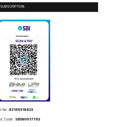
SUBSCRIPTION
c No :
42165318423
SC Code :
SBIN0017792