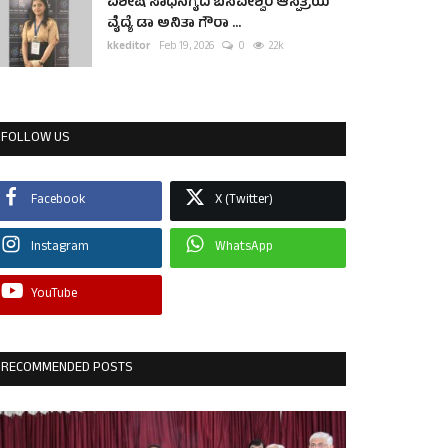
ವಿಶೇಷ ಸಾಧನೆಗೈದ ಬಸವೇಶ್ವರ ಆಸ್ಪತ್ರೆಯ
ವೈದ್ಯೆ ಡಾ ಅನಿತಾ ಗೌರಾ ...
kkeditor
Feb 19, 2026
0
2.2k
FOLLOW US
Facebook
X (Twitter)
Instagram
WhatsApp
YouTube
RECOMMENDED POSTS