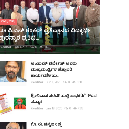
ರಾಜ್ಯ ಸುದ್ದಿ
ಡಾ ಪಿ.ಎಸ್ ಶಂಕರ್ ಪ್ರತಿಷ್ಠಾನದ ವಿದ್ಯಾರ್ಥಿ
ಪುರಸ್ಕಾರ ಪ್ರತಿಭೆ...
kkeditor
Jan 1, 2026
0
187
ಅಂಜುಮ್ ಪರ್ವೇಜ್ ಅವರು
ಮುಖ್ಯಮಂತ್ರಿಗಳ ಹೆಚ್ಚುವರಿ
ಕಾರ್ಯದರ್ಶಿಯ...
kkeditor
Jun 4, 2025
0
608
ಶ್ರೀನಿವಾಸ ಸರಡಗಿಯಲ್ಲಿ ಸಾಧಕರಿಗೆ ಗೌರವ
ಸನ್ಮಾನ
kkeditor
Jan 18, 2025
0
435
ಗೊ. ರು. ಚನ್ನಬಸಪ್ಪ