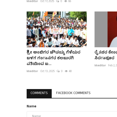
kkeditor
Oct 17, 2025
0
66
ಶ್ರೀ ಅಂಬಿಗರ ಚೌಡಯ್ಯ ಗೆಳೆಯರ
ರೈತಪರ ಕೇಂದ
ಬಳಗ ಗಂಗಾನಗರ ಕಲಬುರಗಿ
ಸಿರಗಾಪೂರ
ವತಿಯಿಂದ ಬ...
kkeditor
Feb 2, 
kkeditor
Oct 13, 2025
0
48
COMMENTS
FACEBOOK COMMENTS
Name