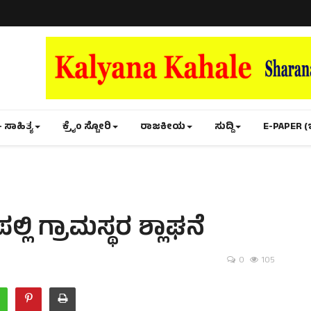
- ಸಾಹಿತ್ಯ
ಕ್ರೈಂ ಸ್ಟೋರಿ
ರಾಜಕೀಯ
ಸುದ್ದಿ
E-PAPER (
ಲಿ ಗ್ರಾಮಸ್ಥರ ಶ್ಲಾಘನೆ
0
105