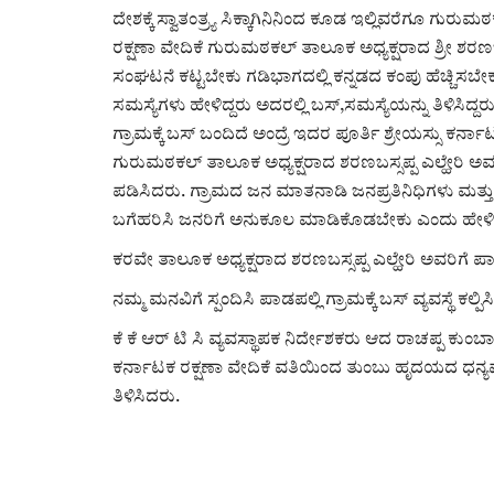
ದೇಶಕ್ಕೆ ಸ್ವಾತಂತ್ರ್ಯ ಸಿಕ್ಕಾಗಿನಿನಿಂದ ಕೂಡ ಇಲ್ಲಿವರೆಗೂ ಗುರುಮ
ರಕ್ಷಣಾ ವೇದಿಕೆ ಗುರುಮಠಕಲ್ ತಾಲೂಕ ಅಧ್ಯಕ್ಷರಾದ ಶ್ರೀ ಶರಣಬಸ
ಸಂಘಟನೆ ಕಟ್ಟಬೇಕು ಗಡಿಭಾಗದಲ್ಲಿ ಕನ್ನಡದ ಕಂಪು ಹೆಚ್ಚಿಸಬೇಕು 
ಸಮಸ್ಯೆಗಳು ಹೇಳಿದ್ದರು ಅದರಲ್ಲಿ ಬಸ್,ಸಮಸ್ಯೆಯನ್ನು ತಿಳಿಸಿ
ಗ್ರಾಮಕ್ಕೆ ಬಸ್ ಬಂದಿದೆ ಅಂದ್ರೆ ಇದರ ಪೂರ್ತಿ ಶ್ರೇಯಸ್ಸು ಕ
ಗುರುಮಠಕಲ್ ತಾಲೂಕ ಅಧ್ಯಕ್ಷರಾದ ಶರಣಬಸ್ಸಪ್ಪ ಎಲ್ಹೇರಿ ಅವರಿಗೆ ಸ
ಪಡಿಸಿದರು. ಗ್ರಾಮದ ಜನ ಮಾತನಾಡಿ ಜನಪ್ರತಿನಿಧಿಗಳು ಮತ್ತು
ಬಗೆಹರಿಸಿ ಜನರಿಗೆ ಅನುಕೂಲ ಮಾಡಿಕೊಡಬೇಕು ಎಂದು ಹೇಳಿ
ಕರವೇ ತಾಲೂಕ ಅಧ್ಯಕ್ಷರಾದ ಶರಣಬಸ್ಸಪ್ಪ ಎಲ್ಹೇರಿ ಅವರಿಗೆ ಪ
ನಮ್ಮ ಮನವಿಗೆ ಸ್ಪಂದಿಸಿ ಪಾಡಪಲ್ಲಿ ಗ್ರಾಮಕ್ಕೆ ಬಸ್ ವ್ಯವಸ್ಥೆ ಕಲ್ಪಿಸ
ಕೆ ಕೆ ಆರ್ ಟಿ ಸಿ ವ್ಯವಸ್ಥಾಪಕ ನಿರ್ದೇಶಕರು ಆದ ರಾಚಪ್ಪ ಕುಂಬ
ಕರ್ನಾಟಕ ರಕ್ಷಣಾ ವೇದಿಕೆ ವತಿಯಿಂದ ತುಂಬು ಹೃದಯದ ಧನ್ಯ
ತಿಳಿಸಿದರು.