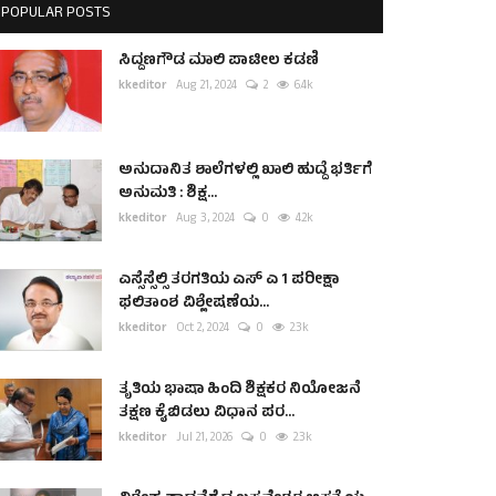
POPULAR POSTS
ಸಿದ್ದಣಗೌಡ ಮಾಲಿ ಪಾಟೀಲ ಕಡಣಿ
kkeditor
Aug 21, 2024
2
6.4k
ಅನುದಾನಿತ ಶಾಲೆಗಳಲ್ಲಿ ಖಾಲಿ ಹುದ್ದೆ ಭರ್ತಿಗೆ
ಅನುಮತಿ : ಶಿಕ್ಷ...
kkeditor
Aug 3, 2024
0
4.2k
ಎಸ್ಸೆಸ್ಸೆಲ್ಸಿ ತರಗತಿಯ ಎಸ್ ಎ 1 ಪರೀಕ್ಷಾ
ಫಲಿತಾಂಶ ವಿಶ್ಲೇಷಣೆಯ...
kkeditor
Oct 2, 2024
0
2.3k
ತೃತಿಯ ಭಾಷಾ ಹಿಂದಿ ಶಿಕ್ಷಕರ ನಿಯೋಜನೆ
ತಕ್ಷಣ ಕೈಬಿಡಲು ವಿಧಾನ ಪರ...
kkeditor
Jul 21, 2026
0
2.3k