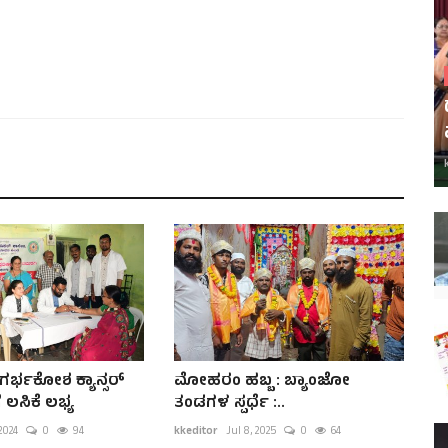
್ಭಕೋಶ ಕ್ಯಾನ್ಸರ್
ಮೋಹರಂ ಹಬ್ಬ : ಬ್ಯಾಂಜೋ
 ಲಸಿಕೆ ಲಭ್ಯ
ತಂಡಗಳ ಸ್ಪರ್ಧೆ :..
 2024
0
94
kkeditor
Jul 8, 2025
0
64