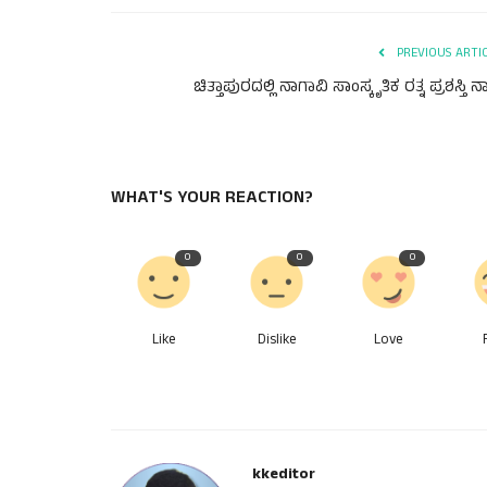
PREVIOUS ARTI
ಚಿತ್ತಾಪುರದಲ್ಲಿ ನಾಗಾವಿ ಸಾಂಸ್ಕೃತಿಕ ರತ್ನ ಪ್ರಶಸ್ತಿ ನ
WHAT'S YOUR REACTION?
0
0
0
Like
Dislike
Love
kkeditor