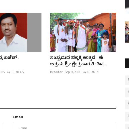
್ರ ಬಜೆಟ್:
ಸಂಭ್ರಮದ ಪಲ್ಲಕ್ಕಿ ಉತ್ಸವ : ಈ
ಆಶ್ರಮ ಶ್ರೀ ಕ್ಷೇತ್ರವಾಗಲಿ :ಸಿದ...
2025
0
65
kkeditor
Sep 14, 2024
0
79
Email