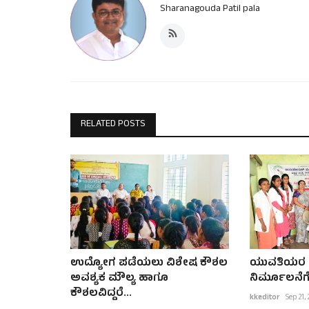
Sharanagouda Patil pala
RELATED POSTS
ಉದ್ಯೋಗ ಪಡೆಯಲು ವಿಶೇಷ ಕೌಶಲ
ಯುವತಿಯರ ಗರ
ಅವಶ್ಯಕ ಮೌಲ್ಯ ಹಾಗೂ
ನಿರ್ಮೂಲನೆಗೆ
ಕೌಶಲವಿದ್ದರೆ...
kkeditor
Sep 21,