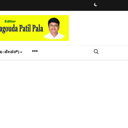
ಇ–ಪೇಪರ್‌)