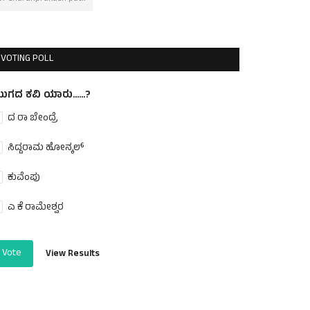
VOTING POLL
ುಗದ ಕವಿ ಯಾರು......?
ದ ರಾ ಬೇಂದ್ರೆ
ಸಿದ್ದರಾಮ ಹೋನ್ಕಲ್
ಕುವೆಂಪು
ಎ ಕೆ ರಾಮೇಶ್ವರ
Vote
View Results