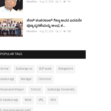
kkeditor
Aug 31, 2024
0
1.1k
ಸೇಠ್ ಶಂಕರಲಾಲ್ ಗಿಲ್ಡಾ ಅವರ ಎರಡನೇ
ಪುಣ್ಯಸ್ಮರಣೆಯನ್ನು ಅಂಧ, ಕ...
kkeditor
Aug 23, 2024
0
546
POPULAR TAGS
Farmer
Gulbarga vv
BJP wadi
Bangalore
Kalaburagi
Naregal
Chincholi
Shivanand khajuri
School
Gulbarga University
Dc kalaburagi
Wadi
VRL
KEA
Dr sharanprakash patil