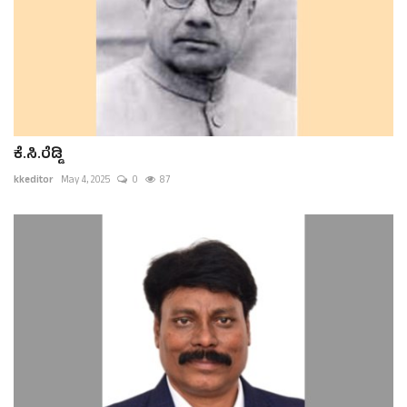
ಕೆ.ಸಿ.ರೆಡ್ಡಿ
kkeditor
May 4, 2025
0
87