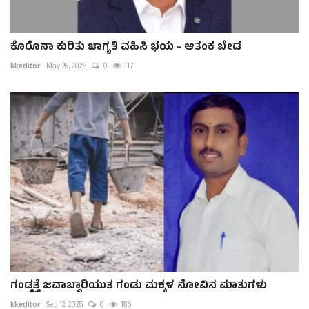
ಕೊರೊನಾ ಕುರಿತು ಜಾಗೃತಿ ವಹಿಸಿ ಭಯ - ಆತಂಕ ಬೇಡ
kkeditor
May 26, 2025
0
117
ಗಂಡ್ಗತ್ತೆ ಜವಾಬ್ದಾರಿಯುತ ಗಂಡು ಮಕ್ಕಳ ನೋವಿನ ಮಾತುಗಳು
kkeditor
Sep 12, 2025
0
186