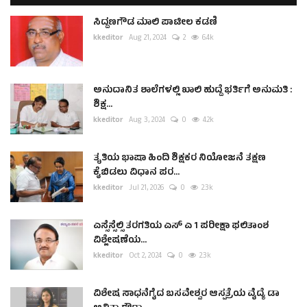
ಸಿದ್ದಣಗೌಡ ಮಾಲಿ ಪಾಟೀಲ ಕಡಣಿ
kkeditor
Aug 21, 2024
2
6.4k
ಅನುದಾನಿತ ಶಾಲೆಗಳಲ್ಲಿ ಖಾಲಿ ಹುದ್ದೆ ಭರ್ತಿಗೆ ಅನುಮತಿ :
ಶಿಕ್ಷ...
kkeditor
Aug 3, 2024
0
4.2k
ತೃತಿಯ ಭಾಷಾ ಹಿಂದಿ ಶಿಕ್ಷಕರ ನಿಯೋಜನೆ ತಕ್ಷಣ
ಕೈಬಿಡಲು ವಿಧಾನ ಪರ...
kkeditor
Jul 21, 2026
0
2.3k
ಎಸ್ಸೆಸ್ಸೆಲ್ಸಿ ತರಗತಿಯ ಎಸ್ ಎ 1 ಪರೀಕ್ಷಾ ಫಲಿತಾಂಶ
ವಿಶ್ಲೇಷಣೆಯ...
kkeditor
Oct 2, 2024
0
2.3k
ವಿಶೇಷ ಸಾಧನೆಗೈದ ಬಸವೇಶ್ವರ ಆಸ್ಪತ್ರೆಯ ವೈದ್ಯೆ ಡಾ