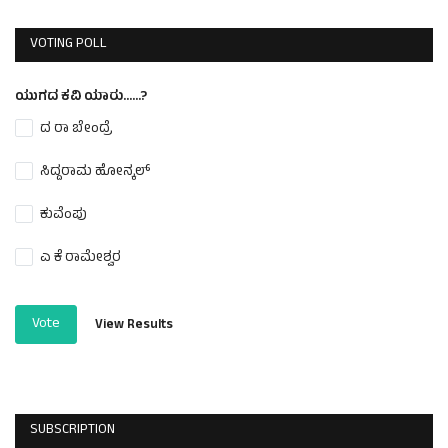
VOTING POLL
ಯುಗದ ಕವಿ ಯಾರು......?
ದ ರಾ ಬೇಂದ್ರೆ
ಸಿದ್ದರಾಮ ಹೋನ್ಕಲ್
ಕುವೆಂಪು
ಎ ಕೆ ರಾಮೇಶ್ವರ
Vote
View Results
SUBSCRIPTION