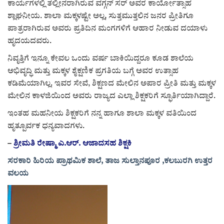
ಕಾರ್ಯಗಳಲ್ಲಿ ತಲ್ಲೀನರಾಗಿರುವ ವಗ್ಗನ್ ಸರ್ ಅವರ ಕಾರ್ಯೋತ್ಸಾಹ
ಶ್ಲಾಘನೀಯ. ಶಾಲಾ ಮಕ್ಕಳಷ್ಟೇ ಅಲ್ಲ, ಸುತ್ತಮುತ್ತಲಿನ ಜನರ ಪ್ರೀತಿಗೂ
ಪಾತ್ರರಾಗಿರುವ ಅವರು ಪ್ರತಿದಿನ ಮಂಗಗಳಿಗೆ ಆಹಾರ ನೀಡುವ ದಯಾಳು
ಹೃದಯದವರು.
ನಿವೃತ್ತಿಗೆ ಇನ್ನೂ ಕೇವಲ ಒಂದು ವರ್ಷ ಬಾಕಿಯಿದ್ದರೂ ಕೂಡ ಶಾಲೆಯ
ಅಭಿವೃದ್ಧಿ ಮತ್ತು ಮಕ್ಕಳ ಶೈಕ್ಷಣಿಕ ಪ್ರಗತಿಯ ಬಗ್ಗೆ ಅವರ ಉತ್ಸಾಹ
ಕಡಿಮೆಯಾಗಿಲ್ಲ. ಇವರ ಸೇವೆ, ಶಿಕ್ಷಣದ ಮೇಲಿನ ಅಪಾರ ಪ್ರೀತಿ ಮತ್ತು ಮಕ್ಕಳ
ಮೇಲಿನ ಕಾಳಜಿಯಿಂದ ಅವರು ರಾಜ್ಯದ ಎಲ್ಲಾ ಶಿಕ್ಷಕರಿಗೆ ಸ್ಫೂರ್ತಿಯಾಗಿದ್ದಾರೆ.
ಇಂತಹ ಮಹನೀಯ ಶಿಕ್ಷಕರಿಗೆ ನನ್ನ ಹಾಗೂ ಶಾಲಾ ಮಕ್ಕಳ ವತಿಯಿಂದ
ಹೃತ್ಪೂರ್ವಕ ಧನ್ಯವಾದಗಳು.
–
ಶ್ರೀಮತಿ ರೇಷ್ಮಾ ಎ.ಆರ್. ಆಜಾದಸಹ ಶಿಕ್ಷಕಿ
ಸರಕಾರಿ ಹಿರಿಯ ಪ್ರಾಥಮಿಕ ಶಾಲೆ, ತಾಜ ಸುಲ್ತಾನಪೂರ ,
ಕಲಬುರಗಿ ಉತ್ತರ
ವಲಯ