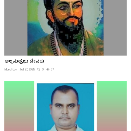
ಅಲ್ಲಮಪ್ರಭು ದೇವರು
kkeditor
Jul 27, 2025
0
67