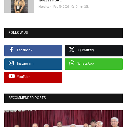
ಅನಿತಾ ಗೌರಾ ...
kkeditor
Feb 19, 2026
0
2.2k
FOLLOW US
Facebook
X (Twitter)
Instagram
WhatsApp
YouTube
RECOMMENDED POSTS