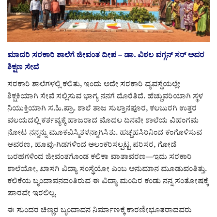
ರಾಜಕೀಯ
ಸುದ್ದಿ
ಮಾದರಿ ಸರಕಾರಿ ಶಾಲೆಗೆ ಜೀವಂತ ದೀಪ – ಡಾ. ವಿಠಲ ವಗ್ಗನ್ ಸರ್ ಅವರ
ಶಿಕ್ಷಣ ಸೇವೆ
e-paper (ಇ–ಪೇಪರ್‌)
ಸರಕಾರಿ ಶಾಲೆಗಳಲ್ಲಿ ಕಲಿತು, ಇಂದು ಅದೇ ಸರಕಾರಿ ವ್ಯವಸ್ಥೆಯಲ್ಲೇ
ಪುಸ್ತಕ ಪರಿಚಯ
ಶಿಕ್ಷಕಿಯಾಗಿ ಸೇವೆ ಸಲ್ಲಿಸುವ ಭಾಗ್ಯ ನನಗೆ ದೊರೆತಿದೆ. ಹೆಚ್ಚುವರಿಯಾಗಿ ಸ್ಥಳ
ನಿಯುಕ್ತಿಯಾಗಿ ಸ.ಹಿ.ಪ್ರಾ. ಶಾಲೆ ತಾಜ ಸುಲ್ತಾನಪೂರ, ಕಲಬುರಗಿ ಉತ್ತರ
ಅಂಕಣ
ವಲಯದಲ್ಲಿ ಕರ್ತವ್ಯಕ್ಕೆ ಹಾಜರಾದ ಮೊದಲ ದಿನವೇ ಶಾಲೆಯ ವಿಹಂಗಮ
ನೋಟ ನನ್ನನ್ನು ಮೂಕವಿಸ್ಮಿತಳನ್ನಾಗಿಸಿತು. ಹಚ್ಚಹಸಿರಿನಿಂದ ಕಂಗೊಳಿಸುವ
ಸಾಧಕರ ಪರಿಚಯ
ಆವರಣ, ಹೂವು-ಗಿಡಗಳಿಂದ ಅಲಂಕರಿಸಲ್ಪಟ್ಟ ಪರಿಸರ, ಗೋಡೆ
ಬರಹಗಳಿಂದ ಜೀವಂತಗೊಂಡ ಕಲಿಕಾ ವಾತಾವರಣ—ಇದು ಸರಕಾರಿ
ಪತ್ರಕರ್ತರ ಪರಿಚಯ
ಶಾಲೆಯೋ, ಖಾಸಗಿ ವಿದ್ಯಾ ಸಂಸ್ಥೆಯೋ ಎಂಬ ಅನುಮಾನ ಮೂಡುವಂತಿತ್ತು.
ಕಲಿಕೆಯ ಬೃಂದಾವನದಂತಿರುವ ಈ ವಿದ್ಯಾ ಮಂದಿರ ಕಂಡು ನನ್ನ ಸಂತೋಷಕ್ಕೆ
ಸಂಪಾದಕೀಯ
ಪಾರವೇ ಇರಲಿಲ್ಲ.
ಈ ಸುಂದರ ಚಿಣ್ಣರ ಬೃಂದಾವನ ನಿರ್ಮಾಣಕ್ಕೆ ಕಾರಣೀಭೂತರಾದವರು