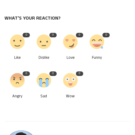
WHAT'S YOUR REACTION?
0
0
0
0
Like
Dislike
Love
Funny
0
0
0
Angry
Sad
Wow