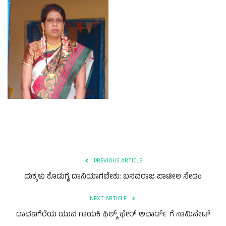
PREVIOUS ARTICLE
ಮಕ್ಕಳು ಕೊಡುಗೈ ದಾನಿಯಾಗಬೇಕು: ಬಸವರಾಜ ಪಾಟೀಲ ಸೇಡಂ
NEXT ARTICLE
ದಾವಣಗೆರೆಯ ಯುವ ಗಾಯಕಿ ಫಿಲ್ಮ್ ಫೇರ್ ಅವಾರ್ಡ್ ಗೆ ನಾಮಿನೇಟ್