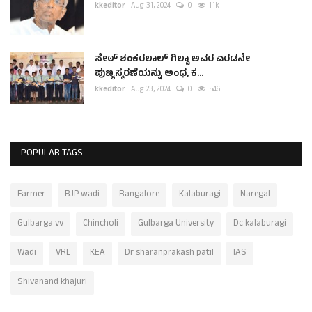
kkeditor
Aug 31, 2024
0
1.1k
ಸೇಠ್ ಶಂಕರಲಾಲ್ ಗಿಲ್ಡಾ ಅವರ ಎರಡನೇ
ಪುಣ್ಯಸ್ಮರಣೆಯನ್ನು ಅಂಧ, ಕ...
kkeditor
Aug 23, 2024
0
546
POPULAR TAGS
Farmer
BJP wadi
Bangalore
Kalaburagi
Naregal
Gulbarga vv
Chincholi
Gulbarga University
Dc kalaburagi
Wadi
VRL
KEA
Dr sharanprakash patil
IAS
Shivanand khajuri