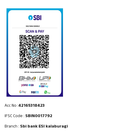
Acc No :
42165318423
IFSC Code :
SBIN0017792
Branch :
Sbi bank ESI kalaburagi