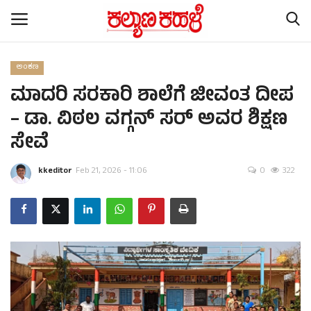
ಅಂಕಣ
ಮಾದರಿ ಸರಕಾರಿ ಶಾಲೆಗೆ ಜೀವಂತ ದೀಪ
Home
– ಡಾ. ವಿಠಲ ವಗ್ಗನ್ ಸರ್ ಅವರ ಶಿಕ್ಷಣ
Subscription
ಸೇವೆ
Contact
kkeditor
Feb 21, 2026 - 11:06
0
322
ರಾಷ್ಟ್ರೀಯ ಸುದ್ದಿ
ರಾಜ್ಯ ಸುದ್ದಿ
ಕಲೆ - ಸಾಹಿತ್ಯ
ಕ್ರೈಂ ಸ್ಟೋರಿ