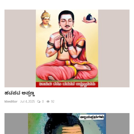
ಹಡಪದ ಅಪ್ಪಣ್ಣ
kkeditor
Jul 4, 2025
0
92