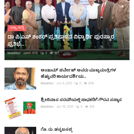
ರಾಜ್ಯ ಸುದ್ದಿ
ಡಾ ಪಿ.ಎಸ್ ಶಂಕರ್ ಪ್ರತಿಷ್ಠಾನದ ವಿದ್ಯಾರ್ಥಿ ಪುರಸ್ಕಾರ
ಪ್ರತಿಭೆ...
kkeditor
Jan 1, 2026
0
187
ಅಂಜುಮ್ ಪರ್ವೇಜ್ ಅವರು ಮುಖ್ಯಮಂತ್ರಿಗಳ
ಹೆಚ್ಚುವರಿ ಕಾರ್ಯದರ್ಶಿಯ...
kkeditor
Jun 4, 2025
0
608
ಶ್ರೀನಿವಾಸ ಸರಡಗಿಯಲ್ಲಿ ಸಾಧಕರಿಗೆ ಗೌರವ ಸನ್ಮಾನ
kkeditor
Jan 18, 2025
0
436
ಗೊ. ರು. ಚನ್ನಬಸಪ್ಪ