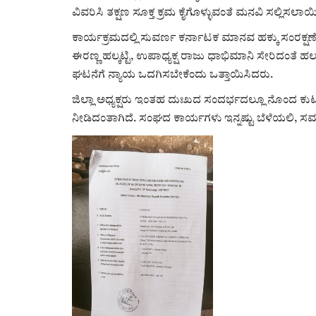
ವಿವರಿಸಿ ತಕ್ಷಣ ಸೂಕ್ತ ಕ್ರಮ ಕೈಗೊಳ್ಳುವಂತೆ ಮನವಿ ಸಲ್ಲಿಸಲಾಯ
ಕಾರ್ಯಕ್ರಮದಲ್ಲಿ ಸುವರ್ಣ ಕರ್ನಾಟಕ ಮಾನವ ಹಕ್ಕು ಸಂರಕ್ಷಣೆ ಸಂ
ಈರಣ್ಣ ಹಲ್ಕಟ್ಟಿ, ಉಪಾಧ್ಯಕ್ಷ ರಾಜು ಧಾಭಿಮಾನಿ ಸೇರಿದಂತೆ ಹಲ
ಘಟನೆಗೆ ನ್ಯಾಯ ಒದಗಿಸಬೇಕೆಂದು ಒತ್ತಾಯಿಸಿದರು.
ಜಿಲ್ಲಾ ಅಧ್ಯಕ್ಷರು ಇಂತಹ ದುಃಖದ ಸಂದರ್ಭದಲ್ಲೂ ನೊಂದ ಕುಟು
ನೀಡಿದಂತಾಗಿದೆ. ಸಂಘದ ಕಾರ್ಯಗಳು ಇನ್ನಷ್ಟು ಬೆಳೆಯಲಿ, ಸ