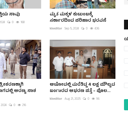
ಕ್ತಿಯ ಸಾವು
ಮೃತ ಮಕ್ಕಳ ಕುಟುಂಬಕ್ಕೆ
ಸರ್ಕಾರದಿಂದ ಪರಿಹಾರ ಭರವಸೆ
2024
0
168
kkeditor
Sep 5, 2024
0
436
ಯ
್ರೀಕರಣಕ್ಕಾಗಿ
ಆಟೋದಲ್ಲಿ ಮರೆತಿದ್ದ 4 ಲಕ್ಷ ಮೌಲ್ಯದ
ಾಗದಲ್ಲಿ ಅರಣ್ಯ ನಾಶ
ಬಂಗಾರದ ಆಭರಣ ಪತ್ತೆ – ಪೊಲ...
kkeditor
Aug 21, 2025
0
96
 2024
0
216