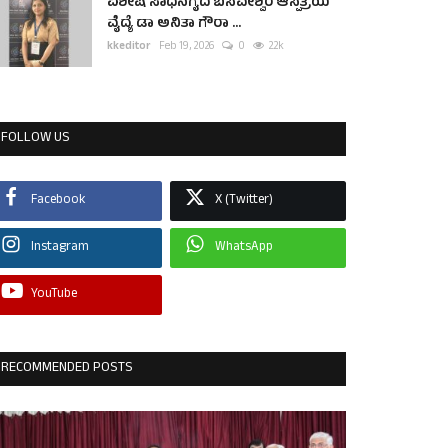
ವಿಶೇಷ ಸಾಧನೆಗೈದ ಬಸವೇಶ್ವರ ಆಸ್ಪತ್ರೆಯ
ವೈದ್ಯೆ ಡಾ ಅನಿತಾ ಗೌರಾ ...
kkeditor
Feb 19, 2026
0
2.2k
FOLLOW US
Facebook
X (Twitter)
Instagram
WhatsApp
YouTube
RECOMMENDED POSTS