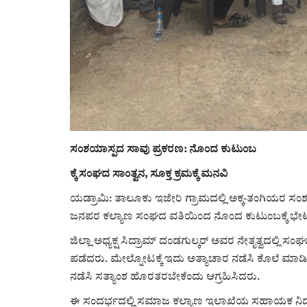
ಸಂಶಯಾಸ್ಪದ ಸಾವು ಪ್ರಕರಣ: ನೊಂದ ಕುಟುಂಬ
ಕ್ಕೆ ಸಂಘದ ಸಾಂತ್ವನ, ಸೂಕ್ತ ಕ್ರಮಕ್ಕೆ ಮನವಿ
ಯಡ್ರಾಮಿ: ತಾಲೂಕು ಇಜೇರಿ ಗ್ರಾಮದಲ್ಲಿ ಅಕ್ಕ-ತಂಗಿಯರ ಸಂಶಯ
ಜನಪರ ಕಲ್ಯಾಣ ಸಂಘದ ವತಿಯಿಂದ ನೊಂದ ಕುಟುಂಬಕ್ಕೆ ಭೇಟಿ
ಜಿಲ್ಲಾ ಅಧ್ಯಕ್ಷ ಸಿದ್ರಾಮ್ ದಂಡಗುಲ್ಕರ್ ಅವರ ನೇತೃತ್ವದಲ್ಲಿ ಸ
ಪಡೆದರು. ಮೇಲ್ನೋಟಕ್ಕೆ ಇದು ಅತ್ಯಾಚಾರ ನಡೆಸಿ ಕೊಲೆ ಮಾಡಿ
ನಡೆಸಿ ಸತ್ಯಾಂಶ ಹೊರತರಬೇಕೆಂದು ಆಗ್ರಹಿಸಿದರು.
ಈ ಸಂದರ್ಭದಲ್ಲಿ ಸಮಾಜ ಕಲ್ಯಾಣ ಇಲಾಖೆಯ ಸಹಾಯಕ ನಿರ್ದೇಶ