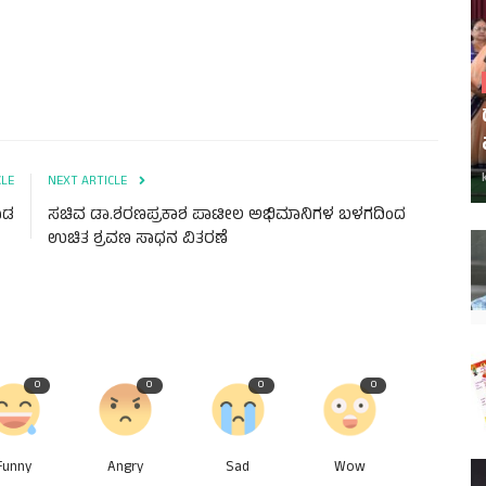
CLE
NEXT ARTICLE
ಾಡ
ಸಚಿವ ಡಾ.ಶರಣಪ್ರಕಾಶ ಪಾಟೀಲ ಅಭಿಮಾನಿಗಳ ಬಳಗದಿಂದ
ಉಚಿತ ಶ್ರವಣ ಸಾಧನ ವಿತರಣೆ
0
0
0
0
Funny
Angry
Sad
Wow