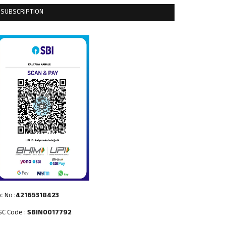
SUBSCRIPTION
c No :
42165318423
SC Code :
SBIN0017792