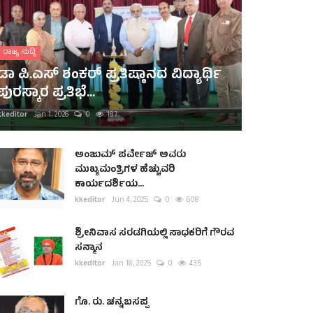
ರಾಜ್ಯ ಸುದ್ದಿ
ಡಾ ಪಿ.ಎಸ್ ಶಂಕರ್ ಪ್ರತಿಷ್ಠಾನದ ವಿದ್ಯಾರ್ಥಿ
ಪುರಸ್ಕಾರ ಪ್ರತಿಭೆ...
kkeditor
Jan 1, 2026
0
187
ಅಂಜುಮ್ ಪರ್ವೇಜ್ ಅವರು
ಮುಖ್ಯಮಂತ್ರಿಗಳ ಹೆಚ್ಚುವರಿ
ಕಾರ್ಯದರ್ಶಿಯ...
kkeditor
Jun 4, 2025
0
608
ಶ್ರೀನಿವಾಸ ಸರಡಗಿಯಲ್ಲಿ ಸಾಧಕರಿಗೆ ಗೌರವ
ಸನ್ಮಾನ
kkeditor
Jan 18, 2025
0
435
ಗೊ. ರು. ಚನ್ನಬಸಪ್ಪ