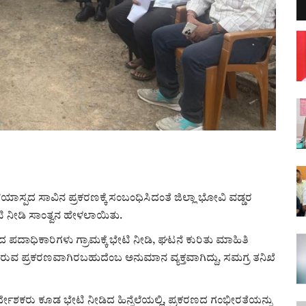
ಾಸ್ಪದ ಸಾವಿನ ಪ್ರಕರಣಕ್ಕೆ ಸಂಬಂಧಿಸಿದಂತೆ ಜಿಲ್ಲಾ ಭೋವಿ ವಡ್ಡರ
 ನೀಡಿ ಸಾಂತ್ವನ ಹೇಳಲಾಯಿತು.
ಂಘದ ಪದಾಧಿಕಾರಿಗಳು ಗ್ರಾಮಕ್ಕೆ ಭೇಟಿ ನೀಡಿ, ಘಟನೆ ಕುರಿತು ಮಾಹಿತಿ
ರುವ ಪ್ರಕರಣವಾಗಿರಬಹುದೆಂಬ ಅನುಮಾನ ವ್ಯಕ್ತವಾಗಿದ್ದು, ಸಮಗ್ರ ತನಿಖೆ
ಕರು ಕೂಡ ಭೇಟಿ ನೀಡಿದ ಹಿನ್ನೆಲೆಯಲ್ಲಿ, ಪ್ರಕರಣದ ಗಂಭೀರತೆಯನ್ನು