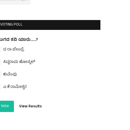
VOTING POLL
ುಗದ ಕವಿ ಯಾರು......?
ದ ರಾ ಬೇಂದ್ರೆ
ಸಿದ್ದರಾಮ ಹೋನ್ಕಲ್
ಕುವೆಂಪು
ಎ ಕೆ ರಾಮೇಶ್ವರ
Vote
View Results