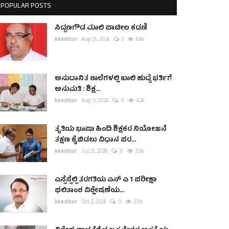
POPULAR POSTS
ಸಿದ್ದಣಗೌಡ ಮಾಲಿ ಪಾಟೀಲ ಕಡಣಿ
kkeditor
Aug 21, 2024
2
6.4k
ಅನುದಾನಿತ ಶಾಲೆಗಳಲ್ಲಿ ಖಾಲಿ ಹುದ್ದೆ ಭರ್ತಿಗೆ
ಅನುಮತಿ : ಶಿಕ್ಷ...
kkeditor
Aug 3, 2024
0
4.2k
ತೃತಿಯ ಭಾಷಾ ಹಿಂದಿ ಶಿಕ್ಷಕರ ನಿಯೋಜನೆ
ತಕ್ಷಣ ಕೈಬಿಡಲು ವಿಧಾನ ಪರ...
kkeditor
Jul 21, 2026
0
2.3k
ಎಸ್ಸೆಸ್ಸೆಲ್ಸಿ ತರಗತಿಯ ಎಸ್ ಎ 1 ಪರೀಕ್ಷಾ
ಫಲಿತಾಂಶ ವಿಶ್ಲೇಷಣೆಯ...
kkeditor
Oct 2, 2024
0
2.3k