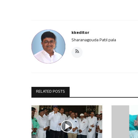
kkeditor
Sharanagouda Patil pala
RELATED POSTS