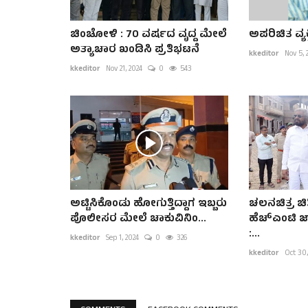
ಚಿಂಚೋಳಿ : 70 ವರ್ಷದ ವೃದ್ದ ಮೇಲೆ
ಅಪರಿಚಿತ ವ್ಯ
ಅತ್ಯಾಚಾರ ಖಂಡಿಸಿ ಪ್ರತಿಭಟನೆ
kkeditor
Nov 5, 
kkeditor
Nov 21, 2024
0
543
ಅಟ್ಟಿಸಿಕೊಂಡು ಹೋಗುತ್ತಿದ್ದಾಗ ಇಬ್ಬರು
ಚಲನಚಿತ್ರ ಚಿತ
ಪೊಲೀಸರ ಮೇಲೆ ಚಾಕುವಿನಿಂ...
ಹೆಚ್‌ಎಂಟಿ ಜ
:...
kkeditor
Sep 1, 2024
0
326
kkeditor
Oct 30,