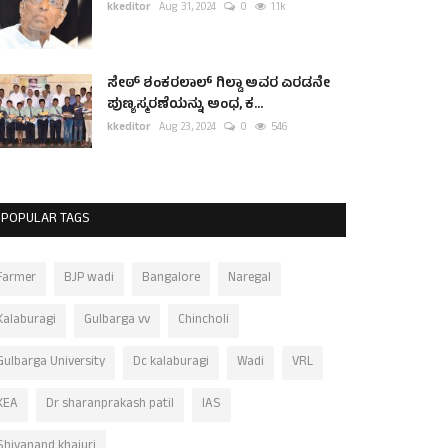
kkeditor
Aug 31, 2024
0
1.1k
ಸೇಠ್ ಶಂಕರಲಾಲ್ ಗಿಲ್ಡಾ ಅವರ ಎರಡನೇ
ಪುಣ್ಯಸ್ಮರಣೆಯನ್ನು ಅಂಧ, ಕ...
kkeditor
Aug 23, 2024
0
546
POPULAR TAGS
Farmer
BJP wadi
Bangalore
Naregal
Kalaburagi
Gulbarga vv
Chincholi
Gulbarga University
Dc kalaburagi
Wadi
VRL
KEA
Dr sharanprakash patil
IAS
Shivanand khajuri