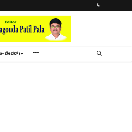
ಇ–ಪೇಪರ್‌)