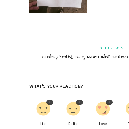
PREVIOUS ARTI
ಅಂಬೇಡ್ಕರ್ ಅರಿವು ಅವಶ್ಯ: ಡಾ.ಜಯದೇವಿ ಗಾಯಕವ
WHAT'S YOUR REACTION?
0
0
0
Like
Dislike
Love