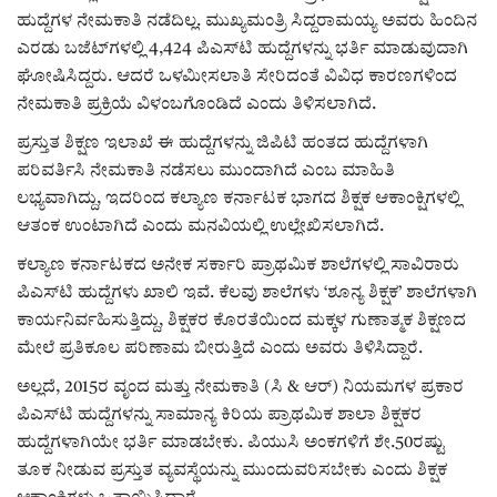
ಕವನ
ಹುದ್ದೆಗಳ ನೇಮಕಾತಿ ನಡೆದಿಲ್ಲ. ಮುಖ್ಯಮಂತ್ರಿ ಸಿದ್ದರಾಮಯ್ಯ ಅವರು ಹಿಂದಿನ
ಎರಡು ಬಜೆಟ್‌ಗಳಲ್ಲಿ 4,424 ಪಿಎಸ್‌ಟಿ ಹುದ್ದೆಗಳನ್ನು ಭರ್ತಿ ಮಾಡುವುದಾಗಿ
Digital Subscription
ಘೋಷಿಸಿದ್ದರು. ಆದರೆ ಒಳಮೀಸಲಾತಿ ಸೇರಿದಂತೆ ವಿವಿಧ ಕಾರಣಗಳಿಂದ
ನೇಮಕಾತಿ ಪ್ರಕ್ರಿಯೆ ವಿಳಂಬಗೊಂಡಿದೆ ಎಂದು ತಿಳಿಸಲಾಗಿದೆ.
ಪ್ರಸ್ತುತ ಶಿಕ್ಷಣ ಇಲಾಖೆ ಈ ಹುದ್ದೆಗಳನ್ನು ಜಿಪಿಟಿ ಹಂತದ ಹುದ್ದೆಗಳಾಗಿ
ಪರಿವರ್ತಿಸಿ ನೇಮಕಾತಿ ನಡೆಸಲು ಮುಂದಾಗಿದೆ ಎಂಬ ಮಾಹಿತಿ
ಲಭ್ಯವಾಗಿದ್ದು, ಇದರಿಂದ ಕಲ್ಯಾಣ ಕರ್ನಾಟಕ ಭಾಗದ ಶಿಕ್ಷಕ ಆಕಾಂಕ್ಷಿಗಳಲ್ಲಿ
ಆತಂಕ ಉಂಟಾಗಿದೆ ಎಂದು ಮನವಿಯಲ್ಲಿ ಉಲ್ಲೇಖಿಸಲಾಗಿದೆ.
ಕಲ್ಯಾಣ ಕರ್ನಾಟಕದ ಅನೇಕ ಸರ್ಕಾರಿ ಪ್ರಾಥಮಿಕ ಶಾಲೆಗಳಲ್ಲಿ ಸಾವಿರಾರು
ಪಿಎಸ್‌ಟಿ ಹುದ್ದೆಗಳು ಖಾಲಿ ಇವೆ. ಕೆಲವು ಶಾಲೆಗಳು ‘ಶೂನ್ಯ ಶಿಕ್ಷಕ’ ಶಾಲೆಗಳಾಗಿ
ಕಾರ್ಯನಿರ್ವಹಿಸುತ್ತಿದ್ದು, ಶಿಕ್ಷಕರ ಕೊರತೆಯಿಂದ ಮಕ್ಕಳ ಗುಣಾತ್ಮಕ ಶಿಕ್ಷಣದ
ಮೇಲೆ ಪ್ರತಿಕೂಲ ಪರಿಣಾಮ ಬೀರುತ್ತಿದೆ ಎಂದು ಅವರು ತಿಳಿಸಿದ್ದಾರೆ.
ಅಲ್ಲದೆ, 2015ರ ವೃಂದ ಮತ್ತು ನೇಮಕಾತಿ (ಸಿ & ಆರ್) ನಿಯಮಗಳ ಪ್ರಕಾರ
ಪಿಎಸ್‌ಟಿ ಹುದ್ದೆಗಳನ್ನು ಸಾಮಾನ್ಯ ಕಿರಿಯ ಪ್ರಾಥಮಿಕ ಶಾಲಾ ಶಿಕ್ಷಕರ
ಹುದ್ದೆಗಳಾಗಿಯೇ ಭರ್ತಿ ಮಾಡಬೇಕು. ಪಿಯುಸಿ ಅಂಕಗಳಿಗೆ ಶೇ.50ರಷ್ಟು
ತೂಕ ನೀಡುವ ಪ್ರಸ್ತುತ ವ್ಯವಸ್ಥೆಯನ್ನು ಮುಂದುವರಿಸಬೇಕು ಎಂದು ಶಿಕ್ಷಕ