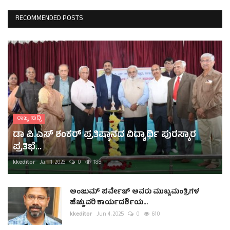
RECOMMENDED POSTS
ರಾಜ್ಯ ಸುದ್ದಿ
ಡಾ ಪಿ.ಎಸ್ ಶಂಕರ್ ಪ್ರತಿಷ್ಠಾನದ ವಿದ್ಯಾರ್ಥಿ ಪುರಸ್ಕಾರ
ಪ್ರತಿಭೆ...
kkeditor
Jan 1, 2026
0
188
ಅಂಜುಮ್ ಪರ್ವೇಜ್ ಅವರು ಮುಖ್ಯಮಂತ್ರಿಗಳ
ಹೆಚ್ಚುವರಿ ಕಾರ್ಯದರ್ಶಿಯ...
kkeditor
Jun 4, 2025
0
610