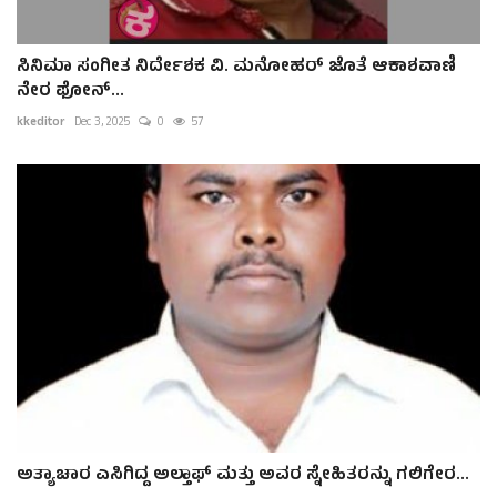
ಸಿನಿಮಾ ಸಂಗೀತ ನಿರ್ದೇಶಕ ವಿ. ಮನೋಹರ್ ಜೊತೆ ಆಕಾಶವಾಣಿ
ನೇರ ಫೋನ್...
kkeditor
Dec 3, 2025
0
57
ಅತ್ಯಾಚಾರ ಎಸಿಗಿದ್ದ ಅಲ್ತಾಫ್ ಮತ್ತು ಅವರ ಸ್ನೇಹಿತರನ್ನು ಗಲಿಗೇರ...