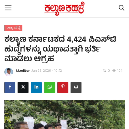
ರಾಜ್ಯ ಸುದ್ದಿ
ಕಲ್ಯಾಣ ಕರ್ನಾಟಕದ 4,424 ಪಿಎಸ್‌ಟಿ
Home
ಹುದ್ದೆಗಳನ್ನು ಯಥಾವತ್ತಾಗಿ ಭರ್ತಿ
Contact
ಮಾಡಲು ಆಗ್ರಹ
Subscription
kkeditor
Jun 25, 2026 - 10:42
0
104
ರಾಷ್ಟ್ರೀಯ ಸುದ್ದಿ
ರಾಜ್ಯ ಸುದ್ದಿ
ಕಲೆ - ಸಾಹಿತ್ಯ
ಕ್ರೈಂ ಸ್ಟೋರಿ