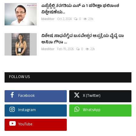
ಎಸ್ಸೆಸ್ಸೆಲ್ಸಿ ತರಗತಿಯ ಎಸ್ ಎ 1 ಪರೀಕ್ಷಾ ಫಲಿತಾಂಶ
ವಿಶ್ಲೇಷಣೆಯ...
kkeditor
Oct 2, 2024
0
2.3k
ವಿಶೇಷ ಸಾಧನೆಗೈದ ಬಸವೇಶ್ವರ ಆಸ್ಪತ್ರೆಯ ವೈದ್ಯೆ ಡಾ
ಅನಿತಾ ಗೌರಾ ...
kkeditor
Feb 19, 2026
0
2.2k
FOLLOW US
Facebook
X (Twitter)
Instagram
WhatsApp
YouTube