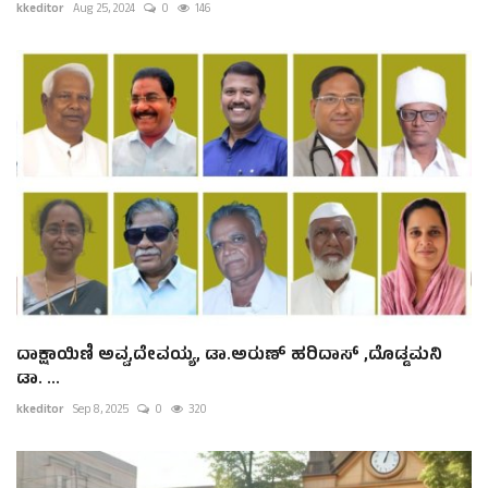
kkeditor
Aug 25, 2024
0
146
ದಾಕ್ಷಾಯಿಣಿ ಅವ್ವ,ದೇವಯ್ಯ, ಡಾ.ಅರುಣ್ ಹರಿದಾಸ್ ,ದೊಡ್ಡಮನಿ
ಡಾ. ...
kkeditor
Sep 8, 2025
0
320