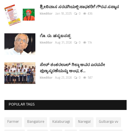
ಶ್ರೀನಿವಾಸ ಸರಡಗಿಯಲ್ಲಿ ಸಾಧಕರಿಗೆ ಗೌರವ ಸನ್ಮಾನ
kkeditor
Jan 18, 2025
0
436
ಗೊ. ರು. ಚನ್ನಬಸಪ್ಪ
kkeditor
Aug 31, 2024
0
1.1k
ಸೇಠ್ ಶಂಕರಲಾಲ್ ಗಿಲ್ಡಾ ಅವರ ಎರಡನೇ
ಪುಣ್ಯಸ್ಮರಣೆಯನ್ನು ಅಂಧ, ಕ...
kkeditor
Aug 23, 2024
0
547
POPULAR TAGS
Farmer
Bangalore
Kalaburagi
Naregal
Gulbarga vv