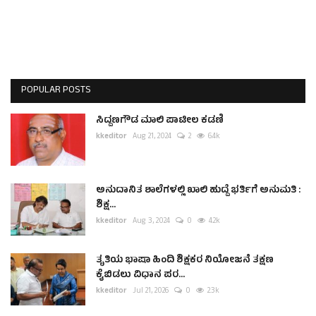
POPULAR POSTS
ಸಿದ್ದಣಗೌಡ ಮಾಲಿ ಪಾಟೀಲ ಕಡಣಿ
kkeditor
Aug 21, 2024
2
6.4k
ಅನುದಾನಿತ ಶಾಲೆಗಳಲ್ಲಿ ಖಾಲಿ ಹುದ್ದೆ ಭರ್ತಿಗೆ ಅನುಮತಿ :
ಶಿಕ್ಷ...
kkeditor
Aug 3, 2024
0
4.2k
ತೃತಿಯ ಭಾಷಾ ಹಿಂದಿ ಶಿಕ್ಷಕರ ನಿಯೋಜನೆ ತಕ್ಷಣ
ಕೈಬಿಡಲು ವಿಧಾನ ಪರ...
kkeditor
Jul 21, 2026
0
2.3k