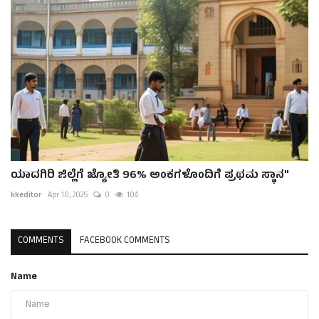
ಯಾದಗಿರಿ ಜಿಲ್ಲೆಗೆ ಜ್ಯೋತಿ 96% ಅಂಕಗಳೊಂದಿಗೆ ಪ್ರಥಮ ಸ್ಥಾನ"
kkeditor
Apr 10, 2025
0
104
COMMENTS
FACEBOOK COMMENTS
Name