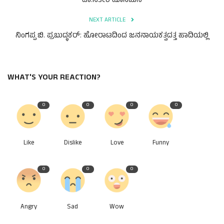
ಡಾ.ಸತೀಶ ಹೊಸಮನಿ
NEXT ARTICLE
ನಿಂಗಪ್ಪ ಬಿ. ಪ್ರಬುದ್ಧಕರ್: ಹೋರಾಟದಿಂದ ಜನನಾಯಕತ್ವದತ್ತ ಹಾದಿಯಲ್ಲಿ
WHAT'S YOUR REACTION?
0
0
0
0
Like
Dislike
Love
Funny
0
0
0
Angry
Sad
Wow