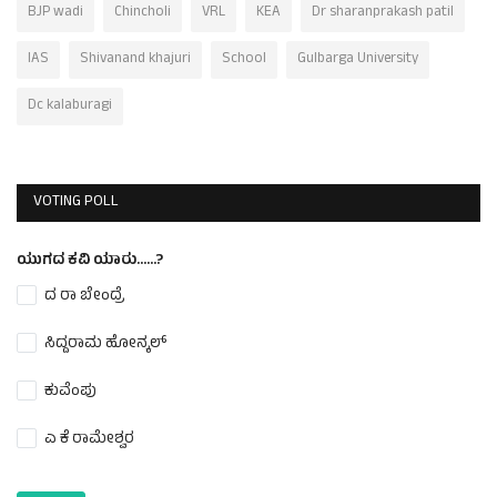
BJP wadi
Chincholi
VRL
KEA
Dr sharanprakash patil
IAS
Shivanand khajuri
School
Gulbarga University
Dc kalaburagi
VOTING POLL
ಯುಗದ ಕವಿ ಯಾರು......?
ದ ರಾ ಬೇಂದ್ರೆ
ಸಿದ್ದರಾಮ ಹೋನ್ಕಲ್
ಕುವೆಂಪು
ಎ ಕೆ ರಾಮೇಶ್ವರ