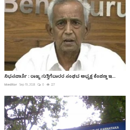
ನಿಧನವಾರ್ತೆ : ರಾಜ್ಯ ಗುತ್ತಿಗೆದಾರರ ಸಂಘದ ಅಧ್ಯಕ್ಷ ಕೆಂಪಣ್ಣ ಇ...
kkeditor
Sep 19, 2024
0
227