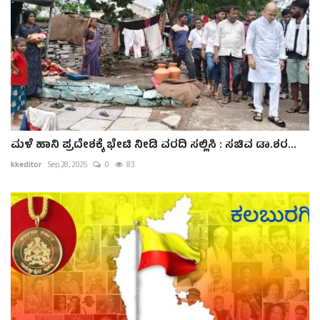
ಮಳೆ ಹಾನಿ ಪ್ರದೇಶಕ್ಕೆ ಭೇಟಿ ನೀಡಿ ವರದಿ ಸಲ್ಲಿಸಿ : ಸಚಿವ ಡಾ.ಶರ...
kkeditor
Sep 28, 2025
0
83