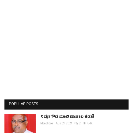
POPULAR POSTS
ಸಿದ್ದಣಗೌಡ ಮಾಲಿ ಪಾಟೀಲ ಕಡಣಿ
kkeditor
Aug 21, 2024
2
6.4k