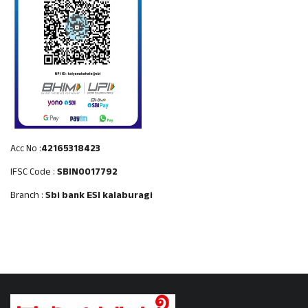
Acc No :
42165318423
IFSC Code :
SBIN0017792
Branch :
Sbi bank ESI kalaburagi