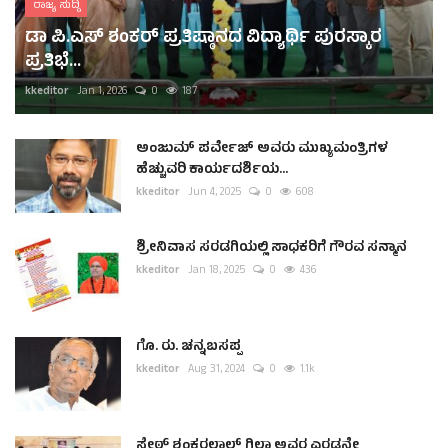
ರಾಜ್ಯ ಸುದ್ದಿ
ಡಾ ಪಿ.ಎಸ್ ಶಂಕರ್ ಪ್ರತಿಷ್ಠಾನದ ವಿದ್ಯಾರ್ಥಿ ಪುರಸ್ಕಾರ
ಪ್ರತಿಭೆ...
kkeditor
Jan 1, 2026
0
187
ಅಂಜುಮ್ ಪರ್ವೇಜ್ ಅವರು ಮುಖ್ಯಮಂತ್ರಿಗಳ
ಹೆಚ್ಚುವರಿ ಕಾರ್ಯದರ್ಶಿಯ...
kkeditor
Jun 4, 2025
0
608
ಶ್ರೀನಿವಾಸ ಸರಡಗಿಯಲ್ಲಿ ಸಾಧಕರಿಗೆ ಗೌರವ ಸನ್ಮಾನ
kkeditor
Jan 18, 2025
0
436
ಗೊ. ರು. ಚನ್ನಬಸಪ್ಪ
kkeditor
Aug 31, 2024
0
1.1k
ಸೇಠ್ ಶಂಕರಲಾಲ್ ಗಿಲ್ಡಾ ಅವರ ಎರಡನೇ