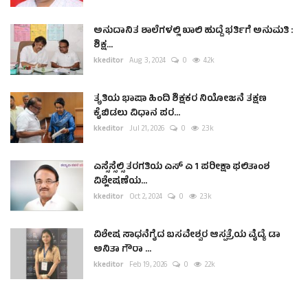
ಅನುದಾನಿತ ಶಾಲೆಗಳಲ್ಲಿ ಖಾಲಿ ಹುದ್ದೆ ಭರ್ತಿಗೆ ಅನುಮತಿ :
ಶಿಕ್ಷ...
kkeditor
Aug 3, 2024
0
4.2k
ತೃತಿಯ ಭಾಷಾ ಹಿಂದಿ ಶಿಕ್ಷಕರ ನಿಯೋಜನೆ ತಕ್ಷಣ
ಕೈಬಿಡಲು ವಿಧಾನ ಪರ...
kkeditor
Jul 21, 2026
0
2.3k
ಎಸ್ಸೆಸ್ಸೆಲ್ಸಿ ತರಗತಿಯ ಎಸ್ ಎ 1 ಪರೀಕ್ಷಾ ಫಲಿತಾಂಶ
ವಿಶ್ಲೇಷಣೆಯ...
kkeditor
Oct 2, 2024
0
2.3k
ವಿಶೇಷ ಸಾಧನೆಗೈದ ಬಸವೇಶ್ವರ ಆಸ್ಪತ್ರೆಯ ವೈದ್ಯೆ ಡಾ
ಅನಿತಾ ಗೌರಾ ...
kkeditor
Feb 19, 2026
0
2.2k