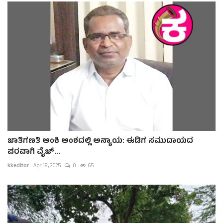
ಜಾತಿಗಣತಿ ಅಂಕಿ ಅಂಶದಲ್ಲಿ ಅನ್ಯಾಯ: ಈಡಿಗ ಸಮುದಾಯದ
ಪರವಾಗಿ ವೈಜ್...
kkeditor
Apr 18, 2025
0
65