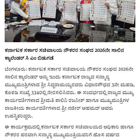
ರಾಜಕೀಯ
ಸುದ್ದಿ
e-paper (ಇ–ಪೇಪರ್‌)
ಕರ್ನಾಟಕ ಸರ್ಕಾರ ಸಚಿವಾಲಯ ನೌಕರರ ಸಂಘದ 2026ನೇ ಸಾಲಿನ
ಕ್ಯಾಲೆಂಡರ್ ಸಿ ಎಂ ಬಿಡುಗಡೆ
ಪುಸ್ತಕ ಪರಿಚಯ
ಬೆಂಗಳೂರು: ಕರ್ನಾಟಕ ಸರ್ಕಾರ ಸಚಿವಾಲಯ ನೌಕರರ ಸಂಘದ 2026ನೇ
ಅಂಕಣ
ಸಾಲಿನ ಕ್ಯಾಲೆಂಡರ್ ಅನ್ನು ಇಂದು ಕರ್ನಾಟಕ ರಾಜ್ಯದ ಸನ್ಮಾನ್ಯ
ಮುಖ್ಯಮಂತ್ರಿಗಳಾದ ಶ್ರೀ ಸಿದ್ದರಾಮಯ್ಯರವರು ವಿಧಾನಸೌಧದ 3ನೇ ಮಹಡಿ,
ಸಾಧಕರ ಪರಿಚಯ
ಕೊಠಡಿ ಸಂಖ್ಯೆ 334ರಲ್ಲಿ ನೇರಸಲಿಸಿದರು. ಈ ಸಂದರ್ಭದಲ್ಲಿ ರಾಜ್ಯದ ಮುಖ್ಯ
ಕಾರ್ಯದರ್ಶಿಗಳಾದ ಶ್ರೀಮತಿ ಶಾಲಿನಿ ರಜನೀಶ್ ಹಾಗೂ ಮುಖ್ಯಮಂತ್ರಿಗಳ
ಪತ್ರಕರ್ತರ ಪರಿಚಯ
ರಾಜಕೀಯ ಕಾರ್ಯದರ್ಶಿಗಳಾದ ಶ್ರೀ ನಜೀರ್ ಅಹಮದ್ ಅವರು
ಉಪಸ್ಥಿತರಿದ್ದರು.
ಸಂಪಾದಕೀಯ
ಈ ಕಾರ್ಯಕ್ರಮದಲ್ಲಿ ಕರ್ನಾಟಕ ಸರ್ಕಾರ ಸಚಿವಾಲಯದ ಅಧಿಕಾರಿ ಹಾಗೂ
ನೌಕರರ ಪರವಾಗಿ ಸನ್ಮಾನ್ಯ ಮುಖ್ಯಮಂತ್ರಿಯವರಿಗೆ ಹೊಸ ವರ್ಷದ