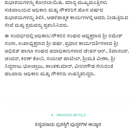
ಕವನ
ಶುಭಾಶಯಗಳನ್ನು ಕೋರಲಾಯಿತು. ಮಾನ್ಯ ಮುಖ್ಯಮಂತ್ರಿಗಳು
ಸಚಿವಾಲಯದ ಅಧಿಕಾರಿ ಮತ್ತು ನೌಕರರಿಗೆ ಹೊಸ ವರ್ಷದ
Digital Subscription
ಶುಭಾಶಯಗಳನ್ನು ತಿಳಿಸಿ, ಆಡಳಿತಾತ್ಮಕ ಕಾರ್ಯಗಳಲ್ಲಿ ಅವರು ನೀಡುತ್ತಿರುವ
ಸೇವೆ ಮತ್ತು ಶ್ರಮವನ್ನು ಪ್ರಶಂಸಿಸಿದರು.
ಈ ಸಂದರ್ಭದಲ್ಲಿ ಅಧಿಕಾರಿ/ನೌಕರರ ಸಂಘದ ಅಧ್ಯಕ್ಷರಾದ ಶ್ರೀ ರಮೇಶ್
ಸಂಗಾ, ಉಪಾಧ್ಯಕ್ಷರಾದ ಶ್ರೀ ಹರ್ಷ, ಪ್ರಧಾನ ಕಾರ್ಯದರ್ಶಿಗಳಾದ ಶ್ರೀ
ಅಭಿಜಿತ್ ಹಾಗೂ ಸಂಘದ ಪದಾಧಿಕಾರಿಗಳಾದ ಚೇತನ್ ಆರ್., ಶಿವಾನಂದ್,
ಚಂದನ್, ಕಿರಣ್ ಕೋನಿ, ಸಂದೀಪ್ ಪಾಟೀಲ್, ಶ್ರೀಮತಿ ವೀಣಾ, ಶ್ರೀ
ಸಿದ್ದರಾಜು ಭೋಜ್ರಾಜು, ಶಾಂತಕುಮಾರ್, ವೀರನಗೌಡ ಸೇರಿದಂತೆ
ಹಲವಾರು ಅಧಿಕಾರಿ ಮತ್ತು ನೌಕರರು ಉಪಸ್ಥಿತರಿದ್ದರು.
PREVIOUS ARTICLE
ಕನ್ನಡನಾಡು ಪ್ರಶಸ್ತಿಗೆ ಪುಸ್ತಕಗಳ ಆವ್ಹಾನ