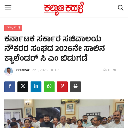
ರಾಜ್ಯ ಸುದ್ದಿ
ಕರ್ನಾಟಕ ಸರ್ಕಾರ ಸಚಿವಾಲಯ
Home
ನೌಕರರ ಸಂಘದ 2026ನೇ ಸಾಲಿನ
Contact
ಕ್ಯಾಲೆಂಡರ್ ಸಿ ಎಂ ಬಿಡುಗಡೆ
Subscription
kkeditor
Jan 1, 2026 - 18:02
0
65
ರಾಷ್ಟ್ರೀಯ ಸುದ್ದಿ
ರಾಜ್ಯ ಸುದ್ದಿ
ಕಲೆ - ಸಾಹಿತ್ಯ
ಕ್ರೈಂ ಸ್ಟೋರಿ