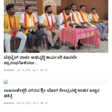
ಟೆಕ್ಸಟೈಲ್ ಪಾರ್ಕ ಅಭಿವೃದ್ಧಿ ಕಾಮಗಾರಿ ಕೂಡಲೇ
ಪ್ರಾರಂಭಗೊಳಿಸಲು ...
kkeditor
Jan 16, 2026
0
191
ರಾಜರಾಜೇಶ್ವರಿ ನಗರದ ಶ್ರೀ ಯೋಗ ಕೇಂದ್ರದಲ್ಲಿ ಉಚಿತ ಬಣ್ಣದ
ಚಿಕಿತ್ಸೆ
kkeditor
Nov 23, 2025
0
50