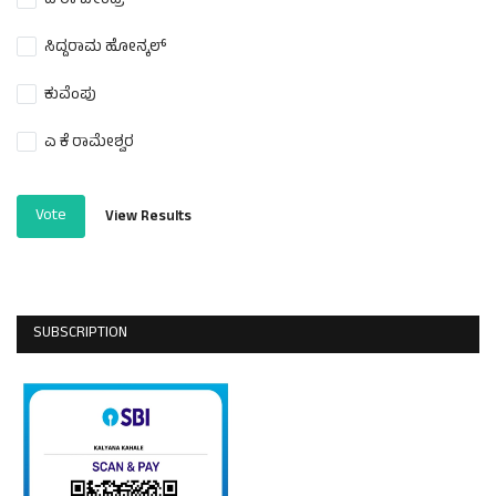
ದ ರಾ ಬೇಂದ್ರೆ
ಸಿದ್ದರಾಮ ಹೋನ್ಕಲ್
ಕುವೆಂಪು
ಎ ಕೆ ರಾಮೇಶ್ವರ
Vote
View Results
SUBSCRIPTION