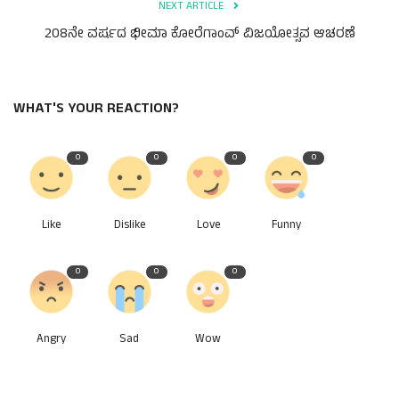
NEXT ARTICLE
208ನೇ ವರ್ಷದ ಭೀಮಾ ಕೋರೆಗಾಂವ್ ವಿಜಯೋತ್ಸವ ಆಚರಣೆ
WHAT'S YOUR REACTION?
0
0
0
0
Like
Dislike
Love
Funny
0
0
0
Angry
Sad
Wow