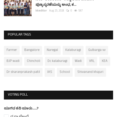
ಪುಣ್ಯಸ್ಮರಣೆಯನ್ನು ಅಂಧ, ಕ...
kkeditor
Aug 23, 2024
0
547
POPULAR TAGS
Farmer
Bangalore
Naregal
Kalaburagi
Gulbarga vv
BJP wadi
Chincholi
Dc kalaburagi
Wadi
VRL
KEA
Dr sharanprakash patil
IAS
School
Shivanand khajuri
VOTING POLL
ಯುಗದ ಕವಿ ಯಾರು......?