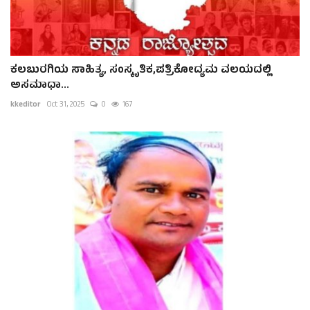
ಕಲಬುರಗಿಯ ಸಾಹಿತ್ಯ, ಸಂಸ್ಕೃತಿಕ,ಪತ್ರಿಕೋದ್ಯಮ ವಲಯದಲ್ಲಿ
ಅಸಮಾಧಾ...
kkeditor
Oct 31, 2025
0
167