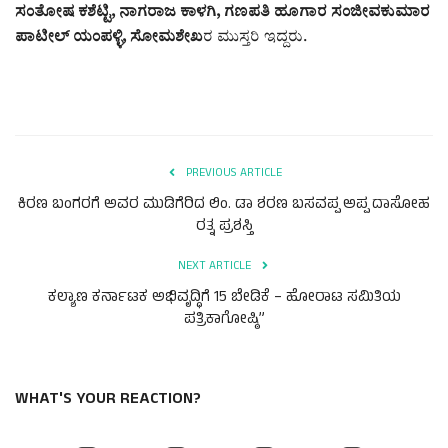
ಸಂತೋಷ ಕಶೆಟ್ಟಿ, ನಾಗರಾಜ ಕಾಳಗಿ, ಗಣಪತಿ ಹೂಗಾರ ಸಂಜೀವಕುಮಾರ
ಪಾಟೀಲ್ ಯಂಪಳ್ಳಿ, ಸೋಮಶೇಖ
ರ ಮುಸ್ತರಿ ಇದ್ದರು.
PREVIOUS ARTICLE
ಕಿರಣ ಬಂಗರಗೆ ಅವರ ಮುಡಿಗೆರಿದ ಲಿಂ. ಡಾ ಶರಣ ಬಸವಪ್ಪ ಅಪ್ಪ ದಾಸೋಹ
ರತ್ನ ಪ್ರಶಸ್ತಿ
NEXT ARTICLE
ಕಲ್ಯಾಣ ಕರ್ನಾಟಕ ಅಭಿವೃದ್ಧಿಗೆ 15 ಬೇಡಿಕೆ – ಹೋರಾಟ ಸಮಿತಿಯ
ಪತ್ರಿಕಾಗೋಷ್ಠಿ”
WHAT'S YOUR REACTION?