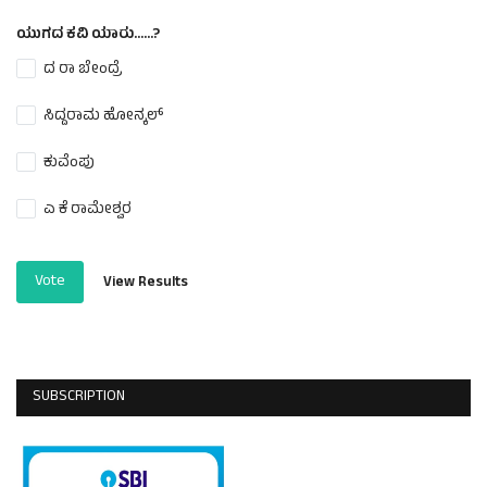
ಯುಗದ ಕವಿ ಯಾರು......?
ದ ರಾ ಬೇಂದ್ರೆ
ಸಿದ್ದರಾಮ ಹೋನ್ಕಲ್
ಕುವೆಂಪು
ಎ ಕೆ ರಾಮೇಶ್ವರ
Vote
View Results
SUBSCRIPTION