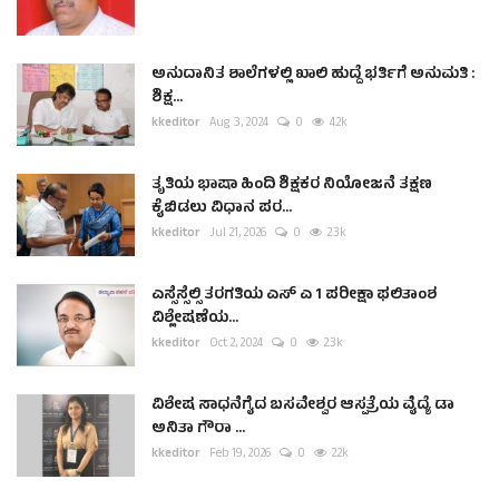
ಅನುದಾನಿತ ಶಾಲೆಗಳಲ್ಲಿ ಖಾಲಿ ಹುದ್ದೆ ಭರ್ತಿಗೆ ಅನುಮತಿ :
ಶಿಕ್ಷ...
kkeditor
Aug 3, 2024
0
4.2k
ತೃತಿಯ ಭಾಷಾ ಹಿಂದಿ ಶಿಕ್ಷಕರ ನಿಯೋಜನೆ ತಕ್ಷಣ
ಕೈಬಿಡಲು ವಿಧಾನ ಪರ...
kkeditor
Jul 21, 2026
0
2.3k
ಎಸ್ಸೆಸ್ಸೆಲ್ಸಿ ತರಗತಿಯ ಎಸ್ ಎ 1 ಪರೀಕ್ಷಾ ಫಲಿತಾಂಶ
ವಿಶ್ಲೇಷಣೆಯ...
kkeditor
Oct 2, 2024
0
2.3k
ವಿಶೇಷ ಸಾಧನೆಗೈದ ಬಸವೇಶ್ವರ ಆಸ್ಪತ್ರೆಯ ವೈದ್ಯೆ ಡಾ
ಅನಿತಾ ಗೌರಾ ...
kkeditor
Feb 19, 2026
0
2.2k