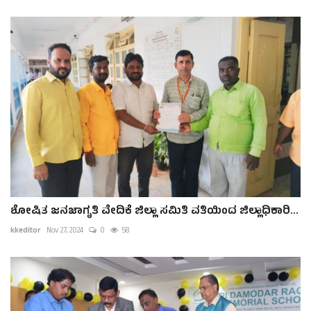
ಶೋಷಿತ ಜನಜಾಗೃತಿ ವೇದಿಕೆ ಜಿಲ್ಲಾ ಸಮಿತಿ ವತಿಯಿಂದ ಜಿಲ್ಲಾಧಿಕಾರಿ...
kkeditor
Nov 27, 2024
0
58