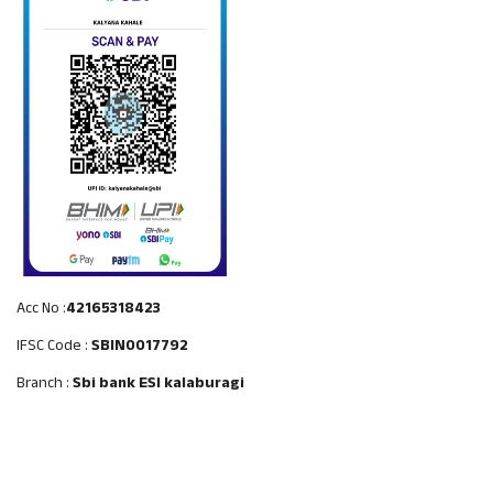
Acc No :
42165318423
IFSC Code :
SBIN0017792
Branch :
Sbi bank ESI kalaburagi