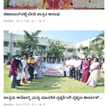
ಶಹಾಬಾದ್‌ನಲ್ಲಿ ದೇವಿ ಉತ್ಸವ ಆರಂಭ
kkeditor
Sep 23, 2025
0
65
ಉತ್ತಮ ಆರೋಗ್ಯ ಮತ್ತು ಮಾನಸಿಕ ಸ್ಪಷ್ಟತೆಗಾಗಿ ಸ್ವಚ್ಛತಾ ಕಾರ್ಯಕ್...
kkeditor
Nov 16, 2025
0
78