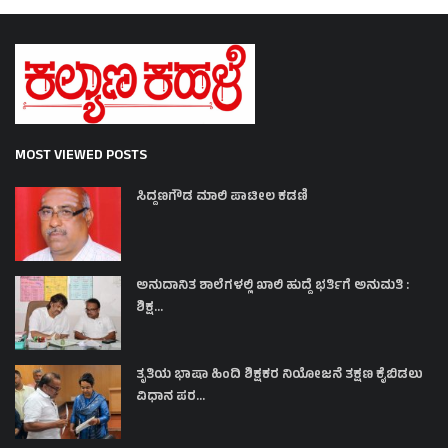
MOST VIEWED POSTS
ಸಿದ್ದಣಗೌಡ ಮಾಲಿ ಪಾಟೀಲ ಕಡಣಿ
ಅನುದಾನಿತ ಶಾಲೆಗಳಲ್ಲಿ ಖಾಲಿ ಹುದ್ದೆ ಭರ್ತಿಗೆ ಅನುಮತಿ :
ಶಿಕ್ಷ...
ತೃತಿಯ ಭಾಷಾ ಹಿಂದಿ ಶಿಕ್ಷಕರ ನಿಯೋಜನೆ ತಕ್ಷಣ ಕೈಬಿಡಲು
ವಿಧಾನ ಪರ...