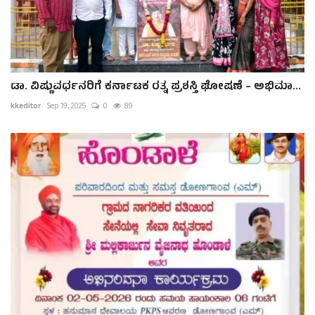
ಡಾ. ವಿಷ್ಣುವರ್ಧನರಿಗೆ ಕರ್ನಾಟಕ ರತ್ನ ಪ್ರಶಸ್ತಿ ಘೋಷಣೆ – ಅಭಿಮಾ...
kkeditor
Sep 19, 2025
0
89