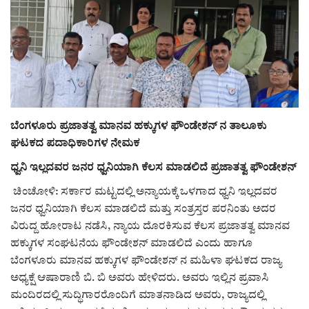
ರಾಜಕೀಯ
ಸುದ್ದಿ
e-paper (ಇ–ಪೇಪರ್‌)
ಬೆಂಗಳೂರು ಪ್ರಜಾತತ್ವ ಮಾನವ ಹಕ್ಕುಗಳ ಫೌಂಡೇಶನ್ ನ ತಾಲೂಕು
ಪುಸ್ತಕ ಪರಿಚಯ
ಘಟಕದ ಪದಾಧಿಕಾರಿಗಳ ನೇಮಕ
ಅಂಕಣ
ಧ್ವನಿ ಇಲ್ಲದವರ ಜನರ ಧ್ವನಿಯಾಗಿ ಕೆಲಸ ಮಾಡಲಿದೆ ಪ್ರಜಾತತ್ವ ಫೌಂಡೇಶನ್
ಚಿಂಚೋಳಿ: ಸರ್ಕಾರ ಮಟ್ಟದಲ್ಲಿ ಅನ್ಯಾಯಕ್ಕೆ ಒಳಗಾದ ಧ್ವನಿ ಇಲ್ಲದವರ
ಸಾಧಕರ ಪರಿಚಯ
ಜನರ ಧ್ವನಿಯಾಗಿ ಕೆಲಸ ಮಾಡಲಿದೆ ಮತ್ತು ಸಂತ್ರಸ್ತರ ಪರನಿಂತು ಅದರ
ವಿರುದ್ದ ಹೋರಾಟ ನಡೆಸಿ, ನ್ಯಾಯ ದೊರಕಿಸುವ ಕೆಲಸ ಪ್ರಜಾತತ್ವ ಮಾನವ
ಪತ್ರಕರ್ತರ ಪರಿಚಯ
ಹಕ್ಕುಗಳ ಸಂಘಟನೆಯ ಫೌಂಡೇಶನ್ ಮಾಡಲಿದೆ ಎಂದು ಹಾಗೂ
ಬೆಂಗಳೂರು ಮಾನವ ಹಕ್ಕುಗಳ ಫೌಂಡೇಶನ್ ನ ಮಹಿಳಾ ಘಟಕದ ರಾಜ್ಯ
ಸಂಪಾದಕೀಯ
ಅಧ್ಯಕ್ಷೆ ಆಷಾರಾಣಿ ಬಿ. ಬಿ ಅವರು ಹೇಳಿದರು. ಅವರು ಇಲ್ಲಿನ ಪ್ರವಾಸಿ
ಮಂದಿರದಲ್ಲಿ ಸುದ್ಧಿಗಾರರೊಂದಿಗೆ ಮಾತನಾಡಿದ ಅವರು, ರಾಜ್ಯದಲ್ಲಿ