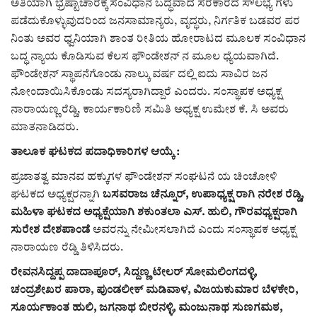
ಕವನ
ಅತಿಯಾಗಿ ಭ್ರಷ್ಟಾಚಾರಕ್ಕೆ ಸಂವಿಧಾನ ಬದ್ಧವಾದ ಸರಕಾರದ ಸೌಲಭ್ಯ ಗಳು
ಪಡೆದುಕೊಳ್ಳುವುದರಿಂದ ಜನಸಾಮಾನ್ಯರು, ವೃದ್ಧರು, ನಿರ್ಗತಿಕ ಬಡವರ ಪರ
Digital Subscription
ನಿಂತು ಅವರ ಧ್ವನಿಯಾಗಿ ಶಾಂತ ರೀತಿಯ ಹೋರಾಟದ ಮೂಲಕ ಸಂವಿಧಾನ
ಬದ್ಧ ನ್ಯಾಯ ಕೊಡಿಸುವ ಕೆಲಸ ಫೌಂಡೇಶನ್ ನ ಮೂಲ ಧ್ಯೆಯವಾಗಿದೆ.
ಫೌಂಡೇಶನ್ ಸ್ಥಾಪನೆಗೊಂಡು ನಾಲ್ಕು ವರ್ಷ ದಲ್ಲಿ ಐದು ಸಾವಿರ ಜನ
ನೋಂದಾಯಿಸಿಕೊಂಡು ಸದಸ್ಯರಾಗಿದ್ದಾರೆ ಎಂದರು. ಸಂಸ್ಥಾಪಕ ಅಧ್ಯಕ್ಷ
ನಾರಾಯಣ್ಣ ರೆಡ್ಡಿ, ಕಾರ್ಯಕಾರಿಣಿ ಸಮಿತಿ ಅಧ್ಯಕ್ಷ ಉಮೇಶ ಕೆ. ಸಿ ಅವರು
ಮಾತನಾಡಿದರು.
ತಾಲೂಕ ಘಟಕದ ಪದಾಧಿಕಾರಿಗಳ ಆಯ್ಕೆ :
ಪ್ರಜಾತತ್ವ ಮಾನವ ಹಕ್ಕುಗಳ ಫೌಂಡೇಶನ್ ಸಂಘಟನೆ ಯ ಚಿಂಚೋಳಿ
ಘಟಕದ ಅಧ್ಯಕ್ಷರನ್ನಾಗಿ
ಬಸವರಾಜ ಚೆನ್ನೂರ್, ಉಪಾಧ್ಯಕ್ಷ ರಾಗಿ ನರೇಶ ರೆಡ್ಡಿ,
ಮಹಿಳಾ ಘಟಕದ ಅಧ್ಯಕ್ಷೆಯಾಗಿ ಶಕುಂತಲಾ ಎಸ್. ಹುಲಿ, ಗೌರವಧ್ಯಕ್ಷರಾಗಿ
ಸುರೇಶ ದೇಶಪಾಂಡೆ
ಅವರನ್ನು ನೇಮೀಸಲಾಗಿದೆ ಎಂದು ಸಂಸ್ಥಾಪಕ ಅಧ್ಯಕ್ಷ
ನಾರಾಯಣ ರೆಡ್ಡಿ ತಿಳಿಸಿದರು.
ರೇವನಸಿದ್ದಪ್ಪ ದಾದಾಪೂರ್, ಸಿದ್ದಣ್ಣ ಟೇಲರ್ ಸೋಮಲಿಂಗದಳ್ಳಿ,
ಚಂದ್ರಶೇಖರ ಪಾರಾ, ಪುಂಡಲೀಕ್ ಮಡಿವಾಳ, ವಿಜಯಕುಮಾರ ಬೆಳಕೇರಿ,
ಸೂರ್ಯಕಾಂತ ಹುಲಿ, ಜಗನಾಥ ಬೀರನಳ್ಳಿ, ಮಂಜುನಾಥ ಸುಣಗಮಠ,