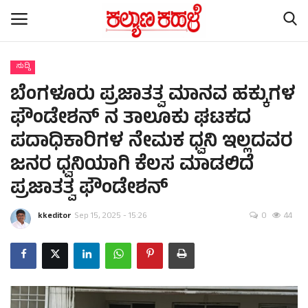
ಸುದ್ದಿ
ಬೆಂಗಳೂರು ಪ್ರಜಾತತ್ವ ಮಾನವ ಹಕ್ಕುಗಳ
Home
ಫೌಂಡೇಶನ್ ನ ತಾಲೂಕು ಘಟಕದ
Subscription
ಪದಾಧಿಕಾರಿಗಳ ನೇಮಕ ಧ್ವನಿ ಇಲ್ಲದವರ
ಜನರ ಧ್ವನಿಯಾಗಿ ಕೆಲಸ ಮಾಡಲಿದೆ
Contact
ಪ್ರಜಾತತ್ವ ಫೌಂಡೇಶನ್
ರಾಷ್ಟ್ರೀಯ ಸುದ್ದಿ
kkeditor
Sep 15, 2025 - 15:26
0
44
ರಾಜ್ಯ ಸುದ್ದಿ
ಕಲೆ - ಸಾಹಿತ್ಯ
ಕ್ರೈಂ ಸ್ಟೋರಿ