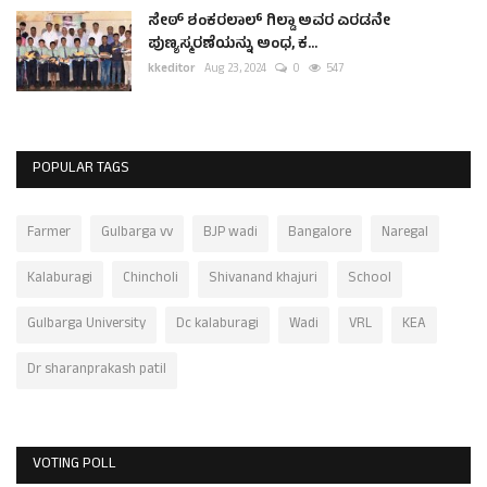
ಸೇಠ್ ಶಂಕರಲಾಲ್ ಗಿಲ್ಡಾ ಅವರ ಎರಡನೇ
ಪುಣ್ಯಸ್ಮರಣೆಯನ್ನು ಅಂಧ, ಕ...
kkeditor
Aug 23, 2024
0
547
POPULAR TAGS
Farmer
Gulbarga vv
BJP wadi
Bangalore
Naregal
Kalaburagi
Chincholi
Shivanand khajuri
School
Gulbarga University
Dc kalaburagi
Wadi
VRL
KEA
Dr sharanprakash patil
VOTING POLL