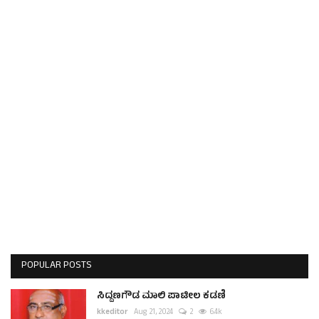
POPULAR POSTS
ಸಿದ್ದಣಗೌಡ ಮಾಲಿ ಪಾಟೀಲ ಕಡಣಿ
kkeditor
Aug 21, 2024
2
6.4k