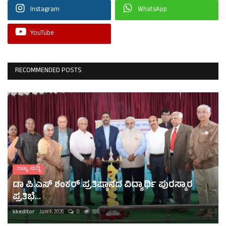
Instagram
WhatsApp
YouTube
RECOMMENDED POSTS
ರಾಜ್ಯ ಸುದ್ದಿ
ಡಾ ಪಿ.ಎಸ್ ಶಂಕರ್ ಪ್ರತಿಷ್ಠಾನದ ವಿದ್ಯಾರ್ಥಿ ಪುರಸ್ಕಾರ
ಪ್ರತಿಭೆ...
kkeditor
Jan 1, 2026
0
188