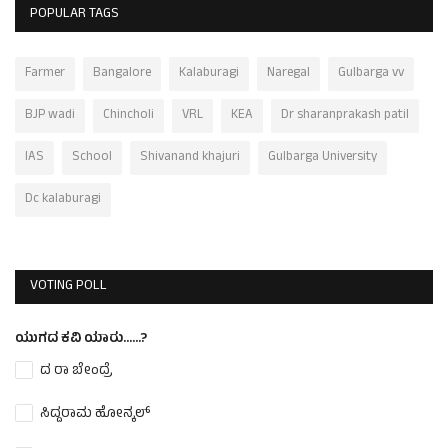
POPULAR TAGS
Farmer
Bangalore
Kalaburagi
Naregal
Gulbarga vv
BJP wadi
Chincholi
VRL
KEA
Dr sharanprakash patil
IAS
School
Shivanand khajuri
Gulbarga University
Dc kalaburagi
VOTING POLL
ಯುಗದ ಕವಿ ಯಾರು......?
ದ ರಾ ಬೇಂದ್ರೆ
ಸಿದ್ದರಾಮ ಹೋನ್ಕಲ್