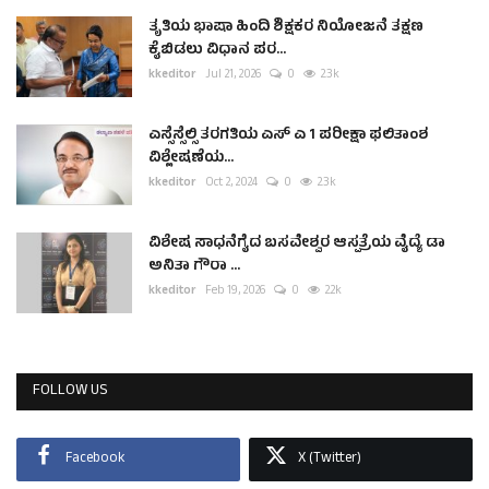
ತೃತಿಯ ಭಾಷಾ ಹಿಂದಿ ಶಿಕ್ಷಕರ ನಿಯೋಜನೆ ತಕ್ಷಣ
ಕೈಬಿಡಲು ವಿಧಾನ ಪರ...
kkeditor
Jul 21, 2026
0
2.3k
ಎಸ್ಸೆಸ್ಸೆಲ್ಸಿ ತರಗತಿಯ ಎಸ್ ಎ 1 ಪರೀಕ್ಷಾ ಫಲಿತಾಂಶ
ವಿಶ್ಲೇಷಣೆಯ...
kkeditor
Oct 2, 2024
0
2.3k
ವಿಶೇಷ ಸಾಧನೆಗೈದ ಬಸವೇಶ್ವರ ಆಸ್ಪತ್ರೆಯ ವೈದ್ಯೆ ಡಾ
ಅನಿತಾ ಗೌರಾ ...
kkeditor
Feb 19, 2026
0
2.2k
FOLLOW US
Facebook
X (Twitter)