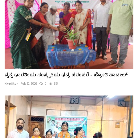
ನೃತ್ಯ ಭಾರತೀಯ ಸಂಸ್ಕೃತಿಯ ಭವ್ಯ ಪರಂಪರೆ - ಜ್ಯೋತಿ ಪಾಟೀಲ್
kkeditor
Feb 22, 2026
0
85