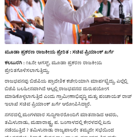
ರಾಜಕೀಯ
ಸುದ್ದಿ
e-paper (ಇ–ಪೇಪರ್‌)
ಮೂಡಾ ಪ್ರಕರಣ ರಾಜಕೀಯ ಪ್ರೇರಿತ : ಸಚಿವ ಪ್ರಿಯಾಂಕ್ ಖರ್ಗೆ
ಪುಸ್ತಕ ಪರಿಚಯ
ಕಲಬುರಗಿ
: ೧೩ನೇ ಆಗಸ್ಟ್, ಮೂಡಾ ಪ್ರಕರಣ ರಾಜಕೀಯ
ಪ್ರೇರಿತಗೊಳಿಸಲಾಗುತ್ತಿದ್ದು,
ಅಂಕಣ
ರಾಜಭವನವು ಬಿಜೆಪಿಯ ಪ್ರಾದೇಶಿಕ ಕಚೇರಿಯಾಗಿ ಮಾರ್ಪಟ್ಟಿದ್ದು, ಎಲ್ಲೆಲ್ಲಿ
ಬಿಜೆಪಿ ಬಲಹೀನವಾಗಿದೆ ಅಲ್ಲಲ್ಲಿ ರಾಜಭವನದ ದುರುಪಯೋಗ
ಸಾಧಕರ ಪರಿಚಯ
ಮಾಡಿಕೊಳ್ಳಲಾಗುತ್ತಿದೆ ಎಂದು ಗ್ರಾಮೀಣಾಭಿವೃದ್ಧಿ ಮತ್ತು ಪಂಚಾಯತ್ ರಾಜ್
ಇಲಾಖೆ ಸಚಿವ ಪ್ರಿಯಾಂಕ್ ಖರ್ಗೆ ಆರೋಪಿಸಿದ್ದಾರೆ.
ಪತ್ರಕರ್ತರ ಪರಿಚಯ
ನಗರದಲ್ಲಿ ಮಂಗಳವಾರ ಸುದ್ದಿಗಾರರೊಂದಿಗೆ ಮಾತನಾಡಿದ ಅವರು,
ಸಂಪಾದಕೀಯ
ತಮಿಳುನಾಡು, ಮಹಾರಾಷ್ಟ್ರ, ಪ. ಬಂಗಾಳದಲ್ಲಿ ಕೇರಳದಲ್ಲಿ ಏನು
ನಡೆಯುತ್ತಿದೆ ? ತಮಿಳುನಾಡು ರಾಜ್ಯಪಾಲರೇ ತಮ್ಮದೇ ಸಭೆಯಿಂದ