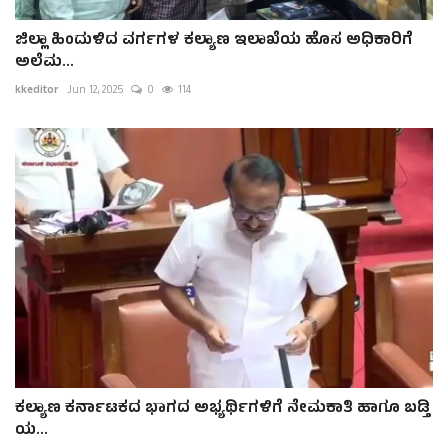
ಜಿಲ್ಲಾ ಹಿಂದುಳಿದ ವರ್ಗಗಳ ಕಲ್ಯಾಣ ಇಲಾಖೆಯ ಹೊಸ ಅಧಿಕಾರಿಗೆ
ಅಲೆಮ...
kkeditor
Jun 12, 2025
0
114
ಕಲ್ಯಾಣ ಕರ್ನಾಟಕದ ಭಾಗದ ಅಭ್ಯರ್ಥಿಗಳಿಗೆ ನೇಮಕಾತಿ ಹಾಗೂ ಬಡ್ತಿ
ಯ...