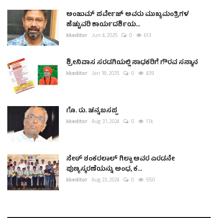
ಅಂಜುಮ್ ಪರ್ವೇಜ್ ಅವರು ಮುಖ್ಯಮಂತ್ರಿಗಳ
ಹೆಚ್ಚುವರಿ ಕಾರ್ಯದರ್ಶಿಯ...
kkeditor
Jun 4, 2025
0
613
ಶ್ರೀನಿವಾಸ ಸರಡಗಿಯಲ್ಲಿ ಸಾಧಕರಿಗೆ ಗೌರವ ಸನ್ಮಾನ
kkeditor
Jan 18, 2025
0
439
ಗೊ. ರು. ಚನ್ನಬಸಪ್ಪ
kkeditor
Aug 31, 2024
0
1.1k
ಸೇಠ್ ಶಂಕರಲಾಲ್ ಗಿಲ್ಡಾ ಅವರ ಎರಡನೇ
ಪುಣ್ಯಸ್ಮರಣೆಯನ್ನು ಅಂಧ, ಕ...
kkeditor
Aug 23, 2024
0
550