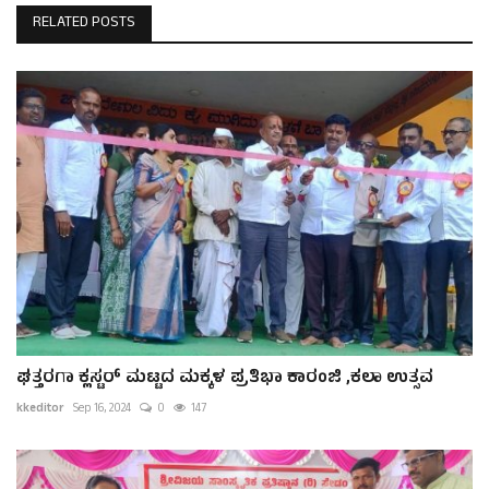
RELATED POSTS
ಘತ್ತರಗಾ ಕ್ಲಸ್ಟರ್ ಮಟ್ಟದ ಮಕ್ಕಳ ಪ್ರತಿಭಾ ಕಾರಂಜಿ ,ಕಲಾ ಉತ್ಸವ
kkeditor
Sep 16, 2024
0
147