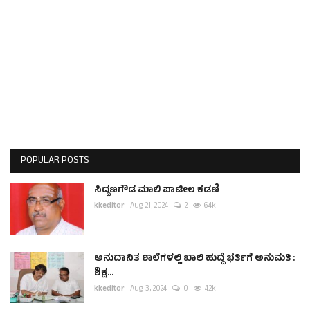
POPULAR POSTS
ಸಿದ್ದಣಗೌಡ ಮಾಲಿ ಪಾಟೀಲ ಕಡಣಿ
kkeditor
Aug 21, 2024
2
6.4k
ಅನುದಾನಿತ ಶಾಲೆಗಳಲ್ಲಿ ಖಾಲಿ ಹುದ್ದೆ ಭರ್ತಿಗೆ ಅನುಮತಿ :
ಶಿಕ್ಷ...
kkeditor
Aug 3, 2024
0
4.2k