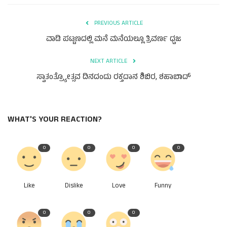
PREVIOUS ARTICLE
ವಾಡಿ ಪಟ್ಟಣದಲ್ಲಿ ಮನೆ ಮನೆಯಲ್ಲೂ ತ್ರಿವರ್ಣ ಧ್ವಜ
NEXT ARTICLE
ಸ್ವಾತಂತ್ರ್ಯೋತ್ಸವ ದಿನದಂದು ರಕ್ತದಾನ ಶಿಬಿರ, ಶಹಾಬಾದ್
WHAT'S YOUR REACTION?
0
0
0
0
Like
Dislike
Love
Funny
0
0
0