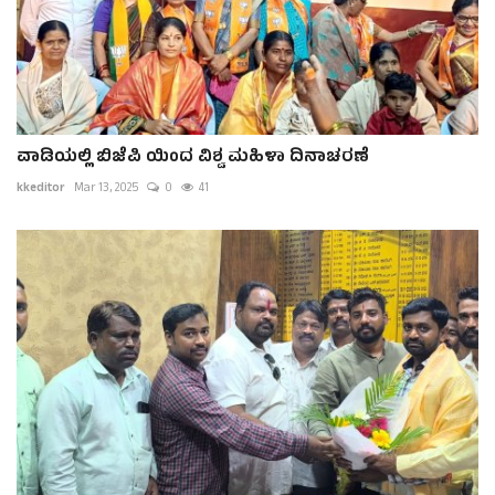
ವಾಡಿಯಲ್ಲಿ ಬಿಜೆಪಿ ಯಿಂದ ವಿಶ್ವ ಮಹಿಳಾ ದಿನಾಚರಣೆ
kkeditor
Mar 13, 2025
0
41