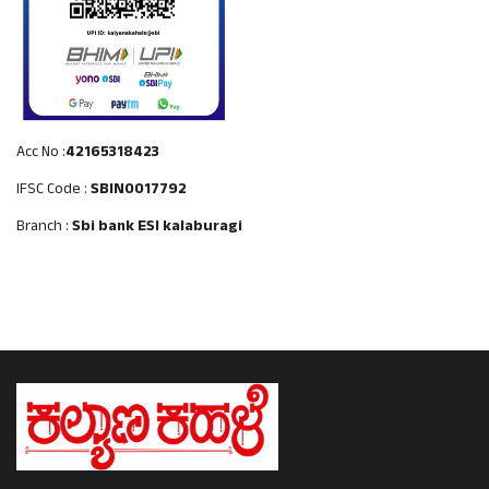
Acc No :
42165318423
IFSC Code :
SBIN0017792
Branch :
Sbi bank ESI kalaburagi