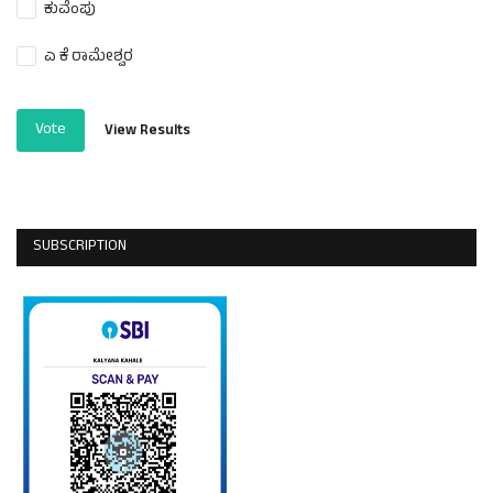
ಕುವೆಂಪು
ಎ ಕೆ ರಾಮೇಶ್ವರ
Vote
View Results
SUBSCRIPTION