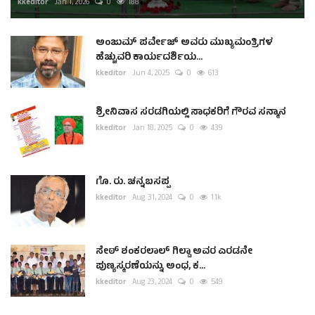
kkeditor
Jan 1, 2026
0
188
ಅಂಜುಮ್ ಪರ್ವೇಜ್ ಅವರು ಮುಖ್ಯಮಂತ್ರಿಗಳ
ಹೆಚ್ಚುವರಿ ಕಾರ್ಯದರ್ಶಿಯ...
kkeditor
Jun 4, 2025
0
613
ಶ್ರೀನಿವಾಸ ಸರಡಗಿಯಲ್ಲಿ ಸಾಧಕರಿಗೆ ಗೌರವ ಸನ್ಮಾನ
kkeditor
Jan 18, 2025
0
439
ಗೊ. ರು. ಚನ್ನಬಸಪ್ಪ
kkeditor
Aug 31, 2024
0
1.1k
ಸೇಠ್ ಶಂಕರಲಾಲ್ ಗಿಲ್ಡಾ ಅವರ ಎರಡನೇ
ಪುಣ್ಯಸ್ಮರಣೆಯನ್ನು ಅಂಧ, ಕ...
kkeditor
Aug 23, 2024
0
549