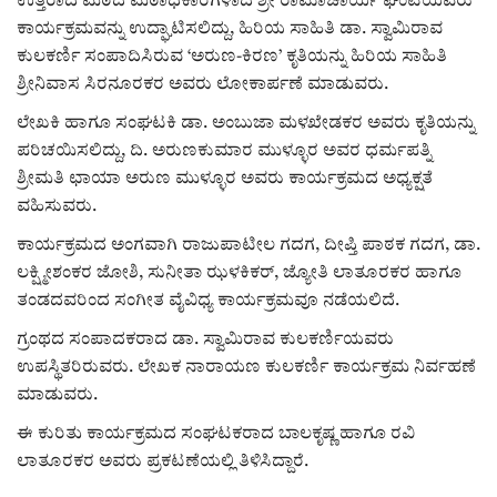
ಕವನ
ಉತ್ತರಾದಿ ಮಠದ ಮಠಾಧಿಕಾರಿಗಳಾದ ಶ್ರೀ ರಾಮಾಚಾರ್ಯ ಘಂಟಿಯವರು
ಕಾರ್ಯಕ್ರಮವನ್ನು ಉದ್ಘಾಟಿಸಲಿದ್ದು, ಹಿರಿಯ ಸಾಹಿತಿ ಡಾ. ಸ್ವಾಮಿರಾವ
Digital Subscription
ಕುಲಕರ್ಣಿ ಸಂಪಾದಿಸಿರುವ ‘ಅರುಣ-ಕಿರಣ’ ಕೃತಿಯನ್ನು ಹಿರಿಯ ಸಾಹಿತಿ
ಶ್ರೀನಿವಾಸ ಸಿರನೂರಕರ ಅವರು ಲೋಕಾರ್ಪಣೆ ಮಾಡುವರು.
ಲೇಖಕಿ ಹಾಗೂ ಸಂಘಟಕಿ ಡಾ. ಅಂಬುಜಾ ಮಳಖೇಡಕರ ಅವರು ಕೃತಿಯನ್ನು
ಪರಿಚಯಿಸಲಿದ್ದು, ದಿ. ಅರುಣಕುಮಾರ ಮುಳ್ಳೂರ ಅವರ ಧರ್ಮಪತ್ನಿ
ಶ್ರೀಮತಿ ಛಾಯಾ ಅರುಣ ಮುಳ್ಳೂರ ಅವರು ಕಾರ್ಯಕ್ರಮದ ಅಧ್ಯಕ್ಷತೆ
ವಹಿಸುವರು.
ಕಾರ್ಯಕ್ರಮದ ಅಂಗವಾಗಿ ರಾಜುಪಾಟೀಲ ಗದಗ, ದೀಪ್ತಿ ಪಾಠಕ ಗದಗ, ಡಾ.
ಲಕ್ಷ್ಮೀಶಂಕರ ಜೋಶಿ, ಸುನೀತಾ ಝಳಕಿಕರ್, ಜ್ಯೋತಿ ಲಾತೂರಕರ ಹಾಗೂ
ತಂಡದವರಿಂದ ಸಂಗೀತ ವೈವಿಧ್ಯ ಕಾರ್ಯಕ್ರಮವೂ ನಡೆಯಲಿದೆ.
ಗ್ರಂಥದ ಸಂಪಾದಕರಾದ ಡಾ. ಸ್ವಾಮಿರಾವ ಕುಲಕರ್ಣಿಯವರು
ಉಪಸ್ಥಿತರಿರುವರು. ಲೇಖಕ ನಾರಾಯಣ ಕುಲಕರ್ಣಿ ಕಾರ್ಯಕ್ರಮ ನಿರ್ವಹಣೆ
ಮಾಡುವರು.
ಈ ಕುರಿತು ಕಾರ್ಯಕ್ರಮದ ಸಂಘಟಕರಾದ ಬಾಲಕೃಷ್ಣ ಹಾಗೂ ರವಿ
ಲಾತೂರಕರ ಅವರು ಪ್ರಕಟಣೆಯಲ್ಲಿ ತಿಳಿಸಿದ್ದಾರೆ.