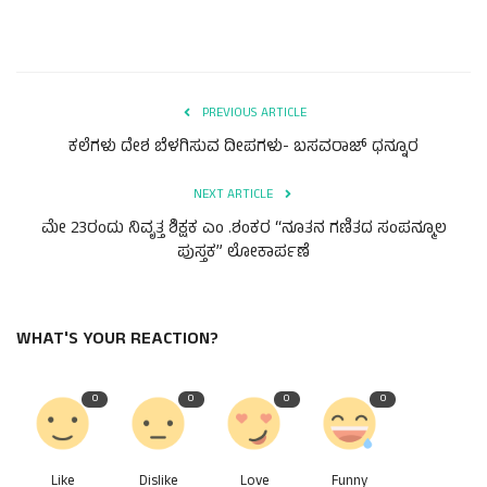
PREVIOUS ARTICLE
ಕಲೆಗಳು ದೇಶ ಬೆಳಗಿಸುವ ದೀಪಗಳು- ಬಸವರಾಜ್ ಧನ್ನೂರ
NEXT ARTICLE
ಮೇ 23ರಂದು ನಿವೃತ್ತ ಶಿಕ್ಷಕ ಎಂ .ಶಂಕರ “ನೂತನ ಗಣಿತದ ಸಂಪನ್ಮೂಲ
ಪುಸ್ತಕ” ಲೋಕಾರ್ಪಣೆ
WHAT'S YOUR REACTION?
0
0
0
0
Like
Dislike
Love
Funny