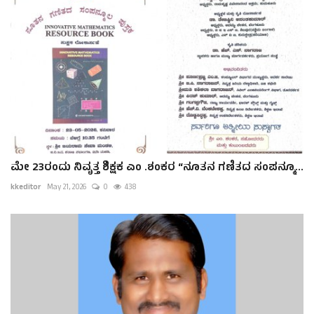
ಮೇ 23ರಂದು ನಿವೃತ್ತ ಶಿಕ್ಷಕ ಎಂ .ಶಂಕರ “ನೂತನ ಗಣಿತದ ಸಂಪನ್ಮೂ...
kkeditor
May 21, 2026
0
438