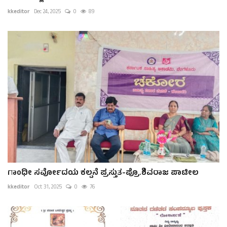
kkeditor
Dec 24, 2025
0
89
ಗಾಂಧೀ ಸರ್ವೋದಯ ಕಲ್ಪನೆ ಪ್ರಸ್ತುತ-ಪ್ರೊ.ಶಿವರಾಜ ಪಾಟೀಲ
kkeditor
Oct 31, 2025
0
76