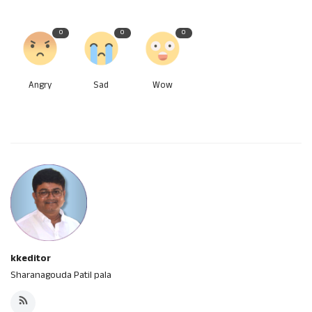
0
0
0
Angry
Sad
Wow
kkeditor
Sharanagouda Patil pala