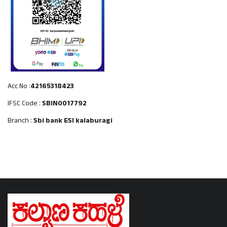
Acc No :
42165318423
IFSC Code :
SBIN0017792
Branch :
Sbi bank ESI kalaburagi