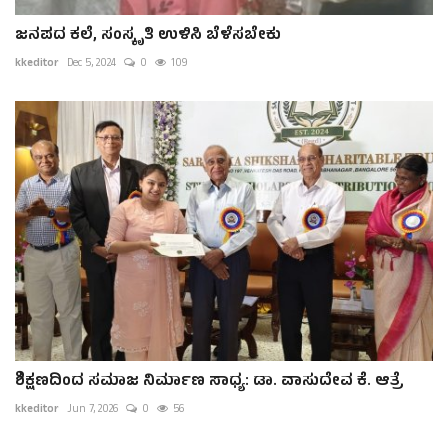
ಜನಪದ ಕಲೆ, ಸಂಸ್ಕೃತಿ ಉಳಿಸಿ ಬೆಳೆಸಬೇಕು
kkeditor
Dec 5, 2024
0
109
ಶಿಕ್ಷಣದಿಂದ ಸಮಾಜ ನಿರ್ಮಾಣ ಸಾಧ್ಯ: ಡಾ. ವಾಸುದೇವ ಕೆ. ಆತ್ರೆ
kkeditor
Jun 7, 2026
0
56