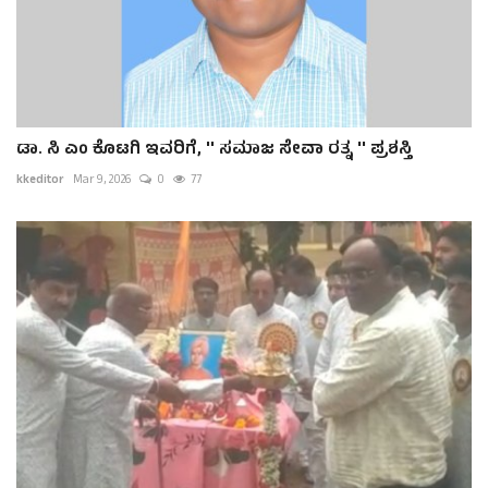
ಡಾ. ಸಿ ಎಂ ಕೊಟಗಿ ಇವರಿಗೆ, '' ಸಮಾಜ ಸೇವಾ ರತ್ನ '' ಪ್ರಶಸ್ತಿ
kkeditor
Mar 9, 2026
0
77