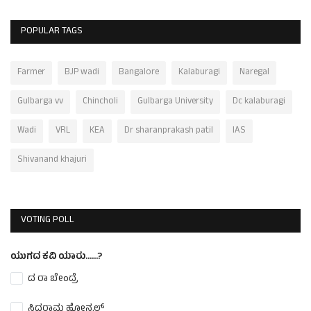
POPULAR TAGS
Farmer
BJP wadi
Bangalore
Kalaburagi
Naregal
Gulbarga vv
Chincholi
Gulbarga University
Dc kalaburagi
Wadi
VRL
KEA
Dr sharanprakash patil
IAS
Shivanand khajuri
VOTING POLL
ಯುಗದ ಕವಿ ಯಾರು......?
ದ ರಾ ಬೇಂದ್ರೆ
ಸಿದ್ದರಾಮ ಹೋನ್ಕಲ್