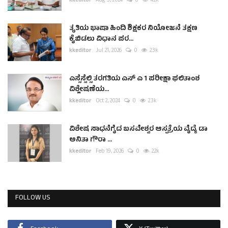
kkeditor
Aug 3, 2024
0
4.2k
ತೃತಿಯ ಭಾಷಾ ಹಿಂದಿ ಶಿಕ್ಷಕರ ನಿಯೋಜನೆ ತಕ್ಷಣ
ಕೈಬಿಡಲು ವಿಧಾನ ಪರ...
kkeditor
Jul 21, 2026
0
2.3k
ಎಸ್ಸೆಸ್ಸೆಲ್ಸಿ ತರಗತಿಯ ಎಸ್ ಎ 1 ಪರೀಕ್ಷಾ ಫಲಿತಾಂಶ
ವಿಶ್ಲೇಷಣೆಯ...
kkeditor
Oct 2, 2024
0
2.3k
ವಿಶೇಷ ಸಾಧನೆಗೈದ ಬಸವೇಶ್ವರ ಆಸ್ಪತ್ರೆಯ ವೈದ್ಯೆ ಡಾ
ಅನಿತಾ ಗೌರಾ ...
kkeditor
Feb 19, 2026
0
2.2k
FOLLOW US