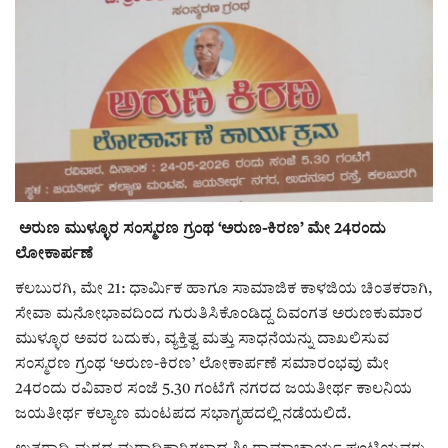
ರಾಜಕೀಯ
ಸುದ್ದಿ
e-paper (ಇ–ಪೇಪರ್‌)
ಪುಸ್ತಕ ಪರಿಚಯ
ಅರುಣ ಮುಳ್ಳೂರ ಸಂಸ್ಮರಣ ಗ್ರಂಥ ‘ಅರುಣ-ಕಿರಣ’ ಮೇ 24ರಂದು
ಅಂಕಣ
ಲೋಕಾರ್ಪಣೆ
ಕಲಬುರಗಿ, ಮೇ 21: ಧಾರ್ಮಿಕ ಹಾಗೂ ಸಾಮಾಜಿಕ ಕಾಳಜಿಯ ಚಿಂತಕರಾಗಿ,
ಸಾಧಕರ ಪರಿಚಯ
ಸೇವಾ ಮನೋಭಾವದಿಂದ ಗುರುತಿಸಿಕೊಂಡಿದ್ದ ದಿವಂಗತ ಅರುಣಕುಮಾರ
ಮುಳ್ಳೂರ ಅವರ ಬದುಕು, ವ್ಯಕ್ತಿತ್ವ ಮತ್ತು ಸಾಧನೆಯನ್ನು ದಾಖಲಿಸುವ
ಪತ್ರಕರ್ತರ ಪರಿಚಯ
ಸಂಸ್ಮರಣ ಗ್ರಂಥ ‘ಅರುಣ-ಕಿರಣ’ ಲೋಕಾರ್ಪಣೆ ಸಮಾರಂಭವು ಮೇ
24ರಂದು ರವಿವಾರ ಸಂಜೆ 5.30 ಗಂಟೆಗೆ ನಗರದ ಜಯತೀರ್ಥ ಕಾಲನಿಯ
ಸಂಪಾದಕೀಯ
ಜಯತೀರ್ಥ ಕಲ್ಯಾಣ ಮಂಟಪದ ಸಭಾಗೃಹದಲ್ಲಿ ನಡೆಯಲಿದೆ.