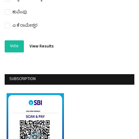
ಕುವೆಂಪು
ಎ ಕೆ ರಾಮೇಶ್ವರ
Vote
View Results
SUBSCRIPTION