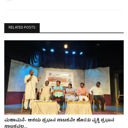
RELATED POSTS
ಮಹಾಮನೆ- ಆಶಯ ಪ್ರಧಾನ ನಾಟಕವೇ ಹೊರತು ವ್ಯಕ್ತಿ ಪ್ರಧಾನ
ನಾಟಕವಲ್ಲ...