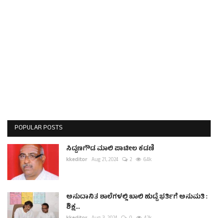
POPULAR POSTS
ಸಿದ್ದಣಗೌಡ ಮಾಲಿ ಪಾಟೀಲ ಕಡಣಿ
kkeditor
Aug 21, 2024
2
6.4k
ಅನುದಾನಿತ ಶಾಲೆಗಳಲ್ಲಿ ಖಾಲಿ ಹುದ್ದೆ ಭರ್ತಿಗೆ ಅನುಮತಿ :
ಶಿಕ್ಷ...