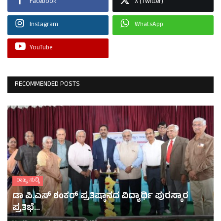
Facebook
X (Twitter)
Instagram
WhatsApp
YouTube
RECOMMENDED POSTS
ರಾಜ್ಯ ಸುದ್ದಿ
ಡಾ ಪಿ.ಎಸ್ ಶಂಕರ್ ಪ್ರತಿಷ್ಠಾನದ ವಿದ್ಯಾರ್ಥಿ ಪುರಸ್ಕಾರ
ಪ್ರತಿಭೆ...