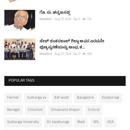
ಗೊ. ರು. ಚನ್ನಬಸಪ್ಪ
kkeditor
Aug 31, 2024
0
1.1k
ಸೇಠ್ ಶಂಕರಲಾಲ್ ಗಿಲ್ಡಾ ಅವರ ಎರಡನೇ
ಪುಣ್ಯಸ್ಮರಣೆಯನ್ನು ಅಂಧ, ಕ...
kkeditor
Aug 23, 2024
0
545
POPULAR TAGS
Farmer
Gulbarga vv
BJP wadi
Bangalore
Kalaburagi
Naregal
Chincholi
Shivanand khajuri
School
Gulbarga University
Dc kalaburagi
Wadi
VRL
KEA