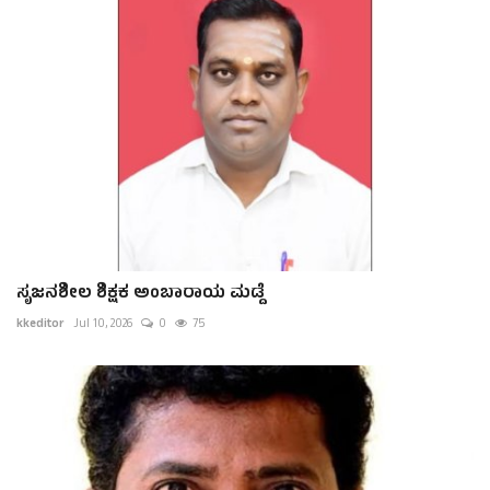
ಸೃಜನಶೀಲ ಶಿಕ್ಷಕ ಅಂಬಾರಾಯ ಮಡ್ದೆ
kkeditor
Jul 10, 2026
0
75