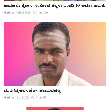
ಕಾಯಕವೇ ಕೈಲಾಸ: ಸಂತೋಷ–ಕಲ್ಪನಾ ದಂಪತಿಗಳ ಆದರ್ಶ ಬದುಕು
kkeditor
Feb 25, 2026
0
200
ಮುರಗೆಪ್ಪ ಆರ್. ಹೆಚ್. ಹಣಮನಹಳ್ಳಿ
kkeditor
Aug 9, 2024
0
222