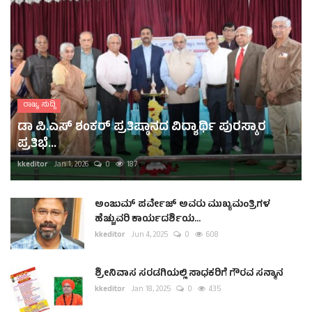
ರಾಜ್ಯ ಸುದ್ದಿ
ಡಾ ಪಿ.ಎಸ್ ಶಂಕರ್ ಪ್ರತಿಷ್ಠಾನದ ವಿದ್ಯಾರ್ಥಿ ಪುರಸ್ಕಾರ
ಪ್ರತಿಭೆ...
kkeditor
Jan 1, 2026
0
187
ಅಂಜುಮ್ ಪರ್ವೇಜ್ ಅವರು ಮುಖ್ಯಮಂತ್ರಿಗಳ
ಹೆಚ್ಚುವರಿ ಕಾರ್ಯದರ್ಶಿಯ...
kkeditor
Jun 4, 2025
0
608
ಶ್ರೀನಿವಾಸ ಸರಡಗಿಯಲ್ಲಿ ಸಾಧಕರಿಗೆ ಗೌರವ ಸನ್ಮಾನ
kkeditor
Jan 18, 2025
0
435