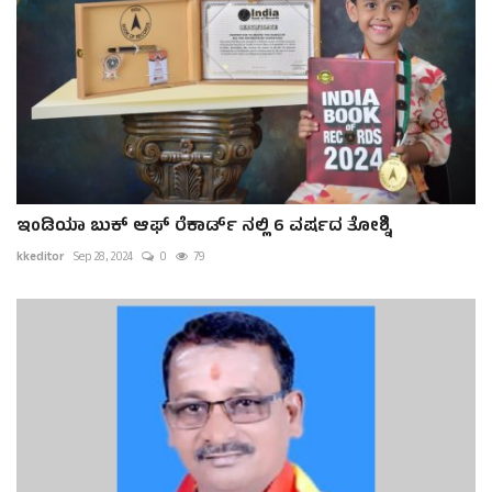
ಇಂಡಿಯಾ ಬುಕ್ ಆಫ್ ರೆಕಾರ್ಡ್ ನಲ್ಲಿ 6 ವರ್ಷದ ತೋಶ್ನಿ
kkeditor
Sep 28, 2024
0
79