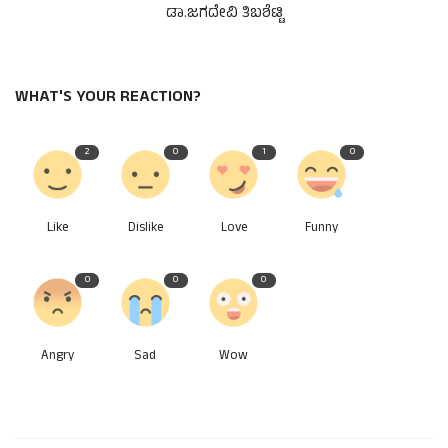
ಡಾ.ಜಗದೇವಿ ತಿಬಶೆಟ್ಟಿ
WHAT'S YOUR REACTION?
2
0
1
0
Like
Dislike
Love
Funny
0
0
0
Angry
Sad
Wow