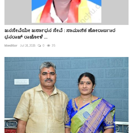
ಜನಸೇವೆಯೇ ಜರ್ನಾಧನ ಸೇವೆ : ಸಾಮಾಜಿಕ ಹೋರಾಟಗಾರ
ಧನರಾಜ್ ರಾಜೋಳೆ ...
kkeditor
Jul 24, 2026
0
35