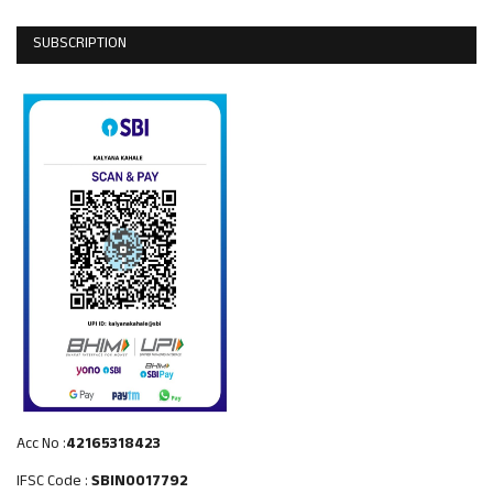
SUBSCRIPTION
Acc No :
42165318423
IFSC Code :
SBIN0017792