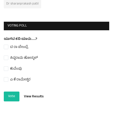
Dr sharanprakash patil
VOTING POLL
ಯುಗದ ಕವಿ ಯಾರು......?
ದ ರಾ ಬೇಂದ್ರೆ
ಸಿದ್ದರಾಮ ಹೋನ್ಕಲ್
ಕುವೆಂಪು
ಎ ಕೆ ರಾಮೇಶ್ವರ
Vote
View Results