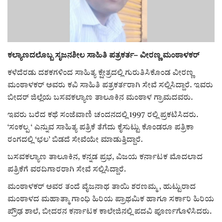
ರಾಜಕೀಯ
ಸುದ್ದಿ
ಕಲ್ಯಾಣದಲೊಬ್ಬ ಸೃಜನಶೀಲ ಸಾಹಿತಿ ಪತ್ರಕರ್ತ– ವೀರಣ್ಣ ಮಂಠಾಳಕರ್
e-paper (ಇ–ಪೇಪರ್‌)
ಕಳೆದೆರಡು ದಶಕಗಳಿಂದ ಸಾಹಿತ್ಯ ಕ್ಷೇತ್ರದಲ್ಲಿ ಗುರುತಿಸಿಕೊಂಡ ವೀರಣ್ಣ
ಮಂಠಾಳಕರ್ ಅವರು ಕವಿ ಸಾಹಿತಿ ಪತ್ರಕರ್ತರಾಗಿ ಸೇವೆ ಸಲ್ಲಿಸಿದ್ದಾರೆ. ಇವರು
ಪುಸ್ತಕ ಪರಿಚಯ
ಬೀದರ್ ಜಿಲ್ಲೆಯ ಬಸವಕಲ್ಯಾಣ ತಾಲೂಕಿನ ಮಂಠಾಳ ಗ್ರಾಮದವರು.
ಇವರು ಬರೆದ ಕಥೆ ಸಂಜೆವಾಣಿ ಚಂದನದಲ್ಲಿ 1997 ರಲ್ಲಿ ಪ್ರಕಟಿಸಿದರು.
ಅಂಕಣ
‘ಸಂಕಲ್ಪ ‘ ಎನ್ನುವ ಸಾಹಿತ್ಯ ಪತ್ರಿಕೆ ತೆಗೆದು ಕೈಸುಟ್ಟು ಕೊಂಡರೂ ಪತ್ರಿಕಾ
ರಂಗದಲ್ಲಿ ‘ಛಲ’ ಬಿಡದೆ ಸೇವೆಯೇ ಮಾಡುತ್ತಿದ್ದಾರೆ.
ಸಾಧಕರ ಪರಿಚಯ
ಬಸವಕಲ್ಯಾಣ ತಾಲೂಕಿನ, ಕನ್ನಡ ಪ್ರಭ, ವಿಜಯ ಕರ್ನಾಟಕ ಮೊದಲಾದ
ಪತ್ರಿಕೆಗೆ ವರದಿಗಾರರಾಗಿ ಸೇವೆ ಸಲ್ಲಿಸಿದ್ದಾರೆ.
ಪತ್ರಕರ್ತರ ಪರಿಚಯ
ಮಂಠಾಳಕರ್ ಅವರ ತಂದೆ ವೈಜನಾಥ ತಾಯಿ ಶರಣಮ್ಮ , ಹುಟ್ಟುರಾದ
ಸಂಪಾದಕೀಯ
ಮಂಠಾಳದ ಮಹಾತ್ಮಾ ಗಾಂಧಿ ಹಿರಿಯ ಪ್ರಾಥಮಿಕ ಹಾಗೂ ಸರ್ಕಾರಿ ಹಿರಿಯ
ಪ್ರೌಢ ಶಾಲೆ, ಬೀದರನ ಕರ್ನಾಟಕ ಕಾಲೇಜಿನಲ್ಲಿ ಪದವಿ ಪೂರ್ಣಗೊಳಿಸಿದರು.