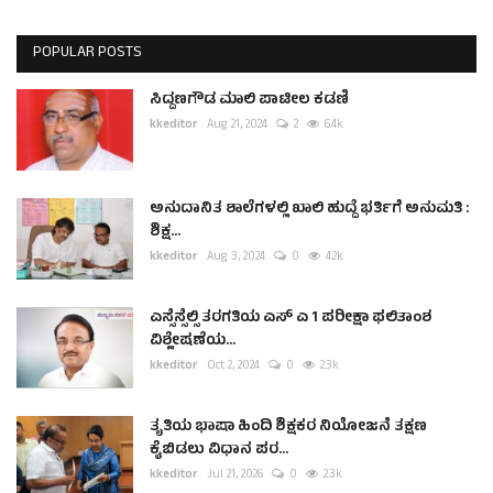
POPULAR POSTS
ಸಿದ್ದಣಗೌಡ ಮಾಲಿ ಪಾಟೀಲ ಕಡಣಿ
kkeditor
Aug 21, 2024
2
6.4k
ಅನುದಾನಿತ ಶಾಲೆಗಳಲ್ಲಿ ಖಾಲಿ ಹುದ್ದೆ ಭರ್ತಿಗೆ ಅನುಮತಿ :
ಶಿಕ್ಷ...
kkeditor
Aug 3, 2024
0
4.2k
ಎಸ್ಸೆಸ್ಸೆಲ್ಸಿ ತರಗತಿಯ ಎಸ್ ಎ 1 ಪರೀಕ್ಷಾ ಫಲಿತಾಂಶ
ವಿಶ್ಲೇಷಣೆಯ...
kkeditor
Oct 2, 2024
0
2.3k
ತೃತಿಯ ಭಾಷಾ ಹಿಂದಿ ಶಿಕ್ಷಕರ ನಿಯೋಜನೆ ತಕ್ಷಣ
ಕೈಬಿಡಲು ವಿಧಾನ ಪರ...
kkeditor
Jul 21, 2026
0
2.3k