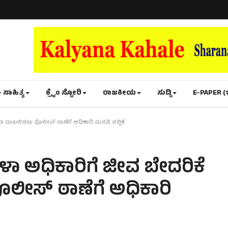
- ಸಾಹಿತ್ಯ
ಕ್ರೈಂ ಸ್ಟೋರಿ
ರಾಜಕೀಯ
ಸುದ್ದಿ
E-PAPER (
 ದಾಖಲಿಸಲು ಪೊಲೀಸ್ ಠಾಣೆಗೆ ಅಧಿಕಾರಿ ಮನವಿ ಸಲ್ಲಿಕೆ
ಅಧಿಕಾರಿಗೆ ಜೀವ ಬೇದರಿಕೆ
ೊಲೀಸ್ ಠಾಣೆಗೆ ಅಧಿಕಾರಿ