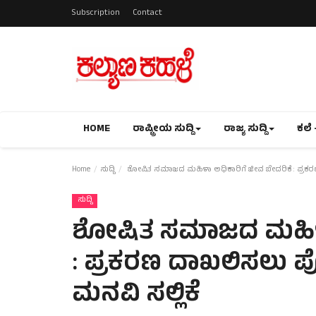
Subscription
Contact
HOME
ರಾಷ್ಟ್ರೀಯ ಸುದ್ದಿ
ರಾಜ್ಯ ಸುದ್ದಿ
ಕಲೆ 
Home
ಸುದ್ದಿ
ಶೋಷಿತ ಸಮಾಜದ ಮಹಿಳಾ ಅಧಿಕಾರಿಗೆ ಜೀವ ಬೇದರಿಕೆ : ಪ್ರಕರಣ
ಸುದ್ದಿ
ಶೋಷಿತ ಸಮಾಜದ ಮಹಿಳಾ 
: ಪ್ರಕರಣ ದಾಖಲಿಸಲು ಪ
ಮನವಿ ಸಲ್ಲಿಕೆ