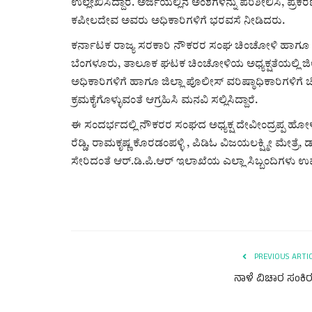
ಉಲ್ಲೇಖಿಸಿದ್ದಾರೆ. ಅರ್ಜಿಯಲ್ಲಿನ ಅಂಶಗಳನ್ನು ಪರಿಶೀಲಿಸಿ, 
ಕಪೀಲದೇವ ಅವರು ಅಧಿಕಾರಿಗಳಿಗೆ ಭರವಸೆ ನೀಡಿದರು.
ಕರ್ನಾಟಕ ರಾಜ್ಯ ಸರಕಾರಿ ನೌಕರರ ಸಂಘ ಚಿಂಚೋಳಿ ಹಾಗೂ ಕರ್
ಬೆಂಗಳೂರು, ತಾಲೂಕ ಘಟಕ ಚಿಂಚೋಳಿಯ ಅಧ್ಯಕ್ಷತೆಯಲ್ಲಿ ಜಿಲ್
ಅಧಿಕಾರಿಗಳಿಗೆ ಹಾಗೂ ಜಿಲ್ಲಾ ಪೊಲೀಸ್ ವರಿಷ್ಠಾಧಿಕಾರಿಗಳಿ
ಕ್ರಮಕೈಗೊಳ್ಳುವಂತೆ ಆಗ್ರಹಿಸಿ ಮನವಿ ಸಲ್ಲಿಸಿದ್ದಾರೆ.
ಈ ಸಂದರ್ಭದಲ್ಲಿ ನೌಕರರ ಸಂಘದ ಅಧ್ಯಕ್ಷ ದೇವೀಂದ್ರಪ್ಪ ಹೋಳ್
ರೆಡ್ಡಿ, ರಾಮಕೃಷ್ಣ ಕೊರಡಂಪಳ್ಳಿ , ಪಿಡಿಓ ವಿಜಯಲಕ್ಷ್ಮೀ ಮ
ಸೇರಿದಂತೆ ಆರ್.ಡಿ.ಪಿ.ಆರ್ ಇಲಾಖೆಯ ಎಲ್ಲಾ ಸಿಬ್ಬಂದಿಗಳು ಉಪ
PREVIOUS ARTI
ನಾಳೆ ವಿಚಾರ ಸಂಕಿ