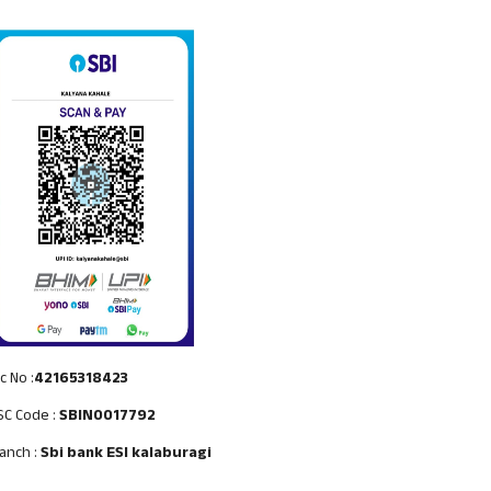
c No :
42165318423
SC Code :
SBIN0017792
anch :
Sbi bank ESI kalaburagi