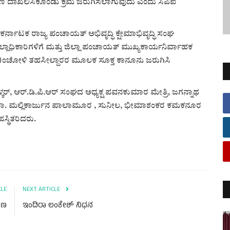
ಪ್ರಕರಣ ದಾಖಲಿಸಿಕೊಂಡು ಕ್ರಮ ಜರುಗಿಸಲಾಗುವುದು ಎಂದು ಸಿಪಿಐ
ನಾಟಕ ರಾಜ್ಯ ಪಂಚಾಯತ್ ಅಭಿವೃದ್ಧಿ ಕ್ಷೇಮಾಭಿವೃದ್ಧಿ ಸಂಘ
ಲಾಧಿಕಾರಿಗಳಿಗೆ ಮತ್ತು ಜಿಲ್ಲಾ ಪಂಚಾಯತ್ ಮುಖ್ಯಕಾರ್ಯನಿರ್ವಾಹಕ
ಗೆ ಚಿಂಚೋಳಿ ತಹಸೀಲ್ದಾರರ ಮೂಲಕ ಸೂಕ್ತ ಕಾನೂನು ಜರುಗಿಸಿ
ಕರ್, ಆರ್.ಡಿ.ಪಿ.ಆರ್ ಸಂಘದ ಅಧ್ಯಕ್ಷ ಪವನಕುಮಾರ ಮೇತ್ರಿ, ಜಗನ್ನಾಥ
ೇತ್ರೆ, ಡಾ. ಮಲ್ಲಿಕಾರ್ಜುನ ಪಾಲಾಮೂರ , ಸುನೀಲ, ಭೀಮಾಶಂಕರ ಕಮಕನೂರ
ಸ್ಥಿತರಿದರು.
CLE
NEXT ARTICLE
ರಣ
ಇಂದಿರಾ ಲಂಕೇಶ್ ನಿಧನ