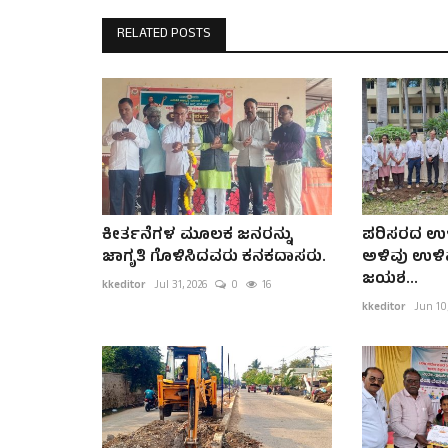
RELATED POSTS
ಕೀರ್ತನೆಗಳ ಮೂಲಕ ಜನರನ್ನು
ಪರಿಸರದ ಉಳಿವ
ಜಾಗೃತಿ ಗೊಳಿಸಿದವರು ಕನಕದಾಸರು.
ಅಳಿವು ಉಳಿವ
ಜಯಶ...
kkeditor
Jul 31, 2026
0
16
kkeditor
Jun 10