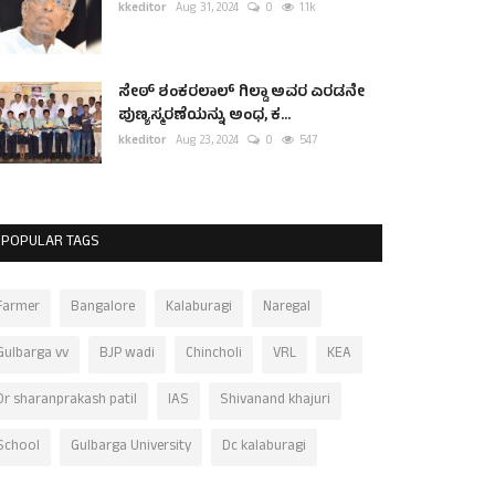
kkeditor
Aug 31, 2024
0
1.1k
ಸೇಠ್ ಶಂಕರಲಾಲ್ ಗಿಲ್ಡಾ ಅವರ ಎರಡನೇ
ಪುಣ್ಯಸ್ಮರಣೆಯನ್ನು ಅಂಧ, ಕ...
kkeditor
Aug 23, 2024
0
547
POPULAR TAGS
Farmer
Bangalore
Kalaburagi
Naregal
Gulbarga vv
BJP wadi
Chincholi
VRL
KEA
Dr sharanprakash patil
IAS
Shivanand khajuri
School
Gulbarga University
Dc kalaburagi