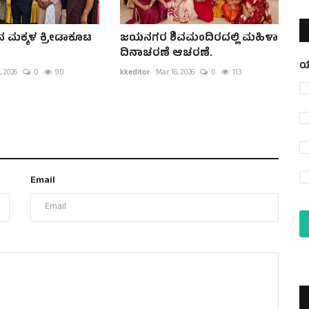
 ಮಕ್ಕಳ ಕ್ರೀಡಾಕೂಟ
ಜಯನಗರ ಶಿವಮಂದಿರದಲ್ಲಿ ಮಹಿಳಾ
ದಿನಾಚರಣೆ ಆಚರಣೆ.
ಯ
, 2026
0
90
kkeditor
Mar 16, 2026
0
113
Email