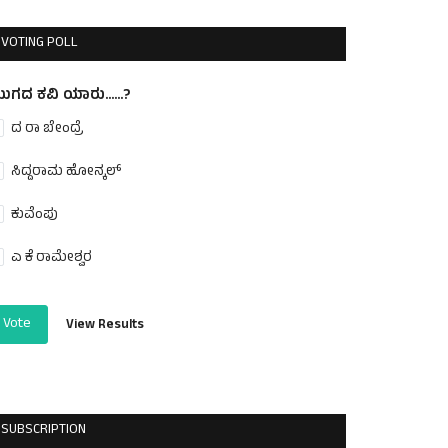
VOTING POLL
ುಗದ ಕವಿ ಯಾರು......?
ದ ರಾ ಬೇಂದ್ರೆ
ಸಿದ್ದರಾಮ ಹೋನ್ಕಲ್
ಕುವೆಂಪು
ಎ ಕೆ ರಾಮೇಶ್ವರ
Vote
View Results
SUBSCRIPTION