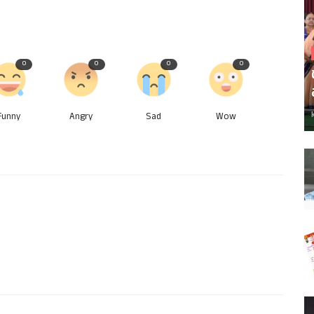
0
0
0
0
Funny
Angry
Sad
Wow