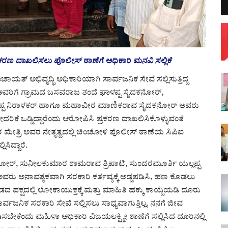
ರಣ ದಾಖಲಿಸಲು ಪೊಲೀಸ್ ಠಾಣೆಗೆ ಅಧಿಕಾರಿ ಮನವಿ ಸಲ್ಲಿಕೆ
ಯತ್ ಅಭಿವೃದ್ಧಿ ಅಧಿಕಾರಿಯಾಗಿ ಸಾರ್ವಜನಿಕ ಸೇವೆ ಸಲ್ಲಿಸುತ್ತಿದ್ದ
ಅವರಿಗೆ ಗ್ರಾಮದ ಬಸವರಾಜ ತಂದೆ ಘಾಳಪ್ಪ ಸೈದಕನೋರ್,
್ಲಪ್ಪ ನಿರಾಳಕರ್ ಹಾಗೂ ಮಹಾವೀರ ಮಾಣಿಕರಾವ ಸೈದಕನೋರ್ ಅವರು
ೀವ ಬೇದರಿಕೆ ಒಡ್ಡಿದ್ದಾರೆಂದು ಆರೋಪಿಸಿ ಪ್ರಕರಣ ದಾಖಲಿಸಿಕೊಳ್ಳುವಂತೆ
 ಮೇತ್ರಿ ಅವರ ನೇತೃತ್ವದಲ್ಲಿ ಚಿಂಚೋಳಿ ಪೊಲೀಸ್ ಠಾಣೆಯ ಸಿಪಿಐ
ಸಿದ್ದಾರೆ.
ೋರ್, ಸುನೀಲಕುಮಾರ ಶಾಮರಾವ ತ್ರಿಪಾಟಿ, ಸುಂದರಮೂರ್ತಿ ಯಲ್ಲಪ್ಪ
ನಾವಶ್ಯಕವಾಗಿ ಸರಕಾರಿ ಕರ್ತವ್ಯಕ್ಕೆ ಅಡ್ಡಪಡಿಸಿ, ಹಣ ಕೊಡಲು
ಡದ ಪಕ್ಷದಲ್ಲಿ ಲೋಕಾಯುಕ್ತಕ್ಕೆ ಮತ್ತು ಮಾಹಿತಿ ಹಕ್ಕು ಕಾಯ್ದೆಯಡಿ ದೂರು
ಸಾರ್ವಜನಿಕ ಸರಕಾರಿ ಸೇವೆ ಸಲ್ಲಿಸಲು ಸಾಧ್ಯವಾಗುತ್ತಿಲ್ಲ. ನನಗೆ ಜೀವ
ಸಬೇಕೆಂದು ಮಹಿಳಾ ಅಧಿಕಾರಿ ವಿಜಯಲಕ್ಷ್ಮೀ ಠಾಣೆಗೆ ಸಲ್ಲಿಸಿದ ದೂರಿನಲ್ಲಿ