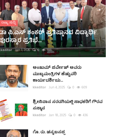
ರಾಜ್ಯ ಸುದ್ದಿ
ಡಾ ಪಿ.ಎಸ್ ಶಂಕರ್ ಪ್ರತಿಷ್ಠಾನದ ವಿದ್ಯಾರ್ಥಿ
ಪುರಸ್ಕಾರ ಪ್ರತಿಭೆ...
kkeditor
Jan 1, 2026
0
188
ಅಂಜುಮ್ ಪರ್ವೇಜ್ ಅವರು
ಮುಖ್ಯಮಂತ್ರಿಗಳ ಹೆಚ್ಚುವರಿ
ಕಾರ್ಯದರ್ಶಿಯ...
kkeditor
Jun 4, 2025
0
609
ಶ್ರೀನಿವಾಸ ಸರಡಗಿಯಲ್ಲಿ ಸಾಧಕರಿಗೆ ಗೌರವ
ಸನ್ಮಾನ
kkeditor
Jan 18, 2025
0
436
ಗೊ. ರು. ಚನ್ನಬಸಪ್ಪ