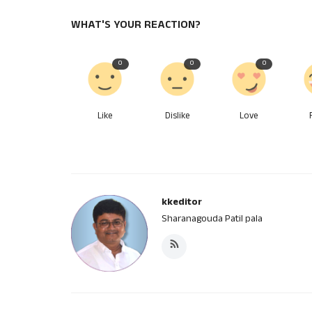
WHAT'S YOUR REACTION?
0
0
0
Like
Dislike
Love
kkeditor
Sharanagouda Patil pala