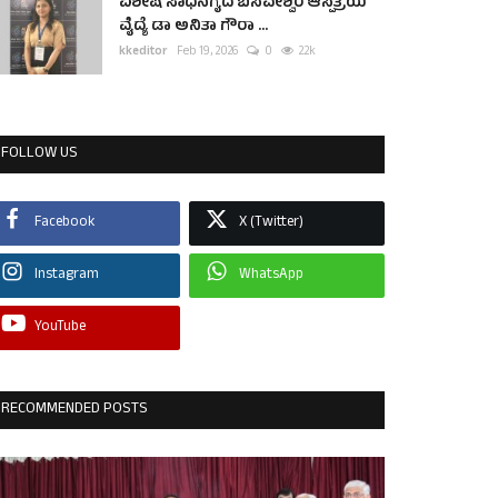
ವಿಶೇಷ ಸಾಧನೆಗೈದ ಬಸವೇಶ್ವರ ಆಸ್ಪತ್ರೆಯ
ವೈದ್ಯೆ ಡಾ ಅನಿತಾ ಗೌರಾ ...
kkeditor
Feb 19, 2026
0
2.2k
FOLLOW US
Facebook
X (Twitter)
Instagram
WhatsApp
YouTube
RECOMMENDED POSTS