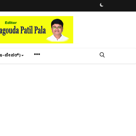
ಇ–ಪೇಪರ್‌)