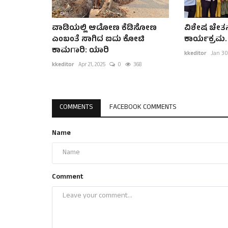
ವಾಡಿಯಲ್ಲಿ ಆಡೋಣ ಕೆಡಿಸೋಣ
ವಿಶೇಷ ಚೇತನ
ಎಂಬಂತೆ ಸಾಗಿದ ಐದು ಕೋಟಿ
ಕಾರ್ಯಕ್ರಮ.
ಕಾಮಗಾರಿ: ಯಾರಿ
kkeditor
Jan 30
kkeditor
Apr 21, 2025
0
368
COMMENTS
FACEBOOK COMMENTS
Name
Comment