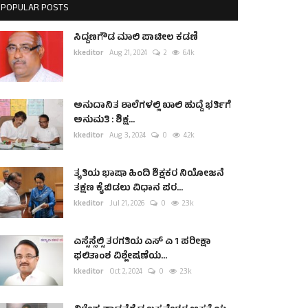
POPULAR POSTS
ಸಿದ್ದಣಗೌಡ ಮಾಲಿ ಪಾಟೀಲ ಕಡಣಿ
kkeditor
Aug 21, 2024
2
6.4k
ಅನುದಾನಿತ ಶಾಲೆಗಳಲ್ಲಿ ಖಾಲಿ ಹುದ್ದೆ ಭರ್ತಿಗೆ
ಅನುಮತಿ : ಶಿಕ್ಷ...
kkeditor
Aug 3, 2024
0
4.2k
ತೃತಿಯ ಭಾಷಾ ಹಿಂದಿ ಶಿಕ್ಷಕರ ನಿಯೋಜನೆ
ತಕ್ಷಣ ಕೈಬಿಡಲು ವಿಧಾನ ಪರ...
kkeditor
Jul 21, 2026
0
2.3k
ಎಸ್ಸೆಸ್ಸೆಲ್ಸಿ ತರಗತಿಯ ಎಸ್ ಎ 1 ಪರೀಕ್ಷಾ
ಫಲಿತಾಂಶ ವಿಶ್ಲೇಷಣೆಯ...
kkeditor
Oct 2, 2024
0
2.3k