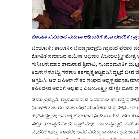
ಶೋಷಿತ ಸಮಾಜದ ಮಹಿಳಾ ಅಧಿಕಾರಿಗೆ ಜೀವ ಬೇದರಿಕೆ : ಪ್ರಕ
ಚಿಂಚೋಳಿ : ತಾಲೂಕಿನ ಚಿಮ್ಮಾಇದ್ಲಾಯಿ ಗ್ರಾಮದ ಪ್ರಭಾರಿ ಪಂಚಾ
ಶೋಷಿತ ಸಮಾಜದ ಮಹಿಳಾ ಅಧಿಕಾರಿ ವಿಜಯಲಕ್ಷ್ಮೀ ಮೇತ್ರೆ 
ಸುನೀಲಕುಮಾರ ಶಾಮರಾವ ತ್ರಿಪಾಟಿ, ಸುಂದರಮೂರ್ತಿ ಯಲ
ಕಿರುಕುಳ ಕೊಟ್ಟು ಸರಕಾರಿ ಕರ್ತವ್ಯಕ್ಕೆ ಅಡ್ಡಿಪಡಿಸಿದ್ದಲ್ಲದೆ ಜ
ಆಗ್ರಹಿಸಿ, ಆರ್ ಡಿಪಿಆರ್ ನೌಕರ ಸಂಘದ ಅಧ್ಯಕ್ಷ ಪವನಕುಮಾರ
ಕಪಿಲದೇವ ಅವರಿಗೆ ಅಧಿಕಾರಿ ವಿಜಯಲಕ್ಷ್ಮೀ ಮೇತ್ರೇ ದೂರು ಸಲ್ಲಿ
ಚಿಮ್ಮಾಇದ್ಲಾಯಿ ಗ್ರಾಮದವರಾದ ಬಸವರಾಜ ಘಾಳಪ್ಪ ಸೈದಕನ
ನಿರಾಳಕರ್ ಹಾಗೂ ಮಹಾವೀರ ಮಾಣಿಕರಾವ ಸೈದಕನೋರ್ ಅವರು ಅ
ಪೀಡಿಸಿದ್ದಲ್ಲದೇ ಅವಾಚ್ಯ ಶಬ್ದಗಳಿಂದ ನಿಂದಿಸಲಾಗಿದೆ. ಹಣ ಕೊ
ಸಲ್ಲಿಸಲಾಗುತ್ತದೆ ಎಂದು ಬ್ಲಾಕ್ ಮೇಲ ಮಾಡುತ್ತಿದ್ದಾರೆ. ನನಗೆ 
ಬೇದರಿಕೆ ಇದ್ದು, ಕೂಡಲೇ ಅವರ ವಿರುದ್ಧ ಕಾನೂನು ಕ್ರಮ ಜರುಗಿ