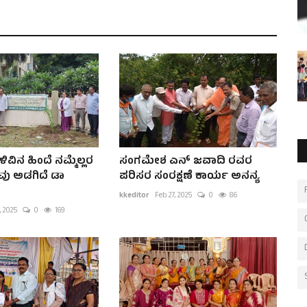
ಿನ ಹಿಂದೆ ನಮ್ಮೆಲ್ಲರ
ಸಂಗಮೇಶ ಎನ್ ಜವಾದಿ ರವರ
ು ಅಡಗಿದೆ ಡಾ
ಪರಿಸರ ಸಂರಕ್ಷಣೆ ಕಾರ್ಯ ಅನನ್ಯ
kkeditor
Feb 27, 2025
0
86
, 2025
0
169