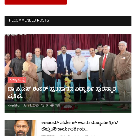
RECOMMENDED POSTS
ರಾಜ್ಯ ಸುದ್ದಿ
ಡಾ ಪಿ.ಎಸ್ ಶಂಕರ್ ಪ್ರತಿಷ್ಠಾನದ ವಿದ್ಯಾರ್ಥಿ ಪುರಸ್ಕಾರ
ಪ್ರತಿಭೆ...
kkeditor
Jan 1, 2026
0
188
ಅಂಜುಮ್ ಪರ್ವೇಜ್ ಅವರು ಮುಖ್ಯಮಂತ್ರಿಗಳ
ಹೆಚ್ಚುವರಿ ಕಾರ್ಯದರ್ಶಿಯ...