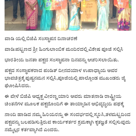
ರಾಜಕೀಯ
ಸುದ್ದಿ
ವಾಡಿ ಯಲ್ಲಿ ಬಿಜೆಪಿ ಸಂಸ್ಥಾಪನ ದಿನಾಚರಣೆ
e-paper (ಇ–ಪೇಪರ್‌)
ವಾಡಿ:ಪಟ್ಟಣದ ಶ್ರೀ ಹಿಂಗುಲಾಂಬಿಕ ಮಂದಿರದಲ್ಲಿ ವಿಶೇಷ ಪೂಜೆ ಸಲ್ಲಿಸಿ
ಪುಸ್ತಕ ಪರಿಚಯ
ಭಾರತೀಯ ಜನತಾ ಪಕ್ಷದ ಸಂಸ್ಥಾಪನಾ ದಿನವನ್ನು ಆಚರಿಸಲಾಯಿತು.
ಪಕ್ಷದ ಸಂಸ್ಥಾಪಕರಾದ ಪಂಡಿತ್ ದೀನದಯಾಳ ಉಪಾಧ್ಯಾಯ ಅವರ
ಅಂಕಣ
ಭಾವಚಿತ್ರಕ್ಕೆ ಪುಷ್ಪನಮನ ಸಲ್ಲಿಸಿ,ಪೂಜೆಯಲ್ಲಿ ಪಾಲ್ಗೊಂಡ ಮುಖಂಡರು ಜೈ
ಘೋಷಿಸಿದರು.
ಸಾಧಕರ ಪರಿಚಯ
‌ಈ ವೇಳೆ ಬಿಜೆಪಿ ಅಧ್ಯಕ್ಷ ವೀರಣ್ಣ ಯಾರಿ ಅವರು ಮಾತನಾಡಿ ರಾಷ್ಟ್ರೀಯ
ಚಿಂತನೆಗಳ ಮೂಲಕ ಪಕ್ಷದೊಂದಿಗೆ ಈ ತಾಯ್ನಾಡಿನ ಅಭಿವೃದ್ಧಿಯ ಪಥಕ್ಕೆ
ಪತ್ರಕರ್ತರ ಪರಿಚಯ
ನಾಂದಿ ಹಾಡಿದ ನಮ್ಮ ಹಿರಿಯರನ್ನು ಈ ಸಂದರ್ಭದಲ್ಲಿ ಸ್ಮರಿಸಿ,ತಳಮಟ್ಟದಿಂದ
ಸಂಪಾದಕೀಯ
ಪಕ್ಷವನ್ನು ಬಲಪಡಿಸುತ್ತಿರುವ ಕಾರ್ಯಕರ್ತರ ಶ್ರಮಕ್ಕಾಗಿ ಕೃತಜ್ಞತೆ ಸಲ್ಲಿಸುವುದು
ನಮ್ಮೆಲ್ಲರ ಕರ್ತವ್ಯಾಗಿದೆ ಎಂದರು.