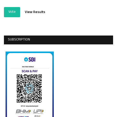
Vote
View Results
SUBSCRIPTION