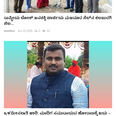
ರಾಷ್ಟ್ರೀಯ ಲೋಕ್ ಜನಶಕ್ತಿ ಪಾರ್ಟಿಯ ಮಜದೂರ ಸೆಲ್‌ನ ಕಲಬುರಗಿ
ಜಿಲ...
kkeditor
Jun 23, 2025
0
50
ಒಳಮೀಸಲಾತಿ ಜಾರಿ: ಮಾದಿಗ ಸಮುದಾಯದ ಹೋರಾಟಕ್ಕೆ ಜಯ –