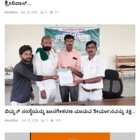
ಶ್ರೀನಿವಾಸ್...
kkeditor
Apr 24, 2026
0
37
ವಿದ್ಯುತ್ ಸಂಸ್ಥೆಯನ್ನು ಖಾಸಗೀಕರಣ ಮಾಡುವ ತೀರ್ಮಾನವನ್ನು ತಕ್ಷ...
kkeditor
Jun 22, 2026
0
109