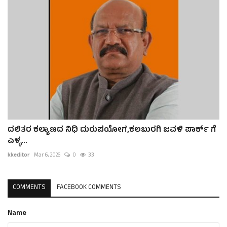
ದಲಿತರ ಕಲ್ಯಾಣದ ನಿಧಿ ದುರುಪಯೋಗ,ಕಲಬುರಗಿ ಜವಳಿ ಪಾರ್ಕ್ ಗೆ
ಎಳ್ಳ...
kkeditor
Mar 6, 2026
0
33
COMMENTS
FACEBOOK COMMENTS
Name