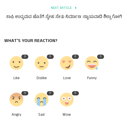
NEXT ARTICLE
ಕಾಫಿ ಉದ್ಯಮದ ಜೊತೆಗೆ ಸ್ನೇಹ ಸೇತು ನಿರ್ಮಾಣ :ನ್ಯಾಯವಾದಿ ಶಿಲ್ಪಾ ಗೋಗಿ
WHAT'S YOUR REACTION?
0
0
0
0
Like
Dislike
Love
Funny
0
0
0
Angry
Sad
Wow