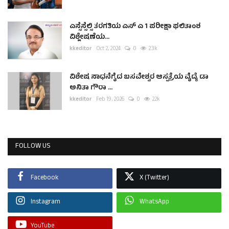
ಎಸ್ಸೆಸ್ಸೆಲ್ಸಿ ತರಗತಿಯ ಎಸ್ ಎ 1 ಪರೀಕ್ಷಾ ಫಲಿತಾಂಶ
ವಿಶ್ಲೇಷಣೆಯ...
kkeditor
Oct 2, 2024
0
2.3k
ವಿಶೇಷ ಸಾಧನೆಗೈದ ಬಸವೇಶ್ವರ ಆಸ್ಪತ್ರೆಯ ವೈದ್ಯೆ ಡಾ
ಅನಿತಾ ಗೌರಾ ...
kkeditor
Feb 19, 2026
0
2.2k
FOLLOW US
Facebook
X (Twitter)
Instagram
WhatsApp
YouTube