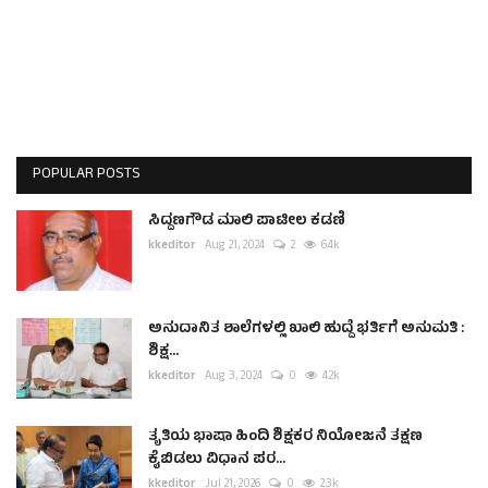
POPULAR POSTS
ಸಿದ್ದಣಗೌಡ ಮಾಲಿ ಪಾಟೀಲ ಕಡಣಿ
kkeditor
Aug 21, 2024
2
6.4k
ಅನುದಾನಿತ ಶಾಲೆಗಳಲ್ಲಿ ಖಾಲಿ ಹುದ್ದೆ ಭರ್ತಿಗೆ ಅನುಮತಿ :
ಶಿಕ್ಷ...
kkeditor
Aug 3, 2024
0
4.2k
ತೃತಿಯ ಭಾಷಾ ಹಿಂದಿ ಶಿಕ್ಷಕರ ನಿಯೋಜನೆ ತಕ್ಷಣ
ಕೈಬಿಡಲು ವಿಧಾನ ಪರ...
kkeditor
Jul 21, 2026
0
2.3k