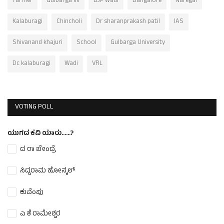
Farmer
Gulbarga vv
BJP wadi
Bangalore
Naregal
Kalaburagi
Chincholi
Dr sharanprakash patil
IAS
Shivanand khajuri
School
Gulbarga University
Dc kalaburagi
Wadi
VRL
VOTING POLL
ಯುಗದ ಕವಿ ಯಾರು......?
ದ ರಾ ಬೇಂದ್ರೆ
ಸಿದ್ದರಾಮ ಹೋನ್ಕಲ್
ಕುವೆಂಪು
ಎ ಕೆ ರಾಮೇಶ್ವರ