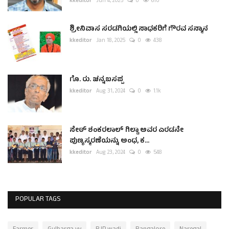
kkeditor
Jun 4, 2025
0
610
ಶ್ರೀನಿವಾಸ ಸರಡಗಿಯಲ್ಲಿ ಸಾಧಕರಿಗೆ ಗೌರವ ಸನ್ಮಾನ
kkeditor
Jan 18, 2025
0
438
ಗೊ. ರು. ಚನ್ನಬಸಪ್ಪ
kkeditor
Aug 31, 2024
0
1.1k
ಸೇಠ್ ಶಂಕರಲಾಲ್ ಗಿಲ್ಡಾ ಅವರ ಎರಡನೇ
ಪುಣ್ಯಸ್ಮರಣೆಯನ್ನು ಅಂಧ, ಕ...
kkeditor
Aug 23, 2024
0
548
POPULAR TAGS