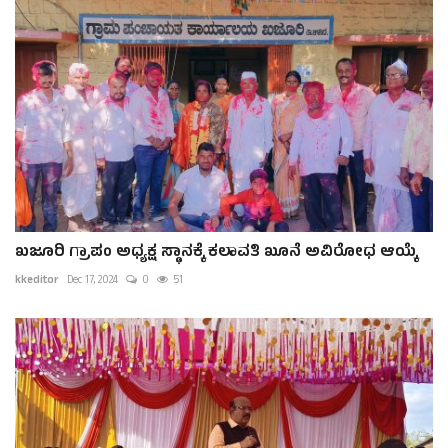
ಖಜೂರಿ ಗ್ರಾಪಂ ಅಧ್ಯಕ್ಷ ಸ್ಥಾನಕ್ಕೆ ಕಲಾವತಿ ಖೂನೆ ಅವಿರೋಧ ಆಯ್ಕೆ
kkeditor
Dec 17, 2024
0
51