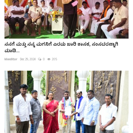
ನನಗೆ ಮತ್ತು ನನ್ನ ಮಗನಿಗೆ ಎರಡು ಬಾರಿ ಶಾಸಕ, ಸಂಸದರನ್ನಾಗಿ
ಮಾಡಿ...
kkeditor
Dec 29, 2024
0
205