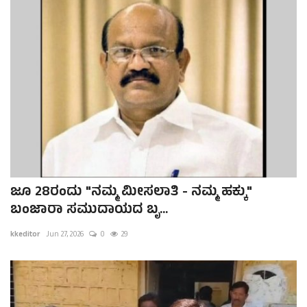
ಜೂ 28ರಂದು "ನಮ್ಮ ಮೀಸಲಾತಿ - ನಮ್ಮ ಹಕ್ಕು"
ಬಂಜಾರಾ ಸಮುದಾಯದ ಬೃ...
kkeditor
Jun 27, 2026
0
29