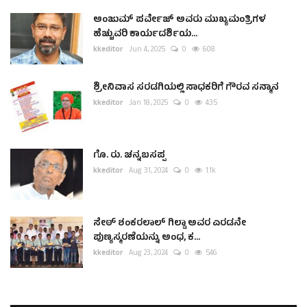
ಅಂಜುಮ್ ಪರ್ವೇಜ್ ಅವರು ಮುಖ್ಯಮಂತ್ರಿಗಳ
ಹೆಚ್ಚುವರಿ ಕಾರ್ಯದರ್ಶಿಯ...
kkeditor
Jun 4, 2025
0
608
ಶ್ರೀನಿವಾಸ ಸರಡಗಿಯಲ್ಲಿ ಸಾಧಕರಿಗೆ ಗೌರವ ಸನ್ಮಾನ
kkeditor
Jan 18, 2025
0
435
ಗೊ. ರು. ಚನ್ನಬಸಪ್ಪ
kkeditor
Aug 31, 2024
0
1.1k
ಸೇಠ್ ಶಂಕರಲಾಲ್ ಗಿಲ್ಡಾ ಅವರ ಎರಡನೇ
ಪುಣ್ಯಸ್ಮರಣೆಯನ್ನು ಅಂಧ, ಕ...
kkeditor
Aug 23, 2024
0
546