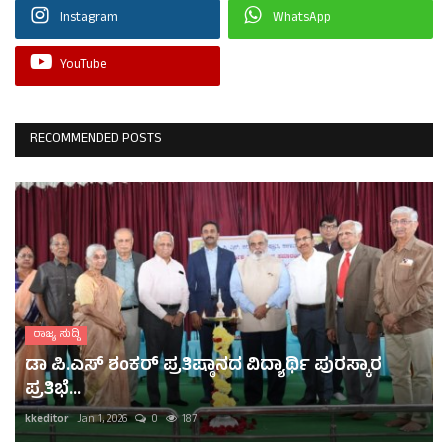
Instagram
WhatsApp
YouTube
RECOMMENDED POSTS
ರಾಜ್ಯ ಸುದ್ದಿ
ಡಾ ಪಿ.ಎಸ್ ಶಂಕರ್ ಪ್ರತಿಷ್ಠಾನದ ವಿದ್ಯಾರ್ಥಿ ಪುರಸ್ಕಾರ
ಪ್ರತಿಭೆ...
kkeditor
Jan 1, 2026
0
187