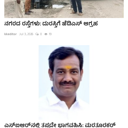
ನಗರದ ರಸ್ತೆಗಳು: ದುರಸ್ತಿಗೆ ಜೆಡಿಎಸ್ ಆಗ್ರಹ
kkeditor
Jul 3, 2026
0
19
ಎಸ್‌ಐಆರ್‌ನಲ್ಲಿ ತಪ್ಪದೇ ಭಾಗವಹಿಸಿ: ಮರತೂರಕರ್