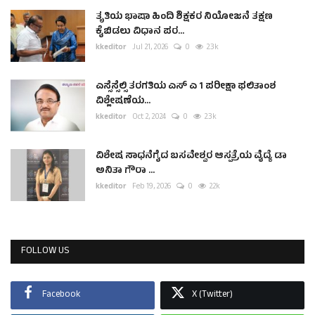
ತೃತಿಯ ಭಾಷಾ ಹಿಂದಿ ಶಿಕ್ಷಕರ ನಿಯೋಜನೆ ತಕ್ಷಣ
ಕೈಬಿಡಲು ವಿಧಾನ ಪರ...
kkeditor
Jul 21, 2026
0
2.3k
ಎಸ್ಸೆಸ್ಸೆಲ್ಸಿ ತರಗತಿಯ ಎಸ್ ಎ 1 ಪರೀಕ್ಷಾ ಫಲಿತಾಂಶ
ವಿಶ್ಲೇಷಣೆಯ...
kkeditor
Oct 2, 2024
0
2.3k
ವಿಶೇಷ ಸಾಧನೆಗೈದ ಬಸವೇಶ್ವರ ಆಸ್ಪತ್ರೆಯ ವೈದ್ಯೆ ಡಾ
ಅನಿತಾ ಗೌರಾ ...
kkeditor
Feb 19, 2026
0
2.2k
FOLLOW US
Facebook
X (Twitter)