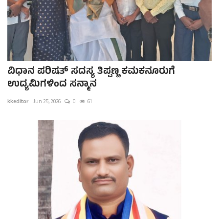
ವಿಧಾನ ಪರಿಷತ್ ಸದಸ್ಯ ತಿಪ್ಪಣ್ಣ ಕಮಕನೂರುಗೆ
ಉದ್ಯಮಿಗಳಿಂದ ಸನ್ಮಾನ
kkeditor
Jun 25, 2026
0
61