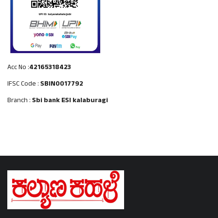
Acc No :
42165318423
IFSC Code :
SBIN0017792
Branch :
Sbi bank ESI kalaburagi