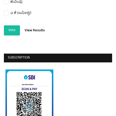
ಕುವೆಂಪು
ಎ ಕೆ ರಾಮೇಶ್ವರ
Vote
View Results
SUBSCRIPTION