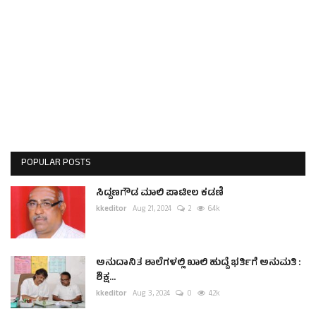
POPULAR POSTS
ಸಿದ್ದಣಗೌಡ ಮಾಲಿ ಪಾಟೀಲ ಕಡಣಿ
kkeditor
Aug 21, 2024
2
6.4k
ಅನುದಾನಿತ ಶಾಲೆಗಳಲ್ಲಿ ಖಾಲಿ ಹುದ್ದೆ ಭರ್ತಿಗೆ ಅನುಮತಿ :
ಶಿಕ್ಷ...
kkeditor
Aug 3, 2024
0
4.2k