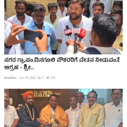
ಸಗರ ಗ್ರಾ.ಪಂ.ದಿನಗೂಲಿ ನೌಕರರಿಗೆ ವೇತನ ನೀಡುವಂತೆ
ಆಗ್ರಹ - ಶ್ರೀ...
kkeditor
Jun 25, 2026
0
104