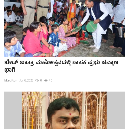
ಖೇಡ್ ಜಾತ್ರಾ ಮಹೋತ್ಸವದಲ್ಲಿ ಶಾಸಕ ಪ್ರಭು ಚವ್ಹಾಣ
ಭಾಗಿ
kkeditor
Jul 6, 2026
0
40