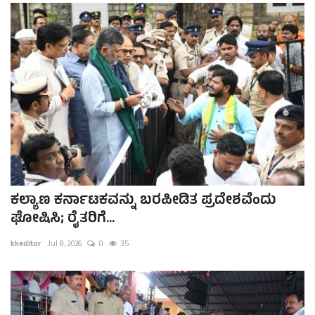
ಕವನ
Digital Subscription
ಕಲ್ಯಾಣ ಕರ್ನಾಟಕವನ್ನು ಬರಪೀಡಿತ ಪ್ರದೇಶವೆಂದು
ಘೋಷಿಸಿ; ರೈತರಿಗೆ...
kkeditor
Jul 8, 2026
0
35