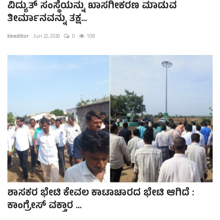
ವಿದ್ಯುತ್ ಸಂಸ್ಥೆಯನ್ನು ಖಾಸಗೀಕರಣ ಮಾಡುವ
ತೀರ್ಮಾನವನ್ನು ತಕ್ಷ...
kkeditor
Jun 22, 2026
0
108
ಶಾಸಕರ ಭೇಟಿ ಕೇವಲ ಕಾಟಾಚಾರದ ಭೇಟಿ ಆಗಿದೆ :
ಕಾಂಗ್ರೇಸ್ ವಕ್ತಾರ ...