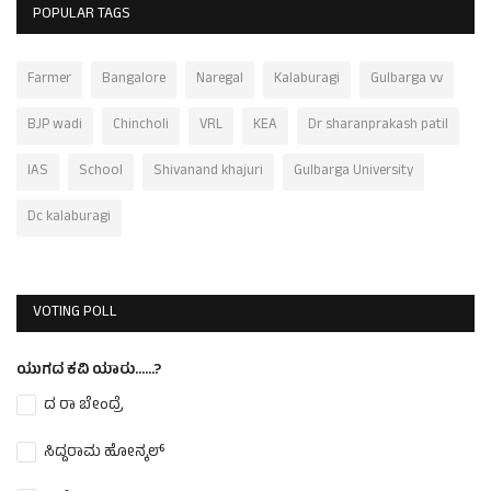
POPULAR TAGS
Farmer
Bangalore
Naregal
Kalaburagi
Gulbarga vv
BJP wadi
Chincholi
VRL
KEA
Dr sharanprakash patil
IAS
School
Shivanand khajuri
Gulbarga University
Dc kalaburagi
VOTING POLL
ಯುಗದ ಕವಿ ಯಾರು......?
ದ ರಾ ಬೇಂದ್ರೆ
ಸಿದ್ದರಾಮ ಹೋನ್ಕಲ್