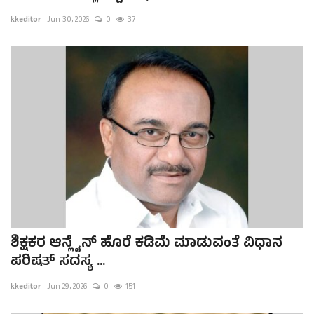
kkeditor
Jun 30, 2026
0
37
ಶಿಕ್ಷಕರ ಆನ್ಲೈನ್ ಹೊರೆ ಕಡಿಮೆ ಮಾಡುವಂತೆ ವಿಧಾನ
ಪರಿಷತ್ ಸದಸ್ಯ ...
kkeditor
Jun 29, 2026
0
151