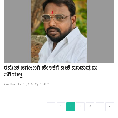
ರಮೇಶ ಜಿಗಜಿಣಗಿ ಹೇಳಿಕೆಗೆ ಟೀಕೆ ಮಾಡುವುದು
ಸರಿಯಲ್ಲ
kkeditor
Jun 20, 2026
0
21
‹
1
2
3
4
›
»