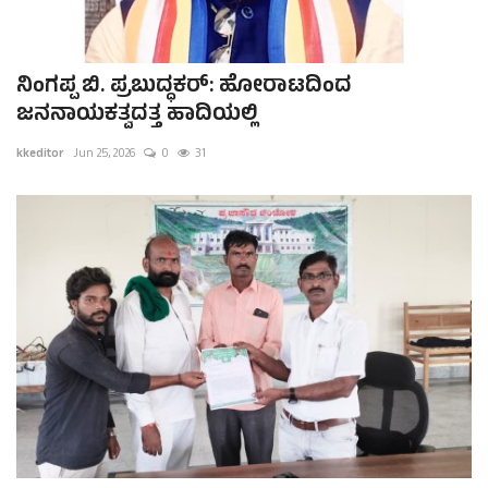
ನಿಂಗಪ್ಪ ಬಿ. ಪ್ರಬುದ್ಧಕರ್: ಹೋರಾಟದಿಂದ
ಜನನಾಯಕತ್ವದತ್ತ ಹಾದಿಯಲ್ಲಿ
kkeditor
Jun 25, 2026
0
31