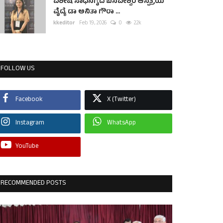
ವಿಶೇಷ ಸಾಧನೆಗೈದ ಬಸವೇಶ್ವರ ಆಸ್ಪತ್ರೆಯ
ವೈದ್ಯೆ ಡಾ ಅನಿತಾ ಗೌರಾ ...
kkeditor
Feb 19, 2026
0
2.2k
FOLLOW US
Facebook
X (Twitter)
Instagram
WhatsApp
YouTube
RECOMMENDED POSTS