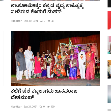
ನಾ.ಸೋಮೇಶ್ವರ ಕನ್ನಡ ವೈದ್ಯ ಸಾಹಿತ್ಯಕ್ಕೆ
ನೀಡಿರುವ ಕೊಡುಗೆ ಮಹತ್...
kkeditor
Sep 30, 2024
0
48
ಕಲೆಗೆ ಬೆಲೆ ಕಟ್ಟಲಾಗದು :ಬಸವರಾಜ
ದೇಶಮುಖ್
kkeditor
Sep 28, 2024
0
199