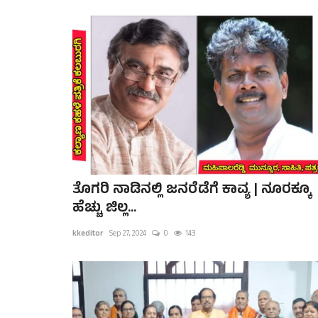
ತೊಗರಿ ನಾಡಿನಲ್ಲಿ ಜನರೆಡೆಗೆ ಕಾವ್ಯ | ನೂರಕ್ಕೂ
ಹೆಚ್ಚು ಜಿಲ್ಲ...
kkeditor
Sep 27, 2024
0
143