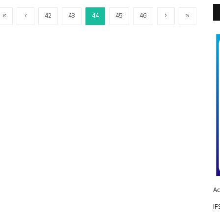
«
‹
42
43
44
45
46
›
»
Ac
IF