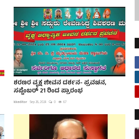
ಶರಣರ ವೃಕ್ಷ ಜೀವನ ದರ್ಶನ- ಪ್ರವಚನ,
ಸಪ್ಟೆಂಬರ್ 21 ರಿಂದ ಪ್ರಾರಂಭ
kkeditor
Sep 26, 2024
0
67