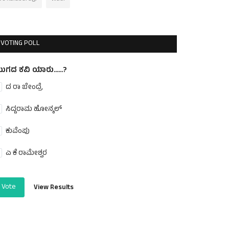
VOTING POLL
ುಗದ ಕವಿ ಯಾರು......?
ದ ರಾ ಬೇಂದ್ರೆ
ಸಿದ್ದರಾಮ ಹೋನ್ಕಲ್
ಕುವೆಂಪು
ಎ ಕೆ ರಾಮೇಶ್ವರ
Vote
View Results