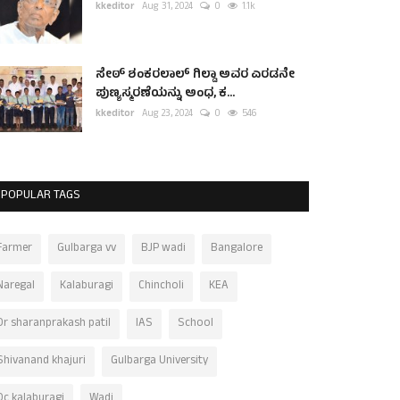
kkeditor
Aug 31, 2024
0
1.1k
ಸೇಠ್ ಶಂಕರಲಾಲ್ ಗಿಲ್ಡಾ ಅವರ ಎರಡನೇ
ಪುಣ್ಯಸ್ಮರಣೆಯನ್ನು ಅಂಧ, ಕ...
kkeditor
Aug 23, 2024
0
546
POPULAR TAGS
Farmer
Gulbarga vv
BJP wadi
Bangalore
Naregal
Kalaburagi
Chincholi
KEA
Dr sharanprakash patil
IAS
School
Shivanand khajuri
Gulbarga University
Dc kalaburagi
Wadi