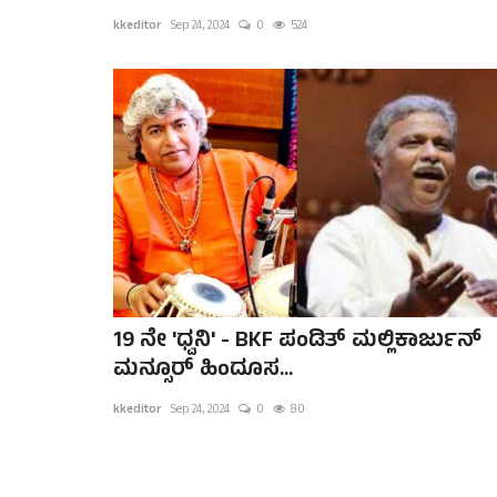
kkeditor
Sep 24, 2024
0
524
19 ನೇ 'ಧ್ವನಿ' - BKF ಪಂಡಿತ್ ಮಲ್ಲಿಕಾರ್ಜುನ್
ಮನ್ಸೂರ್ ಹಿಂದೂಸ...
kkeditor
Sep 24, 2024
0
80