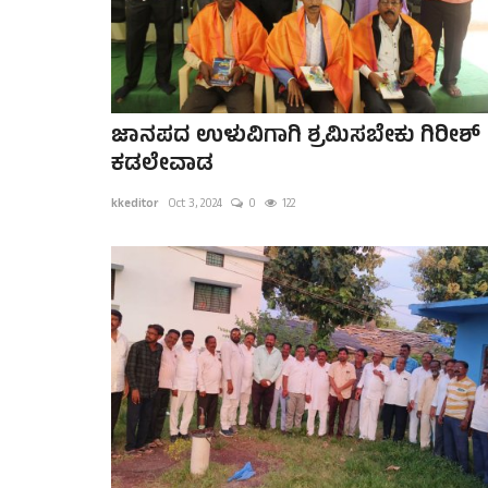
ಜಾನಪದ ಉಳುವಿಗಾಗಿ ಶ್ರಮಿಸಬೇಕು ಗಿರೀಶ್
ಕಡಲೇವಾಡ
kkeditor
Oct 3, 2024
0
122