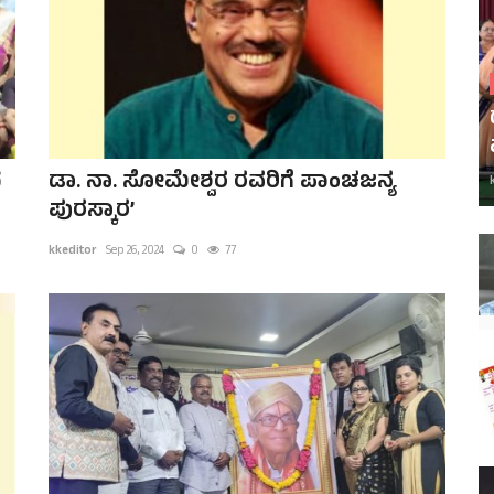
ದ
ಡಾ. ನಾ. ಸೋಮೇಶ್ವರ ರವರಿಗೆ ಪಾಂಚಜನ್ಯ
ಪುರಸ್ಕಾರ’
kkeditor
Sep 26, 2024
0
77