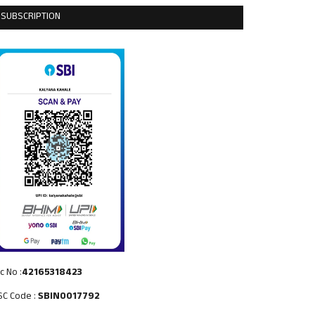
SUBSCRIPTION
c No :
42165318423
SC Code :
SBIN0017792