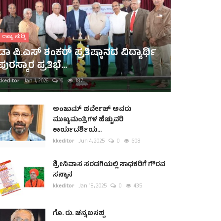
ರಾಜ್ಯ ಸುದ್ದಿ
ಡಾ ಪಿ.ಎಸ್ ಶಂಕರ್ ಪ್ರತಿಷ್ಠಾನದ ವಿದ್ಯಾರ್ಥಿ
ಪುರಸ್ಕಾರ ಪ್ರತಿಭೆ...
kkeditor
Jan 1, 2026
0
187
ಅಂಜುಮ್ ಪರ್ವೇಜ್ ಅವರು
ಮುಖ್ಯಮಂತ್ರಿಗಳ ಹೆಚ್ಚುವರಿ
ಕಾರ್ಯದರ್ಶಿಯ...
kkeditor
Jun 4, 2025
0
608
ಶ್ರೀನಿವಾಸ ಸರಡಗಿಯಲ್ಲಿ ಸಾಧಕರಿಗೆ ಗೌರವ
ಸನ್ಮಾನ
kkeditor
Jan 18, 2025
0
435
ಗೊ. ರು. ಚನ್ನಬಸಪ್ಪ