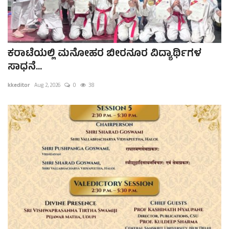
ಕರಾಟೆಯಲ್ಲಿ ಮನೋಹರ ಬೀರನೂರ ವಿದ್ಯಾರ್ಥಿಗಳ
ಸಾಧನೆ...
kkeditor
Aug 2, 2026
0
38