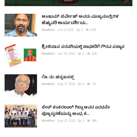
ಅಂಜುಮ್ ಪರ್ವೇಜ್ ಅವರು ಮುಖ್ಯಮಂತ್ರಿಗಳ
ಹೆಚ್ಚುವರಿ ಕಾರ್ಯದರ್ಶಿಯ...
kkeditor
Jun 4, 2025
0
608
ಶ್ರೀನಿವಾಸ ಸರಡಗಿಯಲ್ಲಿ ಸಾಧಕರಿಗೆ ಗೌರವ ಸನ್ಮಾನ
kkeditor
Jan 18, 2025
0
436
ಗೊ. ರು. ಚನ್ನಬಸಪ್ಪ
kkeditor
Aug 31, 2024
0
1.1k
ಸೇಠ್ ಶಂಕರಲಾಲ್ ಗಿಲ್ಡಾ ಅವರ ಎರಡನೇ
ಪುಣ್ಯಸ್ಮರಣೆಯನ್ನು ಅಂಧ, ಕ...
kkeditor
Aug 23, 2024
0
546