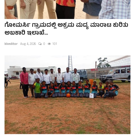
ಗೋಮರ್ಸಿ ಗ್ರಾಮದಲ್ಲಿ ಅಕ್ರಮ ಮದ್ಯ ಮಾರಾಟ ಕುರಿತು
ಅಬಕಾರಿ ಇಲಾಖೆ...
kkeditor
Aug 4, 2026
0
101