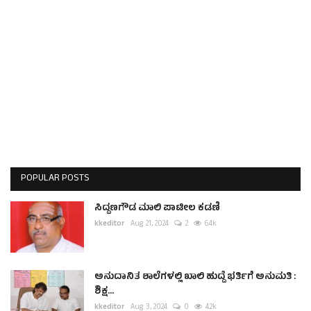
POPULAR POSTS
ಸಿದ್ದಣಗೌಡ ಮಾಲಿ ಪಾಟೀಲ ಕಡಣಿ
kkeditor
Aug 21, 2024
2
6.4k
ಅನುದಾನಿತ ಶಾಲೆಗಳಲ್ಲಿ ಖಾಲಿ ಹುದ್ದೆ ಭರ್ತಿಗೆ ಅನುಮತಿ :
ಶಿಕ್ಷ...
kkeditor
Aug 3, 2024
0
4.2k