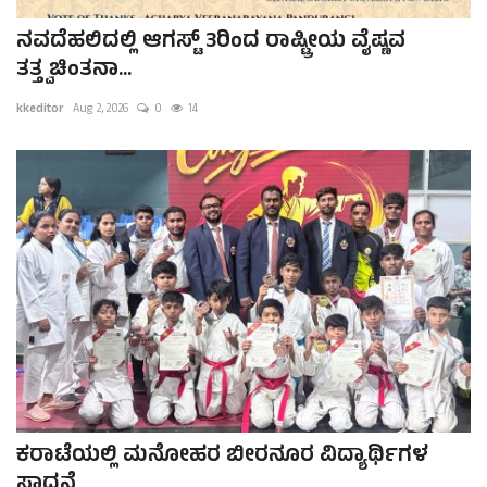
ನವದೆಹಲಿದಲ್ಲಿ ಆಗಸ್ಟ್ 3ರಿಂದ ರಾಷ್ಟ್ರೀಯ ವೈಷ್ಣವ
ತತ್ತ್ವಚಿಂತನಾ...
kkeditor
Aug 2, 2026
0
14
ಕರಾಟೆಯಲ್ಲಿ ಮನೋಹರ ಬೀರನೂರ ವಿದ್ಯಾರ್ಥಿಗಳ
ಸಾಧನೆ