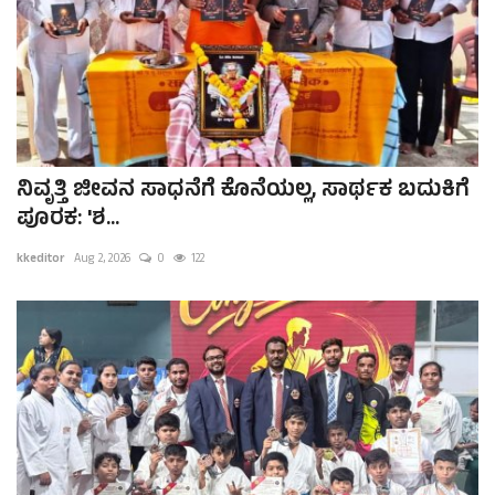
ನಿವೃತ್ತಿ ಜೀವನ ಸಾಧನೆಗೆ ಕೊನೆಯಲ್ಲ, ಸಾರ್ಥಕ ಬದುಕಿಗೆ
ಪೂರಕ: 'ಶ...
kkeditor
Aug 2, 2026
0
122