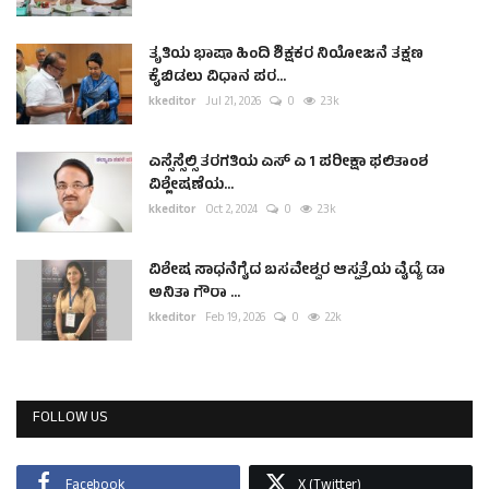
ತೃತಿಯ ಭಾಷಾ ಹಿಂದಿ ಶಿಕ್ಷಕರ ನಿಯೋಜನೆ ತಕ್ಷಣ
ಕೈಬಿಡಲು ವಿಧಾನ ಪರ...
kkeditor
Jul 21, 2026
0
2.3k
ಎಸ್ಸೆಸ್ಸೆಲ್ಸಿ ತರಗತಿಯ ಎಸ್ ಎ 1 ಪರೀಕ್ಷಾ ಫಲಿತಾಂಶ
ವಿಶ್ಲೇಷಣೆಯ...
kkeditor
Oct 2, 2024
0
2.3k
ವಿಶೇಷ ಸಾಧನೆಗೈದ ಬಸವೇಶ್ವರ ಆಸ್ಪತ್ರೆಯ ವೈದ್ಯೆ ಡಾ
ಅನಿತಾ ಗೌರಾ ...
kkeditor
Feb 19, 2026
0
2.2k
FOLLOW US
Facebook
X (Twitter)