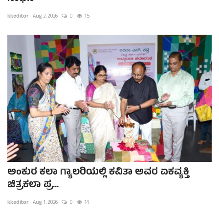
kkeditor
Aug 2, 2026
0
15
ಅಂಕುರ ಕಲಾ ಗ್ಯಾಲರಿಯಲ್ಲಿ ಕವಿತಾ ಅವರ ಏಕವ್ಯಕ್ತಿ
ಚಿತ್ರಕಲಾ ಪ್ರ...
kkeditor
Aug 1, 2026
0
14