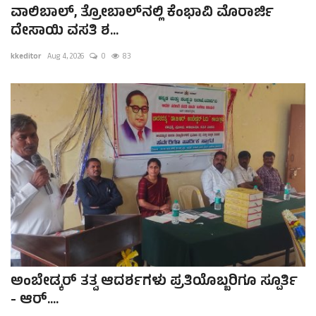
ವಾಲಿಬಾಲ್, ತ್ರೋಬಾಲ್‌ನಲ್ಲಿ ಕೆಂಭಾವಿ ಮೊರಾರ್ಜಿ
ದೇಸಾಯಿ ವಸತಿ ಶ...
kkeditor
Aug 4, 2026
0
83
ಅಂಬೇಡ್ಕರ್ ತತ್ವ ಆದರ್ಶಗಳು ಪ್ರತಿಯೊಬ್ಬರಿಗೂ ಸ್ಪೂರ್ತಿ
- ಆರ್....