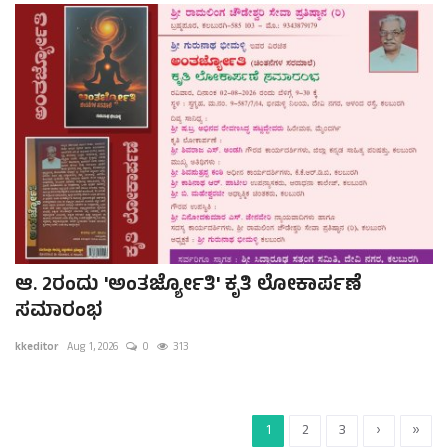
ಆ. 2ರಂದು 'ಅಂತರ್ಜ್ಯೋತಿ' ಕೃತಿ ಲೋಕಾರ್ಪಣೆ
ಸಮಾರಂಭ
kkeditor
Aug 1, 2026
0
313
1
2
3
›
»