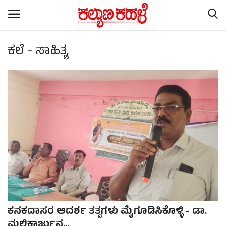
ಕಲೆ - ಸಾಹಿತ್ಯ
Home
Subscription
Contact
ರಾಷ್ಟ್ರೀಯ ಸುದ್ದಿ
ರಾಜ್ಯ ಸುದ್ದಿ
ಕಲೆ - ಸಾಹಿತ್ಯ
ಕನಕದಾಸರ ಆದರ್ಶ ತತ್ವಗಳು ಮೈಗೂಡಿಸಿಕೊಳ್ಳಿ - ಡಾ.
ಕ್ರೈಂ ಸ್ಟೋರಿ
ಮಲ್ಲಿಕಾರ್ಜುನ...