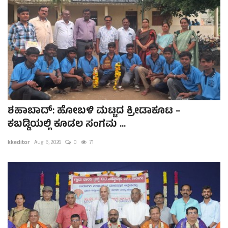
ಶಹಾಬಾದ್: ಹೋಬಳಿ ಮಟ್ಟದ ಕ್ರೀಡಾಕೂಟ –
ಕಬಡ್ಡಿಯಲ್ಲಿ ಕೂಡಲ ಸಂಗಮ ...
kkeditor
Aug 5, 2026
0
71