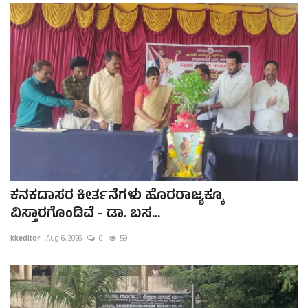
ಕವನ
Digital Subscription
ಕನಕದಾಸರ ಕೀರ್ತನೆಗಳು ಹೊರರಾಜ್ಯಕ್ಕೂ
ವಿಸ್ತಾರಗೊಂಡಿವೆ - ಡಾ. ಬಸ...
kkeditor
Aug 6, 2026
0
59