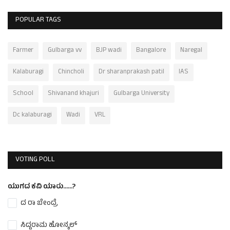
POPULAR TAGS
Farmer
Gulbarga vv
BJP wadi
Bangalore
Naregal
Kalaburagi
Chincholi
Dr sharanprakash patil
IAS
School
Shivanand khajuri
Gulbarga University
Dc kalaburagi
Wadi
VRL
VOTING POLL
ಯುಗದ ಕವಿ ಯಾರು......?
ದ ರಾ ಬೇಂದ್ರೆ
ಸಿದ್ದರಾಮ ಹೋನ್ಕಲ್