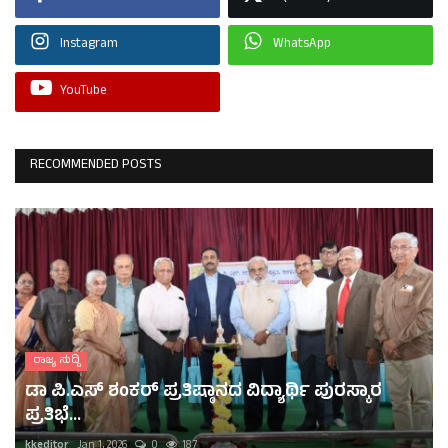
Instagram
WhatsApp
YouTube
RECOMMENDED POSTS
ರಾಜ್ಯ ಸುದ್ದಿ
ಡಾ ಪಿ.ಎಸ್ ಶಂಕರ್ ಪ್ರತಿಷ್ಠಾನದ ವಿದ್ಯಾರ್ಥಿ ಪುರಸ್ಕಾರ
ಪ್ರತಿಭೆ...
kkeditor
Jan 1, 2026
0
187