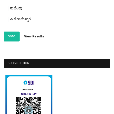
ಕುವೆಂಪು
ಎ ಕೆ ರಾಮೇಶ್ವರ
Vote
View Results
SUBSCRIPTION