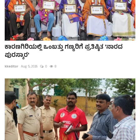
ಕಾರಣಗಿರಿಯಲ್ಲಿ ಒಂಬತ್ತು ಗಣ್ಯರಿಗೆ ಪ್ರತಿಷ್ಠಿತ 'ನಾರದ
ಪುರಸ್ಕಾರ'
kkeditor
Aug 5, 2026
0
8