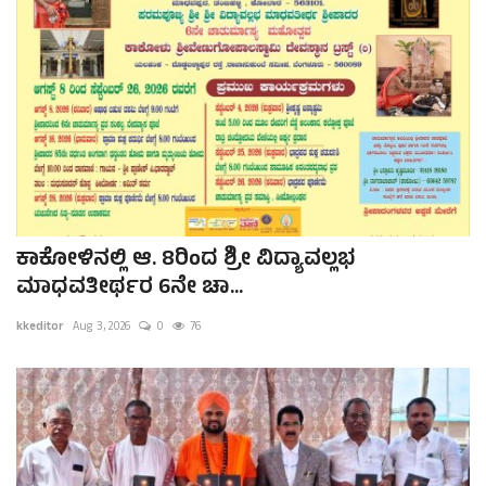
ಕಾಕೋಳಿನಲ್ಲಿ ಆ. 8ರಿಂದ ಶ್ರೀ ವಿದ್ಯಾವಲ್ಲಭ
ಮಾಧವತೀರ್ಥರ 6ನೇ ಚಾ...
kkeditor
Aug 3, 2026
0
76