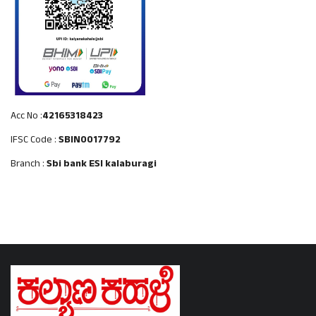
Acc No :
42165318423
IFSC Code :
SBIN0017792
Branch :
Sbi bank ESI kalaburagi