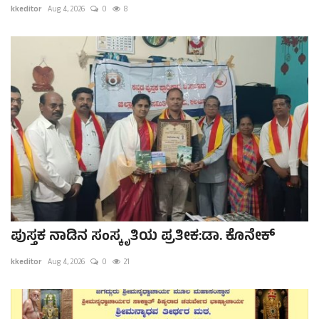
kkeditor
Aug 4, 2026
0
8
ಪುಸ್ತಕ ನಾಡಿನ ಸಂಸ್ಕೃತಿಯ ಪ್ರತೀಕ:ಡಾ. ಕೊನೇಕ್
kkeditor
Aug 4, 2026
0
21