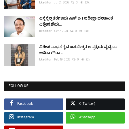
kkeditor
Jul 21, 2026
0
2.3k
ಎಸ್ಸೆಸ್ಸೆಲ್ಸಿ ತರಗತಿಯ ಎಸ್ ಎ 1 ಪರೀಕ್ಷಾ ಫಲಿತಾಂಶ
ವಿಶ್ಲೇಷಣೆಯ...
kkeditor
Oct 2, 2024
0
2.3k
ವಿಶೇಷ ಸಾಧನೆಗೈದ ಬಸವೇಶ್ವರ ಆಸ್ಪತ್ರೆಯ ವೈದ್ಯೆ ಡಾ
ಅನಿತಾ ಗೌರಾ ...
kkeditor
Feb 19, 2026
0
2.2k
FOLLOW US
Facebook
X (Twitter)
Instagram
WhatsApp