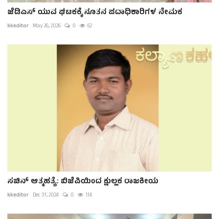
ಜೆಡಿಎಸ್ ಯುವ ಘಟಕಕ್ಕೆ ನೂತನ ಪದಾಧಿಕಾರಿಗಳ ನೇಮಕ
kkeditor
May 26, 2026
0
62
ಸಚಿನ್‌ ಆತ್ಮಹತ್ಯೆ: ಬಿಜೆಪಿಯಿಂದ ಕ್ಷುಲ್ಲಕ ರಾಜಕೀಯ
kkeditor
Dec 31, 2024
0
114