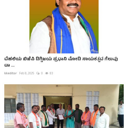
ದೆಹಲಿಯ ಬಿಜೆಪಿ ದಿಗ್ವಿಜಯ ಪ್ರಧಾನಿ ಮೋದಿ ನಾಯಕತ್ವದ ಗೆಲುವು
ಡಾ ...
kkeditor
Feb 8, 2025
0
83