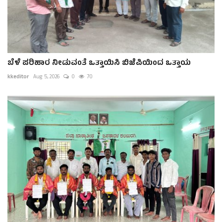
ಬೆಳೆ ಪರಿಹಾರ ನೀಡುವಂತೆ ಒತ್ತಾಯಿಸಿ ಬಿಜೆಪಿಯಿಂದ ಒತ್ತಾಯ
kkeditor
Aug 5, 2026
0
70