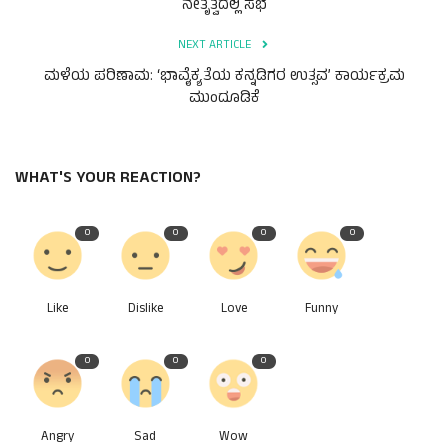
ನೇತೃತ್ವದಲ್ಲಿ ಸಭೆ
NEXT ARTICLE
ಮಳೆಯ ಪರಿಣಾಮ: ‘ಭಾವೈಕ್ಯತೆಯ ಕನ್ನಡಿಗರ ಉತ್ಸವ’ ಕಾರ್ಯಕ್ರಮ
ಮುಂದೂಡಿಕೆ
WHAT'S YOUR REACTION?
0
0
0
0
Like
Dislike
Love
Funny
0
0
0
Angry
Sad
Wow