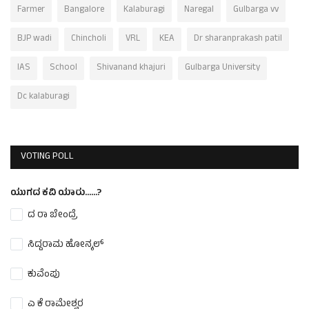
Farmer
Bangalore
Kalaburagi
Naregal
Gulbarga vv
BJP wadi
Chincholi
VRL
KEA
Dr sharanprakash patil
IAS
School
Shivanand khajuri
Gulbarga University
Dc kalaburagi
VOTING POLL
ಯುಗದ ಕವಿ ಯಾರು......?
ದ ರಾ ಬೇಂದ್ರೆ
ಸಿದ್ದರಾಮ ಹೋನ್ಕಲ್
ಕುವೆಂಪು
ಎ ಕೆ ರಾಮೇಶ್ವರ