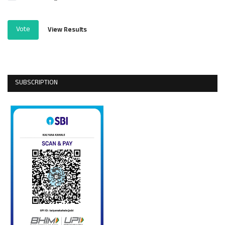
Vote
View Results
SUBSCRIPTION