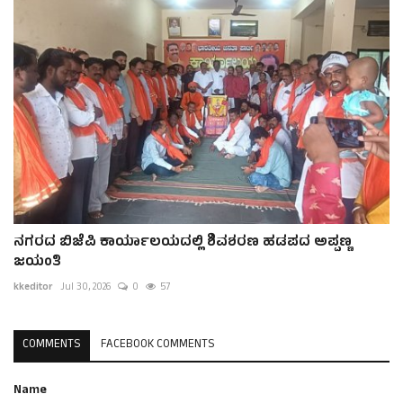
ನಗರದ ಬಿಜೆಪಿ ಕಾರ್ಯಾಲಯದಲ್ಲಿ ಶಿವಶರಣ ಹಡಪದ ಅಪ್ಪಣ್ಣ
ಜಯಂತಿ
kkeditor
Jul 30, 2026
0
57
COMMENTS
FACEBOOK COMMENTS
Name