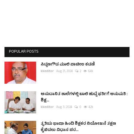
POPULAR POSTS
ಸಿದ್ದಣಗೌಡ ಮಾಲಿ ಪಾಟೀಲ ಕಡಣಿ
kkeditor
Aug 21, 2024
2
6.4k
ಅನುದಾನಿತ ಶಾಲೆಗಳಲ್ಲಿ ಖಾಲಿ ಹುದ್ದೆ ಭರ್ತಿಗೆ ಅನುಮತಿ :
ಶಿಕ್ಷ...
kkeditor
Aug 3, 2024
0
4.2k
ತೃತಿಯ ಭಾಷಾ ಹಿಂದಿ ಶಿಕ್ಷಕರ ನಿಯೋಜನೆ ತಕ್ಷಣ
ಕೈಬಿಡಲು ವಿಧಾನ ಪರ...