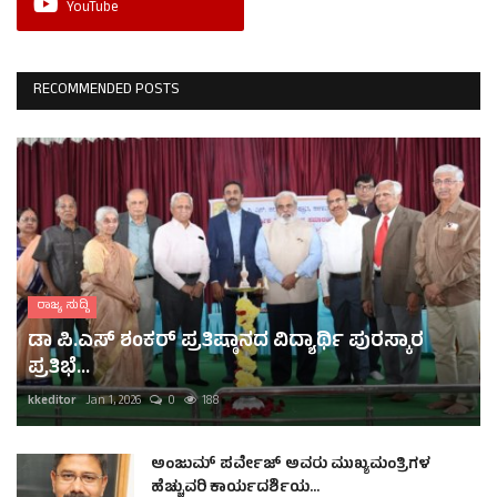
YouTube
RECOMMENDED POSTS
ರಾಜ್ಯ ಸುದ್ದಿ
ಡಾ ಪಿ.ಎಸ್ ಶಂಕರ್ ಪ್ರತಿಷ್ಠಾನದ ವಿದ್ಯಾರ್ಥಿ ಪುರಸ್ಕಾರ
ಪ್ರತಿಭೆ...
kkeditor
Jan 1, 2026
0
188
ಅಂಜುಮ್ ಪರ್ವೇಜ್ ಅವರು ಮುಖ್ಯಮಂತ್ರಿಗಳ
ಹೆಚ್ಚುವರಿ ಕಾರ್ಯದರ್ಶಿಯ...