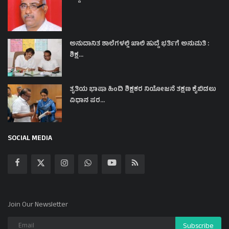
ಅನುದಾನಿತ ಶಾಲೆಗಳಲ್ಲಿ ಖಾಲಿ ಹುದ್ದೆ ಭರ್ತಿಗೆ ಅನುಮತಿ :
ಶಿಕ್ಷ...
ತೃತಿಯ ಭಾಷಾ ಹಿಂದಿ ಶಿಕ್ಷಕರ ನಿಯೋಜನೆ ತಕ್ಷಣ ಕೈಬಿಡಲು
ವಿಧಾನ ಪರ...
SOCIAL MEDIA
Join Our Newsletter
Subscribe