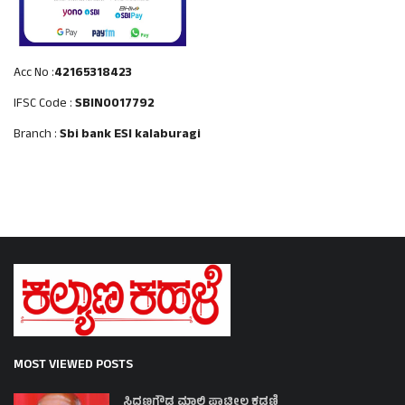
Acc No :
42165318423
IFSC Code :
SBIN0017792
Branch :
Sbi bank ESI kalaburagi
MOST VIEWED POSTS
ಸಿದ್ದಣಗೌಡ ಮಾಲಿ ಪಾಟೀಲ ಕಡಣಿ