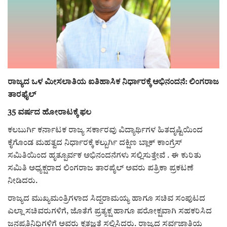
ರಾಜಕೀಯ
ಸುದ್ದಿ
e-paper (ಇ–ಪೇಪರ್‌)
ರಾಜ್ಯದ ಒಳ ಮೀಸಲಾತಿಯ ಐತಿಹಾಸಿಕ ನಿರ್ಧಾರಕ್ಕೆ ಅಭಿನಂದನೆ: ಲಿಂಗರಾಜ
ತಾರಫೈಲ್
ಪುಸ್ತಕ ಪರಿಚಯ
35 ವರ್ಷದ ಹೋರಾಟಕ್ಕೆ ಫಲ
ಅಂಕಣ
ಕಲಬುರ್ಗಿ ಕರ್ನಾಟಕ ರಾಜ್ಯ ಸರ್ಕಾರವು ವಿದ್ಯಾರ್ಥಿಗಳ ಹಿತದೃಷ್ಟಿಯಿಂದ
ಕೈಗೊಂಡ ಮಹತ್ವದ ನಿರ್ಧಾರಕ್ಕೆ ಕಲ್ಬುರ್ಗಿ ದಕ್ಷಿಣ ಬ್ಲಾಕ್ ಕಾಂಗ್ರೆಸ್
ಸಾಧಕರ ಪರಿಚಯ
ಸಮಿತಿಯಿಂದ ಹೃತ್ಪೂರ್ವಕ ಅಭಿನಂದನೆಗಳು ಸಲ್ಲಿಸುತ್ತೇವೆ . ಈ ಕುರಿತು
ಸಮಿತಿ ಅಧ್ಯಕ್ಷರಾದ ಲಿಂಗರಾಜ ತಾರಪೈಲ್ ಅವರು ಪತ್ರಿಕಾ ಪ್ರಕಟಣೆ
ಪತ್ರಕರ್ತರ ಪರಿಚಯ
ನೀಡಿದರು.
ರಾಜ್ಯದ ಮುಖ್ಯಮಂತ್ರಿಗಳಾದ ಸಿದ್ದರಾಮಯ್ಯ ಹಾಗೂ ಸಚಿವ ಸಂಪುಟದ
ಸಂಪಾದಕೀಯ
ಎಲ್ಲಾ ಸಚಿವರುಗಳಿಗೆ, ಜೊತೆಗೆ ಪ್ರತ್ಯಕ್ಷ ಹಾಗೂ ಪರೋಕ್ಷವಾಗಿ ಸಹಕರಿಸಿದ
ಜನಪ್ರತಿನಿಧಿಗಳಿಗೆ ಅವರು ಕೃತಜ್ಞತೆ ಸಲ್ಲಿಸಿದರು. ರಾಜ್ಯದ ಸರ್ವಜಾತಿಯ