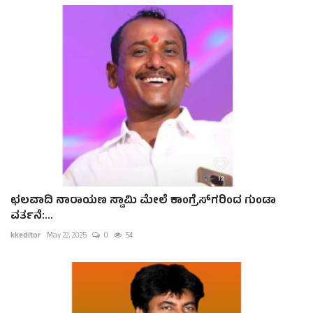
ಛಲವಾದಿ ನಾರಾಯಣ ಸ್ವಾಮಿ ಮೇಲೆ ಕಾಂಗ್ರೆಸ್‌ಗರಿಂದ ಗುಂಡಾ
ವರ್ತನೆ:...
kkeditor
May 22, 2025
0
54