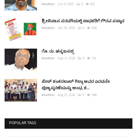
kkeditor
Jun 4, 2025
0
612
ಶ್ರೀನಿವಾಸ ಸರಡಗಿಯಲ್ಲಿ ಸಾಧಕರಿಗೆ ಗೌರವ ಸನ್ಮಾನ
kkeditor
Jan 18, 2025
0
438
ಗೊ. ರು. ಚನ್ನಬಸಪ್ಪ
kkeditor
Aug 31, 2024
0
1.1k
ಸೇಠ್ ಶಂಕರಲಾಲ್ ಗಿಲ್ಡಾ ಅವರ ಎರಡನೇ
ಪುಣ್ಯಸ್ಮರಣೆಯನ್ನು ಅಂಧ, ಕ...
kkeditor
Aug 23, 2024
0
548
POPULAR TAGS