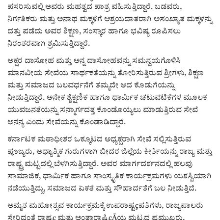
ಕವನ
ಪಸರಿಸುವಲ್ಲಿ ಅವರು ಮಹತ್ವದ ಪಾತ್ರ ವಹಿಸುತ್ತಿದ್ದಾರೆ. ಬಡವರು,
ನಿರ್ಗತಿಕರು ಮತ್ತು ಅನಾಥ ಮಕ್ಕಳಿಗೆ ಆಶ್ರಯದಾತರಾಗಿ ಅಸಂಖ್ಯಾತ ಮಕ್ಕಳನ್ನು
Digital Subscription
ದತ್ತು ಪಡೆದು ಅವರ ಶಿಕ್ಷಣ, ಸಂಸ್ಕಾರ ಹಾಗೂ ಭವಿಷ್ಯ ರೂಪಿಸಲು
ನಿರಂತರವಾಗಿ ಶ್ರಮಿಸುತ್ತಿದ್ದಾರೆ.
ಅಕ್ಷರ ದಾಸೋಹ ಮತ್ತು ಅನ್ನ ದಾಸೋಹವನ್ನು ಸಮನ್ವಯಗೊಳಿಸಿ
ಮಾನವೀಯ ಸೇವೆಯ ಸಾರ್ಥಕತೆಯನ್ನು ತೋರಿಸುತ್ತಿರುವ ಶ್ರೀಗಳು, ಶಿಕ್ಷಣ
ಮತ್ತು ಸಮಾಜದ ಬಲವರ್ಧನೆಗೆ ತಮ್ಮದೇ ಆದ ಕೊಡುಗೆಯನ್ನು
ನೀಡುತ್ತಿದ್ದಾರೆ. ಅನೇಕ ಶೈಕ್ಷಣಿಕ ಹಾಗೂ ಧಾರ್ಮಿಕ ಚಟುವಟಿಕೆಗಳ ಮೂಲಕ
ಯುವಜನತೆಯನ್ನು ಸನ್ಮಾರ್ಗದತ್ತ ಕೊಂಡೊಯ್ಯಲು ಮಾಡುತ್ತಿರುವ ಸೇವೆ
ಅನನ್ಯ ಎಂದು ಸೇವೆಯನ್ನು ಕೊಂಡಾಡಿದ್ದಾರೆ.
ಕರ್ನಾಟಕ ಮಠಾಧೀಶರ ಒಕ್ಕೂಟದ ಅಧ್ಯಕ್ಷರಾಗಿ ಸೇವೆ ಸಲ್ಲಿಸುತ್ತಿರುವ
ಪೂಜ್ಯರು, ಅಧ್ಯಾತ್ಮಿಕ ಗುರುಗಳಾಗಿ ಬೀದರ ಜಿಲ್ಲೆಯ ಕೀರ್ತಿಯನ್ನು ರಾಜ್ಯ ಮತ್ತು
ರಾಷ್ಟ್ರ ಮಟ್ಟದಲ್ಲಿ ಬೆಳಗಿಸುತ್ತಿದ್ದಾರೆ. ಅವರ ಮಾರ್ಗದರ್ಶನದಲ್ಲಿ ಹಲವು
ಸಾಮಾಜಿಕ, ಧಾರ್ಮಿಕ ಹಾಗೂ ಸಾಂಸ್ಕೃತಿಕ ಕಾರ್ಯಕ್ರಮಗಳು ಯಶಸ್ವಿಯಾಗಿ
ನಡೆಯುತ್ತಿದ್ದು, ಸಮಾಜದ ಏಕತೆ ಮತ್ತು ಸೌಹಾರ್ದತೆಗೆ ಬಲ ನೀಡುತ್ತಿದೆ.
ಅಮೃತ ಮಹೋತ್ಸವ ಕಾರ್ಯಕ್ರಮಕ್ಕೆ ಉಪರಾಷ್ಟçಪತಿಗಳು, ರಾಜ್ಯಪಾಲರು
ಸೇರಿದಂತೆ ರಾಷ್ಟç ಮತ್ತು ಅಂತಾರಾಷ್ಟಿçÃಯ ಮಟ್ಟದ ಪ್ರಮುಖರು,