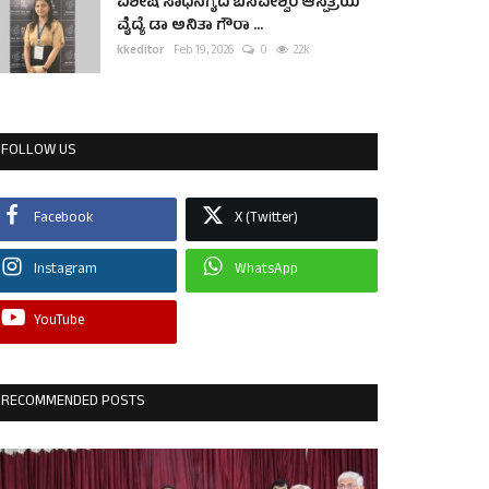
ವಿಶೇಷ ಸಾಧನೆಗೈದ ಬಸವೇಶ್ವರ ಆಸ್ಪತ್ರೆಯ
ವೈದ್ಯೆ ಡಾ ಅನಿತಾ ಗೌರಾ ...
kkeditor
Feb 19, 2026
0
2.2k
FOLLOW US
Facebook
X (Twitter)
Instagram
WhatsApp
YouTube
RECOMMENDED POSTS