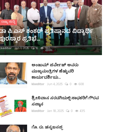
ರಾಜ್ಯ ಸುದ್ದಿ
ಡಾ ಪಿ.ಎಸ್ ಶಂಕರ್ ಪ್ರತಿಷ್ಠಾನದ ವಿದ್ಯಾರ್ಥಿ
ಪುರಸ್ಕಾರ ಪ್ರತಿಭೆ...
kkeditor
Jan 1, 2026
0
187
ಅಂಜುಮ್ ಪರ್ವೇಜ್ ಅವರು
ಮುಖ್ಯಮಂತ್ರಿಗಳ ಹೆಚ್ಚುವರಿ
ಕಾರ್ಯದರ್ಶಿಯ...
kkeditor
Jun 4, 2025
0
608
ಶ್ರೀನಿವಾಸ ಸರಡಗಿಯಲ್ಲಿ ಸಾಧಕರಿಗೆ ಗೌರವ
ಸನ್ಮಾನ
kkeditor
Jan 18, 2025
0
435
ಗೊ. ರು. ಚನ್ನಬಸಪ್ಪ