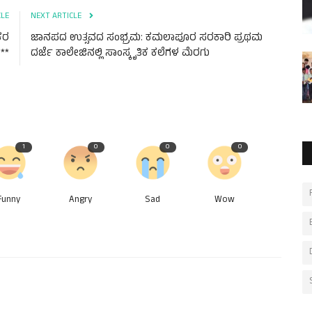
CLE
NEXT ARTICLE
ಕರ
ಜಾನಪದ ಉತ್ಸವದ ಸಂಭ್ರಮ: ಕಮಲಾಪೂರ ಸರಕಾರಿ ಪ್ರಥಮ
**
ದರ್ಜೆ ಕಾಲೇಜಿನಲ್ಲಿ ಸಾಂಸ್ಕೃತಿಕ ಕಲೆಗಳ ಮೆರಗು
1
0
0
0
Funny
Angry
Sad
Wow