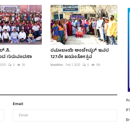
್.ಸಿ.
ರಮಾಬಾಯಿ ಅಂಬೇಡ್ಕರ್ ಇವರ
ಗಳಿಂದ ಗುರುವಂದನಾ
127ನೇ ಜಯಂತೋತ್ಸವ
 2025
0
36
kkeditor
Feb 7, 2025
0
149
Ac
Email
IF
Br