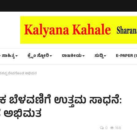
- ಸಾಹಿತ್ಯ
ಕ್ರೈಂ ಸ್ಟೋರಿ
ರಾಜಕೀಯ
ಸುದ್ದಿ
E-PAPER (
 ನರಸಪ್ಪ ದೇವಗೊಂಡ ಅಭಿಮತ
ಿಕ ಬೆಳವಣಿಗೆ ಉತ್ತಮ ಸಾಧನೆ:
ಡ ಅಭಿಮತ
0
168