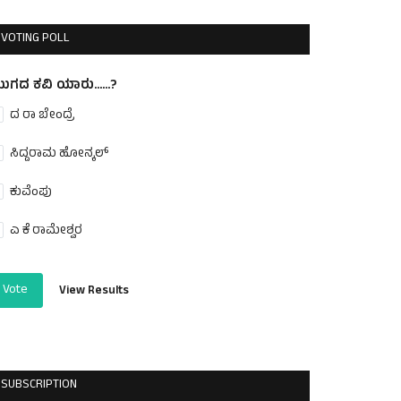
VOTING POLL
ುಗದ ಕವಿ ಯಾರು......?
ದ ರಾ ಬೇಂದ್ರೆ
ಸಿದ್ದರಾಮ ಹೋನ್ಕಲ್
ಕುವೆಂಪು
ಎ ಕೆ ರಾಮೇಶ್ವರ
Vote
View Results
SUBSCRIPTION