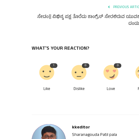
PREVIOUS ARTI
ಸೇಡಂ|| ವಿಭಿನ್ನ ಪಕ್ಷ ತೊರೆದು ಕಾಂಗ್ರೆಸ್ ಸೇರಲಿರುವ ಯುವ
ದಂಡು
WHAT'S YOUR REACTION?
1
0
0
Like
Dislike
Love
kkeditor
Sharanagouda Patil pala