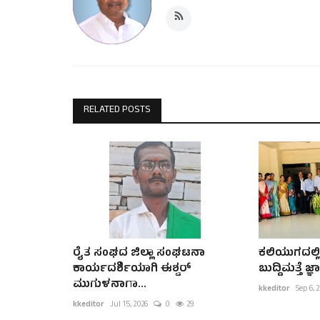
RELATED POSTS
ರೈತ ಸಂಘದ ಜಿಲ್ಲಾ ಸಂಘಟನಾ
ಕಲಿಯುಗದಲ್ಲಿ
ಕಾರ್ಯದರ್ಶಿಯಾಗಿ ಈಶ್ವ‌ರ್
ಬುದ್ದಿಮತ್ತೆ ಜ್
ಮುಗುಳನಾಗಾ...
kkeditor
Sep 6, 
kkeditor
Jul 15, 2026
0
29