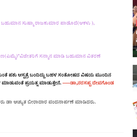
ೇ ಬಹುಮಾನ ಸುಷ್ಮಾ ರಾಜಕುಮಾರ ಪಾಡೊದೆ(ಆಕಳು ),
(ಎಮ್ಮೆ)"ವಿಜೇತರಿಗೆ ಸನ್ಮಾನ ಮಾಡಿ ಬಹುಮಾನ ವಿತರಣೆ
ಯಂತೆ ಪಶು ಆಸ್ಪತ್ರೆ ಬಂದಿದ್ದು ಬಹಳ ಸಂತೋಷದ ವಿಷಯ ಮುಂದಿನ
್ತಿ ಮಾಡುವಂತೆ ಪ್ರಯತ್ನ ಮಾಡುತ್ತೇನೆ.
-----ಡಾ,ನರಸಪ್ಪ ದೇವಗೊಂಡ
ಿಸಿದರು ಡಾ ಅಚ್ಯುತ ಬೀರಾದಾರ ವಂದನಾರ್ಪಣೆ ಮಾಡಿದರು.