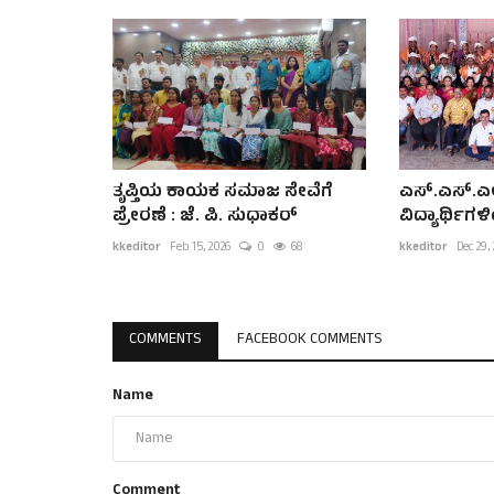
ತೃಪ್ತಿಯ ಕಾಯಕ ಸಮಾಜ ಸೇವೆಗೆ
ಎಸ್.ಎಸ್.ಎಲ
ಪ್ರೇರಣೆ : ಜೆ. ಪಿ. ಸುಧಾಕರ್
ವಿದ್ಯಾರ್ಥಿ
kkeditor
Feb 15, 2026
0
68
kkeditor
Dec 29,
COMMENTS
FACEBOOK COMMENTS
Name
Comment