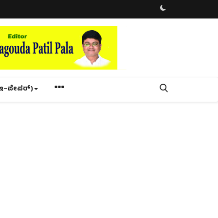
ಇ–ಪೇಪರ್‌)