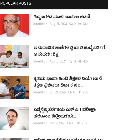
POPULAR POSTS
ಸಿದ್ದಣಗೌಡ ಮಾಲಿ ಪಾಟೀಲ ಕಡಣಿ
kkeditor
Aug 21, 2024
2
6.4k
ಅನುದಾನಿತ ಶಾಲೆಗಳಲ್ಲಿ ಖಾಲಿ ಹುದ್ದೆ ಭರ್ತಿಗೆ
ಅನುಮತಿ : ಶಿಕ್ಷ...
kkeditor
Aug 3, 2024
0
4.2k
ತೃತಿಯ ಭಾಷಾ ಹಿಂದಿ ಶಿಕ್ಷಕರ ನಿಯೋಜನೆ
ತಕ್ಷಣ ಕೈಬಿಡಲು ವಿಧಾನ ಪರ...
kkeditor
Jul 21, 2026
0
2.3k
ಎಸ್ಸೆಸ್ಸೆಲ್ಸಿ ತರಗತಿಯ ಎಸ್ ಎ 1 ಪರೀಕ್ಷಾ
ಫಲಿತಾಂಶ ವಿಶ್ಲೇಷಣೆಯ...
kkeditor
Oct 2, 2024
0
2.3k