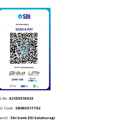
c No :
42165318423
SC Code :
SBIN0017792
anch :
Sbi bank ESI kalaburagi