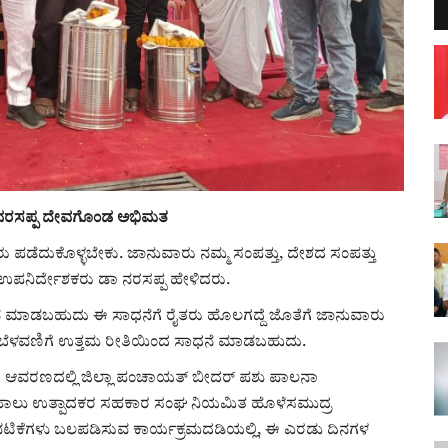
ಾ! ನರಸಪ್ಪ ದೇವಗೊಂಡ ಅಭಿಮತ
ಡೆದುಕೊಳ್ಳಬೇಕು. ಜಾನುವಾರು ನಮ್ಮ ಸಂಪತ್ತು, ದೇಶದ ಸಂಪತ್ತು
 ಉಪನಿರ್ದೇಶಕರು ಡಾ ನರಸಪ್ಪ ಹೇಳಿದರು.
ಾಧನೆ ಮಾಡಬಹುದು ಈ ಸಾಧನೆಗೆ ರೈತರು ಹೊಲಗದ್ದೆ ಜೊತೆಗೆ ಜಾನುವಾರು
ಬೆಳವಣಿಗೆ ಉತ್ತಮ ರೀತಿಯಿಂದ ಸಾಧನೆ ಮಾಡಬಹುದು.
 ಆವರಣದಲ್ಲಿ ಜಿಲ್ಲಾ ಪಂಚಾಯತ್ ಬೀದರ್ ಪಶು ಪಾಲನಾ
 ಹಾಲು ಉತ್ಪಾದಕರ ಸಹಕಾರ ಸಂಘ ನಿಯಮಿತ ಹೊಳೆಸಮುದ್ರ
ಟುವಟಿಕೆಗಳು ಬಲಪಡಿಸುವ ಕಾರ್ಯಕ್ರಮದಡಿಯಲ್ಲಿ, ಈ ಎರಡು ದಿನಗಳ