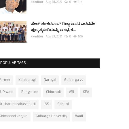
kkeditor
Aug 31, 2024
0
1.1k
ಸೇಠ್ ಶಂಕರಲಾಲ್ ಗಿಲ್ಡಾ ಅವರ ಎರಡನೇ
ಪುಣ್ಯಸ್ಮರಣೆಯನ್ನು ಅಂಧ, ಕ...
kkeditor
Aug 23, 2024
0
546
POPULAR TAGS
Farmer
Kalaburagi
Naregal
Gulbarga vv
BJP wadi
Bangalore
Chincholi
VRL
KEA
Dr sharanprakash patil
IAS
School
Shivanand khajuri
Gulbarga University
Wadi