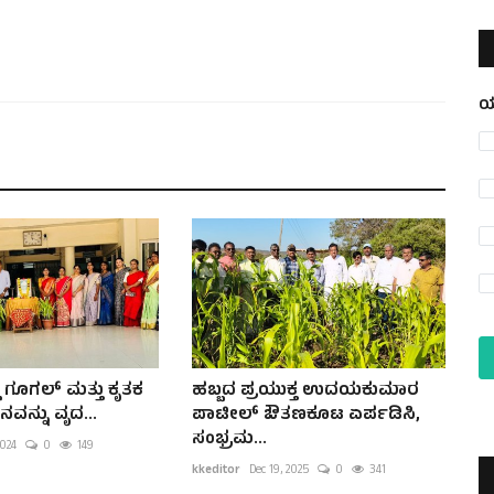
ಯ
 ಗೂಗಲ್ ಮತ್ತು ಕೃತಕ
ಹಬ್ಬದ ಪ್ರಯುಕ್ತ ಉದಯಕುಮಾರ
ಞಾನವನ್ನು ವೃದ...
ಪಾಟೀಲ್ ಔತಣಕೂಟ ಏರ್ಪಡಿಸಿ,
ಸಂಭ್ರಮ...
2024
0
149
kkeditor
Dec 19, 2025
0
341