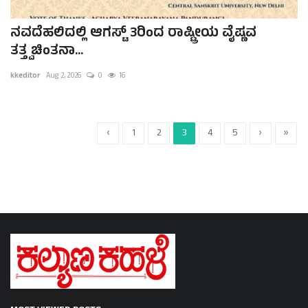
ನವದೆಹಲಿದಲ್ಲಿ ಆಗಸ್ಟ್ 3ರಿಂದ ರಾಷ್ಟ್ರೀಯ ವೈಷ್ಣವ
ತತ್ತ್ವಚಿಂತನಾ...
kkeditor
Aug 2, 2026
0
16
‹
1
2
3
4
5
›
»