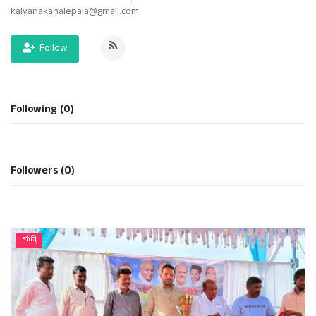
kalyanakahalepala@gmail.com
ರಾಜಕೀಯ
Follow
ಸುದ್ದಿ
e-paper (ಇ–ಪೇಪರ್‌)
Following (0)
ಪುಸ್ತಕ ಪರಿಚಯ
Followers (0)
ಅಂಕಣ
ಸಾಧಕರ ಪರಿಚಯ
ಸುದ್ದಿ
ಪತ್ರಕರ್ತರ ಪರಿಚಯ
ಸಂಪಾದಕೀಯ