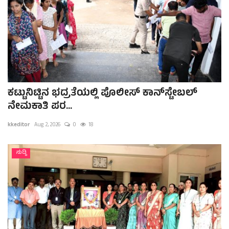
ಕಟ್ಟುನಿಟ್ಟಿನ ಭದ್ರತೆಯಲ್ಲಿ ಪೊಲೀಸ್ ಕಾನ್‌ಸ್ಟೇಬಲ್
ನೇಮಕಾತಿ ಪರ...
kkeditor
Aug 2, 2026
0
18
ಸುದ್ದಿ