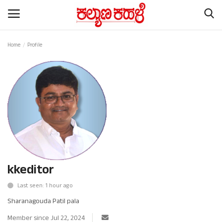
Home
Profile
Home
Subscription
Contact
ರಾಷ್ಟ್ರೀಯ ಸುದ್ದಿ
kkeditor
ರಾಜ್ಯ ಸುದ್ದಿ
Last seen: 1 hour ago
ಕಲೆ - ಸಾಹಿತ್ಯ
Sharanagouda Patil pala
ಕ್ರೈಂ ಸ್ಟೋರಿ
Member since Jul 22, 2024