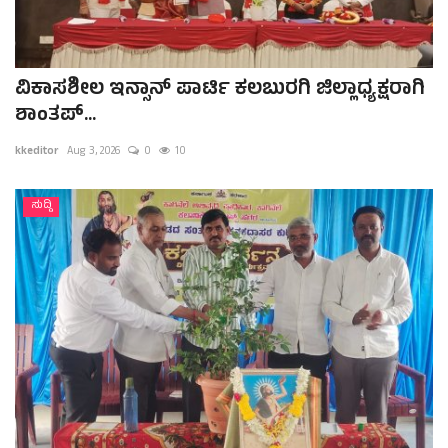
ವಿಕಾಸಶೀಲ ಇನ್ಸಾನ್ ಪಾರ್ಟಿ ಕಲಬುರಗಿ ಜಿಲ್ಲಾಧ್ಯಕ್ಷರಾಗಿ
ಶಾಂತಪ್...
kkeditor
Aug 3, 2026
0
10
ಸುದ್ದಿ