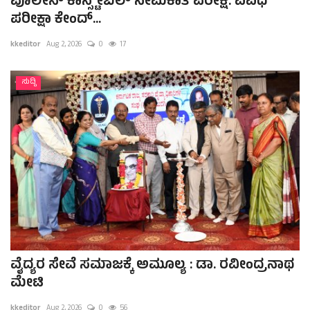
ಪೊಲೀಸ್ ಕಾನ್ಸ್ಟೇಬಲ್ ನೇಮಕಾತಿ ಪರೀಕ್ಷೆ: ವಿವಿಧ
ಪರೀಕ್ಷಾ ಕೇಂದ್...
kkeditor
Aug 2, 2026
0
17
ಸುದ್ದಿ
ವೈದ್ಯರ ಸೇವೆ ಸಮಾಜಕ್ಕೆ ಅಮೂಲ್ಯ : ಡಾ. ರವೀಂದ್ರನಾಥ
ಮೇಟಿ
kkeditor
Aug 2, 2026
0
56