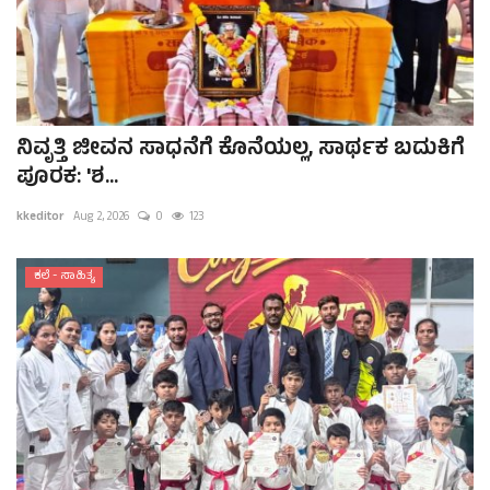
ನಿವೃತ್ತಿ ಜೀವನ ಸಾಧನೆಗೆ ಕೊನೆಯಲ್ಲ, ಸಾರ್ಥಕ ಬದುಕಿಗೆ
ಪೂರಕ: 'ಶ...
kkeditor
Aug 2, 2026
0
123
ಕಲೆ - ಸಾಹಿತ್ಯ