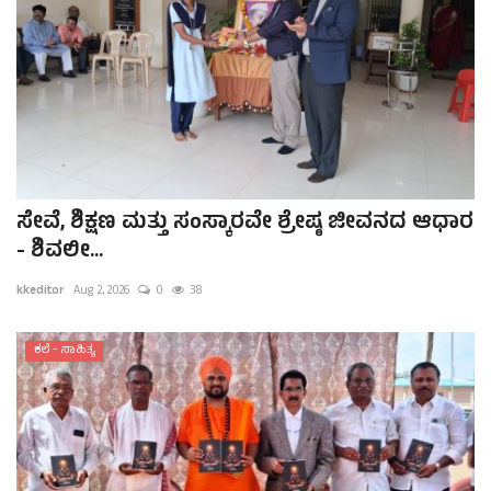
ಸೇವೆ, ಶಿಕ್ಷಣ ಮತ್ತು ಸಂಸ್ಕಾರವೇ ಶ್ರೇಷ್ಠ ಜೀವನದ ಆಧಾರ
- ಶಿವಲೀ...
kkeditor
Aug 2, 2026
0
38
ಕಲೆ - ಸಾಹಿತ್ಯ