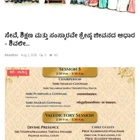
ಸೇವೆ, ಶಿಕ್ಷಣ ಮತ್ತು ಸಂಸ್ಕಾರವೇ ಶ್ರೇಷ್ಠ ಜೀವನದ ಆಧಾರ
- ಶಿವಲೀ...
kkeditor
Aug 2, 2026
0
40
ಕಲೆ - ಸಾಹಿತ್ಯ