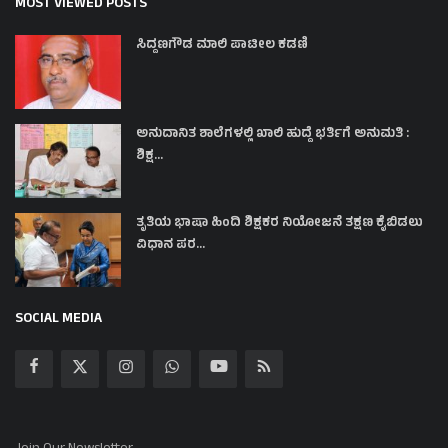
MOST VIEWED POSTS
ಸಿದ್ದಣಗೌಡ ಮಾಲಿ ಪಾಟೀಲ ಕಡಣಿ
ಅನುದಾನಿತ ಶಾಲೆಗಳಲ್ಲಿ ಖಾಲಿ ಹುದ್ದೆ ಭರ್ತಿಗೆ ಅನುಮತಿ :
ಶಿಕ್ಷ...
ತೃತಿಯ ಭಾಷಾ ಹಿಂದಿ ಶಿಕ್ಷಕರ ನಿಯೋಜನೆ ತಕ್ಷಣ ಕೈಬಿಡಲು
ವಿಧಾನ ಪರ...
SOCIAL MEDIA