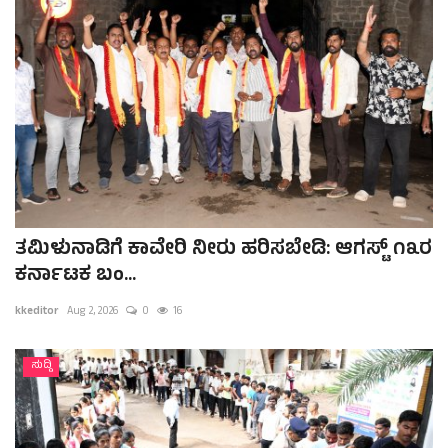
ತಮಿಳುನಾಡಿಗೆ ಕಾವೇರಿ ನೀರು ಹರಿಸಬೇಡಿ: ಆಗಸ್ಟ್ ೧೩ರ
ಕರ್ನಾಟಕ ಬಂ...
kkeditor
Aug 2, 2026
0
16
ಸುದ್ದಿ