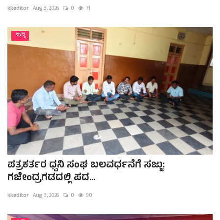
kkeditor
Aug 3, 2026
0
71
ಸುದ್ದಿ
ಪತ್ರಕರ್ತರ ಧ್ವನಿ ಸಂಘ ಬಲವರ್ಧನೆಗೆ ಸಜ್ಜು:
ಗಜೇಂದ್ರಗಡದಲ್ಲಿ ಪದ...
kkeditor
Aug 3, 2026
0
90