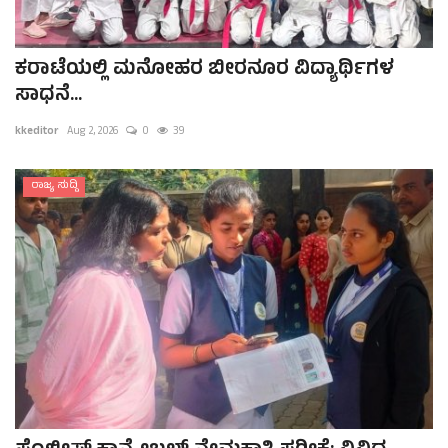
ಕರಾಟೆಯಲ್ಲಿ ಮನೋಹರ ಬೀರನೂರ ವಿದ್ಯಾರ್ಥಿಗಳ
ಸಾಧನೆ...
kkeditor
Aug 2, 2026
0
39
ರಾಜ್ಯ ಸುದ್ದಿ