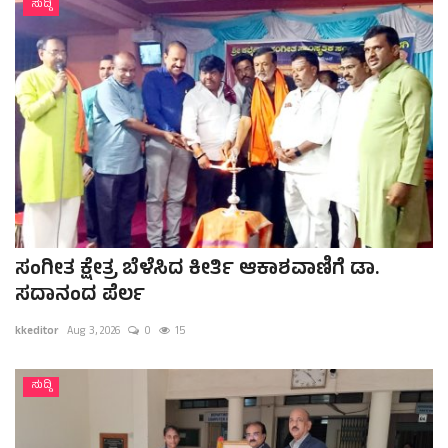
ಸುದ್ದಿ
ಸಂಗೀತ ಕ್ಷೇತ್ರ ಬೆಳೆಸಿದ ಕೀರ್ತಿ ಆಕಾಶವಾಣಿಗೆ ಡಾ.
ಸದಾನಂದ ಪೆರ್ಲ
kkeditor
Aug 3, 2026
0
15
ಸುದ್ದಿ