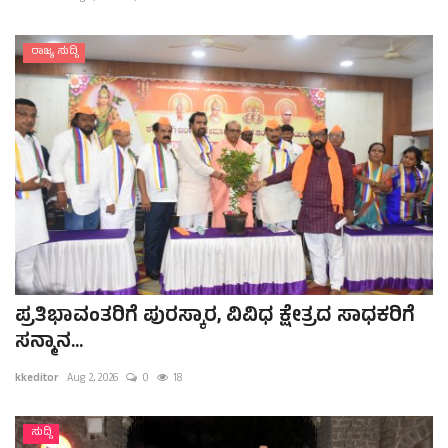
ರಾಜ್ಯ ಸುದ್ದಿ
ಪ್ರತಿಭಾವಂತರಿಗೆ ಪುರಸ್ಕಾರ, ವಿವಿಧ ಕ್ಷೇತ್ರದ ಸಾಧಕರಿಗೆ
ಸನ್ಮಾನ...
kkeditor
Aug 2, 2026
0
18
ಸುದ್ದಿ