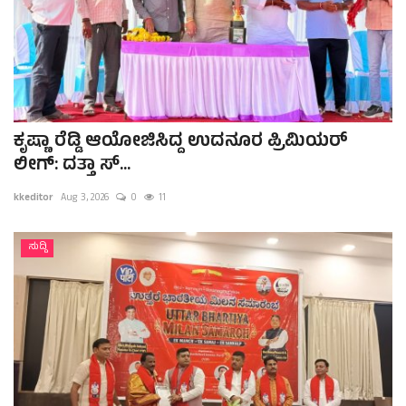
ಕವನ
Digital Subscription
ಕೃಷ್ಣಾ ರೆಡ್ಡಿ ಆಯೋಜಿಸಿದ್ದ ಉದನೂರ ಪ್ರಿಮಿಯರ್
ಲೀಗ್: ದತ್ತಾ ಸ್...
kkeditor
Aug 3, 2026
0
11
ಸುದ್ದಿ