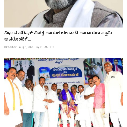
ವಿಧಾನ ಪರಿಷತ್ ವಿಪಕ್ಷ ನಾಯಕ ಛಲವಾದಿ ನಾರಾಯಣ ಸ್ವಾಮಿ
ಅವರೊಂದಿಗೆ...
kkeditor
Aug 1, 2024
0
333