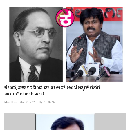
ಕೇಂದ್ರ ಸರ್ಕಾರದಿಂದ ಡಾ ಬಿ ಆರ್ ಅಂಬೇಡ್ಕರ್ ರವರ
ಜಯಂತಿಯಂದು ಸಾರ...
kkeditor
Mar 29, 2025
0
92