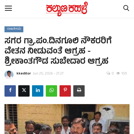
ರಾಜಕೀಯ
ಸಗರ ಗ್ರಾ.ಪಂ.ದಿನಗೂಲಿ ನೌಕರರಿಗೆ
Home
ವೇತನ ನೀಡುವಂತೆ ಆಗ್ರಹ -
Contact
ಶ್ರೀಕಾಂತಗೌಡ ಸುಬೇದಾರ ಆಗ್ರಹ
Subscription
kkeditor
Jun 25, 2026 - 21:27
0
105
ರಾಷ್ಟ್ರೀಯ ಸುದ್ದಿ
ರಾಜ್ಯ ಸುದ್ದಿ
ಕಲೆ - ಸಾಹಿತ್ಯ
ಕ್ರೈಂ ಸ್ಟೋರಿ