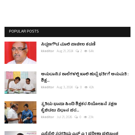
POPULAR POSTS
ಸಿದ್ದಣಗೌಡ ಮಾಲಿ ಪಾಟೀಲ ಕಡಣಿ
kkeditor
Aug 21, 2024
2
6.4k
ಅನುದಾನಿತ ಶಾಲೆಗಳಲ್ಲಿ ಖಾಲಿ ಹುದ್ದೆ ಭರ್ತಿಗೆ ಅನುಮತಿ :
ಶಿಕ್ಷ...
kkeditor
Aug 3, 2024
0
4.2k
ತೃತಿಯ ಭಾಷಾ ಹಿಂದಿ ಶಿಕ್ಷಕರ ನಿಯೋಜನೆ ತಕ್ಷಣ
ಕೈಬಿಡಲು ವಿಧಾನ ಪರ...
kkeditor
Jul 21, 2026
0
2.3k
ಎಸ್ಸೆಸ್ಸೆಲ್ಸಿ ತರಗತಿಯ ಎಸ್ ಎ 1 ಪರೀಕ್ಷಾ ಫಲಿತಾಂಶ