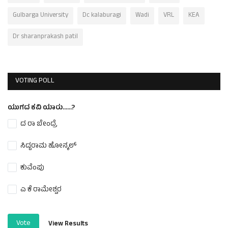
Gulbarga University
Dc kalaburagi
Wadi
VRL
KEA
Dr sharanprakash patil
VOTING POLL
ಯುಗದ ಕವಿ ಯಾರು......?
ದ ರಾ ಬೇಂದ್ರೆ
ಸಿದ್ದರಾಮ ಹೋನ್ಕಲ್
ಕುವೆಂಪು
ಎ ಕೆ ರಾಮೇಶ್ವರ
Vote
View Results