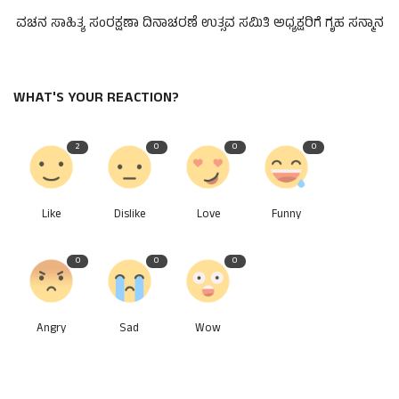
ವಚನ ಸಾಹಿತ್ಯ ಸಂರಕ್ಷಣಾ ದಿನಾಚರಣೆ ಉತ್ಸವ ಸಮಿತಿ ಅಧ್ಯಕ್ಷರಿಗೆ ಗೃಹ ಸನ್ಮಾನ
WHAT'S YOUR REACTION?
2
0
0
0
Like
Dislike
Love
Funny
0
0
0
Angry
Sad
Wow