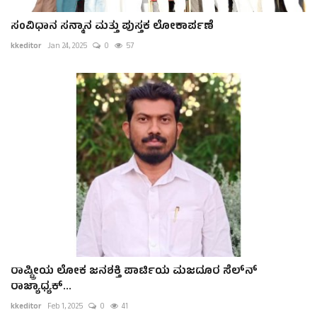
ಸಂವಿಧಾನ ಸನ್ಮಾನ ಮತ್ತು ಪುಸ್ತಕ ಲೋಕಾರ್ಪಣೆ
kkeditor
Jan 24, 2025
0
57
ರಾಷ್ಟ್ರೀಯ ಲೋಕ ಜನಶಕ್ತಿ ಪಾರ್ಟಿಯ ಮಜದೂರ ಸೆಲ್‌ನ್
ರಾಜ್ಯಾಧ್ಯಕ್...
kkeditor
Feb 1, 2025
0
41