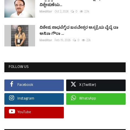
ವಿಶ್ಲೇಷಣೆಯ...
kkeditor
Oct 2, 2024
0
2.3k
ವಿಶೇಷ ಸಾಧನೆಗೈದ ಬಸವೇಶ್ವರ ಆಸ್ಪತ್ರೆಯ ವೈದ್ಯೆ ಡಾ
ಅನಿತಾ ಗೌರಾ ...
kkeditor
Feb 19, 2026
0
2.2k
FOLLOW US
Facebook
X (Twitter)
Instagram
WhatsApp
YouTube