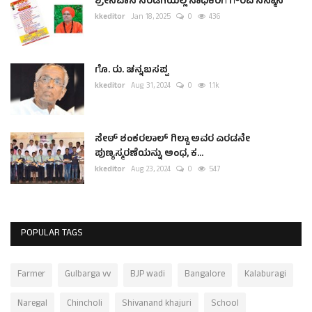
ಶ್ರೀನಿವಾಸ ಸರಡಗಿಯಲ್ಲಿ ಸಾಧಕರಿಗೆ ಗೌರವ ಸನ್ಮಾನ
kkeditor
Jan 18, 2025
0
436
ಗೊ. ರು. ಚನ್ನಬಸಪ್ಪ
kkeditor
Aug 31, 2024
0
1.1k
ಸೇಠ್ ಶಂಕರಲಾಲ್ ಗಿಲ್ಡಾ ಅವರ ಎರಡನೇ
ಪುಣ್ಯಸ್ಮರಣೆಯನ್ನು ಅಂಧ, ಕ...
kkeditor
Aug 23, 2024
0
547
POPULAR TAGS
Farmer
Gulbarga vv
BJP wadi
Bangalore
Kalaburagi
Naregal
Chincholi
Shivanand khajuri
School