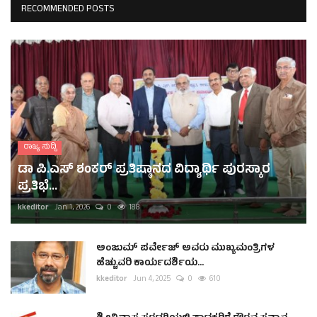
RECOMMENDED POSTS
ರಾಜ್ಯ ಸುದ್ದಿ
ಡಾ ಪಿ.ಎಸ್ ಶಂಕರ್ ಪ್ರತಿಷ್ಠಾನದ ವಿದ್ಯಾರ್ಥಿ ಪುರಸ್ಕಾರ
ಪ್ರತಿಭೆ...
kkeditor
Jan 1, 2026
0
188
ಅಂಜುಮ್ ಪರ್ವೇಜ್ ಅವರು ಮುಖ್ಯಮಂತ್ರಿಗಳ
ಹೆಚ್ಚುವರಿ ಕಾರ್ಯದರ್ಶಿಯ...
kkeditor
Jun 4, 2025
0
610