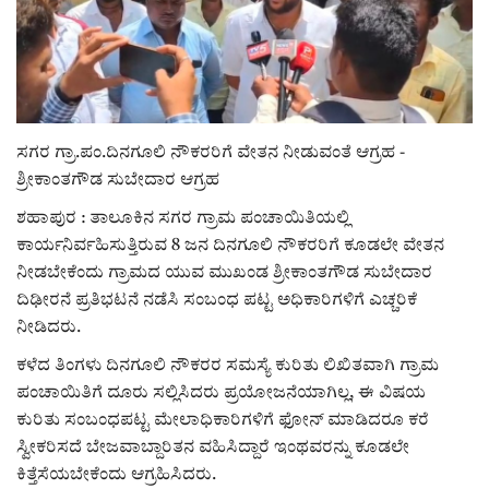
ರಾಜಕೀಯ
ಸುದ್ದಿ
ಸಗರ ಗ್ರಾ.ಪಂ.ದಿನಗೂಲಿ ನೌಕರರಿಗೆ ವೇತನ ನೀಡುವಂತೆ ಆಗ್ರಹ -
e-paper (ಇ–ಪೇಪರ್‌)
ಶ್ರೀಕಾಂತಗೌಡ ಸುಬೇದಾರ ಆಗ್ರಹ
ಪುಸ್ತಕ ಪರಿಚಯ
ಶಹಾಪುರ : ತಾಲೂಕಿನ ಸಗರ ಗ್ರಾಮ ಪಂಚಾಯಿತಿಯಲ್ಲಿ
ಕಾರ್ಯನಿರ್ವಹಿಸುತ್ತಿರುವ 8 ಜನ ದಿನಗೂಲಿ ನೌಕರರಿಗೆ ಕೂಡಲೇ ವೇತನ
ಅಂಕಣ
ನೀಡಬೇಕೆಂದು ಗ್ರಾಮದ ಯುವ ಮುಖಂಡ ಶ್ರೀಕಾಂತಗೌಡ ಸುಬೇದಾರ
ದಿಢೀರನೆ ಪ್ರತಿಭಟನೆ ನಡೆಸಿ ಸಂಬಂಧ ಪಟ್ಟ ಅಧಿಕಾರಿಗಳಿಗೆ ಎಚ್ಚರಿಕೆ
ಸಾಧಕರ ಪರಿಚಯ
ನೀಡಿದರು.
ಕಳೆದ ತಿಂಗಳು ದಿನಗೂಲಿ ನೌಕರರ ಸಮಸ್ಯೆ ಕುರಿತು ಲಿಖಿತವಾಗಿ ಗ್ರಾಮ
ಪತ್ರಕರ್ತರ ಪರಿಚಯ
ಪಂಚಾಯಿತಿಗೆ ದೂರು ಸಲ್ಲಿಸಿದರು ಪ್ರಯೋಜನೆಯಾಗಿಲ್ಲ, ಈ ವಿಷಯ
ಕುರಿತು ಸಂಬಂಧಪಟ್ಟ ಮೇಲಾಧಿಕಾರಿಗಳಿಗೆ ಫೋನ್ ಮಾಡಿದರೂ ಕರೆ
ಸಂಪಾದಕೀಯ
ಸ್ವೀಕರಿಸದೆ ಬೇಜವಾಬ್ದಾರಿತನ ವಹಿಸಿದ್ದಾರೆ ಇಂಥವರನ್ನು ಕೂಡಲೇ
ಕಿತ್ತೆಸೆಯಬೇಕೆಂದು ಆಗ್ರಹಿಸಿದರು.