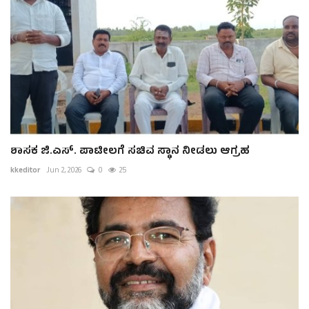
ಶಾಸಕ ಜಿ.ಎಸ್. ಪಾಟೀಲಗೆ ಸಚಿವ ಸ್ಥಾನ ನೀಡಲು ಆಗ್ರಹ
kkeditor
Jun 2, 2026
0
25