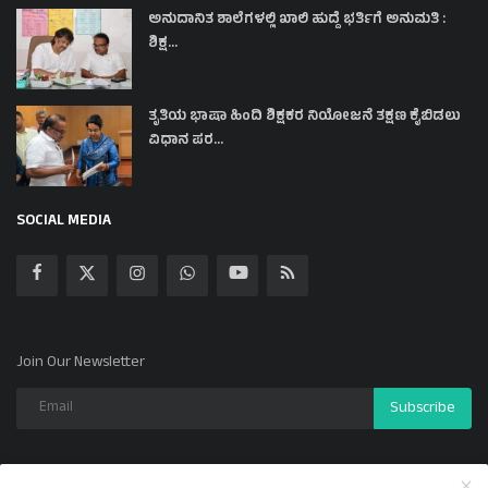
ಅನುದಾನಿತ ಶಾಲೆಗಳಲ್ಲಿ ಖಾಲಿ ಹುದ್ದೆ ಭರ್ತಿಗೆ ಅನುಮತಿ :
ಶಿಕ್ಷ...
ತೃತಿಯ ಭಾಷಾ ಹಿಂದಿ ಶಿಕ್ಷಕರ ನಿಯೋಜನೆ ತಕ್ಷಣ ಕೈಬಿಡಲು
ವಿಧಾನ ಪರ...
SOCIAL MEDIA
Join Our Newsletter
Subscribe