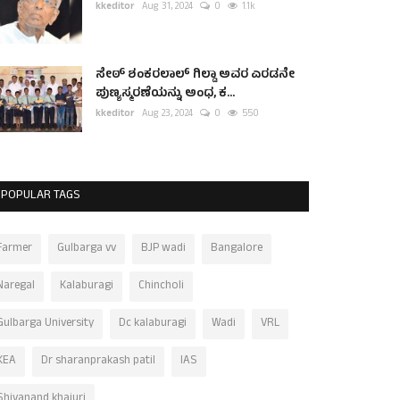
kkeditor
Aug 31, 2024
0
1.1k
ಸೇಠ್ ಶಂಕರಲಾಲ್ ಗಿಲ್ಡಾ ಅವರ ಎರಡನೇ
ಪುಣ್ಯಸ್ಮರಣೆಯನ್ನು ಅಂಧ, ಕ...
kkeditor
Aug 23, 2024
0
550
POPULAR TAGS
Farmer
Gulbarga vv
BJP wadi
Bangalore
Naregal
Kalaburagi
Chincholi
Gulbarga University
Dc kalaburagi
Wadi
VRL
KEA
Dr sharanprakash patil
IAS
Shivanand khajuri