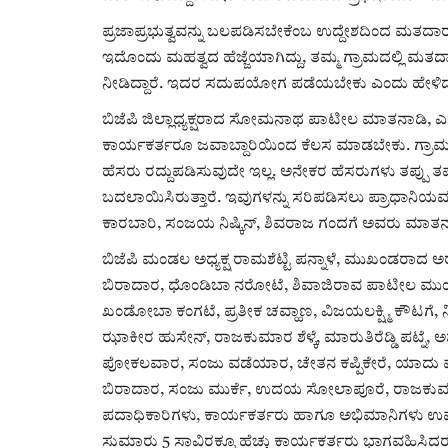
ಪ್ರಜಾಪ್ರಭುತ್ವವನ್ನು ಬಲಪಡಿಸಬೇಕೆಂಬ ಉದ್ದೇಶದಿಂದ ಮತದಾರರ ಪ
ಇದೊಂದು ಮಹತ್ವದ ಹೆಜ್ಜೆಯಾಗಿದ್ದು, ತಮ್ಮ ಗ್ರಾಮದಲ್ಲಿ ಮ
ನೀಡಿದ್ದಾರೆ. ಇದರ ಸದುಪಯೋಗ ಪಡೆಯಬೇಕು ಎಂದು ಹೇಳಿದ
ಬಿಜೆಪಿ ಜಿಲ್ಲಾಧ್ಯಕ್ಷರಾದ ಸೋಮನಾಥ ಪಾಟೀಲ ಮಾತನಾಡಿ, ಎಸ್‌
ಕಾರ್ಯಕರ್ತರೂ ಜವಾಬ್ದಾರಿಯಿಂದ ಕೆಲಸ ಮಾಡಬೇಕು. ಗ್ರಾಮ
ಹೆಸರು ರದ್ದುಪಡಿಸುವುದೇ ಇಲ್ಲ. ಅನೇಕರ ಹೆಸರುಗಳು ತಪ್ಪು ತಪ್
ಬದಲಾಯಿಸಿರುತ್ತಾರೆ. ಇವುಗಳನ್ನು ಸರಿಪಡಿಸಲು ಪ್ರಾಧಾನ
ಕಾರಬಾರಿ, ಸಂಜಯ ನಿಷ್ಕಿನ್, ಶಿವರಾಜ ಗಂದಗೆ ಅವರು ಮಾತನಾಡಿ
ಬಿಜೆಪಿ ಮಂಡಲ ಅಧ್ಯಕ್ಷ ರಾಮಶೆಟ್ಟಿ ಪನ್ನಾಳೆ, ಮುಖಂಡರ
ಬಿರಾದಾರ, ಧೊಂಡಿಬಾ ನರೋಟೆ, ಶಿವಾಜಿರಾವ ಪಾಟೀಲ ಮುಂಗನ
ಖಂಡೋಬಾ ಕಂಗಟೆ, ಪ್ರತೀಕ ಚವ್ಹಾಣ, ವಿಜಯಲಕ್ಷ್ಮಿ ಕೌಟಗೆ
ಝಾಕೀರ ಹುಸೇನ್, ರಾಜಕುಮಾರ ಶೆಳ್ಕೆ, ಮಾರುತಿರೆಡ್ಡಿ ಪಟ್
ಪೋಕಲವಾರ, ಸಂಜು ವಡೆಯಾರ, ಚೇತನ ಕಪ್ಪಿಕೇರೆ, ಯಾದು ಮೇತ್ರೆ,
ಬಿರಾದಾರ, ಸಂಜು ಮುರ್ಕೆ, ಉದಯ ಸೋಲಾಪೂರೆ, ರಾಜಕುಮಾ
ಪದಾಧಿಕಾರಿಗಳು, ಕಾರ್ಯಕರ್ತರು ಹಾಗೂ ಅಭಿಮಾನಿಗಳು ಉಪಸ್ಥಿತ
ಸುಮಾರು 5 ಸಾವಿರಕ್ಕೂ ಹೆಚ್ಚು ಕಾರ್ಯಕರ್ತರು ಭಾಗವಹಿಸಿದರ