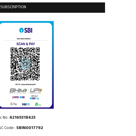
SUBSCRIPTION
c No :
42165318423
SC Code :
SBIN0017792