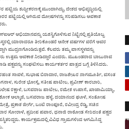
ಟ್ಟಿಯ ಶುದ್ದೀಕರಣಕ್ಕೆ ಮುಂದಾಗಿದ್ದು, ದೇಶದ ಅಭಿವೃದ್ಧಿಯಲ್ಲಿ
ತದಾರರ ಪಟ್ಟಿಯಲ್ಲಿ ಆಗಿರುವ ದೋಷಗಳನ್ನು ಸರಿಪಡಿಸಲು ಅವಕಾಶ
ರು.
ಐಆರ್ ಅಭಿಯಾನವನ್ನು ಯಶಸ್ವಿಗೊಳಿಸುವ ನಿಟ್ಟಿನಲ್ಲಿ ಪ್ರತಿಯೊಬ್ಬ
ಸ್ಥರಲ್ಲಿ ಯಾರಾದರೂ ತೀರಿಕೊಂಡರೆ ಅನೇಕ ವರ್ಷಗಳ ವರೆಗೆ ಅವರ
ಪಾಗಿ ಮುದ್ರಣಗೊಂಡಿರುತ್ತವೆ. ಕೆಲವರು ತಮ್ಮ ವಾಸಸ್ಥಳವನ್ನು
ಿಯವರು ಉತ್ತಮ ಅವಕಾಶ ನೀಡಿದ್ದಾರೆ ಎಂದರು. ಮುಖಂಡರಾದ ಬಾಬುರಾವ
 ಪಕ್ಷವನ್ನು ಸಂಘಟಿಸಲು ಕಾರ್ಯಕರ್ತರ ಪಾತ್ರದ ಬಗ್ಗೆ ತಿಳಿಸಿದರು.
ಾದ ಅರಹಂತ ಸಾವಳೆ, ಸುಭಾಷ ಬಿರಾದಾರ, ರಾಜಶೇಖರ ನಾಗಮೂರ್ತಿ, ವಸಂತ
ಾಳ, ಸುರೇಶ ಭೋಸ್ಲೆ, ಸತೀಷ ಪಾಟೀಲ, ಪ್ರವೀಣ್ ಕಾರಬಾರಿ,
, ನಿಲೇಷ ರಕ್ಷಾಳೆ, ಬಸವರಾಜ ಪಾಟೀಲ, ರಮೇಶ ಉಪಾಸೆ, ಖಾಜಾಮಿಯ್ಯಾ,
ನೆ, ಅಶೋಕ ಅಲ್ಮಾಜೆ, ಬಸವರಾಜ ಹಳ್ಳೆ, ದಯಾನಂದ ಘೂಳೆ, ಸಂತೋಷ
 ಪ್ರಕಾಶ ಜೀರ್ಗೆ, ಬಂಟಿ ರಾಂಪೂರೆ, ರವೀಂದ್ರ ರೆಡ್ಡಿ, ಸಚಿನ
ರ ಸೋರಾಳೆ, ಪ್ರದೀಪ ಪವಾರ, ಧನಾಜಿ ರಾಠೋಡ ಸೇರಿದಂತೆ ಪಕ್ಷದ
ರಿದ್ದರು. ಕಾರ್ಯಕ್ರಮದಲ್ಲಿ ವಿವಿಧ ಗ್ರಾಮಗಳಿಂದ ಆಗಮಿಸಿದ್ದ
ು.