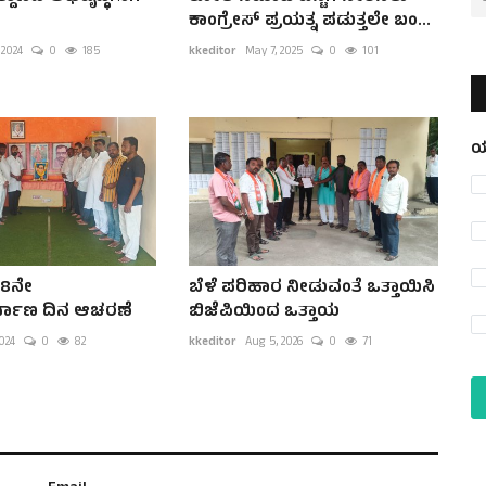
ಕಾಂಗ್ರೇಸ್ ಪ್ರಯತ್ನ ಪಡುತ್ತಲೇ ಬಂ...
 2024
0
185
kkeditor
May 7, 2025
0
101
ಯ
68ನೇ
ಬೆಳೆ ಪರಿಹಾರ ನೀಡುವಂತೆ ಒತ್ತಾಯಿಸಿ
್ವಾಣ ದಿನ ಆಚರಣೆ
ಬಿಜೆಪಿಯಿಂದ ಒತ್ತಾಯ
2024
0
82
kkeditor
Aug 5, 2026
0
71