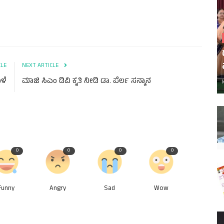
CLE
NEXT ARTICLE
ಳೆ
ಮಾಜಿ ಸಿಎಂ ಡಿವಿ ಕೃತಿ ನೀಡಿ ಡಾ. ಪೆರ್ಲ ಸನ್ಮಾನ
0
0
0
0
Funny
Angry
Sad
Wow