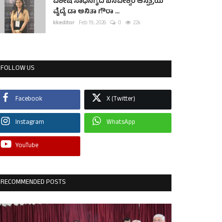
ವಿಶೇಷ ಸಾಧನೆಗೈದ ಬಸವೇಶ್ವರ ಆಸ್ಪತ್ರೆಯ
ವೈದ್ಯೆ ಡಾ ಅನಿತಾ ಗೌರಾ ...
kkeditor
Feb 19, 2026
0
2.2k
FOLLOW US
Facebook
X (Twitter)
Instagram
WhatsApp
YouTube
RECOMMENDED POSTS