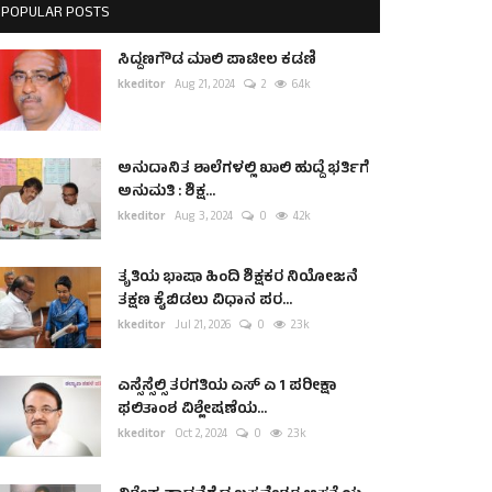
POPULAR POSTS
ಸಿದ್ದಣಗೌಡ ಮಾಲಿ ಪಾಟೀಲ ಕಡಣಿ
kkeditor
Aug 21, 2024
2
6.4k
ಅನುದಾನಿತ ಶಾಲೆಗಳಲ್ಲಿ ಖಾಲಿ ಹುದ್ದೆ ಭರ್ತಿಗೆ
ಅನುಮತಿ : ಶಿಕ್ಷ...
kkeditor
Aug 3, 2024
0
4.2k
ತೃತಿಯ ಭಾಷಾ ಹಿಂದಿ ಶಿಕ್ಷಕರ ನಿಯೋಜನೆ
ತಕ್ಷಣ ಕೈಬಿಡಲು ವಿಧಾನ ಪರ...
kkeditor
Jul 21, 2026
0
2.3k
ಎಸ್ಸೆಸ್ಸೆಲ್ಸಿ ತರಗತಿಯ ಎಸ್ ಎ 1 ಪರೀಕ್ಷಾ
ಫಲಿತಾಂಶ ವಿಶ್ಲೇಷಣೆಯ...
kkeditor
Oct 2, 2024
0
2.3k