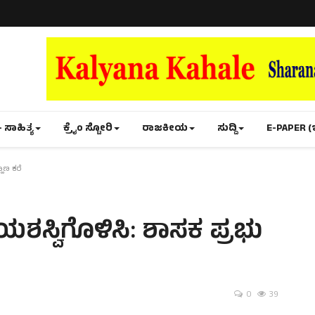
- ಸಾಹಿತ್ಯ
ಕ್ರೈಂ ಸ್ಟೋರಿ
ರಾಜಕೀಯ
ಸುದ್ದಿ
E-PAPER (
ಾಣ ಕರೆ
್ವಿಗೊಳಿಸಿ: ಶಾಸಕ ಪ್ರಭು
0
39