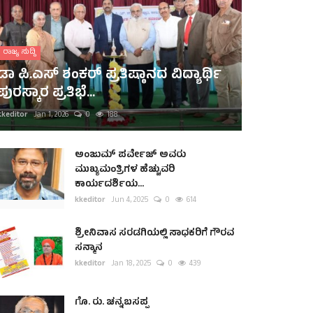
ರಾಜ್ಯ ಸುದ್ದಿ
ಡಾ ಪಿ.ಎಸ್ ಶಂಕರ್ ಪ್ರತಿಷ್ಠಾನದ ವಿದ್ಯಾರ್ಥಿ
ಪುರಸ್ಕಾರ ಪ್ರತಿಭೆ...
kkeditor
Jan 1, 2026
0
188
ಅಂಜುಮ್ ಪರ್ವೇಜ್ ಅವರು
ಮುಖ್ಯಮಂತ್ರಿಗಳ ಹೆಚ್ಚುವರಿ
ಕಾರ್ಯದರ್ಶಿಯ...
kkeditor
Jun 4, 2025
0
614
ಶ್ರೀನಿವಾಸ ಸರಡಗಿಯಲ್ಲಿ ಸಾಧಕರಿಗೆ ಗೌರವ
ಸನ್ಮಾನ
kkeditor
Jan 18, 2025
0
439
ಗೊ. ರು. ಚನ್ನಬಸಪ್ಪ