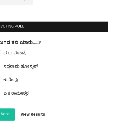
VOTING POLL
ುಗದ ಕವಿ ಯಾರು......?
ದ ರಾ ಬೇಂದ್ರೆ
ಸಿದ್ದರಾಮ ಹೋನ್ಕಲ್
ಕುವೆಂಪು
ಎ ಕೆ ರಾಮೇಶ್ವರ
Vote
View Results