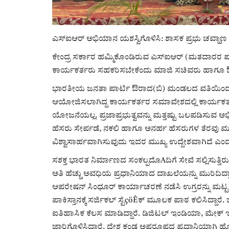
ಎಸ್‌ಐಆರ್ ಅಭಿಯಾನ ಯಶಸ್ವಿಗೊಳಿಸಿ: ಶಾಸಕ ಪ್ರಭು ಚವ್ಹಾಣ 
ಕೇಂದ್ರ ಸರ್ಕಾರ ಹಮ್ಮಿಕೊಂಡಿರುವ ಎಸ್‌ಐಆರ್ (ಮತದಾರರ ಪಟ್
ಕಾರ್ಯಕರ್ತರು ಸಹಕರಿಸಬೇಕೆಂದು ಮಾಜಿ ಸಚಿವರು ಹಾಗೂ ಔರಾ
ಭಾರತೀಯ ಜನತಾ ಪಾರ್ಟಿ ಔರಾದ(ಬಿ) ಮಂಡಲದ ವತಿಯಿಂದ 
ಆಯೋಜಿಸಲಾಗಿದ್ದ ಕಾರ್ಯಕರ್ತರ ಸಮಾವೇಶದಲ್ಲಿ ಕಾರ್ಯಕರ್ತ
ಯೋಜನೆಯಲ್ಲ. ಪ್ರಜಾಪ್ರಭುತ್ವವನ್ನು ಮತ್ತಷ್ಟು ಬಲಪಡಿಸು
ಹೆಸರು ಸೇರ್ಪಡೆ, ನಕಲಿ ಹಾಗೂ ಅನರ್ಹ ಹೆಸರುಗಳ ತೆರವು ಮ
ವಿಶ್ವಾಸಾರ್ಹವಾಗಿಸುವುದು ಇದರ ಮುಖ್ಯ ಉದ್ದೇಶವಾಗಿದೆ ಎಂ
ಸಶಕ್ತ ಭಾರತ ನಿರ್ಮಾಣದ ಸಂಕಲ್ಪದೊAದಿಗೆ ಸೇವೆ ಸಲ್ಲಿಸುತ
ಅತಿ ಹೆಚ್ಚು ಅವಧಿಯ ಪ್ರಧಾನಿಯಾದ ದಾಖಲೆಯನ್ನು ಮುರಿದಿದ್ದ
ಆಪರೇಷನ್ ಸಿಂಧೂರ್ ಕಾರ್ಯಾಚರಣೆ ನಡೆಸಿ ಉಗ್ರರನ್ನು ಮಟ್ಟ ಹಾ
ಪಾಕಿಸ್ತಾನಕ್ಕೆ ಸರ್ಜಿಕಲ್ ಸ್ಟೆçöÊಕ್ ಮೂಲಕ ಪಾಠ ಕಲಿಸಿದ್ದಾರೆ.
ಐತಿಹಾಸಿಕ ಕೆಲಸ ಮಾಡಿದ್ದಾರೆ. ಡಿಜಿಟಲ್ ಇಂಡಿಯಾ, ಮ
ಜಾರಿಗೊಳಿಸಿದ್ದಾರೆ. ದೇಶ ಕಂಡ ಅಪರೂಪದ ಪ್ರಧಾನಿಯಾಗಿ ಹೊ