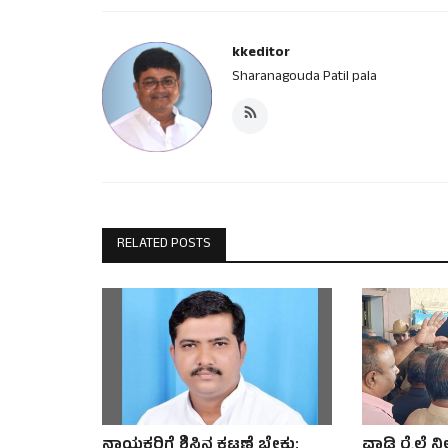
kkeditor
Sharanagouda Patil pala
RELATED POSTS
ನಾಯಕರಿಗೆ ಶಿಸ್ತಿನ ಕಟ್ಟಣೆ ಬೇಕು:
ವಾಡಿ ರೈಲ್ವೆ ನ