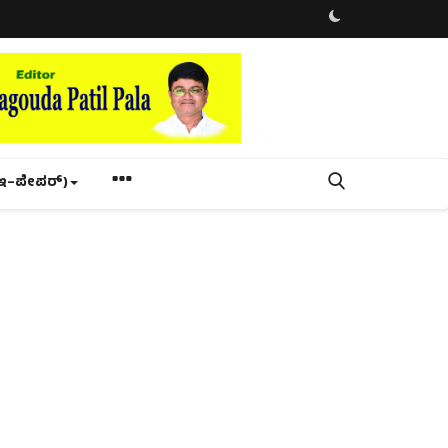
ಇ–ಪೇಪರ್‌)