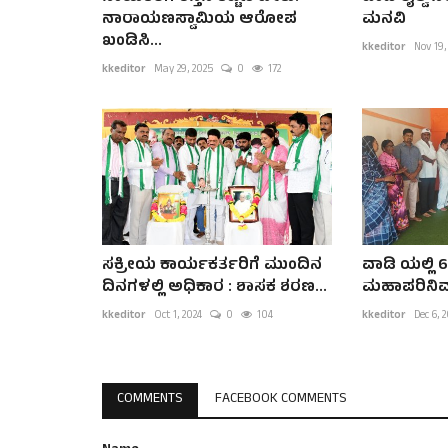
ನಾರಾಯಣಸ್ವಾಮಿಯ ಆರೋಪ
ಮನವಿ
ಖಂಡಿಸಿ...
kkeditor
Nov 19,
kkeditor
May 29, 2025
0
172
ಸಕ್ರೀಯ ಕಾರ್ಯಕರ್ತರಿಗೆ ಮುಂದಿನ
ವಾಡಿ ಯಲ್ಲಿ 
ದಿನಗಳಲ್ಲಿ ಅಧಿಕಾರ : ಶಾಸಕ ಶರಣ...
ಮಹಾಪರಿನಿರ
kkeditor
Oct 1, 2024
0
104
kkeditor
Dec 6, 
COMMENTS
FACEBOOK COMMENTS