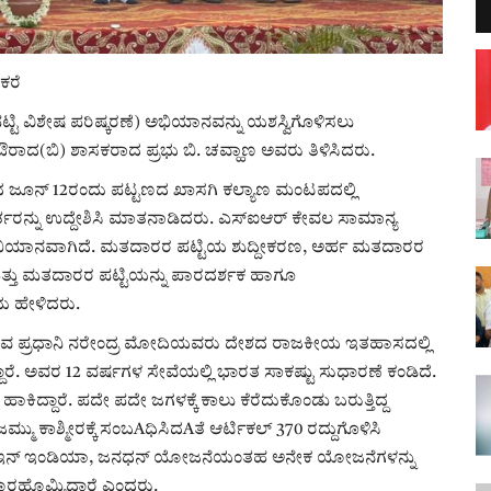
ಕರೆ
ಟಿ ವಿಶೇಷ ಪರಿಷ್ಕರಣೆ) ಅಭಿಯಾನವನ್ನು ಯಶಸ್ವಿಗೊಳಿಸಲು
ದ(ಬಿ) ಶಾಸಕರಾದ ಪ್ರಭು ಬಿ. ಚವ್ಹಾಣ ಅವರು ತಿಳಿಸಿದರು.
ಜೂನ್ 12ರಂದು ಪಟ್ಟಣದ ಖಾಸಗಿ ಕಲ್ಯಾಣ ಮಂಟಪದಲ್ಲಿ
ರನ್ನು ಉದ್ದೇಶಿಸಿ ಮಾತನಾಡಿದರು. ಎಸ್‌ಐಆರ್ ಕೇವಲ ಸಾಮಾನ್ಯ
ವ ಅಭಿಯಾನವಾಗಿದೆ. ಮತದಾರರ ಪಟ್ಟಿಯ ಶುದ್ದೀಕರಣ, ಅರ್ಹ ಮತದಾರರ
ತ್ತು ಮತದಾರರ ಪಟ್ಟಿಯನ್ನು ಪಾರದರ್ಶಕ ಹಾಗೂ
ದು ಹೇಳಿದರು.
್ತಿರುವ ಪ್ರಧಾನಿ ನರೇಂದ್ರ ಮೋದಿಯವರು ದೇಶದ ರಾಜಕೀಯ ಇತಹಾಸದಲ್ಲಿ
ಾರೆ. ಅವರ 12 ವರ್ಷಗಳ ಸೇವೆಯಲ್ಲಿ ಭಾರತ ಸಾಕಷ್ಟು ಸುಧಾರಣೆ ಕಂಡಿದೆ.
ಕಿದ್ದಾರೆ. ಪದೇ ಪದೇ ಜಗಳಕ್ಕೆ ಕಾಲು ಕೆರೆದುಕೊಂಡು ಬರುತ್ತಿದ್ದ
 ಜಮ್ಮು ಕಾಶ್ಮೀರಕ್ಕೆ ಸಂಬAಧಿಸಿದAತೆ ಆರ್ಟಿಕಲ್ 370 ರದ್ದುಗೊಳಿಸಿ
ೇಕ್ ಇನ್ ಇಂಡಿಯಾ, ಜನಧನ್ ಯೋಜನೆಯಂತಹ ಅನೇಕ ಯೋಜನೆಗಳನ್ನು
ರಹೊಮ್ಮಿದ್ದಾರೆ ಎಂದರು.