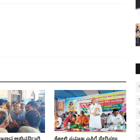
ಿಲ್ದಾಣದ ಅಭಿವೃದ್ಧಿಗಾಗಿ
ಕೋಲಿ ಸಮಾಜ ಎಸ್ಟಿಗೆ ಸೇರಿಸಲು