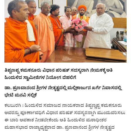
ರಾಜಕೀಯ
ಸುದ್ದಿ
e-paper (ಇ–ಪೇಪರ್‌)
ಪುಸ್ತಕ ಪರಿಚಯ
ತಿಪ್ಪಣಪ್ಪ ಕಮಕನೂರು ವಿಧಾನ ಪರಿಷತ್ ಸದಸ್ಯರಾಗಿ ನೇಮಕಕ್ಕೆ ಅತಿ
ಅಂಕಣ
ಹಿಂದುಳಿದ ಸ್ವಾಮೀಜಿಗಳ ನಿಯೋಗ ದೆಹಲಿಗೆ
ಸಾಧಕರ ಪರಿಚಯ
ಡಾ. ಪ್ರಣವಾನಂದ ಶ್ರೀಗಳ ನೇತೃತ್ವದಲ್ಲಿ ಮಲ್ಲಿಕಾರ್ಜುನ ಖರ್ಗೆ ನಿವಾಸದಲ್ಲಿ
ಭೇಟಿ ಮನವಿ ಸಲ್ಲಿಕೆ
ಪತ್ರಕರ್ತರ ಪರಿಚಯ
ಕಲಬುರಗಿ : ಹಿಂದುಳಿದ ಸಮಾಜದ ನಾಯಕರಾದ ತಿಪ್ಪಣ್ಣಪ್ಪ ಕಮಕನೂರು
ಅವರನ್ನು ಪೂರ್ಣಾವಧಿಗೆ ವಿಧಾನ ಪರಿಷತ್ ಸದಸ್ಯರನ್ನಾಗಿ ಮುಂದುವರಿಸಲು
ಸಂಪಾದಕೀಯ
ಈ ಬಾರಿ ಅವಕಾಶ ನೀಡಬೇಕೆಂದು ಅತಿ ಹಿಂದುಳಿದ ಮಠಾಧೀಶರ
ಮಹಾಸಭಾದ ರಾಜ್ಯಾಧ್ಯಕ್ಷರಾದ ಡಾ. ಪ್ರಣವಾನಂದ ಶ್ರೀಗಳ ನೇತೃತ್ವದ