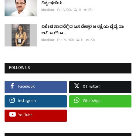
ವಿಶ್ಲೇಷಣೆಯ...
kkeditor
Oct 2, 2024
0
2.3k
ವಿಶೇಷ ಸಾಧನೆಗೈದ ಬಸವೇಶ್ವರ ಆಸ್ಪತ್ರೆಯ ವೈದ್ಯೆ ಡಾ
ಅನಿತಾ ಗೌರಾ ...
kkeditor
Feb 19, 2026
0
2.2k
FOLLOW US
Facebook
X (Twitter)
Instagram
WhatsApp
YouTube