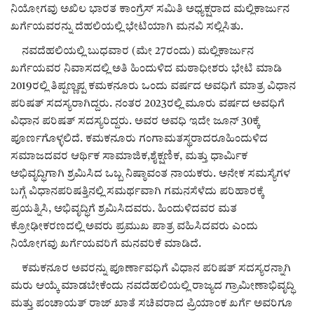
ಕವನ
ನಿಯೋಗವು ಅಖಿಲ ಭಾರತ ಕಾಂಗ್ರೆಸ್ ಸಮಿತಿ ಅಧ್ಯಕ್ಷರಾದ ಮಲ್ಲಿಕಾರ್ಜುನ
ಖರ್ಗೆಯವರನ್ನು ದೆಹಲಿಯಲ್ಲಿ ಭೇಟಿಯಾಗಿ ಮನವಿ ಸಲ್ಲಿಸಿತು.
Digital Subscription
ನವದೆಹಲಿಯಲ್ಲಿ ಬುಧವಾರ (ಮೇ 27ರಂದು) ಮಲ್ಲಿಕಾರ್ಜುನ
ಖರ್ಗೆಯವರ ನಿವಾಸದಲ್ಲಿ ಅತಿ ಹಿಂದುಳಿದ ಮಠಾಧೀಶರು ಭೇಟಿ ಮಾಡಿ
2019ರಲ್ಲಿ ತಿಪ್ಪಣ್ಣಪ್ಪ ಕಮಕನೂರು ಒಂದು ವರ್ಷದ ಅವಧಿಗೆ ಮಾತ್ರ ವಿಧಾನ
ಪರಿಷತ್ ಸದಸ್ಯರಾಗಿದ್ದರು. ನಂತರ 2023ರಲ್ಲಿ ಮೂರು ವರ್ಷದ ಅವಧಿಗೆ
ವಿಧಾನ ಪರಿಷತ್ ಸದಸ್ಯರಿದ್ದರು. ಅವರ ಅವಧಿ ಇದೇ ಜೂನ್ 30ಕ್ಕೆ
ಪೂರ್ಣಗೊಳ್ಳಲಿದೆ. ಕಮಕನೂರು ಗಂಗಾಮತಸ್ಥರಾದರೂಹಿಂದುಳಿದ
ಸಮಾಜದವರ ಆರ್ಥಿಕ ಸಾಮಾಜಿಕ,ಶೈಕ್ಷಣಿಕ, ಮತ್ತು ಧಾರ್ಮಿಕ
ಅಭಿವೃದ್ಧಿಗಾಗಿ ಶ್ರಮಿಸಿದ ಒಬ್ಬ ನಿಷ್ಠಾವಂತ ನಾಯಕರು. ಅನೇಕ ಸಮಸ್ಯೆಗಳ
ಬಗ್ಗೆ ವಿಧಾನಪರಿಷತ್ತಿನಲ್ಲಿ ಸಮರ್ಥವಾಗಿ ಗಮನಸೆಳೆದು ಪರಿಹಾರಕ್ಕೆ
ಪ್ರಯತ್ನಿಸಿ, ಅಭಿವೃದ್ಧಿಗೆ ಶ್ರಮಿಸಿದವರು. ಹಿಂದುಳಿದವರ ಮತ
ಕ್ರೋಢೀಕರಣದಲ್ಲಿ ಅವರು ಪ್ರಮುಖ ಪಾತ್ರ ವಹಿಸಿದವರು ಎಂದು
ನಿಯೋಗವು ಖರ್ಗೆಯವರಿಗೆ ಮನವರಿಕೆ ಮಾಡಿದೆ.
ಕಮಕನೂರ ಅವರನ್ನು ಪೂರ್ಣಾವಧಿಗೆ ವಿಧಾನ ಪರಿಷತ್ ಸದಸ್ಯರನ್ನಾಗಿ
ಮರು ಆಯ್ಕೆ ಮಾಡಬೇಕೆಂದು ನವದೆಹಲಿಯಲ್ಲಿ ರಾಜ್ಯದ ಗ್ರಾಮೀಣಾಭಿವೃದ್ಧಿ
ಮತ್ತು ಪಂಚಾಯತ್ ರಾಜ್ ಖಾತೆ ಸಚಿವರಾದ ಪ್ರಿಯಾಂಕ ಖರ್ಗೆ ಅವರಿಗೂ