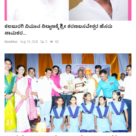
ಕಲಬುರಗಿ ವಿಮಾನ ನಿಲ್ದಾಣಕ್ಕೆ ಶ್ರೀ ಶರಣಬಸವೇಶ್ವರ ಹೆಸರು
ನಾಮಕರ...
kkeditor
Aug 10, 2024
0
142