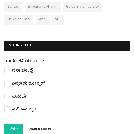
School
Shivanand khajuri
Gulbarga University
Dc kalaburagi
Wadi
VRL
VOTING POLL
ಯುಗದ ಕವಿ ಯಾರು......?
ದ ರಾ ಬೇಂದ್ರೆ
ಸಿದ್ದರಾಮ ಹೋನ್ಕಲ್
ಕುವೆಂಪು
ಎ ಕೆ ರಾಮೇಶ್ವರ
Vote
View Results