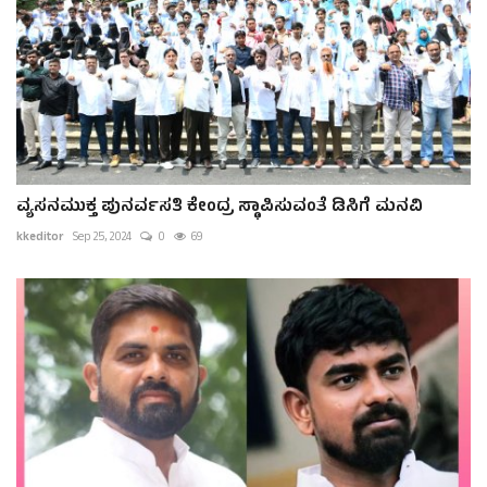
ವ್ಯಸನಮುಕ್ತ ಪುನರ್ವಸತಿ ಕೇಂದ್ರ ಸ್ಥಾಪಿಸುವಂತೆ ಡಿಸಿಗೆ ಮನವಿ
kkeditor
Sep 25, 2024
0
69