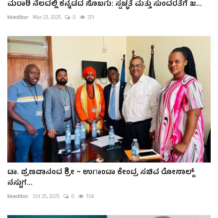
ಮರಾಠಿ ನೆಲದಲ್ಲಿ ಕನ್ನಡದ ಸೊಬಗು: ಸ್ವಚ್ಛತೆ ಮತ್ತು ಸುಂದರತೆಗೆ ಜ...
kkeditor
Mar 23, 2025
0
213
ಡಾ. ಪ್ರಣವಾನಂದ ಶ್ರೀ ~ ಉಗಾಂಡಾ ಕೇಂದ್ರ ಸಚಿವ ರೋನಾಲ್ಡ್
ನಸ್ಬುಗ...
kkeditor
Oct 25, 2025
0
104