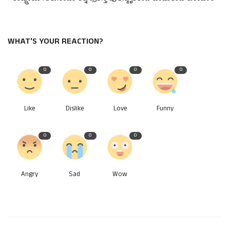
WHAT'S YOUR REACTION?
0
0
0
0
Like
Dislike
Love
Funny
0
0
0
Angry
Sad
Wow