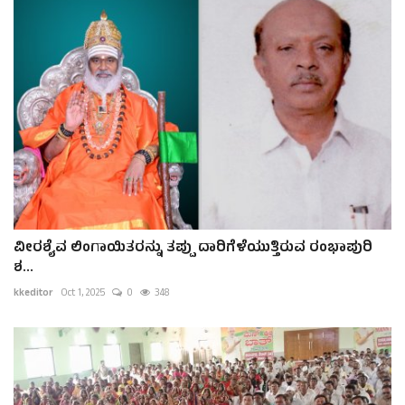
ವೀರಶೈವ ಲಿಂಗಾಯಿತರನ್ನು ತಪ್ಪು ದಾರಿಗೆಳೆಯುತ್ತಿರುವ ರಂಭಾಪುರಿ
ಶ...
kkeditor
Oct 1, 2025
0
348