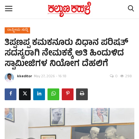
ರಾಷ್ಟ್ರೀಯ ಸುದ್ದಿ
ತಿಪ್ಪಣಪ್ಪ ಕಮಕನೂರು ವಿಧಾನ ಪರಿಷತ್
Home
ಸದಸ್ಯರಾಗಿ ನೇಮಕಕ್ಕೆ ಅತಿ ಹಿಂದುಳಿದ
Subscription
ಸ್ವಾಮೀಜಿಗಳ ನಿಯೋಗ ದೆಹಲಿಗೆ
Contact
kkeditor
May 27, 2026 - 16:18
0
298
ರಾಷ್ಟ್ರೀಯ ಸುದ್ದಿ
ರಾಜ್ಯ ಸುದ್ದಿ
ಕಲೆ - ಸಾಹಿತ್ಯ
ಕ್ರೈಂ ಸ್ಟೋರಿ