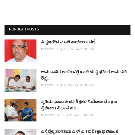
POPULAR POSTS
ಸಿದ್ದಣಗೌಡ ಮಾಲಿ ಪಾಟೀಲ ಕಡಣಿ
kkeditor
Aug 21, 2024
2
6.4k
ಅನುದಾನಿತ ಶಾಲೆಗಳಲ್ಲಿ ಖಾಲಿ ಹುದ್ದೆ ಭರ್ತಿಗೆ ಅನುಮತಿ :
ಶಿಕ್ಷ...
kkeditor
Aug 3, 2024
0
4.2k
ತೃತಿಯ ಭಾಷಾ ಹಿಂದಿ ಶಿಕ್ಷಕರ ನಿಯೋಜನೆ ತಕ್ಷಣ
ಕೈಬಿಡಲು ವಿಧಾನ ಪರ...
kkeditor
Jul 21, 2026
0
2.3k
ಎಸ್ಸೆಸ್ಸೆಲ್ಸಿ ತರಗತಿಯ ಎಸ್ ಎ 1 ಪರೀಕ್ಷಾ ಫಲಿತಾಂಶ