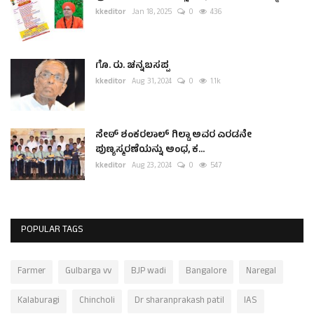
kkeditor
Jan 18, 2025
0
436
ಗೊ. ರು. ಚನ್ನಬಸಪ್ಪ
kkeditor
Aug 31, 2024
0
1.1k
ಸೇಠ್ ಶಂಕರಲಾಲ್ ಗಿಲ್ಡಾ ಅವರ ಎರಡನೇ
ಪುಣ್ಯಸ್ಮರಣೆಯನ್ನು ಅಂಧ, ಕ...
kkeditor
Aug 23, 2024
0
547
POPULAR TAGS
Farmer
Gulbarga vv
BJP wadi
Bangalore
Naregal
Kalaburagi
Chincholi
Dr sharanprakash patil
IAS