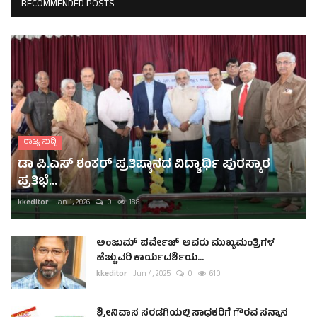
RECOMMENDED POSTS
ರಾಜ್ಯ ಸುದ್ದಿ
ಡಾ ಪಿ.ಎಸ್ ಶಂಕರ್ ಪ್ರತಿಷ್ಠಾನದ ವಿದ್ಯಾರ್ಥಿ ಪುರಸ್ಕಾರ
ಪ್ರತಿಭೆ...
kkeditor
Jan 1, 2026
0
188
ಅಂಜುಮ್ ಪರ್ವೇಜ್ ಅವರು ಮುಖ್ಯಮಂತ್ರಿಗಳ
ಹೆಚ್ಚುವರಿ ಕಾರ್ಯದರ್ಶಿಯ...
kkeditor
Jun 4, 2025
0
610
ಶ್ರೀನಿವಾಸ ಸರಡಗಿಯಲ್ಲಿ ಸಾಧಕರಿಗೆ ಗೌರವ ಸನ್ಮಾನ