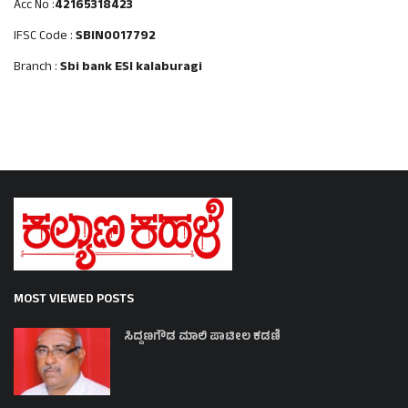
Acc No :
42165318423
IFSC Code :
SBIN0017792
Branch :
Sbi bank ESI kalaburagi
MOST VIEWED POSTS
ಸಿದ್ದಣಗೌಡ ಮಾಲಿ ಪಾಟೀಲ ಕಡಣಿ