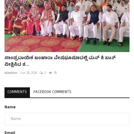
ಸಾಂಪ್ರದಾಯಿಕ ಬಂಜಾರಾ ವೇಷಭೂಷಣದಲ್ಲಿ ಮನ್ ಕಿ ಬಾತ್
ವೀಕ್ಷಿಸಿದ ಶ...
kkeditor
Jun 28, 2026
0
78
COMMENTS
FACEBOOK COMMENTS
Name
Email