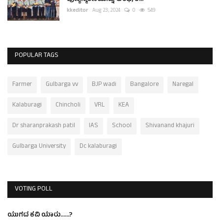
kkeditor
Aug 23, 2024
0
549
POPULAR TAGS
Farmer
Gulbarga vv
BJP wadi
Bangalore
Naregal
Kalaburagi
Chincholi
VRL
KEA
Dr sharanprakash patil
IAS
School
Shivanand khajuri
Gulbarga University
Dc kalaburagi
VOTING POLL
ಯುಗದ ಕವಿ ಯಾರು......?