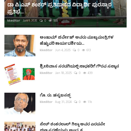
ಡಾ ಪಿ.ಎಸ್ ಶಂಕರ್ ಪ್ರತಿಷ್ಠಾನದ ವಿದ್ಯಾರ್ಥಿ ಪುರಸ್ಕಾರ
ಪ್ರತಿಭೆ...
kkeditor
Jan 1, 2026
0
188
ಅಂಜುಮ್ ಪರ್ವೇಜ್ ಅವರು ಮುಖ್ಯಮಂತ್ರಿಗಳ
ಹೆಚ್ಚುವರಿ ಕಾರ್ಯದರ್ಶಿಯ...
kkeditor
Jun 4, 2025
0
613
ಶ್ರೀನಿವಾಸ ಸರಡಗಿಯಲ್ಲಿ ಸಾಧಕರಿಗೆ ಗೌರವ ಸನ್ಮಾನ
kkeditor
Jan 18, 2025
0
439
ಗೊ. ರು. ಚನ್ನಬಸಪ್ಪ
kkeditor
Aug 31, 2024
0
1.1k
ಸೇಠ್ ಶಂಕರಲಾಲ್ ಗಿಲ್ಡಾ ಅವರ ಎರಡನೇ
ಪುಣ್ಯಸ್ಮರಣೆಯನ್ನು ಅಂಧ, ಕ...