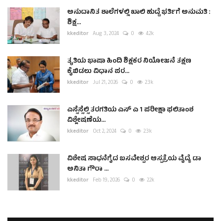
ಅನುದಾನಿತ ಶಾಲೆಗಳಲ್ಲಿ ಖಾಲಿ ಹುದ್ದೆ ಭರ್ತಿಗೆ ಅನುಮತಿ :
ಶಿಕ್ಷ...
kkeditor
Aug 3, 2024
0
4.2k
ತೃತಿಯ ಭಾಷಾ ಹಿಂದಿ ಶಿಕ್ಷಕರ ನಿಯೋಜನೆ ತಕ್ಷಣ
ಕೈಬಿಡಲು ವಿಧಾನ ಪರ...
kkeditor
Jul 21, 2026
0
2.3k
ಎಸ್ಸೆಸ್ಸೆಲ್ಸಿ ತರಗತಿಯ ಎಸ್ ಎ 1 ಪರೀಕ್ಷಾ ಫಲಿತಾಂಶ
ವಿಶ್ಲೇಷಣೆಯ...
kkeditor
Oct 2, 2024
0
2.3k
ವಿಶೇಷ ಸಾಧನೆಗೈದ ಬಸವೇಶ್ವರ ಆಸ್ಪತ್ರೆಯ ವೈದ್ಯೆ ಡಾ
ಅನಿತಾ ಗೌರಾ ...
kkeditor
Feb 19, 2026
0
2.2k