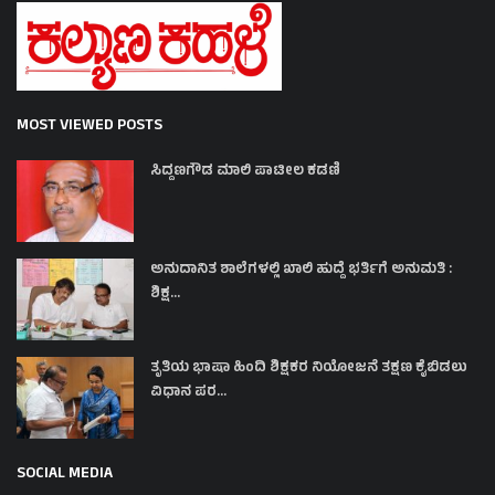
MOST VIEWED POSTS
ಸಿದ್ದಣಗೌಡ ಮಾಲಿ ಪಾಟೀಲ ಕಡಣಿ
ಅನುದಾನಿತ ಶಾಲೆಗಳಲ್ಲಿ ಖಾಲಿ ಹುದ್ದೆ ಭರ್ತಿಗೆ ಅನುಮತಿ :
ಶಿಕ್ಷ...
ತೃತಿಯ ಭಾಷಾ ಹಿಂದಿ ಶಿಕ್ಷಕರ ನಿಯೋಜನೆ ತಕ್ಷಣ ಕೈಬಿಡಲು
ವಿಧಾನ ಪರ...
SOCIAL MEDIA