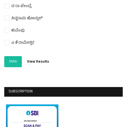
ದ ರಾ ಬೇಂದ್ರೆ
ಸಿದ್ದರಾಮ ಹೋನ್ಕಲ್
ಕುವೆಂಪು
ಎ ಕೆ ರಾಮೇಶ್ವರ
Vote
View Results
SUBSCRIPTION