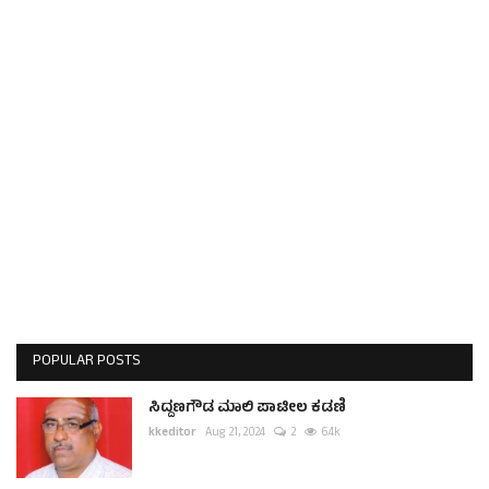
POPULAR POSTS
ಸಿದ್ದಣಗೌಡ ಮಾಲಿ ಪಾಟೀಲ ಕಡಣಿ
kkeditor
Aug 21, 2024
2
6.4k