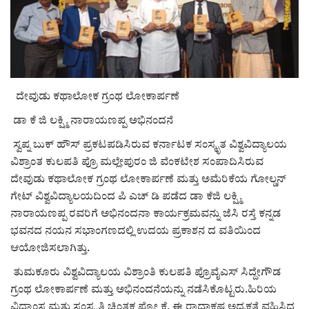
ರಾಜಕೀಯ
ಸುದ್ದಿ
ದೇವುಡು ಕಥಾಲೋಕ ಗ್ರಂಥ ಲೋಕಾರ್ಪಣೆ
e-paper (ಇ–ಪೇಪರ್‌)
ಡಾ ಕೆ ಜಿ ಲಕ್ಷ್ಮಿ ನಾರಾಯಣಪ್ಪ ಅಭಿನಂದನೆ
ಪುಸ್ತಕ ಪರಿಚಯ
ಸ್ವಪ್ನ ಬುಕ್ ಹೌಸ್ ಪ್ರಕಟಪಡಿಸಿರುವ ಕರ್ನಾಟಕ ಸಂಸ್ಕೃತ ವಿಶ್ವವಿದ್ಯಾಲಯ
ವಿಶ್ರಾಂತ ಕುಲಪತಿ ಪ್ರೊ ಮಲ್ಲೇಪುರಂ ಜಿ ವೆಂಕಟೇಶ ಸಂಪಾದಿಸಿರುವ
ಅಂಕಣ
ದೇವುಡು ಕಥಾಲೋಕ ಗ್ರಂಥ ಲೋಕಾರ್ಪಣೆ ಮತ್ತು ಅಮೆರಿಕೆಯ ಗೋಲ್ಡನ್
ಗೇಟ್ ವಿಶ್ವವಿದ್ಯಾಲಯದಿಂದ ಪಿ ಎಚ್ ಡಿ ಪಡೆದ ಡಾ ಕೆಜಿ ಲಕ್ಷ್ಮಿ
ಸಾಧಕರ ಪರಿಚಯ
ನಾರಾಯಣಪ್ಪ ರವರಿಗೆ ಅಭಿನಂದನಾ ಕಾರ್ಯಕ್ರಮವನ್ನು ಜೆಸಿ ರಸ್ತೆ ಕನ್ನಡ
ಭವನದ ನಯನ ಸಭಾಂಗಣದಲ್ಲಿ ಉದಯ ಪ್ರಕಾಶನ ದ ವತಿಯಿಂದ
ಪತ್ರಕರ್ತರ ಪರಿಚಯ
ಆಯೋಜಿಸಲಾಗಿತ್ತು.
ತುಮಕೂರು ವಿಶ್ವವಿದ್ಯಾಲಯ ವಿಶ್ರಾಂತಿ ಕುಲಪತಿ ಪ್ರೊವೈಎಸ್ ಸಿದ್ದೇಗೌಡ
ಸಂಪಾದಕೀಯ
ಗ್ರಂಥ ಲೋಕಾರ್ಪಣೆ ಮತ್ತು ಅಭಿನಂದನೆಯನ್ನು ನಡೆಸಿಕೊಟ್ಟರು.ಹಿರಿಯ
ವಿದ್ವಾಂಸ ಮತ್ತು ಸಂಸ್ಕೃತಿ ಚಿಂತಕ ಪ್ರೋ ಕೆ. ಈ ರಾಧಾಕೃಷ್ಣ ಅಧ್ಯಕ್ಷತೆ ವಹಿಸಿದ್ದ