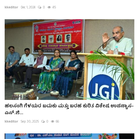
kkeditor
Dec 1, 2024
0
45
ಹಲಸಂಗಿ ಗೆಳಯರ ಬದುಕು ಮತ್ತು ಬರಹ ಕುರಿತ ವಿಶೇಷ ಉಪನ್ಯಾಸ-
ಎಸ್.ಜಿ...
kkeditor
Sep 30, 2025
0
66