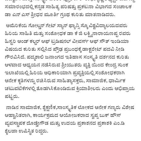
ಕವನ
ಸಮಾರಂಭದಲ್ಲಿ ಕನ್ನಡ ಸಾಹಿತ್ಯ ಪರಿಷತ್ತು ಪ್ರಕಟನಾ ವಿಭಾಗದ ಸಂಚಾಲಕ
ಡಾ ಎನ್ ಎಸ್ ಶ್ರೀಧರ ಮೂರ್ತಿ ಗ್ರಂಥ ಕುರಿತು ಮಾತನಾಡಿದರು.
Digital Subscription
ಅಮೆರಿಕೆಯ ಗೋಲ್ಡನ್ ಗೇಟ್ ಸ್ಯಾನ್ ಫ್ಯಾನ್ಸಿ ಸ್ಕೊ ವಿಶ್ವವಿದ್ಯಾಲಯದವರು
ಹಿರಿಯ ಸಾಹಿತಿ ಮತ್ತು ಸಂಶೋಧಕ ಡಾ ಕೆ ಜಿ ಲಕ್ಷ್ಮಿನಾರಾಯಣಪ್ಪ ರವರು
ಹಿಸ್ಟರಿ ಅಂಡ್ ಕಲ್ಚರ್ ಆಫ್ ಟ್ರಡಿಷನಲ್ ವೀವರ್ಸ್ ಆಫ್ ಸೌತ್ ಇಂಡಿಯಾ
ವಿಷಯದ ಕುರಿತು ಸಲ್ಲಿಸಿದ ಪ್ರೌಢ ಪ್ರಬಂಧಕ್ಕೆ ಡಾಕ್ಟರೇಟ್ ಪದವಿ ನೀಡಿ
ಗೌರವಿಸಿದೆ. ಪದ್ಮಶಾಲಿ ಜನಾಂಗದ ಇತಿಹಾಸ ಸಂಸ್ಕೃತಿ ದರ್ಶನದ ಕುರಿತು
ಆಳವಾದ ಅಧ್ಯಯನ ನಡೆಸಿರುವ ಶ್ರೀಯುತರು ವೃತ್ತಿ ಯಿಂದ ಕೇಂದ್ರ ಸುಂಕ
ಇಲಾಖೆಯಲ್ಲಿ ಹಿರಿಯ ಅಧಿಕಾರಿಯಾಗಿ ಪ್ರವೃತ್ತಿಯಲ್ಲಿ ಸಂಶೋಧಕರಾಗಿ
ಅನೇಕ ಕೃತಿಗಳನ್ನು ರಚಿಸಿರುವ ಸಾಹಿತ್ಯಾಸಕ್ತರು, ಸಾಮಾಜಿಕ, ಧಾರ್ಮಿಕ
ಚಟುವಟಿಕೆಗಳಲ್ಲಿ ತೊಡಗಿಸಿಕೊಂಡಿರುವ ಕ್ರಿಯಾಶೀಲರು ಎಂದು ಅಭಿಪ್ರಾಯ
ಪಟ್ಟರು.
ನಾಡಿನ ಸಾಮಾಜಿಕ, ಶೈಕ್ಷಣಿಕ,ಸಾಂಸ್ಕೃತಿಕ ಲೋಕದ ಅನೇಕ ಗಣ್ಯರು ವಿಶೇಷ
ಆಹ್ವಾನಿತರಾಗಿ, ಕಾರ್ಯಕ್ರಮದ ಆಯೋಜಕರಾದ ಸ್ವಪ್ನ ಬುಕ್ ಹೌಸ್
ವ್ಯವಸ್ಥಾಪಕ ದೊಡ್ಡೇಗೌಡ ಮತ್ತು ಉದಯ ಪ್ರಕಾಶನದ ಪ್ರಕಾಶಕಿ ಎಂ.ಡಿ
ಶೈಲಜಾ ಉಪಿಸ್ಥಿತ ರಿದ್ದರು.