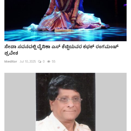
ಸೇವಾ ಸದನದಲ್ಲಿ ಡೈನಿಕಾ ಎಸ್ ಶೆಟ್ಟಿಯವರ ಕಥಕ್ ರಂಗಮಂಚ್
ಪ್ರವೇಶ
kkeditor
Jul 10, 2025
0
55