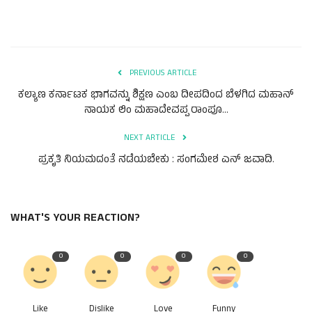
PREVIOUS ARTICLE
ಕಲ್ಯಾಣ ಕರ್ನಾಟಕ ಭಾಗವನ್ನು ಶಿಕ್ಷಣ ಎಂಬ ದೀಪದಿಂದ ಬೆಳಗಿದ ಮಹಾನ್
ನಾಯಕ ಲಿಂ ಮಹಾದೇವಪ್ಪ ರಾಂಪೂ...
NEXT ARTICLE
ಪ್ರಕೃತಿ ನಿಯಮದಂತೆ ನಡೆಯಬೇಕು : ಸಂಗಮೇಶ ಎನ್ ಜವಾದಿ.
WHAT'S YOUR REACTION?
0
0
0
0
Like
Dislike
Love
Funny