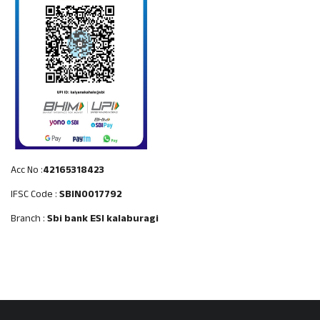
Acc No :
42165318423
IFSC Code :
SBIN0017792
Branch :
Sbi bank ESI kalaburagi