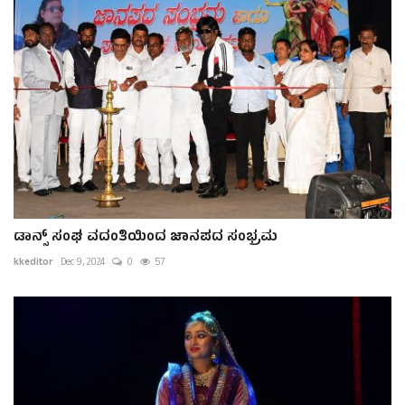
ಡಾನ್ಸ್ ಸಂಘ ವದಂತಿಯಿಂದ ಜಾನಪದ ಸಂಭ್ರಮ
kkeditor
Dec 9, 2024
0
57