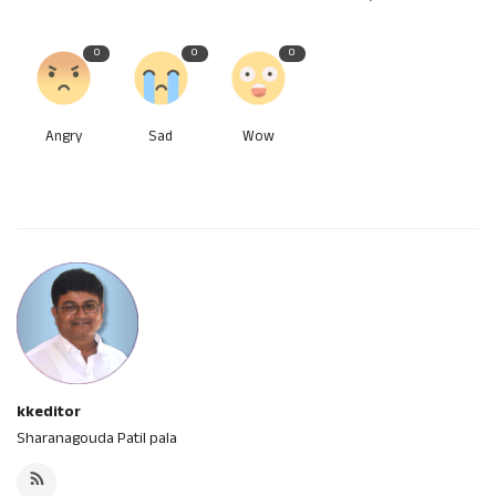
0
0
0
Angry
Sad
Wow
kkeditor
Sharanagouda Patil pala