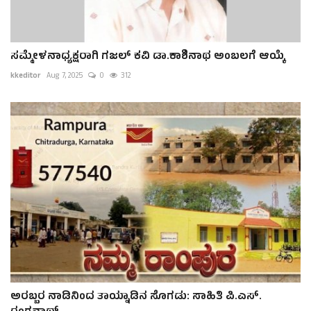
ಸಮ್ಮೇಳನಾಧ್ಯಕ್ಷರಾಗಿ ಗಜಲ್ ಕವಿ ಡಾ.ಕಾಶಿನಾಥ ಅಂಬಲಗೆ ಆಯ್ಕೆ
kkeditor
Aug 7, 2025
0
312
ಅರಬ್ಬರ ನಾಡಿನಿಂದ ತಾಯ್ನಾಡಿನ ಸೊಗಡು: ಸಾಹಿತಿ ಪಿ.ಎಸ್.