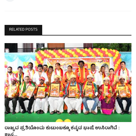
RELATED POSTS
ರಾಜ್ಯದ ಪ್ರತಿಯೊಂದು ಕುಟುಂಬಕ್ಕೂ ಕನ್ನಡ ಭಾಷೆ ಉಸಿರಾಗಿದೆ :
ಶಾಸ...