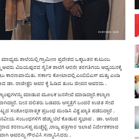
್ನಡ ಮಾಧ್ಯಮ ಶಾಲೆಯಲ್ಲಿ ಗ್ರಾಮೀಣ ಪ್ರದೇಶದ ಒಕ್ಕಲುತನ ಕುಟುಂಬ
ರಣ್ಣ ಅವರು ವಿಜಯಪುರದ ಸೈನಿಕ ಶಾಲೆಗೆ ಆರನೇ ತರಗತಿಗಯ ಅಧ್ಯಯನಕ್ಕೆ
 ಕಾರಣವಾಯಿತು. ಸರ್ಕಾರಿ ಕೋಟಾದಲ್ಲಿ ಎಂಬಿಬಿಎಸ್‌ ಮತ್ತು ಎಂಡಿ
ಞರಾದ ಡಾ. ರಾಜೇಶ್ವರಿ ಅವರ ಕೈ ಹಿಡಿದ ತುಂಬ ಜೀವನ ಅವರದು .
್ಯಾಂಪುಗಳನ್ನು ಮಾಡುವ ಮೂಲಕ ಜನಸೇವೆ ಮಾಡಿದ್ದಾರೆ.ಕಲ್ಯಾಣ
ಿದ್ದಾರೆ. ದೀನ ದಲಿತರು ಬಡವರು ಆಸ್ಪತ್ರೆಗೆ ಬಂದರೆ ಉಚಿತ ಸೇವೆ
ದ ಸಂಶೋಧನಾತ್ಮಕ ಪ್ರಬಂಧ ಮಂಡಿಸಿ ವಿಶ್ವ ಖ್ಯಾತಿ ಪಡೆದಿದ್ದಾರೆ .
ನ ಮಾನವೀಯ ಸಂಬಂಧಗಳಿಗೆ ಹೆಚ್ಚು ಬೆಲೆ ಕೊಡುವ ಸ್ವಭಾವ . ಡಾ. ಆನಂದ
ಕ್ಷರಾದ ಶರಣಬಸಪ್ಪ ಮಚ್ಚೆಟ್ಟಿ ,ರಾಜ್ಯ ಪತ್ರಗಾರ ಇಲಾಖೆ ನಿರ್ದೇಶಕರಾದ
ಾಗಿ ಅವರನ್ನು ಗೌರವಿಸಿ ಸನ್ಮಾನಿಸಿದರು .