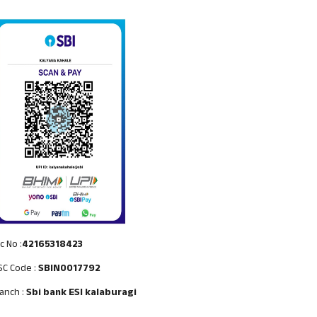
c No :
42165318423
SC Code :
SBIN0017792
anch :
Sbi bank ESI kalaburagi