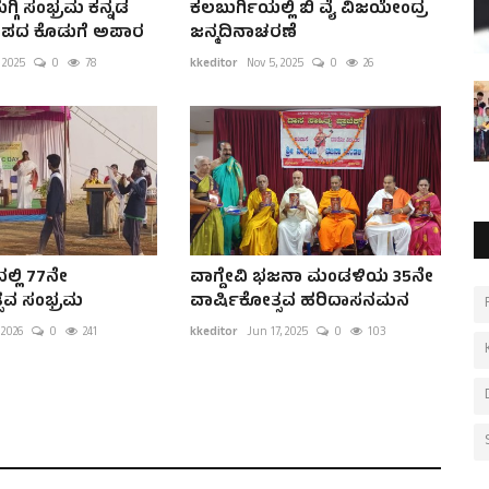
್ಗಿ ಸಂಭ್ರಮ ಕನ್ನಡ
ಕಲಬುರ್ಗಿಯಲ್ಲಿ ಬಿ ವೈ ವಿಜಯೇಂದ್ರ
 ಜನಪದ ಕೊಡುಗೆ ಅಪಾರ
ಜನ್ಮದಿನಾಚರಣೆ
 2025
0
78
kkeditor
Nov 5, 2025
0
26
ಲ್ಲಿ 77ನೇ
ವಾಗ್ದೇವಿ ಭಜನಾ ಮಂಡಳಿಯ 35ನೇ
ಸವ ಸಂಭ್ರಮ
ವಾರ್ಷಿಕೋತ್ಸವ ಹರಿದಾಸನಮನ
 2026
0
241
kkeditor
Jun 17, 2025
0
103