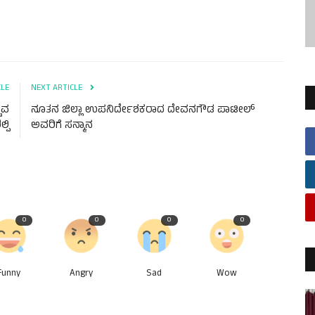
CLE
NEXT ARTICLE
ುವ
ನೂತನ ಜಿಲ್ಲಾ ಉಪನಿರ್ದೇಶಕರಾದ ದೇವನಗೌಡ ಪಾಟೀಲ್
ಲ್ಪಿ
ಅವರಿಗೆ ಸನ್ಮಾನ
0
0
0
0
Funny
Angry
Sad
Wow