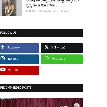
ವಿಶೇಷ ಸಾಧನೆಗೈದ ಬಸವೇಶ್ವರ ಆಸ್ಪತ್ರೆಯ
ವೈದ್ಯೆ ಡಾ ಅನಿತಾ ಗೌರಾ ...
kkeditor
Feb 19, 2026
0
2.2k
FOLLOW US
Facebook
X (Twitter)
Instagram
WhatsApp
YouTube
RECOMMENDED POSTS