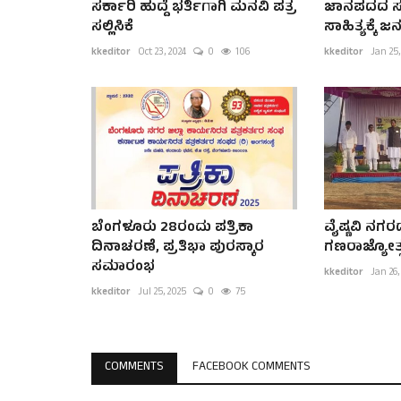
ಸರ್ಕಾರಿ ಹುದ್ದೆ ಭರ್ತಿಗಾಗಿ ಮನವಿ ಪತ್ರ
ಜಾನಪದದ ಸುಗ
ಸಲ್ಲಿಸಿಕೆ
ಸಾಹಿತ್ಯಕ್ಕೆ
kkeditor
Oct 23, 2024
0
106
kkeditor
Jan 25,
ಬೆಂಗಳೂರು 28ರಂದು ಪತ್ರಿಕಾ
ವೈಷ್ಣವಿ ನಗರದ
ದಿನಾಚರಣೆ, ಪ್ರತಿಭಾ ಪುರಸ್ಕಾರ
ಗಣರಾಜ್ಯೋತ್
ಸಮಾರಂಭ
kkeditor
Jan 26,
kkeditor
Jul 25, 2025
0
75
COMMENTS
FACEBOOK COMMENTS