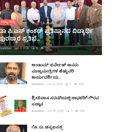
ರಾಜ್ಯ ಸುದ್ದಿ
ಡಾ ಪಿ.ಎಸ್ ಶಂಕರ್ ಪ್ರತಿಷ್ಠಾನದ ವಿದ್ಯಾರ್ಥಿ
ಪುರಸ್ಕಾರ ಪ್ರತಿಭೆ...
kkeditor
Jan 1, 2026
0
188
ಅಂಜುಮ್ ಪರ್ವೇಜ್ ಅವರು
ಮುಖ್ಯಮಂತ್ರಿಗಳ ಹೆಚ್ಚುವರಿ
ಕಾರ್ಯದರ್ಶಿಯ...
kkeditor
Jun 4, 2025
0
609
ಶ್ರೀನಿವಾಸ ಸರಡಗಿಯಲ್ಲಿ ಸಾಧಕರಿಗೆ ಗೌರವ
ಸನ್ಮಾನ
kkeditor
Jan 18, 2025
0
436
ಗೊ. ರು. ಚನ್ನಬಸಪ್ಪ