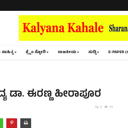
- ಸಾಹಿತ್ಯ
ಕ್ರೈಂ ಸ್ಟೋರಿ
ರಾಜಕೀಯ
ಸುದ್ದಿ
E-PAPER (
ಯ ಡಾ. ಈರಣ್ಣ ಹೀರಾಪೂರ
0
55