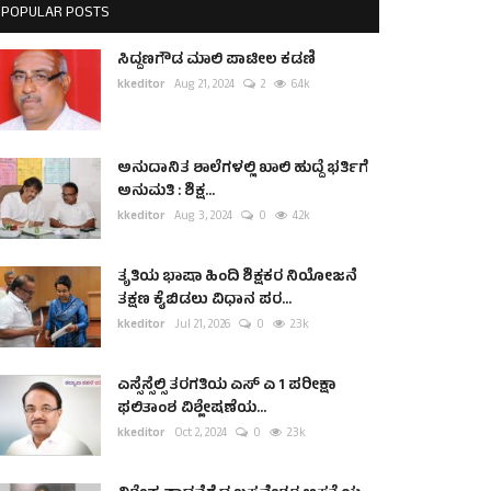
POPULAR POSTS
ಸಿದ್ದಣಗೌಡ ಮಾಲಿ ಪಾಟೀಲ ಕಡಣಿ
kkeditor
Aug 21, 2024
2
6.4k
ಅನುದಾನಿತ ಶಾಲೆಗಳಲ್ಲಿ ಖಾಲಿ ಹುದ್ದೆ ಭರ್ತಿಗೆ
ಅನುಮತಿ : ಶಿಕ್ಷ...
kkeditor
Aug 3, 2024
0
4.2k
ತೃತಿಯ ಭಾಷಾ ಹಿಂದಿ ಶಿಕ್ಷಕರ ನಿಯೋಜನೆ
ತಕ್ಷಣ ಕೈಬಿಡಲು ವಿಧಾನ ಪರ...
kkeditor
Jul 21, 2026
0
2.3k
ಎಸ್ಸೆಸ್ಸೆಲ್ಸಿ ತರಗತಿಯ ಎಸ್ ಎ 1 ಪರೀಕ್ಷಾ
ಫಲಿತಾಂಶ ವಿಶ್ಲೇಷಣೆಯ...
kkeditor
Oct 2, 2024
0
2.3k