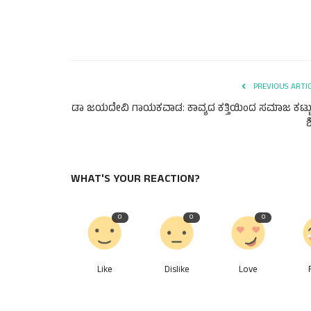
PREVIOUS ARTI
ಡಾ ಜಯದೇವಿ ಗಾಯಕವಾಡ: ಕಾವ್ಯದ ಕತ್ತಿಯಿಂದ ಸಮಾಜ ಕಟ್ಟ
ಶಿ
WHAT'S YOUR REACTION?
0
0
0
Like
Dislike
Love