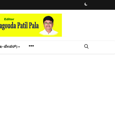
ಇ–ಪೇಪರ್‌)