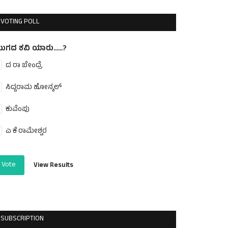
VOTING POLL
ುಗದ ಕವಿ ಯಾರು......?
ದ ರಾ ಬೇಂದ್ರೆ
ಸಿದ್ದರಾಮ ಹೋನ್ಕಲ್
ಕುವೆಂಪು
ಎ ಕೆ ರಾಮೇಶ್ವರ
Vote
View Results
SUBSCRIPTION