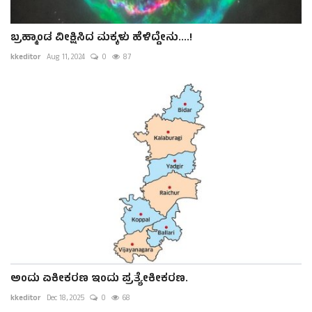
ಬ್ರಹ್ಮಾಂಡ ವೀಕ್ಷಿಸಿದ ಮಕ್ಕಳು ಹೆಳಿದ್ದೇನು....!
kkeditor
Aug 11, 2024
0
87
ಅಂದು ಏಕೀಕರಣ ಇಂದು ಪ್ರತ್ಯೇಕೀಕರಣ.
kkeditor
Dec 18, 2025
0
68