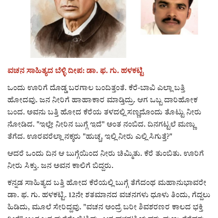
ರಾಜಕೀಯ
ಸುದ್ದಿ
e-paper (ಇ–ಪೇಪರ್‌)
ವಚನ ಸಾಹಿತ್ಯದ ಬೆಳ್ಳಿ ದೀಪ: ಡಾ. ಫ. ಗು. ಹಳಕಟ್ಟಿ
ಒಂದು ಊರಿಗೆ ದೊಡ್ಡ ಬರಗಾಲ ಬಂದಿತ್ತಂತೆ. ಕೆರೆ-ಬಾವಿ ಎಲ್ಲಾ ಬತ್ತಿ
ಪುಸ್ತಕ ಪರಿಚಯ
ಹೋದವು. ಜನ ನೀರಿಗೆ ಹಾಹಾಕಾರ ಮಾಡ್ತಿದ್ರು. ಆಗ ಒಬ್ಬ ದಾರಿಹೋಕ
ಬಂದ. ಅವನು ಬತ್ತಿ ಹೋದ ಕೆರೆಯ ತಳದಲ್ಲಿ ಸಣ್ಣದೊಂದು ತೊಟ್ಟು ನೀರು
ಅಂಕಣ
ನೋಡಿದ. "ಇಲ್ಲೇ ನೀರಿನ ಬುಗ್ಗೆ ಇದೆ" ಅಂತ ನಂಬಿದ. ದಿನಗಟ್ಟಲೆ ಮಣ್ಣು
ತೆಗೆದ. ಊರವರೆಲ್ಲಾ ನಕ್ಕರು "ಹುಚ್ಚ, ಇಲ್ಲಿ ನೀರು ಎಲ್ಲಿ ಸಿಗುತ್ತೆ?"
ಸಾಧಕರ ಪರಿಚಯ
ಆದರೆ ಒಂದು ದಿನ ಆ ಬುಗ್ಗೆಯಿಂದ ನೀರು ಚಿಮ್ಮಿತು. ಕೆರೆ ತುಂಬಿತು. ಊರಿಗೆ
ನೀರು ಸಿಕ್ತು. ಜನ ಅವನ ಕಾಲಿಗೆ ಬಿದ್ದರು.
ಪತ್ರಕರ್ತರ ಪರಿಚಯ
ಕನ್ನಡ ಸಾಹಿತ್ಯದ ಬತ್ತಿ ಹೋದ ಕೆರೆಯಲ್ಲಿ ಬುಗ್ಗೆ ತೆಗೆದಂಥ ಮಹಾನುಭಾವರೇ
ಸಂಪಾದಕೀಯ
ಡಾ. ಫ. ಗು. ಹಳಕಟ್ಟಿ. 12ನೇ ಶತಮಾನದ ವಚನಗಳು ಧೂಳು ತಿಂದು, ಗೆದ್ದಲು
ಹಿಡಿದು, ಮೂಲೆ ಸೇರಿದ್ದವು. "ವಚನ ಅಂದ್ರೆ ಬರೀ ಶಿವಶರಣರ ಕಾಲದ ಭಕ್ತಿ