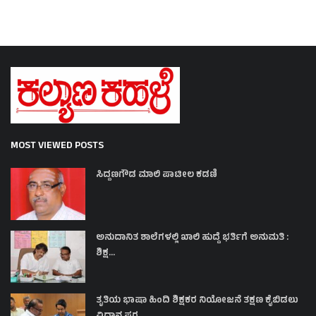
MOST VIEWED POSTS
ಸಿದ್ದಣಗೌಡ ಮಾಲಿ ಪಾಟೀಲ ಕಡಣಿ
ಅನುದಾನಿತ ಶಾಲೆಗಳಲ್ಲಿ ಖಾಲಿ ಹುದ್ದೆ ಭರ್ತಿಗೆ ಅನುಮತಿ :
ಶಿಕ್ಷ...
ತೃತಿಯ ಭಾಷಾ ಹಿಂದಿ ಶಿಕ್ಷಕರ ನಿಯೋಜನೆ ತಕ್ಷಣ ಕೈಬಿಡಲು