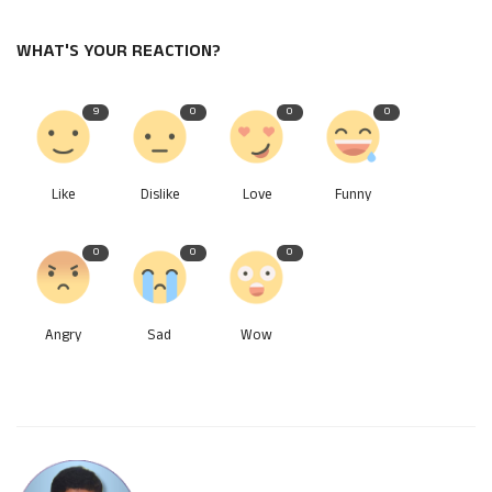
WHAT'S YOUR REACTION?
9
0
0
0
Like
Dislike
Love
Funny
0
0
0
Angry
Sad
Wow