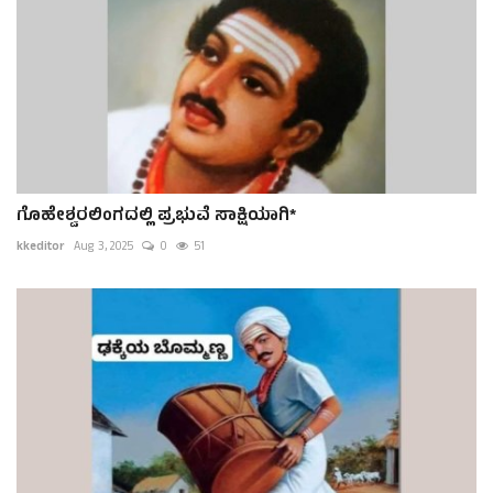
ಗೊಹೇಶ್ವರಲಿಂಗದಲ್ಲಿ ಪ್ರಭುವೆ ಸಾಕ್ಷಿಯಾಗಿ*
kkeditor
Aug 3, 2025
0
51