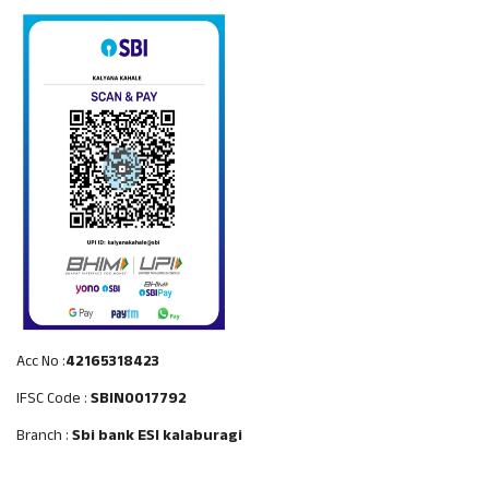
Acc No :
42165318423
IFSC Code :
SBIN0017792
Branch :
Sbi bank ESI kalaburagi