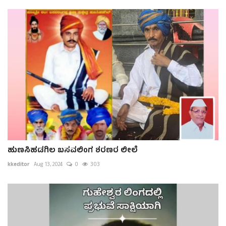
ಹುಣಸಿಹಡಗಿಲ ಬಸವಲಿಂಗ ಶರಣರ ಲೀಲೆ
kkeditor
Aug 13, 2024
0
303