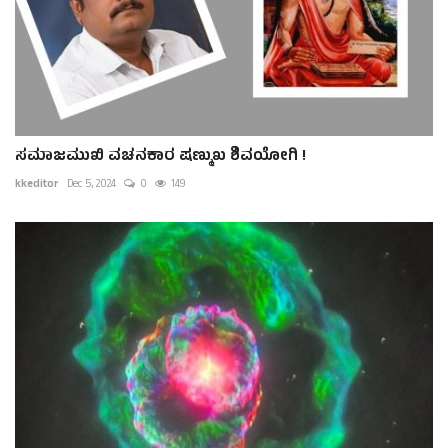
ಸಮಾಜಮುಖಿ ವಚನಕಾರ ಷಣ್ಮುಖ ಶಿವಯೋಗಿ !
kkeditor
Dec 5, 2024
0
149