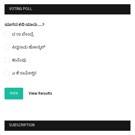
VOTING POLL
ಯುಗದ ಕವಿ ಯಾರು......?
ದ ರಾ ಬೇಂದ್ರೆ
ಸಿದ್ದರಾಮ ಹೋನ್ಕಲ್
ಕುವೆಂಪು
ಎ ಕೆ ರಾಮೇಶ್ವರ
Vote
View Results
SUBSCRIPTION