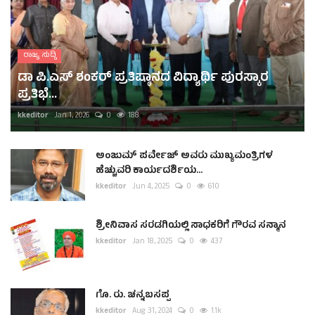
ರಾಜ್ಯ ಸುದ್ದಿ
ಡಾ ಪಿ.ಎಸ್ ಶಂಕರ್ ಪ್ರತಿಷ್ಠಾನದ ವಿದ್ಯಾರ್ಥಿ ಪುರಸ್ಕಾರ
ಪ್ರತಿಭೆ...
kkeditor
Jan 1, 2026
0
188
ಅಂಜುಮ್ ಪರ್ವೇಜ್ ಅವರು ಮುಖ್ಯಮಂತ್ರಿಗಳ
ಹೆಚ್ಚುವರಿ ಕಾರ್ಯದರ್ಶಿಯ...
kkeditor
Jun 4, 2025
0
610
ಶ್ರೀನಿವಾಸ ಸರಡಗಿಯಲ್ಲಿ ಸಾಧಕರಿಗೆ ಗೌರವ ಸನ್ಮಾನ
kkeditor
Jan 18, 2025
0
437
ಗೊ. ರು. ಚನ್ನಬಸಪ್ಪ
kkeditor
Aug 31, 2024
0
1.1k