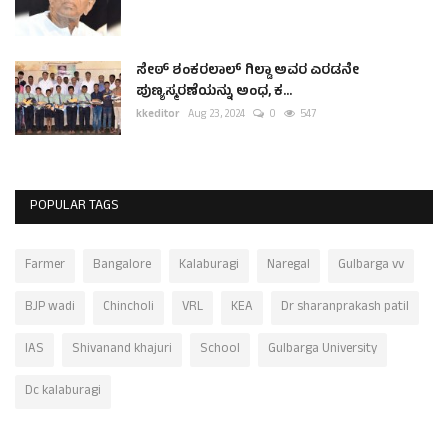
ಸೇಠ್ ಶಂಕರಲಾಲ್ ಗಿಲ್ಡಾ ಅವರ ಎರಡನೇ
ಪುಣ್ಯಸ್ಮರಣೆಯನ್ನು ಅಂಧ, ಕ...
kkeditor
Aug 23, 2024
0
547
POPULAR TAGS
Farmer
Bangalore
Kalaburagi
Naregal
Gulbarga vv
BJP wadi
Chincholi
VRL
KEA
Dr sharanprakash patil
IAS
Shivanand khajuri
School
Gulbarga University
Dc kalaburagi