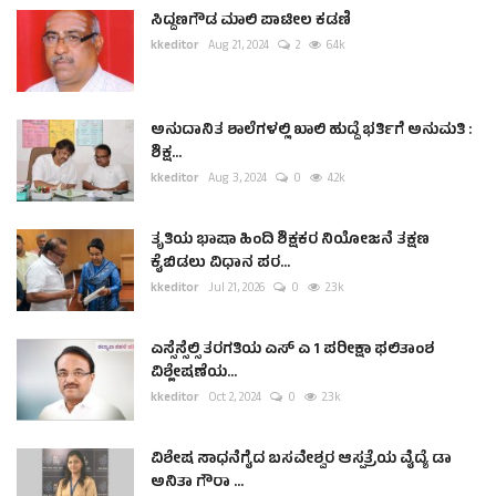
ಸಿದ್ದಣಗೌಡ ಮಾಲಿ ಪಾಟೀಲ ಕಡಣಿ
kkeditor
Aug 21, 2024
2
6.4k
ಅನುದಾನಿತ ಶಾಲೆಗಳಲ್ಲಿ ಖಾಲಿ ಹುದ್ದೆ ಭರ್ತಿಗೆ ಅನುಮತಿ :
ಶಿಕ್ಷ...
kkeditor
Aug 3, 2024
0
4.2k
ತೃತಿಯ ಭಾಷಾ ಹಿಂದಿ ಶಿಕ್ಷಕರ ನಿಯೋಜನೆ ತಕ್ಷಣ
ಕೈಬಿಡಲು ವಿಧಾನ ಪರ...
kkeditor
Jul 21, 2026
0
2.3k
ಎಸ್ಸೆಸ್ಸೆಲ್ಸಿ ತರಗತಿಯ ಎಸ್ ಎ 1 ಪರೀಕ್ಷಾ ಫಲಿತಾಂಶ
ವಿಶ್ಲೇಷಣೆಯ...
kkeditor
Oct 2, 2024
0
2.3k
ವಿಶೇಷ ಸಾಧನೆಗೈದ ಬಸವೇಶ್ವರ ಆಸ್ಪತ್ರೆಯ ವೈದ್ಯೆ ಡಾ
ಅನಿತಾ ಗೌರಾ ...