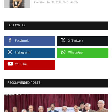
kkeditor
Feb 19, 2026
0
2.2k
FOLLOW US
Facebook
X (Twitter)
Instagram
WhatsApp
YouTube
RECOMMENDED POSTS