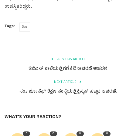
ಉಪಸ್ಥಿತರಿದ್ದರು.
Tags:
Sgs
PREVIOUS ARTICLE
ಕೆಜಿಎಸ್ ಶಾಲೆಯಲ್ಲಿ ಗಣಿತ ದಿನಾಚರಣೆ ಆಚರಣೆ
NEXT ARTICLE
ಸಂತ ಜೋಸೆಫ್ ಶಿಕ್ಷಣ ಸಂಸ್ಥೆಯಲ್ಲಿ ಕ್ರಿಸ್ಮಸ್ ಹಬ್ಬದ ಆಚರಣೆ.
WHAT'S YOUR REACTION?
0
0
0
0