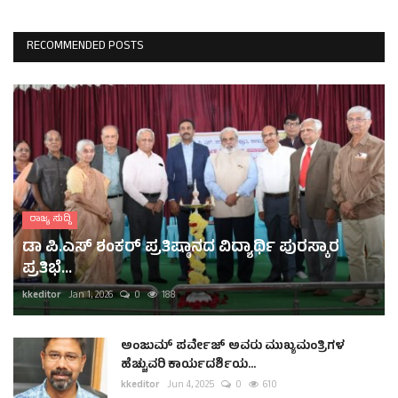
RECOMMENDED POSTS
ರಾಜ್ಯ ಸುದ್ದಿ
ಡಾ ಪಿ.ಎಸ್ ಶಂಕರ್ ಪ್ರತಿಷ್ಠಾನದ ವಿದ್ಯಾರ್ಥಿ ಪುರಸ್ಕಾರ
ಪ್ರತಿಭೆ...
kkeditor
Jan 1, 2026
0
188
ಅಂಜುಮ್ ಪರ್ವೇಜ್ ಅವರು ಮುಖ್ಯಮಂತ್ರಿಗಳ
ಹೆಚ್ಚುವರಿ ಕಾರ್ಯದರ್ಶಿಯ...
kkeditor
Jun 4, 2025
0
610