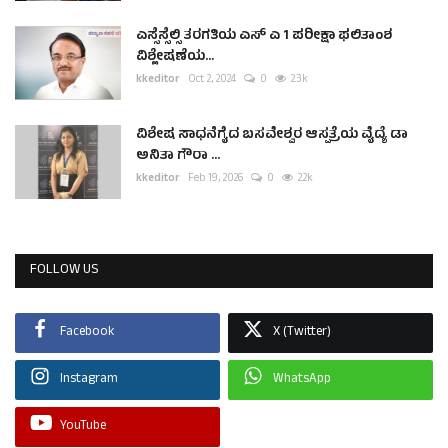
ಎಸ್ಸೆಸ್ಸೆಲ್ಸಿ ತರಗತಿಯ ಎಸ್ ಎ 1 ಪರೀಕ್ಷಾ ಫಲಿತಾಂಶ
ವಿಶ್ಲೇಷಣೆಯ...
kkeditor
Oct 2, 2024
0
2.3k
ವಿಶೇಷ ಸಾಧನೆಗೈದ ಬಸವೇಶ್ವರ ಆಸ್ಪತ್ರೆಯ ವೈದ್ಯೆ ಡಾ
ಅನಿತಾ ಗೌರಾ ...
kkeditor
Feb 19, 2026
0
2.2k
FOLLOW US
Facebook
X (Twitter)
Instagram
WhatsApp
YouTube