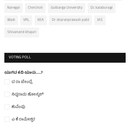
Naregal
Chincholi
Gulbarga University
Dc kalaburagi
Wadi
VRL
KEA
Dr sharanprakash patil
IAS
Shivanand khajuri
VOTING POLL
ಯುಗದ ಕವಿ ಯಾರು......?
ದ ರಾ ಬೇಂದ್ರೆ
ಸಿದ್ದರಾಮ ಹೋನ್ಕಲ್
ಕುವೆಂಪು
ಎ ಕೆ ರಾಮೇಶ್ವರ