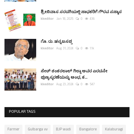
ಶ್ರೀನಿವಾಸ ಸರಡಗಿಯಲ್ಲಿ ಸಾಧಕರಿಗೆ ಗೌರವ ಸನ್ಮಾನ
kkeditor
Jan 18, 2025
0
436
ಗೊ. ರು. ಚನ್ನಬಸಪ್ಪ
kkeditor
Aug 31, 2024
0
1.1k
ಸೇಠ್ ಶಂಕರಲಾಲ್ ಗಿಲ್ಡಾ ಅವರ ಎರಡನೇ
ಪುಣ್ಯಸ್ಮರಣೆಯನ್ನು ಅಂಧ, ಕ...
kkeditor
Aug 23, 2024
0
547
POPULAR TAGS
Farmer
Gulbarga vv
BJP wadi
Bangalore
Kalaburagi