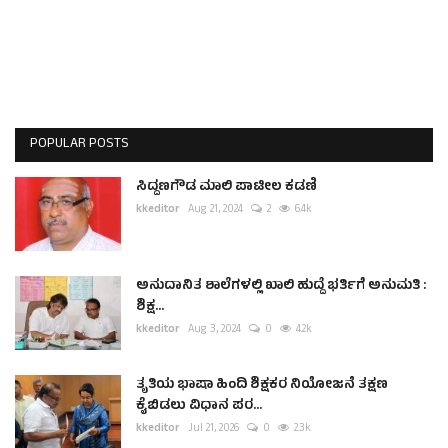
POPULAR POSTS
ಸಿದ್ದಣಗೌಡ ಮಾಲಿ ಪಾಟೀಲ ಕಡಣಿ
kkeditor
Aug 21, 2024
2
6.4k
ಅನುದಾನಿತ ಶಾಲೆಗಳಲ್ಲಿ ಖಾಲಿ ಹುದ್ದೆ ಭರ್ತಿಗೆ ಅನುಮತಿ :
ಶಿಕ್ಷ...
kkeditor
Aug 3, 2024
0
4.2k
ತೃತಿಯ ಭಾಷಾ ಹಿಂದಿ ಶಿಕ್ಷಕರ ನಿಯೋಜನೆ ತಕ್ಷಣ
ಕೈಬಿಡಲು ವಿಧಾನ ಪರ...
kkeditor
Jul 21, 2026
0
2.3k