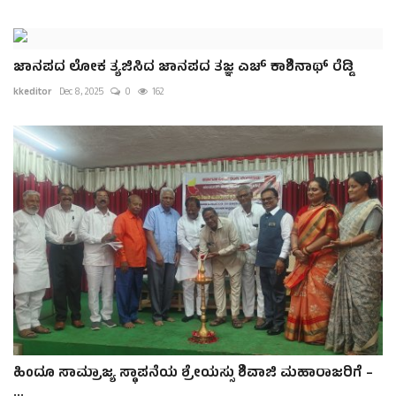
ಜಾನಪದ ಲೋಕ ತ್ಯಜಿಸಿದ ಜಾನಪದ ತಜ್ಞ ಎಚ್ ಕಾಶಿನಾಥ್ ರೆಡ್ಡಿ
kkeditor
Dec 8, 2025
0
162
ಹಿಂದೂ ಸಾಮ್ರಾಜ್ಯ ಸ್ಥಾಪನೆಯ ಶ್ರೇಯಸ್ಸು ಶಿವಾಜಿ ಮಹಾರಾಜರಿಗೆ –
...