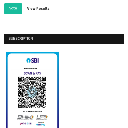
Vote
View Results
SUBSCRIPTION