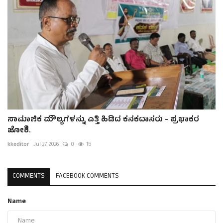
ಸಾಮಾಜಿಕ ಮೌಲ್ಯಗಳನ್ನು ಎತ್ತಿ ಹಿಡಿದ ಕನಕದಾಸರು - ಪ್ರಭಾಕರ
ಜೋಶಿ.
kkeditor
Jul 27, 2026
0
15
COMMENTS
FACEBOOK COMMENTS
Name