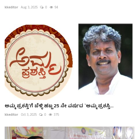
kkeditor
Aug 3, 2025
0
94
ಅಮ್ಮ ಪ್ರಶಸ್ತಿ’ಗೆ ಬೆಳ್ಳಿ ಹಬ್ಬ 25 ನೇ ವರ್ಷದ `ಅಮ್ಮ ಪ್ರಶಸ್ತಿ...
kkeditor
Oct 3, 2025
0
375