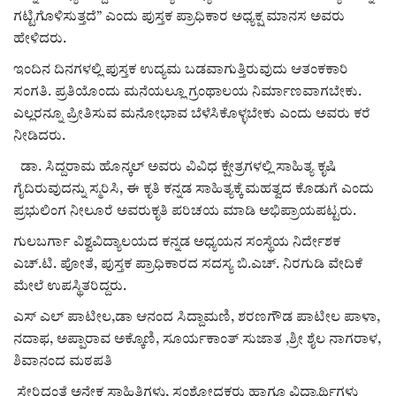
ಕವನ
ಗಟ್ಟಿಗೊಳಿಸುತ್ತದೆ” ಎಂದು ಪುಸ್ತಕ ಪ್ರಾಧಿಕಾರ ಅಧ್ಯಕ್ಷ ಮಾನಸ ಅವರು
ಹೇಳಿದರು.
Digital Subscription
ಇಂದಿನ ದಿನಗಳಲ್ಲಿ ಪುಸ್ತಕ ಉದ್ಯಮ ಬಡವಾಗುತ್ತಿರುವುದು ಆತಂಕಕಾರಿ
ಸಂಗತಿ. ಪ್ರತಿಯೊಂದು ಮನೆಯಲ್ಲೂ ಗ್ರಂಥಾಲಯ ನಿರ್ಮಾಣವಾಗಬೇಕು.
ಎಲ್ಲರನ್ನೂ ಪ್ರೀತಿಸುವ ಮನೋಭಾವ ಬೆಳೆಸಿಕೊಳ್ಳಬೇಕು ಎಂದು ಅವರು ಕರೆ
ನೀಡಿದರು.
ಡಾ. ಸಿದ್ದರಾಮ ಹೊನ್ಕಲ್ ಅವರು ವಿವಿಧ ಕ್ಷೇತ್ರಗಳಲ್ಲಿ ಸಾಹಿತ್ಯ ಕೃಷಿ
ಗೈದಿರುವುದನ್ನು ಸ್ಮರಿಸಿ, ಈ ಕೃತಿ ಕನ್ನಡ ಸಾಹಿತ್ಯಕ್ಕೆ ಮಹತ್ವದ ಕೊಡುಗೆ ಎಂದು
ಪ್ರಭುಲಿಂಗ ನೀಲೂರೆ ಅವರುಕೃತಿ ಪರಿಚಯ ಮಾಡಿ ಅಭಿಪ್ರಾಯಪಟ್ಟರು.
ಗುಲಬರ್ಗಾ ವಿಶ್ವವಿದ್ಯಾಲಯದ ಕನ್ನಡ ಅಧ್ಯಯನ ಸಂಸ್ಥೆಯ ನಿರ್ದೇಶಕ
ಎಚ್.ಟಿ. ಪೋತೆ, ಪುಸ್ತಕ ಪ್ರಾಧಿಕಾರದ ಸದಸ್ಯ ಬಿ.ಎಚ್. ನಿರಗುಡಿ ವೇದಿಕೆ
ಮೇಲೆ ಉಪಸ್ಥಿತರಿದ್ದರು.
ಎಸ್ ಎಲ್ ಪಾಟೀಲ,ಡಾ ಆನಂದ ಸಿದ್ದಾಮಣಿ, ಶರಣಗೌಡ ಪಾಟೀಲ ಪಾಳಾ,
ನದಾಫ, ಅಪ್ಪಾರಾವ ಅಕ್ಕೊಣಿ, ಸೂರ್ಯಕಾಂತ್ ಸುಜಾತ ,ಶ್ರೀ ಶೈಲ ನಾಗರಾಳ,
ಶಿವಾನಂದ ಮಠಪತಿ
ಸೇರಿದಂತೆ ಅನೇಕ ಸಾಹಿತಿಗಳು, ಸಂಶೋಧಕರು ಹಾಗೂ ವಿದ್ಯಾರ್ಥಿಗಳು