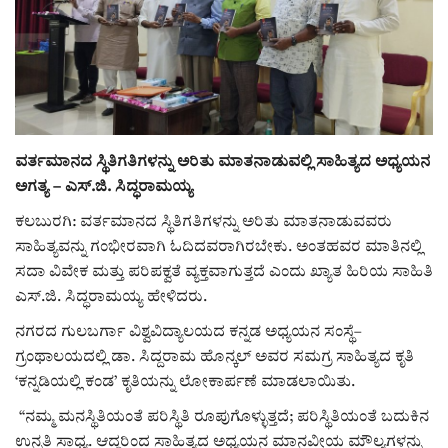
ರಾಜಕೀಯ
ಸುದ್ದಿ
e-paper (ಇ–ಪೇಪರ್‌)
ವರ್ತಮಾನದ ಸ್ಥಿತಿಗತಿಗಳನ್ನು ಅರಿತು ಮಾತನಾಡುವಲ್ಲಿ ಸಾಹಿತ್ಯದ ಅಧ್ಯಯನ
ಅಗತ್ಯ – ಎಸ್.ಜಿ. ಸಿದ್ಧರಾಮಯ್ಯ
ಪುಸ್ತಕ ಪರಿಚಯ
ಕಲಬುರಗಿ: ವರ್ತಮಾನದ ಸ್ಥಿತಿಗತಿಗಳನ್ನು ಅರಿತು ಮಾತನಾಡುವವರು
ಅಂಕಣ
ಸಾಹಿತ್ಯವನ್ನು ಗಂಭೀರವಾಗಿ ಓದಿದವರಾಗಿರಬೇಕು. ಅಂತಹವರ ಮಾತಿನಲ್ಲಿ
ಸದಾ ವಿವೇಕ ಮತ್ತು ಪರಿಪಕ್ವತೆ ವ್ಯಕ್ತವಾಗುತ್ತದೆ ಎಂದು ಖ್ಯಾತ ಹಿರಿಯ ಸಾಹಿತಿ
ಸಾಧಕರ ಪರಿಚಯ
ಎಸ್.ಜಿ. ಸಿದ್ಧರಾಮಯ್ಯ ಹೇಳಿದರು.
ನಗರದ ಗುಲಬರ್ಗಾ ವಿಶ್ವವಿದ್ಯಾಲಯದ ಕನ್ನಡ ಅಧ್ಯಯನ ಸಂಸ್ಥೆ–
ಪತ್ರಕರ್ತರ ಪರಿಚಯ
ಗ್ರಂಥಾಲಯದಲ್ಲಿ ಡಾ. ಸಿದ್ದರಾಮ ಹೊನ್ಕಲ್ ಅವರ ಸಮಗ್ರ ಸಾಹಿತ್ಯದ ಕೃತಿ
‘ಕನ್ನಡಿಯಲ್ಲಿ ಕಂಡ’ ಕೃತಿಯನ್ನು ಲೋಕಾರ್ಪಣೆ ಮಾಡಲಾಯಿತು.
ಸಂಪಾದಕೀಯ
“ನಮ್ಮ ಮನಸ್ಥಿತಿಯಂತೆ ಪರಿಸ್ಥಿತಿ ರೂಪುಗೊಳ್ಳುತ್ತದೆ; ಪರಿಸ್ಥಿತಿಯಂತೆ ಬದುಕಿನ
ಉನ್ನತಿ ಸಾಧ್ಯ. ಆದ್ದರಿಂದ ಸಾಹಿತ್ಯದ ಅಧ್ಯಯನ ಮಾನವೀಯ ಮೌಲ್ಯಗಳನ್ನು