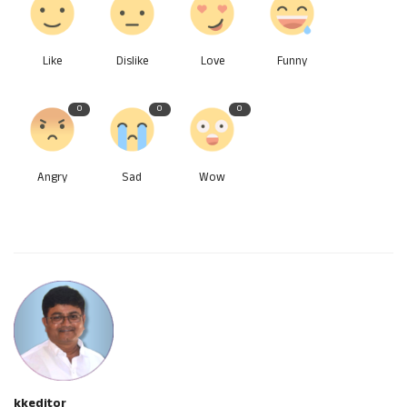
Like
Dislike
Love
Funny
0
0
0
Angry
Sad
Wow
kkeditor