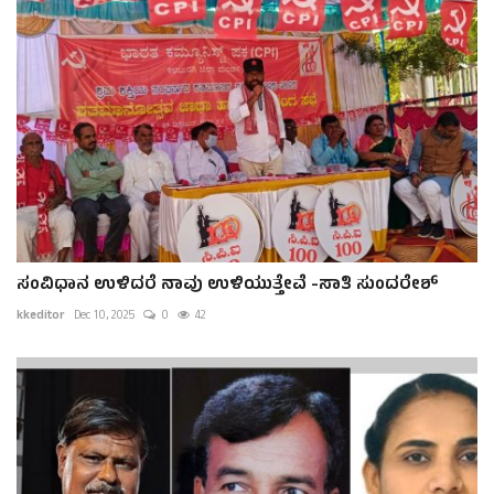
ಸಂವಿಧಾನ ಉಳಿದರೆ ನಾವು ಉಳಿಯುತ್ತೇವೆ -ಸಾತಿ ಸುಂದರೇಶ್
kkeditor
Dec 10, 2025
0
42