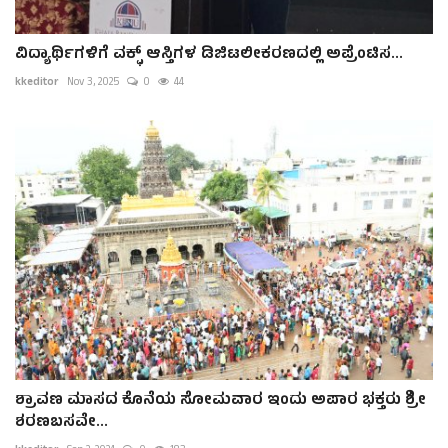
ವಿದ್ಯಾರ್ಥಿಗಳಿಗೆ ವಕ್ಫ್ ಆಸ್ತಿಗಳ ಡಿಜಿಟಲೀಕರಣದಲ್ಲಿ ಅಪ್ರೆಂಟಿಸ...
kkeditor
Nov 3, 2025
0
44
ಶ್ರಾವಣ ಮಾಸದ ಕೊನೆಯ ಸೋಮವಾರ ಇಂದು ಅಪಾರ ಭಕ್ತರು ಶ್ರೀ
ಶರಣಬಸವೇ...