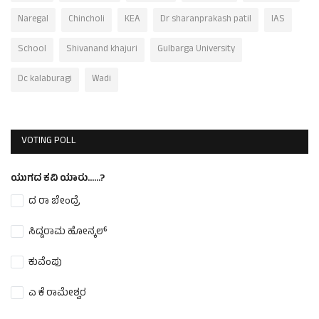
Naregal
Chincholi
KEA
Dr sharanprakash patil
IAS
School
Shivanand khajuri
Gulbarga University
Dc kalaburagi
Wadi
VOTING POLL
ಯುಗದ ಕವಿ ಯಾರು......?
ದ ರಾ ಬೇಂದ್ರೆ
ಸಿದ್ದರಾಮ ಹೋನ್ಕಲ್
ಕುವೆಂಪು
ಎ ಕೆ ರಾಮೇಶ್ವರ