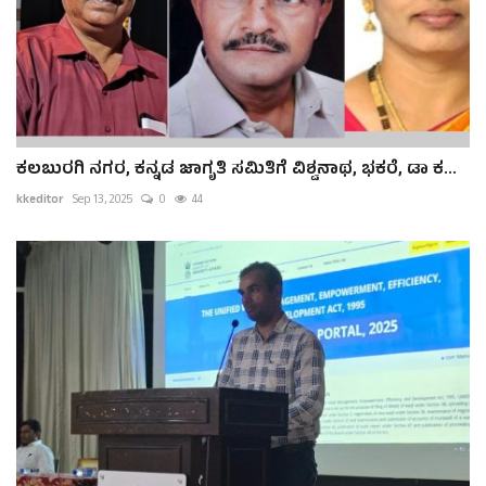
ಕಲಬುರಗಿ ನಗರ, ಕನ್ನಡ ಜಾಗೃತಿ ಸಮಿತಿಗೆ ವಿಶ್ವನಾಥ, ಭಕರೆ, ಡಾ ಕ...
kkeditor
Sep 13, 2025
0
44