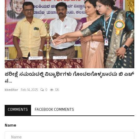
ಪರೀಕ್ಷೆ ಸಮಯದಲ್ಲಿ ವಿದ್ಯಾರ್ಥಿಗಳು ಗೊಂದಲಗೊಳ್ಳಬಾರದು ಬಿ ಎಚ್
ನ...
kkeditor
Feb 14, 2025
0
126
COMMENTS
FACEBOOK COMMENTS
Name