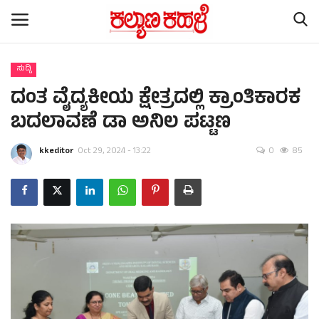
ಸುದ್ದಿ
ದಂತ ವೈದ್ಯಕೀಯ ಕ್ಷೇತ್ರದಲ್ಲಿ ಕ್ರಾಂತಿಕಾರಕ
Home
ಬದಲಾವಣೆ ಡಾ ಅನಿಲ ಪಟ್ಟಣ
Subscription
kkeditor
Oct 29, 2024 - 13:22
0
85
Contact
ರಾಷ್ಟ್ರೀಯ ಸುದ್ದಿ
ರಾಜ್ಯ ಸುದ್ದಿ
ಕಲೆ - ಸಾಹಿತ್ಯ
ಕ್ರೈಂ ಸ್ಟೋರಿ