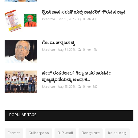
ಶ್ರೀನಿವಾಸ ಸರಡಗಿಯಲ್ಲಿ ಸಾಧಕರಿಗೆ ಗೌರವ ಸನ್ಮಾನ
kkeditor
Jan 18, 2025
0
436
ಗೊ. ರು. ಚನ್ನಬಸಪ್ಪ
kkeditor
Aug 31, 2024
0
1.1k
ಸೇಠ್ ಶಂಕರಲಾಲ್ ಗಿಲ್ಡಾ ಅವರ ಎರಡನೇ
ಪುಣ್ಯಸ್ಮರಣೆಯನ್ನು ಅಂಧ, ಕ...
kkeditor
Aug 23, 2024
0
547
POPULAR TAGS
Farmer
Gulbarga vv
BJP wadi
Bangalore
Kalaburagi