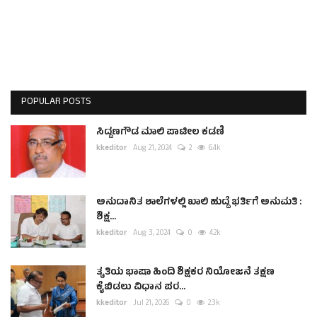
POPULAR POSTS
ಸಿದ್ದಣಗೌಡ ಮಾಲಿ ಪಾಟೀಲ ಕಡಣಿ
kkeditor
Aug 21, 2024
2
6.4k
ಅನುದಾನಿತ ಶಾಲೆಗಳಲ್ಲಿ ಖಾಲಿ ಹುದ್ದೆ ಭರ್ತಿಗೆ ಅನುಮತಿ :
ಶಿಕ್ಷ...
kkeditor
Aug 3, 2024
0
4.2k
ತೃತಿಯ ಭಾಷಾ ಹಿಂದಿ ಶಿಕ್ಷಕರ ನಿಯೋಜನೆ ತಕ್ಷಣ
ಕೈಬಿಡಲು ವಿಧಾನ ಪರ...
kkeditor
Jul 21, 2026
0
2.3k