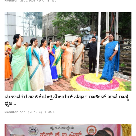
kkeditor
Sep 2, 2024
0
183
ಮಹಾನಗರ ಪಾಲಿಕೆಯಲ್ಲಿ ಮೇಯರ್ ವರ್ಷಾ ರಾಜೀವ್ ಜಾನೆ ರಾಷ್ಟ್ರ
ಧ್ವಜ...
kkeditor
Sep 17, 2025
0
49