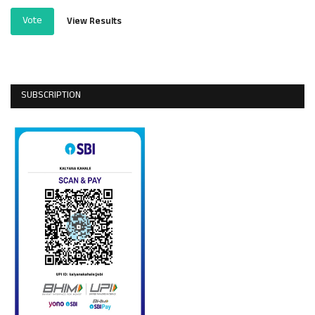
Vote
View Results
SUBSCRIPTION