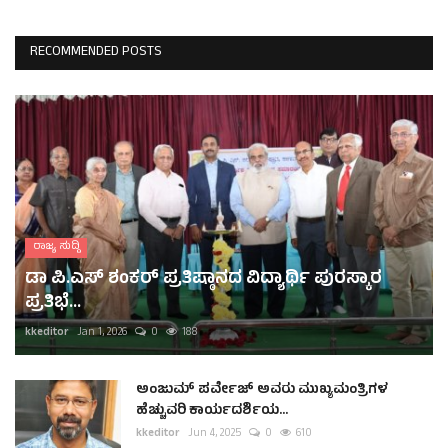
RECOMMENDED POSTS
ರಾಜ್ಯ ಸುದ್ದಿ
ಡಾ ಪಿ.ಎಸ್ ಶಂಕರ್ ಪ್ರತಿಷ್ಠಾನದ ವಿದ್ಯಾರ್ಥಿ ಪುರಸ್ಕಾರ
ಪ್ರತಿಭೆ...
kkeditor
Jan 1, 2026
0
188
ಅಂಜುಮ್ ಪರ್ವೇಜ್ ಅವರು ಮುಖ್ಯಮಂತ್ರಿಗಳ
ಹೆಚ್ಚುವರಿ ಕಾರ್ಯದರ್ಶಿಯ...
kkeditor
Jun 4, 2025
0
610