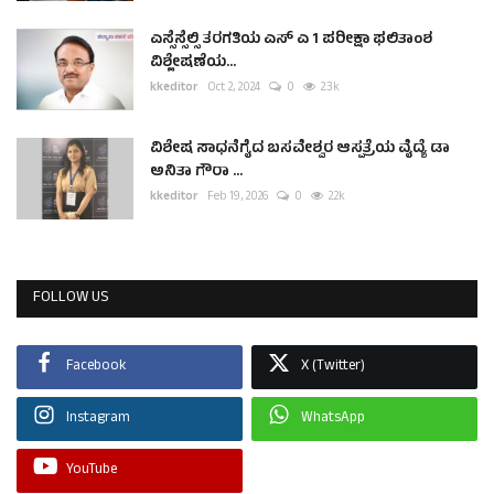
ಎಸ್ಸೆಸ್ಸೆಲ್ಸಿ ತರಗತಿಯ ಎಸ್ ಎ 1 ಪರೀಕ್ಷಾ ಫಲಿತಾಂಶ
ವಿಶ್ಲೇಷಣೆಯ...
kkeditor
Oct 2, 2024
0
2.3k
ವಿಶೇಷ ಸಾಧನೆಗೈದ ಬಸವೇಶ್ವರ ಆಸ್ಪತ್ರೆಯ ವೈದ್ಯೆ ಡಾ
ಅನಿತಾ ಗೌರಾ ...
kkeditor
Feb 19, 2026
0
2.2k
FOLLOW US
Facebook
X (Twitter)
Instagram
WhatsApp
YouTube