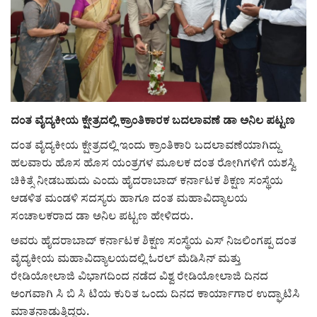
ರಾಜಕೀಯ
ಸುದ್ದಿ
e-paper (ಇ–ಪೇಪರ್‌)
ದಂತ ವೈದ್ಯಕೀಯ ಕ್ಷೇತ್ರದಲ್ಲಿ ಕ್ರಾಂತಿಕಾರಕ ಬದಲಾವಣೆ ಡಾ ಅನಿಲ ಪಟ್ಟಣ
ಪುಸ್ತಕ ಪರಿಚಯ
ದಂತ ವೈದ್ಯಕೀಯ ಕ್ಷೇತ್ರದಲ್ಲಿ ಇಂದು ಕ್ರಾಂತಿಕಾರಿ ಬದಲಾವಣೆಯಾಗಿದ್ದು
ಹಲವಾರು ಹೊಸ ಹೊಸ ಯಂತ್ರಗಳ ಮೂಲಕ ದಂತ ರೋಗಿಗಳಿಗೆ ಯಶಸ್ವಿ
ಅಂಕಣ
ಚಿಕಿತ್ಸೆ ನೀಡಬಹುದು ಎಂದು ಹೈದರಾಬಾದ್ ಕರ್ನಾಟಕ ಶಿಕ್ಷಣ ಸಂಸ್ಥೆಯ
ಆಡಳಿತ ಮಂಡಳಿ ಸದಸ್ಯರು ಹಾಗೂ ದಂತ ಮಹಾವಿದ್ಯಾಲಯ
ಸಾಧಕರ ಪರಿಚಯ
ಸಂಚಾಲಕರಾದ ಡಾ ಅನಿಲ ಪಟ್ಟಣ ಹೇಳಿದರು.
ಅವರು ಹೈದರಾಬಾದ್ ಕರ್ನಾಟಕ ಶಿಕ್ಷಣ ಸಂಸ್ಥೆಯ ಎಸ್ ನಿಜಲಿಂಗಪ್ಪ ದಂತ
ಪತ್ರಕರ್ತರ ಪರಿಚಯ
ವೈದ್ಯಕೀಯ ಮಹಾವಿದ್ಯಾಲಯದಲ್ಲಿ ಓರಲ್ ಮೆಡಿಸಿನ್ ಮತ್ತು
ರೇಡಿಯೋಲಾಜಿ ವಿಭಾಗದಿಂದ ನಡೆದ ವಿಶ್ವ ರೇಡಿಯೋಲಾಜಿ ದಿನದ
ಸಂಪಾದಕೀಯ
ಅಂಗವಾಗಿ ಸಿ ಬಿ ಸಿ ಟಿಯ ಕುರಿತ ಒಂದು ದಿನದ ಕಾರ್ಯಾಗಾರ ಉದ್ಘಾಟಿಸಿ
ಮಾತನಾಡುತ್ತಿದ್ದರು.