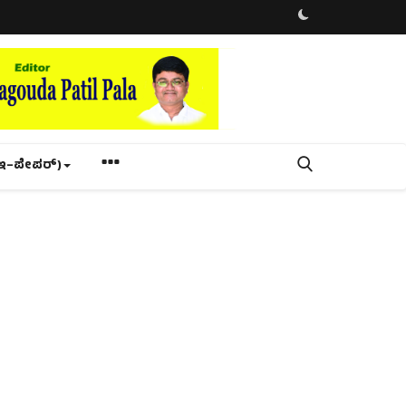
ಇ–ಪೇಪರ್‌)