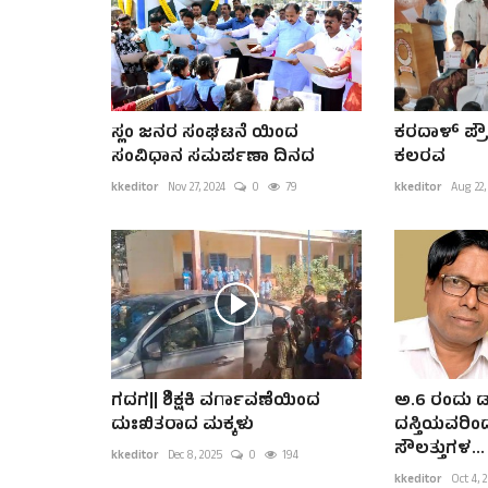
ಸ್ಲಂ ಜನರ ಸಂಘಟನೆ ಯಿಂದ
ಕರದಾಳ್ ಪ್ರ
ಸಂವಿಧಾನ ಸಮರ್ಪಣಾ ದಿನದ
ಕಲರವ
kkeditor
Nov 27, 2024
0
79
kkeditor
Aug 22,
ಗದಗ|| ಶಿಕ್ಷಕಿ ವರ್ಗಾವಣೆಯಿಂದ
ಅ.6 ರಂದು ಡಾ
ದುಃಖಿತರಾದ ಮಕ್ಕಳು
ದಸ್ತಿಯವರಿಂ
ಸೌಲತ್ತುಗಳ...
kkeditor
Dec 8, 2025
0
194
kkeditor
Oct 4, 