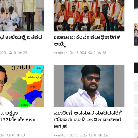
ೌಢ ಶಾಲೆಯಲ್ಲಿ ಜನಪದ
ಶಹಾಬಾದ: ಕರವೇ ಪದಾಧಿಕಾರಿಗಳ
ಆಯ್ಕೆ
 2024
0
226
kkeditor
Oct 16, 2024
0
68
. ಲಕ್ಷ್ಮಣ
ಮೂರ್ತಿಗೆ ಅವಮಾನ ಮಾಡಿದವರಿಗೆ
ದ 371ನೇ ಜೇ ಕಲಂ
ಗಡಿಪಾರು ಮಾಡಿ -ಅನಿಲ ನಾಟಿಕಾರ
ಆಗ್ರಹ
2024
0
63
kkeditor
Oct 13, 2025
0
259