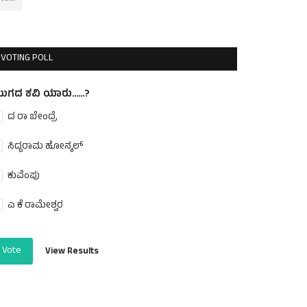
VOTING POLL
ುಗದ ಕವಿ ಯಾರು......?
ದ ರಾ ಬೇಂದ್ರೆ
ಸಿದ್ದರಾಮ ಹೋನ್ಕಲ್
ಕುವೆಂಪು
ಎ ಕೆ ರಾಮೇಶ್ವರ
Vote
View Results