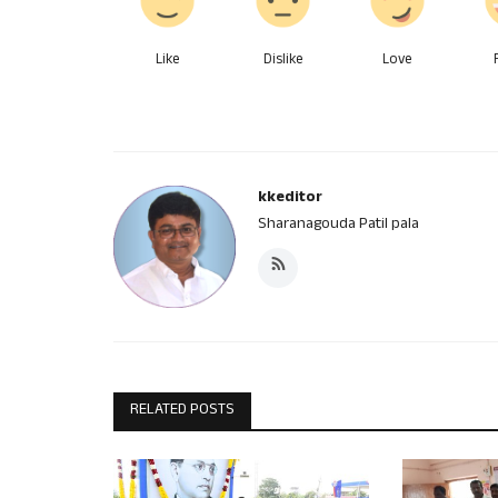
Like
Dislike
Love
kkeditor
Sharanagouda Patil pala
RELATED POSTS