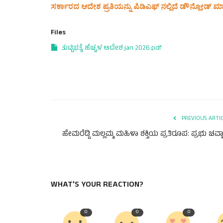
ಸರ್ಕಾರದ ಆದೇಶ ಪ್ರತಿಯನ್ನು ಪಿಡಿಎಫ್ ನಲ್ಲಿದೆ ಡೌನ್ಲೋಡ್ 
Files
ತುಟ್ಟಿಭತ್ಯೆ ಹೆಚ್ಚಳ ಆದೇಶ jan 2026.pdf
PREVIOUS ARTI
ಹೇಮರೆಡ್ಡಿ ಮಲ್ಲಮ್ಮ ಮಹಿಳಾ‌ ಶಕ್ತಿಯ ಪ್ರತಿರೂಪ: ಪ್ರಭು ಚವ್
WHAT'S YOUR REACTION?
0
0
0