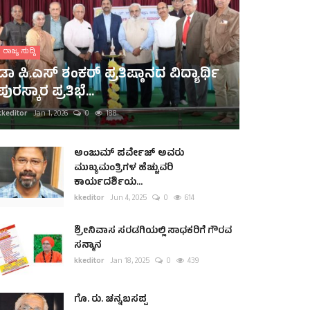
ರಾಜ್ಯ ಸುದ್ದಿ
ಡಾ ಪಿ.ಎಸ್ ಶಂಕರ್ ಪ್ರತಿಷ್ಠಾನದ ವಿದ್ಯಾರ್ಥಿ
ಪುರಸ್ಕಾರ ಪ್ರತಿಭೆ...
kkeditor
Jan 1, 2026
0
188
ಅಂಜುಮ್ ಪರ್ವೇಜ್ ಅವರು
ಮುಖ್ಯಮಂತ್ರಿಗಳ ಹೆಚ್ಚುವರಿ
ಕಾರ್ಯದರ್ಶಿಯ...
kkeditor
Jun 4, 2025
0
614
ಶ್ರೀನಿವಾಸ ಸರಡಗಿಯಲ್ಲಿ ಸಾಧಕರಿಗೆ ಗೌರವ
ಸನ್ಮಾನ
kkeditor
Jan 18, 2025
0
439
ಗೊ. ರು. ಚನ್ನಬಸಪ್ಪ