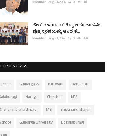
kkeditor
Aug 31, 2024
0
1.1k
ಸೇಠ್ ಶಂಕರಲಾಲ್ ಗಿಲ್ಡಾ ಅವರ ಎರಡನೇ
ಪುಣ್ಯಸ್ಮರಣೆಯನ್ನು ಅಂಧ, ಕ...
kkeditor
Aug 23, 2024
0
550
POPULAR TAGS
Farmer
Gulbarga vv
BJP wadi
Bangalore
Kalaburagi
Naregal
Chincholi
KEA
Dr sharanprakash patil
IAS
Shivanand khajuri
School
Gulbarga University
Dc kalaburagi
Wadi