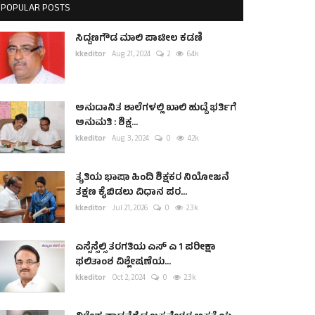
POPULAR POSTS
ಸಿದ್ದಣಗೌಡ ಮಾಲಿ ಪಾಟೀಲ ಕಡಣಿ
kkeditor
Aug 21, 2024
2
6.4k
ಅನುದಾನಿತ ಶಾಲೆಗಳಲ್ಲಿ ಖಾಲಿ ಹುದ್ದೆ ಭರ್ತಿಗೆ
ಅನುಮತಿ : ಶಿಕ್ಷ...
kkeditor
Aug 3, 2024
0
4.2k
ತೃತಿಯ ಭಾಷಾ ಹಿಂದಿ ಶಿಕ್ಷಕರ ನಿಯೋಜನೆ
ತಕ್ಷಣ ಕೈಬಿಡಲು ವಿಧಾನ ಪರ...
kkeditor
Jul 21, 2026
0
2.3k
ಎಸ್ಸೆಸ್ಸೆಲ್ಸಿ ತರಗತಿಯ ಎಸ್ ಎ 1 ಪರೀಕ್ಷಾ
ಫಲಿತಾಂಶ ವಿಶ್ಲೇಷಣೆಯ...
kkeditor
Oct 2, 2024
0
2.3k