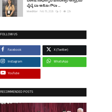
ವಿಶೇಷ ಸಾಧನೆಗೈದ ಬಸವೇಶ್ವರ ಆಸ್ಪತ್ರೆಯ
ವೈದ್ಯೆ ಡಾ ಅನಿತಾ ಗೌರಾ ...
kkeditor
Feb 19, 2026
0
2.2k
FOLLOW US
Facebook
X (Twitter)
Instagram
WhatsApp
YouTube
RECOMMENDED POSTS