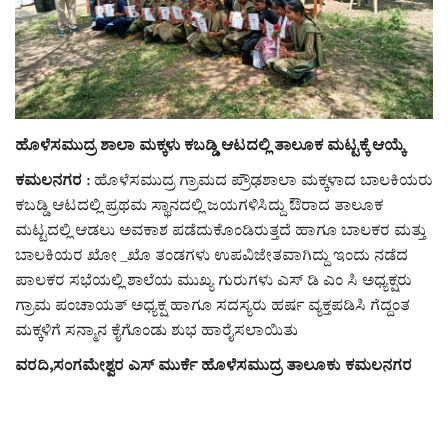
ರಾಜಕೀಯ
ಸುದ್ದಿ
e-paper (ಇ–ಪೇಪರ್‌)
ಹೊಳೆಸಮುದ್ರ ಶಾಲಾ ಮಕ್ಕಳು ಕಬಡ್ಡಿ ಆಟದಲ್ಲಿ ತಾಲೂಕ ಮಟ್ಟಕ್ಕೆ ಆಯ್ಕೆ
ಕಮಲನಗರ
: ಹೊಳೆಸಮುದ್ರ ಗ್ರಾಮದ ಪ್ರೌಢಶಾಲಾ ಮಕ್ಕಳಾದ ಬಾಲಕಿಯರು
ಪುಸ್ತಕ ಪರಿಚಯ
ಕಬಡ್ಡಿ ಆಟದಲ್ಲಿ ಪ್ರಥಮ ಸ್ಥಾನದಲ್ಲಿ ಜಯಗಳಿಸಿದ್ದು ಔರಾದ ತಾಲೂಕ
ಮಟ್ಟದಲ್ಲಿ ಆಡಲು ಅವಕಾಶ ಪಡೆದುಕೊಂಡಿರುತ್ತದೆ ಹಾಗೂ ಬಾಲಕರ ಮತ್ತು
ಅಂಕಣ
ಬಾಲಕಿಯರ ಖೋ _ಖೊ ತಂಡಗಳು ಉಪವಿಜೇತವಾಗಿದ್ದು ಇಂದು ನಡೆದ
ಪಾಲಕರ ಸಭೆಯಲ್ಲಿ ಶಾಲೆಯ ಮುಖ್ಯ ಗುರುಗಳು ಎಸ್ ಡಿ ಎಂ ಸಿ ಅಧ್ಯಕ್ಷರು
ಸಾಧಕರ ಪರಿಚಯ
ಗ್ರಾಮ ಪಂಚಾಯತ್ ಅಧ್ಯಕ್ಷ ಹಾಗೂ ಸದಸ್ಯರು ಹರ್ಷ ವ್ಯಕ್ತಪಡಿಸಿ ಗೆದ್ದಂತ
ಮಕ್ಕಳಿಗೆ ಸನ್ಮಾನ ಕೈಗೊಂಡು ಶುಭ ಹಾರೈಸಲಾಯಿತು
ಪತ್ರಕರ್ತರ ಪರಿಚಯ
ವರದಿ,ಸಂಗಮೇಶ್ವರ ಎಸ್ ಮುರ್ಕೆ ಹೊಳೆಸಮುದ್ರ ತಾಲೂಕು ಕಮಲನಗರ
ಸಂಪಾದಕೀಯ