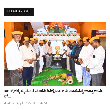
RELATED POSTS
ಜಗತ್,ಕಕ್ಕಯ್ಯನವರ ಮಂದಿರದಲ್ಲಿ ಡಾ. ಶರಣಬಸವಪ್ಪ ಅಪ್ಪಾ ಅವರ
ಸ್...
kkeditor
Aug 19, 2025
0
54