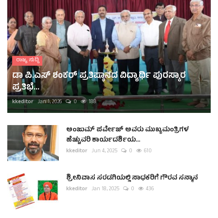
ರಾಜ್ಯ ಸುದ್ದಿ
ಡಾ ಪಿ.ಎಸ್ ಶಂಕರ್ ಪ್ರತಿಷ್ಠಾನದ ವಿದ್ಯಾರ್ಥಿ ಪುರಸ್ಕಾರ
ಪ್ರತಿಭೆ...
kkeditor
Jan 1, 2026
0
188
ಅಂಜುಮ್ ಪರ್ವೇಜ್ ಅವರು ಮುಖ್ಯಮಂತ್ರಿಗಳ
ಹೆಚ್ಚುವರಿ ಕಾರ್ಯದರ್ಶಿಯ...
kkeditor
Jun 4, 2025
0
610
ಶ್ರೀನಿವಾಸ ಸರಡಗಿಯಲ್ಲಿ ಸಾಧಕರಿಗೆ ಗೌರವ ಸನ್ಮಾನ
kkeditor
Jan 18, 2025
0
436