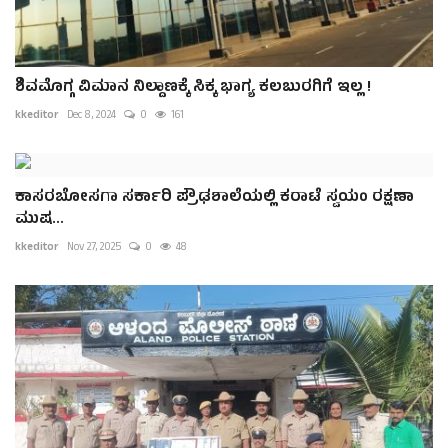
ಶಿವಮೊಗ್ಗ ವಿಮಾನ ನಿಲ್ದಾಣಕ್ಕೆ ಸಿಕ್ಕ ಭಾಗ್ಯ ಕಲಬುರಗಿಗೆ ಇಲ್ಲ !
kkeditor
Dec 8, 2024
0
161
ಕಾಸರಬೋಸಗಾ ಸರ್ಕಾರಿ ಪ್ರೌಢಶಾಲೆಯಲ್ಲಿ ಕರಾಟೆ ಸ್ವಯಂ ರಕ್ಷಣಾ
ಮುಷ...
kkeditor
Nov 27, 2025
0
48