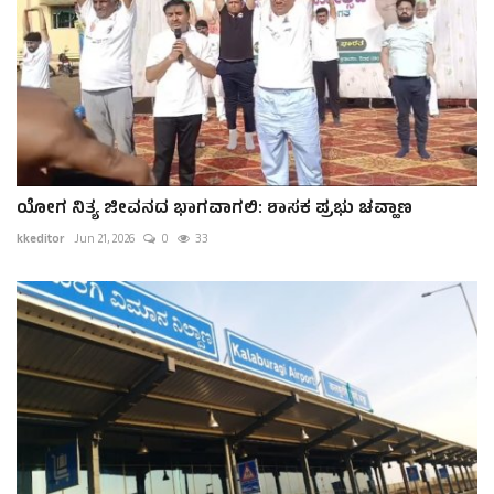
ಯೋಗ ನಿತ್ಯ ಜೀವನದ ಭಾಗವಾಗಲಿ: ಶಾಸಕ ಪ್ರಭು ಚವ್ಹಾಣ
kkeditor
Jun 21, 2026
0
33