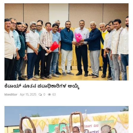
ಕೆಡಾಯ್ ನೂತನ ಪದಾಧಿಕಾರಿಗಳ ಆಯ್ಕೆ
kkeditor
Apr 15, 2025
0
63