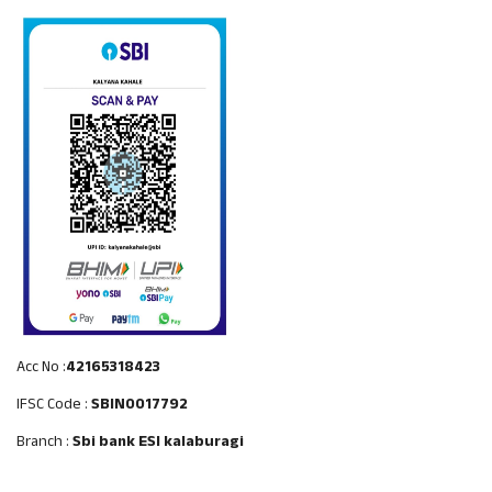
Acc No :
42165318423
IFSC Code :
SBIN0017792
Branch :
Sbi bank ESI kalaburagi