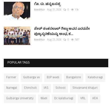
ಗೊ. ರು. ಚನ್ನಬಸಪ್ಪ
kkeditor
Aug 31, 2024
0
1.1k
ಸೇಠ್ ಶಂಕರಲಾಲ್ ಗಿಲ್ಡಾ ಅವರ ಎರಡನೇ
ಪುಣ್ಯಸ್ಮರಣೆಯನ್ನು ಅಂಧ, ಕ...
kkeditor
Aug 23, 2024
0
547
POPULAR TAGS
Farmer
Gulbarga vv
BJP wadi
Bangalore
Kalaburagi
Naregal
Chincholi
IAS
School
Shivanand khajuri
Gulbarga University
Wadi
Dc kalaburagi
VRL
KEA