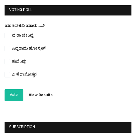
VOTING POLL
ಯುಗದ ಕವಿ ಯಾರು......?
ದ ರಾ ಬೇಂದ್ರೆ
ಸಿದ್ದರಾಮ ಹೋನ್ಕಲ್
ಕುವೆಂಪು
ಎ ಕೆ ರಾಮೇಶ್ವರ
Vote
View Results
SUBSCRIPTION