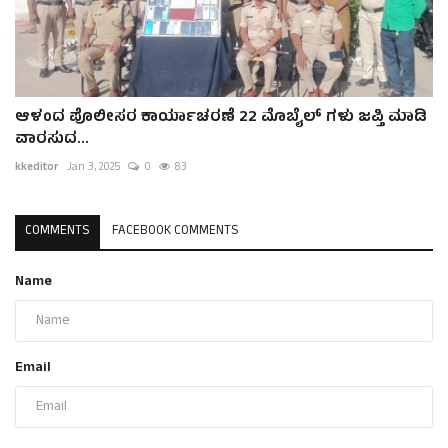
ಆಳಂದ ಪೊಲೀಸರ ಕಾರ್ಯಾಚರಣೆ 22 ಮೊಬೈಲ್ ಗಳು ಜಪ್ತಿ ಮಾಡಿ
ವಾರಸುದ...
kkeditor
Jan 3, 2025
0
83
COMMENTS
FACEBOOK COMMENTS
Name
Email