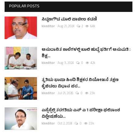
POPULAR POSTS
ಸಿದ್ದಣಗೌಡ ಮಾಲಿ ಪಾಟೀಲ ಕಡಣಿ
kkeditor
Aug 21, 2024
2
6.4k
ಅನುದಾನಿತ ಶಾಲೆಗಳಲ್ಲಿ ಖಾಲಿ ಹುದ್ದೆ ಭರ್ತಿಗೆ ಅನುಮತಿ :
ಶಿಕ್ಷ...
kkeditor
Aug 3, 2024
0
4.2k
ತೃತಿಯ ಭಾಷಾ ಹಿಂದಿ ಶಿಕ್ಷಕರ ನಿಯೋಜನೆ ತಕ್ಷಣ
ಕೈಬಿಡಲು ವಿಧಾನ ಪರ...
kkeditor
Jul 21, 2026
0
2.3k
ಎಸ್ಸೆಸ್ಸೆಲ್ಸಿ ತರಗತಿಯ ಎಸ್ ಎ 1 ಪರೀಕ್ಷಾ ಫಲಿತಾಂಶ
ವಿಶ್ಲೇಷಣೆಯ...
kkeditor
Oct 2, 2024
0
2.3k