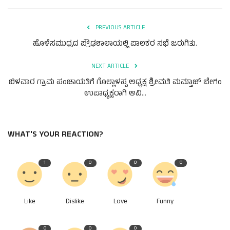
ಕವನ
Digital Subscription
PREVIOUS ARTICLE
ಹೊಳೆಸಮುದ್ರದ ಪ್ರೌಢಶಾಲಾಯಲ್ಲಿ ಪಾಲಕರ ಸಭೆ ಜರುಗಿತು.
NEXT ARTICLE
ಬಿಳವಾರ ಗ್ರಾಮ ಪಂಚಾಯತಿಗೆ ಗೊಲ್ಲಾಳಪ್ಪ ಅಧ್ಯಕ್ಷ ಶ್ರೀಮತಿ ಮಮ್ತಾಜ್ ಬೇಗಂ
ಉಪಾಧ್ಯಕ್ಷರಾಗಿ ಆವಿ...
WHAT'S YOUR REACTION?
1
0
0
0
Like
Dislike
Love
Funny
0
0
0