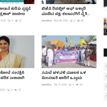
ನೆ ಕುರಿತು ಸ್ಪಷ್ಟನೆ
ಬಿಜೆಪಿ ರಿಪಬ್ಲಿಕ್ ಆಫ್ ಬಳ್ಳಾರಿ
ಪ್ರಕಾಶ್ ಪಾಟೀಲ
ಮಾಡಿದ ಪಕ್ಷ; ಕಲಬುರಗಿಗೆ ನೈತಿ...
 2025
0
57
kkeditor
May 26, 2025
0
68
ಕೋಟೆ ಸಂರಕ್ಷಿಸಿ
ತಮಟೆ ಚಳವಳಿ ಮೂಲಕ ಒಳ
ಪರಿಕ ತಾಣವಾಗಿ
ಮೀಸಲಾತಿ ಜಾರಿಗೆ ಒತ್ತಾಯ
kkeditor
Dec 15, 2024
0
84
 2025
0
53