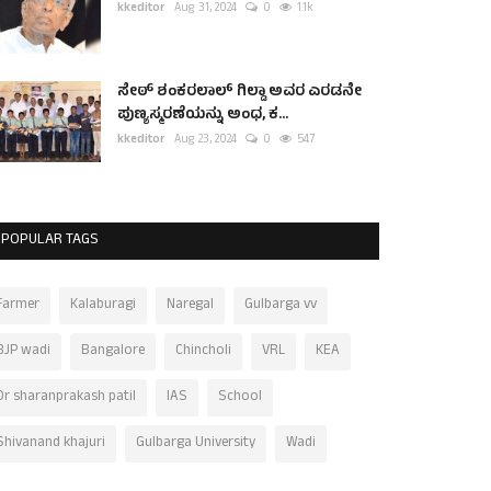
kkeditor
Aug 31, 2024
0
1.1k
ಸೇಠ್ ಶಂಕರಲಾಲ್ ಗಿಲ್ಡಾ ಅವರ ಎರಡನೇ
ಪುಣ್ಯಸ್ಮರಣೆಯನ್ನು ಅಂಧ, ಕ...
kkeditor
Aug 23, 2024
0
547
POPULAR TAGS
Farmer
Kalaburagi
Naregal
Gulbarga vv
BJP wadi
Bangalore
Chincholi
VRL
KEA
Dr sharanprakash patil
IAS
School
Shivanand khajuri
Gulbarga University
Wadi