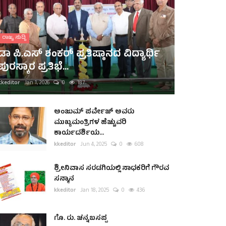
ರಾಜ್ಯ ಸುದ್ದಿ
ಡಾ ಪಿ.ಎಸ್ ಶಂಕರ್ ಪ್ರತಿಷ್ಠಾನದ ವಿದ್ಯಾರ್ಥಿ
ಪುರಸ್ಕಾರ ಪ್ರತಿಭೆ...
kkeditor
Jan 1, 2026
0
187
ಅಂಜುಮ್ ಪರ್ವೇಜ್ ಅವರು
ಮುಖ್ಯಮಂತ್ರಿಗಳ ಹೆಚ್ಚುವರಿ
ಕಾರ್ಯದರ್ಶಿಯ...
kkeditor
Jun 4, 2025
0
608
ಶ್ರೀನಿವಾಸ ಸರಡಗಿಯಲ್ಲಿ ಸಾಧಕರಿಗೆ ಗೌರವ
ಸನ್ಮಾನ
kkeditor
Jan 18, 2025
0
436
ಗೊ. ರು. ಚನ್ನಬಸಪ್ಪ