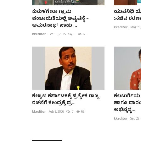
ಕುರುಳಗೇರಾ ಗ್ರಾಮ
ಯುವನಿಧಿ ಯೋಜ
ಪಂಚಾಯಿತಿಯಲ್ಲಿ ಅವ್ಯವಸ್ಥೆ –
:ಸಚಿವ ಶರಣ
ಅಮರನಾಥ್ ಸಾಹು ...
kkeditor
Mar 19,
kkeditor
Dec 10, 2025
0
66
ಕಲ್ಯಾಣ ಕರ್ನಾಟಕಕ್ಕೆ ಪ್ರತ್ಯೇಕ ರಾಜ್ಯ
ಕಲಬುರ್ಗಿಯ 
ರಚನೆಗೆ ಕೇಂದ್ರಕ್ಕೆ ಪ್ರ...
ಹಾಗೂ ಪಾರಂ
ಅಭಿವೃದ್ಧ...
kkeditor
Feb 2, 2026
0
68
kkeditor
Sep 29,