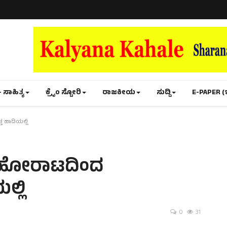
- ಸಾಹಿತ್ಯ
ಕ್ರೈಂ ಸ್ಟೋರಿ
ರಾಜಕೀಯ
ಸುದ್ದಿ
E-PAPER (
ತ ಹಾದಿಯಲ್ಲಿ
ರ್: ಹೋರಾಟದಿಂದ
್ಲಿ
0
31