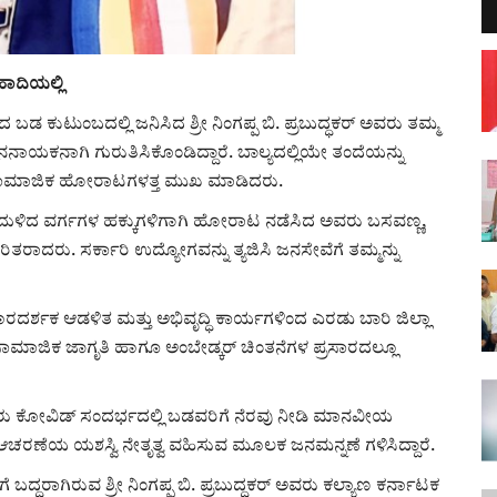
ಹಾದಿಯಲ್ಲಿ
ಕುಟುಂಬದಲ್ಲಿ ಜನಿಸಿದ ಶ್ರೀ ನಿಂಗಪ್ಪ ಬಿ. ಪ್ರಬುದ್ಧಕರ್ ಅವರು ತಮ್ಮ
ಯಕನಾಗಿ ಗುರುತಿಸಿಕೊಂಡಿದ್ದಾರೆ. ಬಾಲ್ಯದಲ್ಲಿಯೇ ತಂದೆಯನ್ನು
ದು ಸಾಮಾಜಿಕ ಹೋರಾಟಗಳತ್ತ ಮುಖ ಮಾಡಿದರು.
ಂದುಳಿದ ವರ್ಗಗಳ ಹಕ್ಕುಗಳಿಗಾಗಿ ಹೋರಾಟ ನಡೆಸಿದ ಅವರು ಬಸವಣ್ಣ,
ರಿತರಾದರು. ಸರ್ಕಾರಿ ಉದ್ಯೋಗವನ್ನು ತ್ಯಜಿಸಿ ಜನಸೇವೆಗೆ ತಮ್ಮನ್ನು
ರದರ್ಶಕ ಆಡಳಿತ ಮತ್ತು ಅಭಿವೃದ್ಧಿ ಕಾರ್ಯಗಳಿಂದ ಎರಡು ಬಾರಿ ಜಿಲ್ಲಾ
ರ, ಸಾಮಾಜಿಕ ಜಾಗೃತಿ ಹಾಗೂ ಅಂಬೇಡ್ಕರ್ ಚಿಂತನೆಗಳ ಪ್ರಸಾರದಲ್ಲೂ
ುವ ಅವರು ಕೋವಿಡ್ ಸಂದರ್ಭದಲ್ಲಿ ಬಡವರಿಗೆ ನೆರವು ನೀಡಿ ಮಾನವೀಯ
ಚರಣೆಯ ಯಶಸ್ವಿ ನೇತೃತ್ವ ವಹಿಸುವ ಮೂಲಕ ಜನಮನ್ನಣೆ ಗಳಿಸಿದ್ದಾರೆ.
್ಧರಾಗಿರುವ ಶ್ರೀ ನಿಂಗಪ್ಪ ಬಿ. ಪ್ರಬುದ್ಧಕರ್ ಅವರು ಕಲ್ಯಾಣ ಕರ್ನಾಟಕ