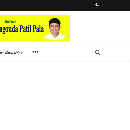
ಇ–ಪೇಪರ್‌)