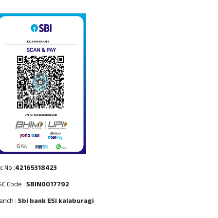
c No :
42165318423
SC Code :
SBIN0017792
anch :
Sbi bank ESI kalaburagi