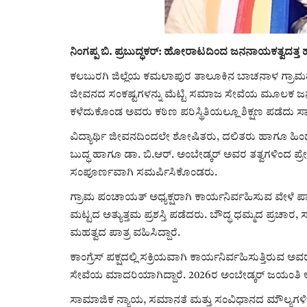
ನಿಂಗಪ್ಪ ಬಿ. ಪ್ರಬುದ್ಧಕರ್: ಹೋರಾಟದಿಂದ ಜನನಾಯಕತ್ವದತ್ತ 
ಕಲಬುರಗಿ ಜಿಲ್ಲೆಯ ಕಮಲಾಪುರ ತಾಲೂಕಿನ ಬಾಚನಾಳ ಗ್ರಾಮದ ಬಡ 
ಜೀವನದ ಸಂಕಷ್ಟಗಳನ್ನು ಮೆಟ್ಟಿ ಸಮಾಜ ಸೇವೆಯ ಮೂಲಕ ಜನನಾ
ಕಳೆದುಕೊಂಡ ಅವರು ಕಠಿಣ ಪರಿಸ್ಥಿತಿಯಲ್ಲೂ ಶಿಕ್ಷಣ ಪಡೆ
ವಿದ್ಯಾರ್ಥಿ ಜೀವನದಿಂದಲೇ ಶೋಷಿತರು, ದಲಿತರು ಹಾಗೂ ಹಿ
ಬುದ್ಧ ಹಾಗೂ ಡಾ. ಬಿ.ಆರ್. ಅಂಬೇಡ್ಕರ್ ಅವರ ತತ್ವಗಳಿಂದ ಪ್ರೇ
ಸಂಪೂರ್ಣವಾಗಿ ಸಮರ್ಪಿಸಿಕೊಂಡರು.
ಗ್ರಾಮ ಪಂಚಾಯತ್ ಅಧ್ಯಕ್ಷರಾಗಿ ಕಾರ್ಯನಿರ್ವಹಿಸುವ ವೇಳೆ ಪಾ
ಮಟ್ಟದ ಅತ್ಯುತ್ತಮ ಪ್ರಶಸ್ತಿ ಪಡೆದರು. ಬೌದ್ಧ ಧಮ್ಮದ ಪ್ರಚಾ
ಮಹತ್ವದ ಪಾತ್ರ ವಹಿಸಿದ್ದಾರೆ.
ಕಾಂಗ್ರೆಸ್ ಪಕ್ಷದಲ್ಲಿ ಸಕ್ರಿಯವಾಗಿ ಕಾರ್ಯನಿರ್ವಹಿಸುತ್ತಿರ
ಸೇವೆಯ ಮಾದರಿಯಾಗಿದ್ದಾರೆ. 2026ರ ಅಂಬೇಡ್ಕರ್ ಜಯಂತಿ ಆ
ಸಾಮಾಜಿಕ ನ್ಯಾಯ, ಸಮಾನತೆ ಮತ್ತು ಸಂವಿಧಾನದ ಮೌಲ್ಯಗಳಿಗೆ ಬದ