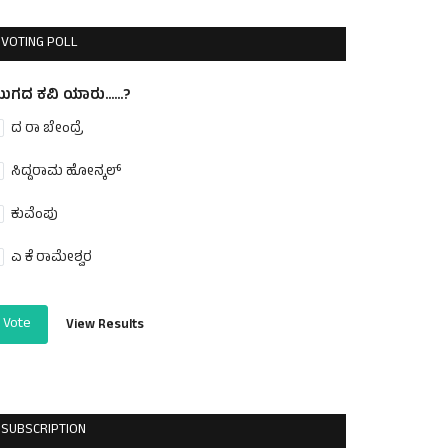
VOTING POLL
ುಗದ ಕವಿ ಯಾರು......?
ದ ರಾ ಬೇಂದ್ರೆ
ಸಿದ್ದರಾಮ ಹೋನ್ಕಲ್
ಕುವೆಂಪು
ಎ ಕೆ ರಾಮೇಶ್ವರ
Vote
View Results
SUBSCRIPTION