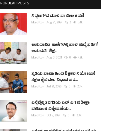
POPULAR POSTS
ಸಿದ್ದಣಗೌಡ ಮಾಲಿ ಪಾಟೀಲ ಕಡಣಿ
kkeditor
Aug 21, 2024
2
6.4k
ಅನುದಾನಿತ ಶಾಲೆಗಳಲ್ಲಿ ಖಾಲಿ ಹುದ್ದೆ ಭರ್ತಿಗೆ
ಅನುಮತಿ : ಶಿಕ್ಷ...
kkeditor
Aug 3, 2024
0
4.2k
ತೃತಿಯ ಭಾಷಾ ಹಿಂದಿ ಶಿಕ್ಷಕರ ನಿಯೋಜನೆ
ತಕ್ಷಣ ಕೈಬಿಡಲು ವಿಧಾನ ಪರ...
kkeditor
Jul 21, 2026
0
2.3k
ಎಸ್ಸೆಸ್ಸೆಲ್ಸಿ ತರಗತಿಯ ಎಸ್ ಎ 1 ಪರೀಕ್ಷಾ
ಫಲಿತಾಂಶ ವಿಶ್ಲೇಷಣೆಯ...
kkeditor
Oct 2, 2024
0
2.3k