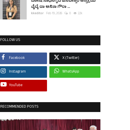
ವಿಶೇಷ ಸಾಧನೆಗೈದ ಬಸವೇಶ್ವರ ಆಸ್ಪತ್ರೆಯ
ವೈದ್ಯೆ ಡಾ ಅನಿತಾ ಗೌರಾ ...
kkeditor
Feb 19, 2026
0
2.2k
FOLLOW US
Facebook
X (Twitter)
Instagram
WhatsApp
YouTube
RECOMMENDED POSTS