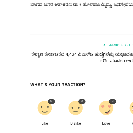
ಭಾಗದ ಜನರ ಆಶಾಕಿರಣವಾಗಿ ಹೊರಹೊಮ್ಮಿದ್ದು, ಜನಸೇವೆಯ
PREVIOUS ARTI
ಕಲ್ಯಾಣ ಕರ್ನಾಟಕದ 4,424 ಪಿಎಸ್‌ಟಿ ಹುದ್ದೆಗಳನ್ನು ಯಥಾವತ್ತಾ
ಭರ್ತಿ ಮಾಡಲು ಆಗ್
WHAT'S YOUR REACTION?
0
0
0
Like
Dislike
Love