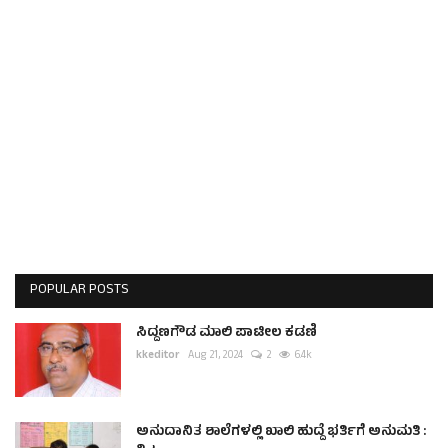
POPULAR POSTS
ಸಿದ್ದಣಗೌಡ ಮಾಲಿ ಪಾಟೀಲ ಕಡಣಿ
kkeditor
Aug 21, 2024
2
6.4k
ಅನುದಾನಿತ ಶಾಲೆಗಳಲ್ಲಿ ಖಾಲಿ ಹುದ್ದೆ ಭರ್ತಿಗೆ ಅನುಮತಿ :