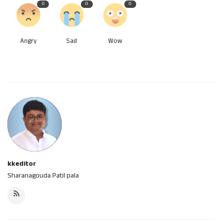
0
0
0
Angry
Sad
Wow
kkeditor
Sharanagouda Patil pala