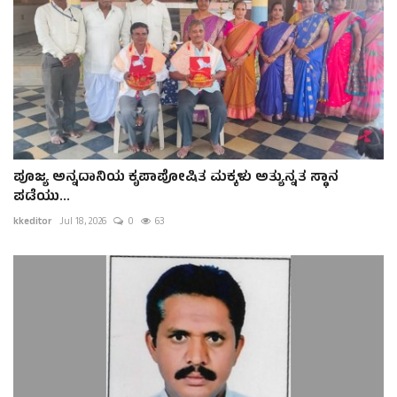
ಪೂಜ್ಯ ಅನ್ನದಾನಿಯ ಕೃಪಾಪೋಷಿತ ಮಕ್ಕಳು ಅತ್ಯುನ್ನತ ಸ್ಥಾನ
ಪಡೆಯು...
kkeditor
Jul 18, 2026
0
63