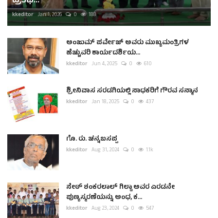
ಪ್ರತಿಭೆ...
kkeditor
Jan 1, 2026
0
188
ಅಂಜುಮ್ ಪರ್ವೇಜ್ ಅವರು ಮುಖ್ಯಮಂತ್ರಿಗಳ
ಹೆಚ್ಚುವರಿ ಕಾರ್ಯದರ್ಶಿಯ...
kkeditor
Jun 4, 2025
0
610
ಶ್ರೀನಿವಾಸ ಸರಡಗಿಯಲ್ಲಿ ಸಾಧಕರಿಗೆ ಗೌರವ ಸನ್ಮಾನ
kkeditor
Jan 18, 2025
0
437
ಗೊ. ರು. ಚನ್ನಬಸಪ್ಪ
kkeditor
Aug 31, 2024
0
1.1k
ಸೇಠ್ ಶಂಕರಲಾಲ್ ಗಿಲ್ಡಾ ಅವರ ಎರಡನೇ
ಪುಣ್ಯಸ್ಮರಣೆಯನ್ನು ಅಂಧ, ಕ...
kkeditor
Aug 23, 2024
0
547