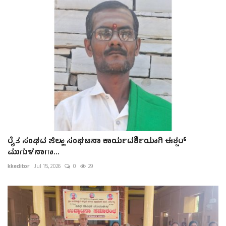
ರೈತ ಸಂಘದ ಜಿಲ್ಲಾ ಸಂಘಟನಾ ಕಾರ್ಯದರ್ಶಿಯಾಗಿ ಈಶ್ವ‌ರ್
ಮುಗುಳನಾಗಾ...
kkeditor
Jul 15, 2026
0
29