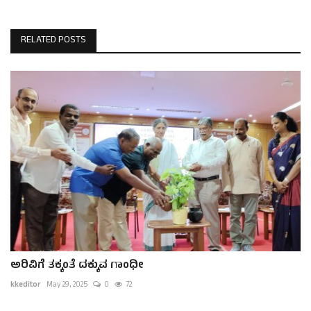
RELATED POSTS
ಅರಿವಿಗೆ ತಕ್ಕಂತೆ ದಕ್ಕುವ ಗಾಂಧೀ
kkeditor
May 29, 2025
0
72