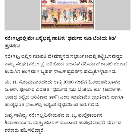
ರಾಜಕೀಯ
ಸುದ್ದಿ
ನರೇಗಲ್ಲದಲ್ಲಿ ಮೇ 11ಕ್ಕೆ ಭವ್ಯ ನಾಟಕ: 'ಧರ್ಮದ ನುಡಿ ಬೆಂಕಿಯ ಕಿಡಿ'
e-paper (ಇ–ಪೇಪರ್‌)
ಪ್ರದರ್ಶನ
ನರೇಗಲ್ಲ: ಇಲ್ಲಿನ ಗಣಪತಿ ದೇವಸ್ಥಾನದ ಸಭಾಂಗಣದಲ್ಲಿ ಕಟ್ಟಿಬಸವೇಶ್ವರ
ಪುಸ್ತಕ ಪರಿಚಯ
ನಾಟ್ಯ ಸಂಘ (ನರೇಗಲ್ಲ) ವತಿಯಿಂದ ಹಜರತ್ ರಹಿಮಾನ್ ಶಾವಲಿ ಶರಣರ
ಉರುಸಿನ ಅಂಗವಾಗಿ ಬೃಹತ್ ನಾಟಕ ಪ್ರದರ್ಶನ ಹಮ್ಮಿಕೊಳ್ಳಲಾಗಿದೆ.
ಅಂಕಣ
ಮೇ 11, ಸೋಮವಾರದಂದು ರಾತ್ರಿ 10:00 ಗಂಟೆಗೆ ಹಿರೇಬೂದಿಹಾಳದ
ಸಾಧಕರ ಪರಿಚಯ
ಡಿ.ಆರ್. ಪೂಜಾರ ವಿರಚಿತ "ಧರ್ಮದ ನುಡಿ ಬೆಂಕಿಯ ಕಿಡಿ" (ಅರ್ಥಾತ್:
ಅನಾಥ ಕಟ್ಟಿದ ಅರಿಶಿಣದ ತಾಳಿ) ಎಂಬ ಸಾಮಾಜಿಕ ಕ್ರಾಂತಿಕಾರಿ ಹಾಗೂ
ಪತ್ರಕರ್ತರ ಪರಿಚಯ
ಹಾಸ್ಯಭರಿತ ನಾಟಕವು ಅತ್ಯಂತ ವೈಭವದಿಂದ ಜರುಗಲಿದೆ.
ದಿವ್ಯ ಸಾನಿಧ್ಯ: ನರೇಗಲ್ಲ ಹಿರೇಮಠದ ಷ. ಬ್ರ. ಮಲ್ಲಿಕಾರ್ಜುನ
ಸಂಪಾದಕೀಯ
ಶಿವಾಚಾರ್ಯರು ಮತ್ತು ಹಜರತ್ ಮಂಜೂರ ಹುಸೇನ ಶಾವಲಿ ದರ್ಗಾದ
ಶರಣರು ವಹಿಸಲಿದ್ದಾರೆ.