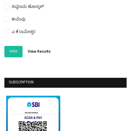
ಸಿದ್ದರಾಮ ಹೋನ್ಕಲ್
ಕುವೆಂಪು
ಎ ಕೆ ರಾಮೇಶ್ವರ
Vote
View Results
SUBSCRIPTION