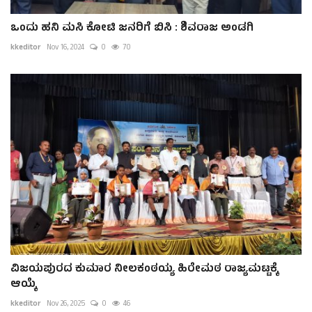
ಒಂದು ಹನಿ ಮಸಿ ಕೋಟಿ ಜನರಿಗೆ ಬಿಸಿ : ಶಿವರಾಜ ಅಂಡಗಿ
kkeditor
Nov 16, 2024
0
70
ವಿಜಯಪುರದ ಕುಮಾರ ನೀಲಕಂಠಯ್ಯ ಹಿರೇಮಠ ರಾಜ್ಯಮಟ್ಟಕ್ಕೆ
ಆಯ್ಕೆ
kkeditor
Nov 26, 2025
0
46