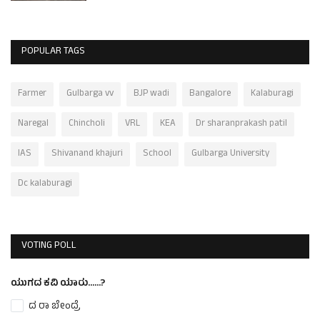
POPULAR TAGS
Farmer
Gulbarga vv
BJP wadi
Bangalore
Kalaburagi
Naregal
Chincholi
VRL
KEA
Dr sharanprakash patil
IAS
Shivanand khajuri
School
Gulbarga University
Dc kalaburagi
VOTING POLL
ಯುಗದ ಕವಿ ಯಾರು......?
ದ ರಾ ಬೇಂದ್ರೆ