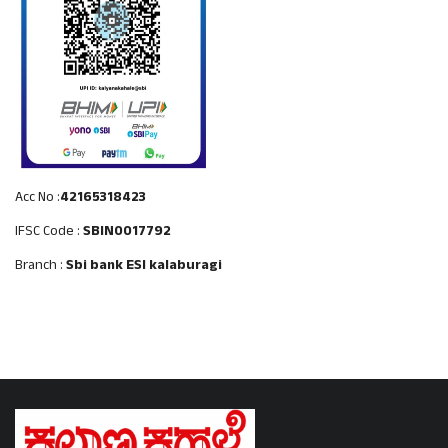
Acc No :
42165318423
IFSC Code :
SBIN0017792
Branch :
Sbi bank ESI kalaburagi