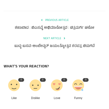
PREVIOUS ARTICLE
ಶಹಾಬಾದ : ಬಿಎಸವೈ ಅಭಿಮಾನೋತ್ಸವ : ಚಿತ್ರದುರ್ಗ ಚಲೋ
NEXT ARTICLE
ಬುದ್ಧ-ಬಸವ-ಅಂಬೇಡ್ಕರ್ ಜಯಂತ್ಯೋತ್ಸವ ಕರಪತ್ರ ಬಿಡುಗಡೆ
WHAT'S YOUR REACTION?
0
0
0
0
Like
Dislike
Love
Funny