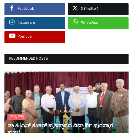
Facebook
X (Twitter)
Instagram
WhatsApp
YouTube
RECOMMENDED POSTS
ರಾಜ್ಯ ಸುದ್ದಿ
ಡಾ ಪಿ.ಎಸ್ ಶಂಕರ್ ಪ್ರತಿಷ್ಠಾನದ ವಿದ್ಯಾರ್ಥಿ ಪುರಸ್ಕಾರ