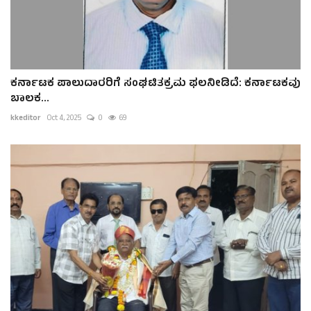
ಕರ್ನಾಟಕ ಪಾಲುದಾರರಿಗೆ ಸಂಘಟಿತಕ್ರಮ ಫಲನೀಡಿದೆ: ಕರ್ನಾಟಕವು
ಬಾಲಕ...
kkeditor
Oct 4, 2025
0
69