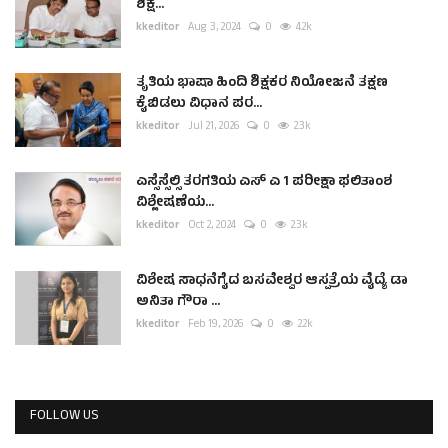
ಶಿಕ್ಷ...
kkeditor
Aug 3, 2024
0
4.2k
ತೃತಿಯ ಭಾಷಾ ಹಿಂದಿ ಶಿಕ್ಷಕರ ನಿಯೋಜನೆ ತಕ್ಷಣ
ಕೈಬಿಡಲು ವಿಧಾನ ಪರ...
kkeditor
Jul 21, 2026
0
2.3k
ಎಸ್ಸೆಸ್ಸೆಲ್ಸಿ ತರಗತಿಯ ಎಸ್ ಎ 1 ಪರೀಕ್ಷಾ ಫಲಿತಾಂಶ
ವಿಶ್ಲೇಷಣೆಯ...
kkeditor
Oct 2, 2024
0
2.3k
ವಿಶೇಷ ಸಾಧನೆಗೈದ ಬಸವೇಶ್ವರ ಆಸ್ಪತ್ರೆಯ ವೈದ್ಯೆ ಡಾ
ಅನಿತಾ ಗೌರಾ ...
kkeditor
Feb 19, 2026
0
2.2k
FOLLOW US