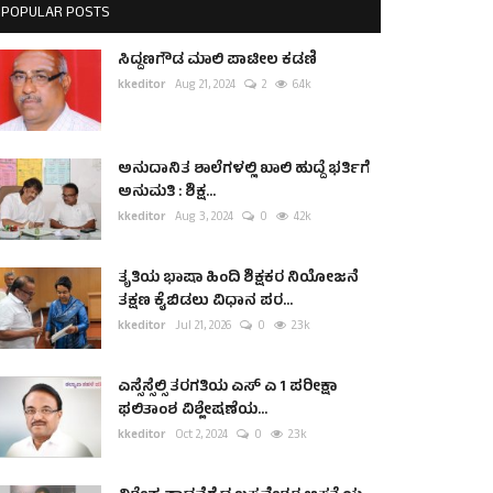
POPULAR POSTS
ಸಿದ್ದಣಗೌಡ ಮಾಲಿ ಪಾಟೀಲ ಕಡಣಿ
kkeditor
Aug 21, 2024
2
6.4k
ಅನುದಾನಿತ ಶಾಲೆಗಳಲ್ಲಿ ಖಾಲಿ ಹುದ್ದೆ ಭರ್ತಿಗೆ
ಅನುಮತಿ : ಶಿಕ್ಷ...
kkeditor
Aug 3, 2024
0
4.2k
ತೃತಿಯ ಭಾಷಾ ಹಿಂದಿ ಶಿಕ್ಷಕರ ನಿಯೋಜನೆ
ತಕ್ಷಣ ಕೈಬಿಡಲು ವಿಧಾನ ಪರ...
kkeditor
Jul 21, 2026
0
2.3k
ಎಸ್ಸೆಸ್ಸೆಲ್ಸಿ ತರಗತಿಯ ಎಸ್ ಎ 1 ಪರೀಕ್ಷಾ
ಫಲಿತಾಂಶ ವಿಶ್ಲೇಷಣೆಯ...
kkeditor
Oct 2, 2024
0
2.3k