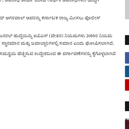
ರಲ್, ಅಪರಾಧ ತನಿಖಾ ಇಲಾಖೆ (ಆರ್ಥಿಕ ಅಪರಾಧಗಳು) ಹುದ್ದೆಗೆ
 ಅನುಪಮ್ ಅಗರವಾಲ್ ಅವರನ್ನು ಕರ್ನಾಟಕ ರಾಜ್ಯ ಮೀಸಲು ಪೊಲೀಸ್
ಟರ್ ಜನರಲ್ ಹುದ್ದೆಯನ್ನು ಐಪಿಎಸ್ (ವೇತನ) ನಿಯಮಗಳು 2016ರ ನಿಯಮ
ೆಗೆ ಸ್ಥಾನಮಾನ ಮತ್ತು ಜವಾಬ್ದಾರಿಗಳಲ್ಲಿ ಸಮಾನ ಎಂದು ಘೋಷಿಸಲಾಗಿದೆ.
ು ಸಮನ್ವಯ ಹೆಚ್ಚಿಸುವ ಉದ್ದೇಶದಿಂದ ಈ ವರ್ಗಾವಣೆಗಳನ್ನು ಕೈಗೊಳ್ಳಲಾಗಿದೆ