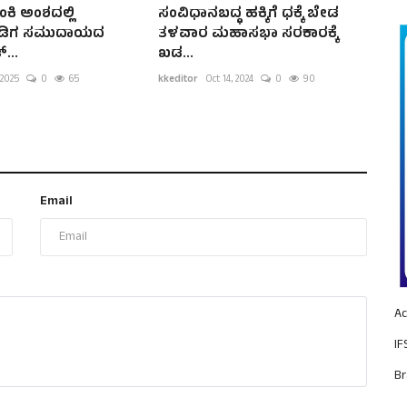
ಕಿ ಅಂಶದಲ್ಲಿ
ಸಂವಿಧಾನಬದ್ಧ ಹಕ್ಕಿಗೆ ಧಕ್ಕೆ ಬೇಡ
ಈಡಿಗ ಸಮುದಾಯದ
ತಳವಾರ ಮಹಾಸಭಾ ಸರಕಾರಕ್ಕೆ
...
ಖಡ...
 2025
0
65
kkeditor
Oct 14, 2024
0
90
Email
Ac
IF
Br