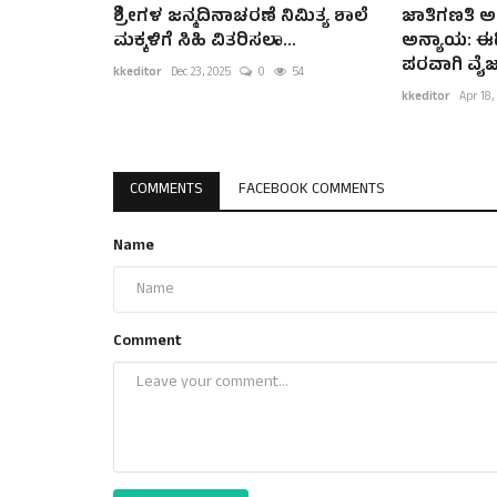
ಶ್ರೀಗಳ ಜನ್ಮದಿನಾಚರಣೆ ನಿಮಿತ್ಯ ಶಾಲೆ
ಜಾತಿಗಣತಿ ಅಂ
ಮಕ್ಕಳಿಗೆ ಸಿಹಿ ವಿತರಿಸಲಾ...
ಅನ್ಯಾಯ: 
ಪರವಾಗಿ ವೈಜ್
kkeditor
Dec 23, 2025
0
54
kkeditor
Apr 18,
COMMENTS
FACEBOOK COMMENTS
Name
Comment