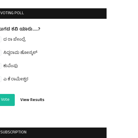
VOTING POLL
ುಗದ ಕವಿ ಯಾರು......?
ದ ರಾ ಬೇಂದ್ರೆ
ಸಿದ್ದರಾಮ ಹೋನ್ಕಲ್
ಕುವೆಂಪು
ಎ ಕೆ ರಾಮೇಶ್ವರ
Vote
View Results
SUBSCRIPTION