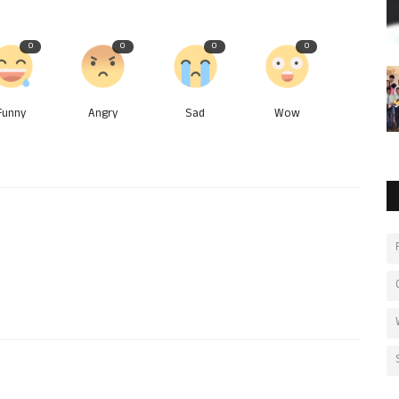
0
0
0
0
Funny
Angry
Sad
Wow