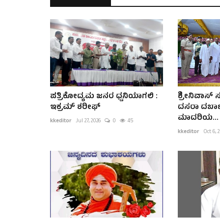
ಪತ್ರಿಕೋದ್ಯಮ ಜನರ ಧ್ವನಿಯಾಗಲಿ :
ಶ್ರೀನಿವಾಸ್ 
ಇಕ್ರಮ್ ಶರೀಫ್
ದಸರಾ ದರ್ಬ
ಮಾದರಿಯ...
kkeditor
Jul 27, 2026
0
45
kkeditor
Oct 6, 