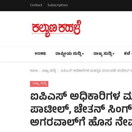
Contact
Subscription
HOME
ರಾಷ್ಟ್ರೀಯ ಸುದ್ದಿ
ರಾಜ್ಯ ಸುದ್ದಿ
ಕಲೆ 
Home
ರಾಜ್ಯ ಸುದ್ದಿ
ಐಪಿಎಸ್ ಅಧಿಕಾರಿಗಳ ಮಹತ್ವದ ವರ್ಗಾವಣೆ: ಸಂದೀಪ್ 
ರಾಜ್ಯ ಸುದ್ದಿ
ಐಪಿಎಸ್ ಅಧಿಕಾರಿಗಳ ಮ
ಪಾಟೀಲ್, ಚೇತನ್ ಸಿಂ
ಅಗರವಾಲ್‌ಗೆ ಹೊಸ ನೇ