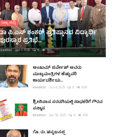
ರಾಜ್ಯ ಸುದ್ದಿ
ಡಾ ಪಿ.ಎಸ್ ಶಂಕರ್ ಪ್ರತಿಷ್ಠಾನದ ವಿದ್ಯಾರ್ಥಿ
ಪುರಸ್ಕಾರ ಪ್ರತಿಭೆ...
kkeditor
Jan 1, 2026
0
187
ಅಂಜುಮ್ ಪರ್ವೇಜ್ ಅವರು
ಮುಖ್ಯಮಂತ್ರಿಗಳ ಹೆಚ್ಚುವರಿ
ಕಾರ್ಯದರ್ಶಿಯ...
kkeditor
Jun 4, 2025
0
608
ಶ್ರೀನಿವಾಸ ಸರಡಗಿಯಲ್ಲಿ ಸಾಧಕರಿಗೆ ಗೌರವ
ಸನ್ಮಾನ
kkeditor
Jan 18, 2025
0
436
ಗೊ. ರು. ಚನ್ನಬಸಪ್ಪ