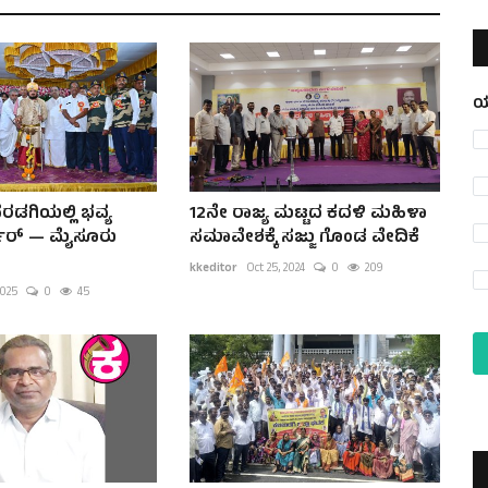
ಯ
ಸರಡಗಿಯಲ್ಲಿ ಭವ್ಯ
12ನೇ ರಾಜ್ಯ ಮಟ್ಟದ ಕದಳಿ ಮಹಿಳಾ
ಾರ್ — ಮೈಸೂರು
ಸಮಾವೇಶಕ್ಕೆ ಸಜ್ಜು ಗೊಂಡ ವೇದಿಕೆ
kkeditor
Oct 25, 2024
0
209
2025
0
45