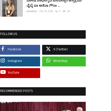
ವಿಶೇಷ ಸಾಧನೆಗೈದ ಬಸವೇಶ್ವರ ಆಸ್ಪತ್ರೆಯ
ವೈದ್ಯೆ ಡಾ ಅನಿತಾ ಗೌರಾ ...
kkeditor
Feb 19, 2026
0
2.2k
FOLLOW US
Facebook
X (Twitter)
Instagram
WhatsApp
YouTube
RECOMMENDED POSTS