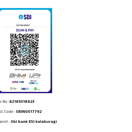
c No :
42165318423
SC Code :
SBIN0017792
anch :
Sbi bank ESI kalaburagi