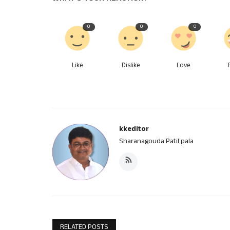
0
0
0
Like
Dislike
Love
kkeditor
Sharanagouda Patil pala
RELATED POSTS