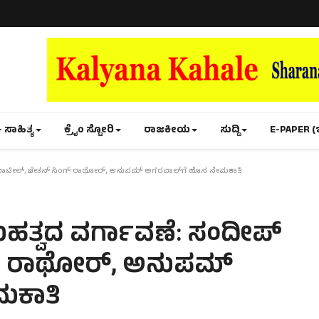
- ಸಾಹಿತ್ಯ
ಕ್ರೈಂ ಸ್ಟೋರಿ
ರಾಜಕೀಯ
ಸುದ್ದಿ
E-PAPER (
ಪಾಟೀಲ್, ಚೇತನ್ ಸಿಂಗ್ ರಾಥೋರ್, ಅನುಪಮ್ ಅಗರವಾಲ್‌ಗೆ ಹೊಸ ನೇಮಕಾತಿ
ಹತ್ವದ ವರ್ಗಾವಣೆ: ಸಂದೀಪ್
ಗ್ ರಾಥೋರ್, ಅನುಪಮ್
ಮಕಾತಿ