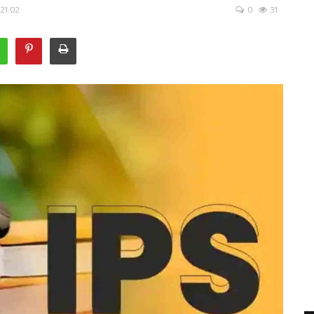
 21:02
0
31