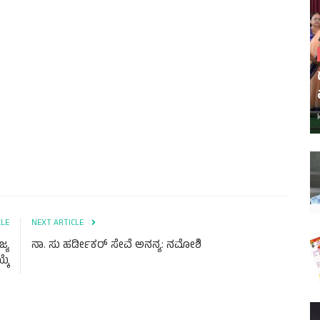
CLE
NEXT ARTICLE
್ಯ
ನಾ. ಸು ಹಡೀ೯ಕರ್ ಸೇವೆ ಅನನ್ಯ: ನಮೋಶಿ
್ಕೆ