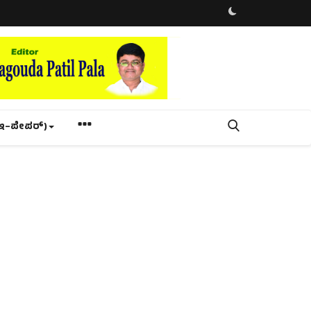
ಇ–ಪೇಪರ್‌)