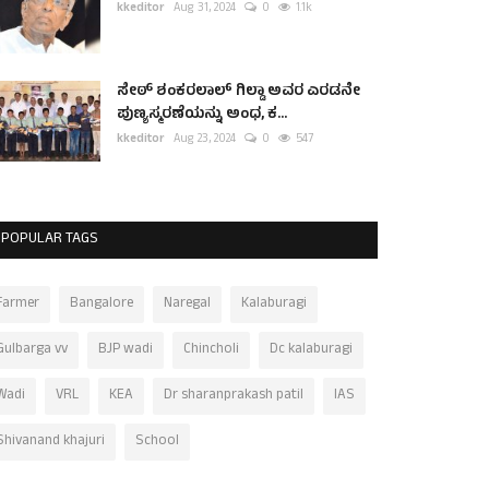
kkeditor
Aug 31, 2024
0
1.1k
ಸೇಠ್ ಶಂಕರಲಾಲ್ ಗಿಲ್ಡಾ ಅವರ ಎರಡನೇ
ಪುಣ್ಯಸ್ಮರಣೆಯನ್ನು ಅಂಧ, ಕ...
kkeditor
Aug 23, 2024
0
547
POPULAR TAGS
Farmer
Bangalore
Naregal
Kalaburagi
Gulbarga vv
BJP wadi
Chincholi
Dc kalaburagi
Wadi
VRL
KEA
Dr sharanprakash patil
IAS
Shivanand khajuri
School