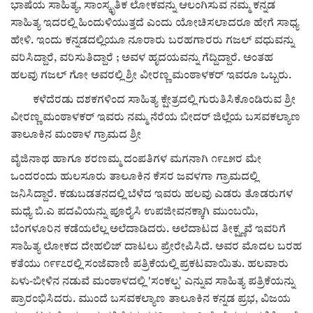
ಭಾಷೆಯ ಸಾಹಿತ್ಯ, ಸಾಂಸ್ಕೃತಿಕ ಲೋಕವನ್ನು ಆಲಂಗಿಸುವ ನಮ್ಮ ಕನ್ನಡ
ಸಾಹಿತ್ಯ ಇದರಲ್ಲಿ ಹಿಂದುಳಿಯುತ್ತದೆ ಎಂದು ಯೋಚಿಸಲಾದರೂ ಹೇಗೆ ಸಾಧ್ಯ
ಹೇಳಿ. ಇಂದು ಕನ್ನಡದಲ್ಲಿಯೂ ನೂರಾರು ಬರಹಗಾರರು ಗಜಲ್ ವಧುವನ್ನು
ವರಿಸಿದ್ದಾರೆ, ವರಿಸುತಿದ್ದಾರೆ ; ಅವಳ ಹೃದಯವನ್ನು ಗೆದ್ದಿದ್ದಾರೆ. ಅಂತಹ
ಹಲವು ಗಜಲ್ ಗೋ ಅವರಲ್ಲಿ ಶ್ರೀ ವೀರಣ್ಣ ಮಂಠಾಳಕರ್ ಇವರೂ ಒಬ್ಬರು.
ಕಳೆದೆರಡು ದಶಕಗಳಿಂದ ಸಾಹಿತ್ಯ ಕ್ಷೇತ್ರದಲ್ಲಿ ಗುರುತಿಸಿಕೊಂಡಿರುವ ಶ್ರೀ
ವೀರಣ್ಣ ಮಂಠಾಳಕರ್ ಇವರು ನಮ್ಮ ನೆರೆಯ ಬೀದರ್ ಜಿಲ್ಲೆಯ ಬಸವಕಲ್ಯಾಣ
ತಾಲೂಕಿನ ಮಂಠಾಳ ಗ್ರಾಮದ ಶ್ರೀ
ವೈಜಿನಾಥ ಹಾಗೂ ಶರಣಮ್ಮ ದಂಪತಿಗಳ ಮಗನಾಗಿ ೧೯೭೫ರ ಮೇ
ಒಂದರಂದು ಹುಲಸೂರು ತಾಲೂಕಿನ ಕೆಸರ ಜವಳಗಾ ಗ್ರಾಮದಲ್ಲಿ
ಜನಿಸಿದ್ದಾರೆ. ಕಡುಬಡತನದಲ್ಲಿ ಬೆಳೆದ ಇವರು ಹಲವು ಎಡರು ತೊಡರುಗಳ
ಮಧ್ಯೆ ಬಿ.ಎ ಪದವಿಯನ್ನು ಪೂರೈಸಿ ಉಪಜೀವನಕ್ಕಾಗಿ ಮುಂಬಯಿ,
ಬೆಂಗಳೂರಿನ ಕಡೆಯಲೆಲ್ಲ ಅಲೆದಾಡಿದರು. ಅಲೆದಾಟದ ತೀಕ್ಷ್ಣವೆ ಇವರಿಗೆ
ಸಾಹಿತ್ಯ ಲೋಕದ ದೇಹಲಿಜ್ ದಾಟಲು ಪ್ರೇರೇಪಿಸಿದೆ. ಅವರ ಮೊದಲ ಬರಹ
ಕತೆಯು ೧೯೯೭ರಲ್ಲಿ ಸಂಜೆವಾಣಿ ಪತ್ರಿಕೆಯಲ್ಲಿ ಪ್ರಕಟವಾಯಿತು. ಹಲವಾರು
ಏಳು-ಬೀಳಿನ ನಡುವೆ ಮಂಠಾಳದಲ್ಲಿ 'ಸಂಕಲ್ಪ' ಎನ್ನುವ ಸಾಹಿತ್ಯ ಪತ್ರಿಕೆಯನ್ನು
ಪ್ರಾರಂಭಿಸಿದರು. ಮುಂದೆ ಬಸವಕಲ್ಯಾಣ ತಾಲೂಕಿನ ಕನ್ನಡ ಪ್ರಭ, ವಿಜಯ