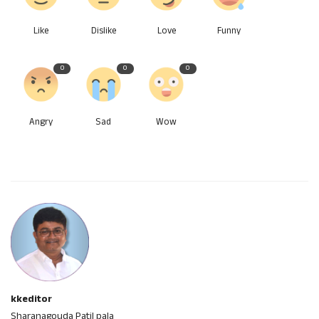
Like
Dislike
Love
Funny
0
0
0
Angry
Sad
Wow
kkeditor
Sharanagouda Patil pala