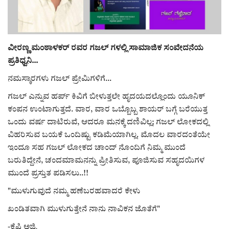
ರಾಜಕೀಯ
ಸುದ್ದಿ
ವೀರಣ್ಣ ಮಂಠಾಳಕರ್ ರವರ ಗಜಲ್ ಗಳಲ್ಲಿ ಸಾಮಾಜಿಕ ಸಂವೇದನೆಯ
ಪ್ರತಿಧ್ವನಿ...
e-paper (ಇ–ಪೇಪರ್‌)
ನಮಸ್ಕಾರಗಳು ಗಜಲ್ ಪ್ರೇಮಿಗಳಿಗೆ...
ಗಜಲ್ ಎನ್ನುವ ಹರ್ಪ್ ಕಿವಿಗೆ ಬೀಳುತ್ತಲೇ ಹೃದಯದಲ್ಲೊಂದು ಯೂನಿಕ್
ಪುಸ್ತಕ ಪರಿಚಯ
ಕಂಪನ ಉಂಟಾಗುತ್ತದೆ. ವಾರ, ವಾರ ಒಬ್ಬೊಬ್ಬ ಶಾಯರ್ ಬಗ್ಗೆ ಬರೆಯುತ್ತ
ಒಂದು ವರ್ಷ ದಾಟಿರುವೆ, ಆದರೂ ಮನಕ್ಕೆ ದಣಿವಿಲ್ಲ; ಗಜಲ್ ಲೋಕದಲ್ಲಿ
ಅಂಕಣ
ವಿಹರಿಸುವ ಬಯಕೆ ಒಂದಿಷ್ಟು ಕಡಿಮೆಯಾಗಿಲ್ಲ. ಮೊದಲ ವಾರದಂತೆಯೇ
ಇಂದೂ ಸಹ ಗಜಲ್ ಲೋಕದ ಚಾಂದ್ ನೊಂದಿಗೆ ನಿಮ್ಮ ಮುಂದೆ
ಸಾಧಕರ ಪರಿಚಯ
ಬರುತಿದ್ದೇನೆ, ಚಂದಮಾಮನನ್ನು ಪ್ರೀತಿಸುವ, ಪೂಜಿಸುವ ಸಹೃದಯಿಗಳ
ಮುಂದೆ ಪ್ರಸ್ತುತ ಪಡಿಸಲು..!!
ಪತ್ರಕರ್ತರ ಪರಿಚಯ
"ಮುಳುಗುವುದೆ ನಮ್ಮ ಹಣೆಬರಹವಾದರೆ ಕೇಳು
ಸಂಪಾದಕೀಯ
ಖಂಡಿತವಾಗಿ ಮುಳುಗುತ್ತೇನೆ ನಾನು ನಾವಿಕನ ಜೊತೆಗೆ"
-ಕೈಫಿ ಅಜ್ಮಿ