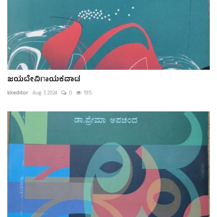
ಜಯದೇವಿಗಾಯಕವಾಡ
kkeditor
Aug 7, 2024
0
195