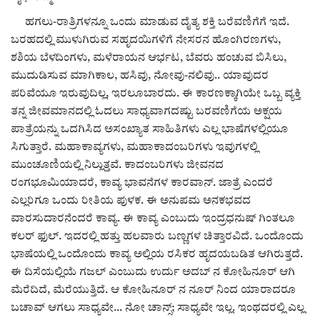
ಕವನ
ಹಗಲು-ರಾತ್ರಿಗಳನ್ನೂ ಒಂದು ಮಾಡುವ ದೈತ್ಯ ಶಕ್ತಿ ಬರೆವಣಿಗೆಗೆ ಇದೆ.
Digital Subscription
ಬರಹದಲ್ಲಿ ಮುಳುಗಿರುವ ಸಹೃದಯಿಗಳಿಗೆ ನೇಸರನ ಹೊಂಗಿರಣಗಳು,
ಶಶಿಯ ಬೆಳದಿಂಗಳು, ಮಳೆರಾಯನ ಆರ್ಭಟ, ಬೆವರು ಹಂಚುವ ಬಿಸಿಲು,
ಮುದುಡಿಸುವ ಮಾಗಿಕಾಲ, ಹಸಿವು, ನೋವು-ನಲಿವು.. ಯಾವುದರ
ಪರಿವೆಯೂ ಇರುವುದಿಲ್ಲ, ಇರಲೂಬಾರದು. ಈ ಕಾರಣಕ್ಕಾಗಿಯೇ ಒಬ್ಬ ವ್ಯಕ್ತಿ
ತನ್ನ ಜೀವಮಾನದಲ್ಲಿ ಓದಲು ಸಾಧ್ಯವಾಗದಷ್ಟು ಬರವಣಿಗೆಯ ಅಕ್ಷಯ
ಪಾತ್ರೆಯನ್ನು ಒದಗಿಸಿದ ಅಸಂಖ್ಯಾತ ಸಾಹಿತಿಗಳು ಎಲ್ಲ ಭಾಷೆಗಳಲ್ಲಿಯೂ
ಸಿಗುತ್ತಾರೆ. ಮಹಾಕಾವ್ಯಗಳು, ಮಹಾಕಾದಂಬರಿಗಳು ಇವುಗಳಲ್ಲಿ
ಮುಂಚೂಣಿಯಲ್ಲಿ ನಿಲ್ಲುತ್ತವೆ. ಕಾದಂಬರಿಗಳು ಜೀವನದ
ರಂಗಭೂಮಿಯಾದರೆ, ಕಾವ್ಯ ಭಾವನೆಗಳ ಕಾರವಾನ್. ಜಾತ್ರೆ ಎಂದರೆ
ಎಲ್ಲರಿಗೂ ಒಂದು ರೀತಿಯ ಪುಳಕ. ಈ ಅನುಪಮ ಅನಕಭವದ
ವಾರಸುದಾರನೆಂದರೆ ಕಾವ್ಯ. ಈ ಕಾವ್ಯ ಎಂಬುದು ಇಂದ್ರಧನುಷ್ ಗಿಂತಲೂ
ಕಲರ್ ಫುಲ್. ಇದರಲ್ಲಿ ಹತ್ತು ಹಲವಾರು ಬಣ್ಣಗಳ ಚಿತ್ತಾರವಿದೆ. ಒಂದೊಂದು
ಭಾಷೆಯಲ್ಲಿ ಒಂದೊಂದು ಕಾವ್ಯ ಅಲ್ಲಿಯ ರಸಿಕರ ಹೃದಯಬಡಿತ ಆಗಿರುತ್ತದೆ.
ಈ ದಿಸೆಯಲ್ಲಿಯೆ ಗಜಲ್ ಎಂಬುದು ಉರ್ದು ಅದಬ್ ನ ಕೋಹಿನೂರ್ ಆಗಿ
ಮೆರೆದಿದೆ, ಮೆರೆಯುತ್ತಿದೆ. ಆ ಕೋಹಿನೂರ್ ನ ನೂರ್ ನಿಂದ ಯಾರಾದರೂ
ಬಚಾವ್ ಆಗಲು ಸಾಧ್ಯವೇ... ನೋ ಚಾನ್ಸ್; ಸಾಧ್ಯವೇ ಇಲ್ಲ. ಇಂಥದರಲ್ಲಿ ಎಲ್ಲ