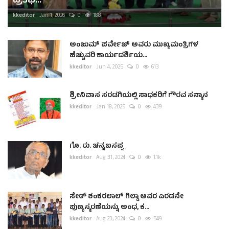
ಪ್ರತಿಭೆ...
kkeditor
Jan 1, 2026
0
188
ಅಂಜುಮ್ ಪರ್ವೇಜ್ ಅವರು ಮುಖ್ಯಮಂತ್ರಿಗಳ
ಹೆಚ್ಚುವರಿ ಕಾರ್ಯದರ್ಶಿಯ...
kkeditor
Jun 4, 2025
0
613
ಶ್ರೀನಿವಾಸ ಸರಡಗಿಯಲ್ಲಿ ಸಾಧಕರಿಗೆ ಗೌರವ ಸನ್ಮಾನ
kkeditor
Jan 18, 2025
0
439
ಗೊ. ರು. ಚನ್ನಬಸಪ್ಪ
kkeditor
Aug 31, 2024
0
1.1k
ಸೇಠ್ ಶಂಕರಲಾಲ್ ಗಿಲ್ಡಾ ಅವರ ಎರಡನೇ
ಪುಣ್ಯಸ್ಮರಣೆಯನ್ನು ಅಂಧ, ಕ...
kkeditor
Aug 23, 2024
0
549