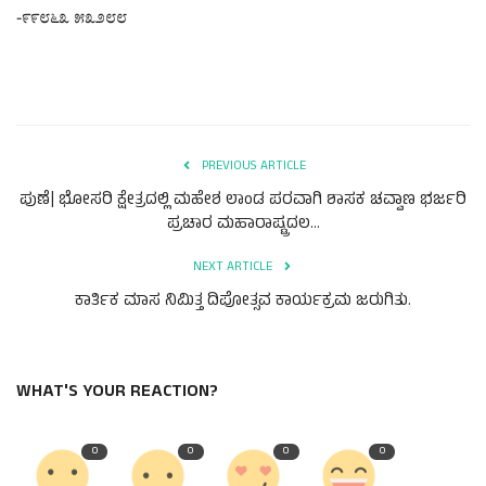
-೯೯೮೬೩ ೫೩೨೮೮
PREVIOUS ARTICLE
ಪುಣೆ| ಭೋಸರಿ ಕ್ಷೇತ್ರದಲ್ಲಿ ಮಹೇಶ ಲಾಂಡ ಪರವಾಗಿ ಶಾಸಕ ಚವ್ವಾಣ ಭರ್ಜರಿ
ಪ್ರಚಾರ ಮಹಾರಾಷ್ಟ್ರದಲ...
NEXT ARTICLE
ಕಾರ್ತಿಕ ಮಾಸ ನಿಮಿತ್ತ ದಿಪೋತ್ಸವ ಕಾರ್ಯಕ್ರಮ ಜರುಗಿತು.
WHAT'S YOUR REACTION?
0
0
0
0