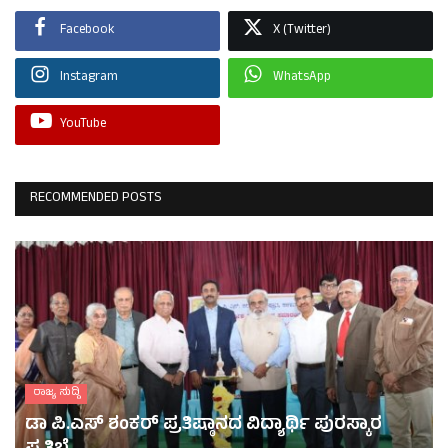
Facebook
X (Twitter)
Instagram
WhatsApp
YouTube
RECOMMENDED POSTS
ರಾಜ್ಯ ಸುದ್ದಿ
ಡಾ ಪಿ.ಎಸ್ ಶಂಕರ್ ಪ್ರತಿಷ್ಠಾನದ ವಿದ್ಯಾರ್ಥಿ ಪುರಸ್ಕಾರ