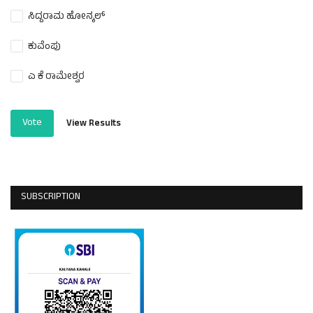
ಸಿದ್ದರಾಮ ಹೋನ್ಕಲ್
ಕುವೆಂಪು
ಎ ಕೆ ರಾಮೇಶ್ವರ
Vote
View Results
SUBSCRIPTION