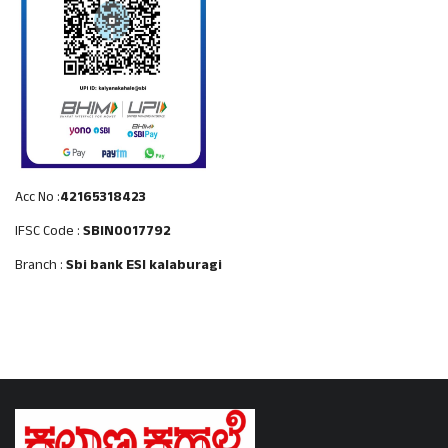
Acc No :
42165318423
IFSC Code :
SBIN0017792
Branch :
Sbi bank ESI kalaburagi