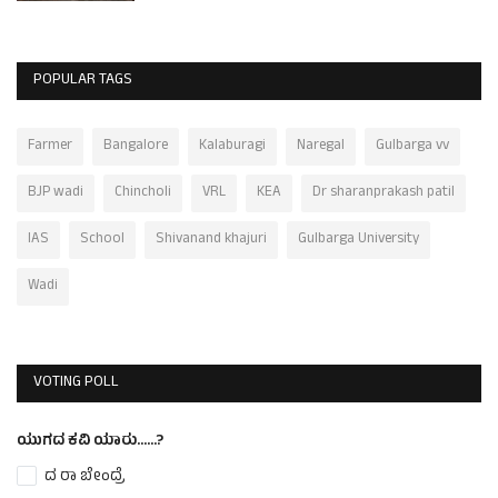
POPULAR TAGS
Farmer
Bangalore
Kalaburagi
Naregal
Gulbarga vv
BJP wadi
Chincholi
VRL
KEA
Dr sharanprakash patil
IAS
School
Shivanand khajuri
Gulbarga University
Wadi
VOTING POLL
ಯುಗದ ಕವಿ ಯಾರು......?
ದ ರಾ ಬೇಂದ್ರೆ