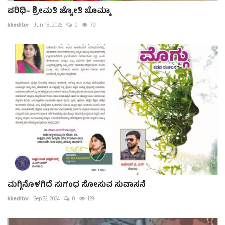
ಪರಿಧಿ– ಶ್ರೀಮತಿ ಜ್ಯೋತಿ ಬೊಮ್ಮಾ
kkeditor
Jun 18, 2026
0
70
ಮಗ್ಗಿನೊಳಗಿದೆ ಸುಗಂಧ ಸೋಸುವ ಸುವಾಸನೆ
kkeditor
Sep 22, 2024
0
129