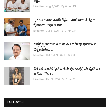
ಶಿಕ್ಷ...
kkeditor
Aug 3, 2024
0
4.2k
ತೃತಿಯ ಭಾಷಾ ಹಿಂದಿ ಶಿಕ್ಷಕರ ನಿಯೋಜನೆ ತಕ್ಷಣ
ಕೈಬಿಡಲು ವಿಧಾನ ಪರ...
kkeditor
Jul 21, 2026
0
2.3k
ಎಸ್ಸೆಸ್ಸೆಲ್ಸಿ ತರಗತಿಯ ಎಸ್ ಎ 1 ಪರೀಕ್ಷಾ ಫಲಿತಾಂಶ
ವಿಶ್ಲೇಷಣೆಯ...
kkeditor
Oct 2, 2024
0
2.3k
ವಿಶೇಷ ಸಾಧನೆಗೈದ ಬಸವೇಶ್ವರ ಆಸ್ಪತ್ರೆಯ ವೈದ್ಯೆ ಡಾ
ಅನಿತಾ ಗೌರಾ ...
kkeditor
Feb 19, 2026
0
2.2k
FOLLOW US