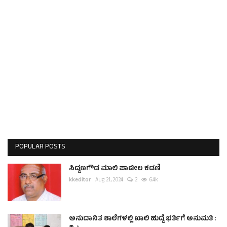
POPULAR POSTS
ಸಿದ್ದಣಗೌಡ ಮಾಲಿ ಪಾಟೀಲ ಕಡಣಿ
kkeditor
Aug 21, 2024
2
6.4k
ಅನುದಾನಿತ ಶಾಲೆಗಳಲ್ಲಿ ಖಾಲಿ ಹುದ್ದೆ ಭರ್ತಿಗೆ ಅನುಮತಿ :