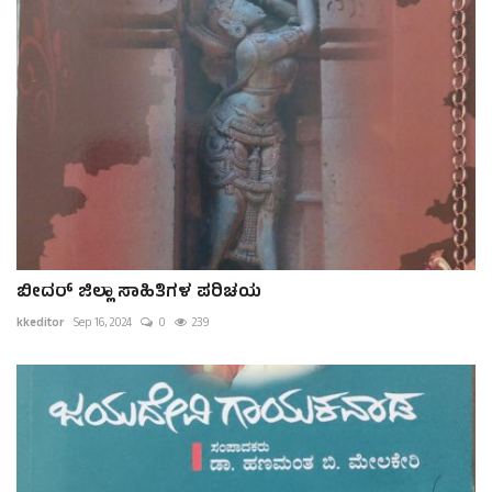
ಬೀದರ್ ಜಿಲ್ಲಾ ಸಾಹಿತಿಗಳ ಪರಿಚಯ
kkeditor
Sep 16, 2024
0
239