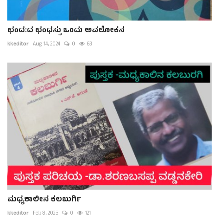
ಛoದ:ದ ಛoಧಸ್ಸು ಒಂದು ಅವಲೋಕನ
kkeditor
Aug 14, 2024
0
63
ಮಧ್ಯಕಾಲೀನ ಕಲಬುರ್ಗಿ
kkeditor
Feb 8, 2025
0
121