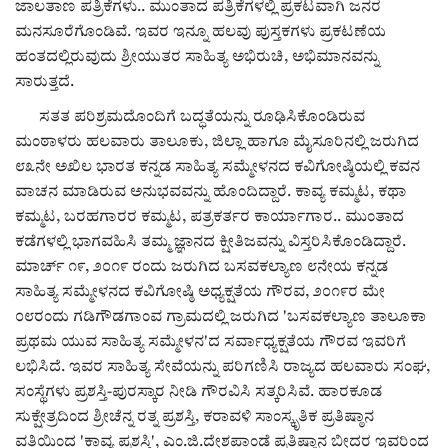
ಜಾಲತಾಣ ಪತ್ರಿಕೆಗಳು.. ಮುಂತಾದ ಪತ್ರಿಕೆಗಳಲ್ಲಿ ಪ್ರಕಟವಾಗಿ ಜನರ
ಮನಸೂರೆಗೊಂಡಿವೆ. ಇವರ ಇನ್ನೂ ಹಲವು ಪುಸ್ತಕಗಳು ಪ್ರಕಟಣೆಯ
ಹಂತದಲ್ಲಿರುವುದು ಶ್ರೀಯುತರ ಸಾಹಿತ್ಯ ಅಭಿರುಚಿ, ಅಭಿಮಾನವನ್ನು
ಸಾರುತ್ತದೆ.‌
ಸತತ ಪರಿಶ್ರಮದೊಂದಿಗೆ ಬದ್ಧತೆಯನ್ನು ರೂಢಿಸಿಕೊಂಡಿರುವ
ಮಂಠಾಳರು ಹಲವಾರು ತಾಲೂಕು, ಜಿಲ್ಲಾ ಹಾಗೂ ಮೈಸೂರಿನಲ್ಲಿ ಜರುಗಿದ
೮೩ನೇ ಅಖಿಲ ಭಾರತ ಕನ್ನಡ ಸಾಹಿತ್ಯ ಸಮ್ಮೇಳನದ ಕವಿಗೋಷ್ಠಿಯಲ್ಲಿ ಕವನ
ವಾಚನ ಮಾಡಿರುವ ಅನುಭವವನ್ನು ಹೊಂದಿದ್ದಾರೆ. ಕಾವ್ಯ ಕಮ್ಮಟ, ಕಥಾ
ಕಮ್ಮಟ, ಬರಹಗಾರರ ಕಮ್ಮಟ, ಪತ್ರಕರ್ತರ ಕಾರ್ಯಾಗಾರ.. ಮುಂತಾದ
ಕಡೆಗಳಲ್ಲಿ ಭಾಗವಹಿಸಿ ತಮ್ಮ ಜ್ಞಾನದ ಕ್ಷೀತಿಜವನ್ನು ವಿಸ್ತರಿಸಿಕೊಂಡಿದ್ದಾರೆ.
ಮಾರ್ಚ್ ೧೯, ೨೦೧೯ ರಂದು ಜರುಗಿದ ಬಸವಕಲ್ಯಾಣ ೮ನೇಯ ಕನ್ನಡ
ಸಾಹಿತ್ಯ ಸಮ್ಮೇಳನದ ಕವಿಗೋಷ್ಠಿ ಅಧ್ಯಕ್ಷತೆಯ ಗೌರವ, ೨೦೧೯ರ ಮೇ
೦೮ರಂದು ಗಡಿಗೌಡಗಾಂವ ಗ್ರಾಮದಲ್ಲಿ ಜರುಗಿದ 'ಬಸವಕಲ್ಯಾಣ ತಾಲೂಕಾ
ಪ್ರಥಮ ಯುವ ಸಾಹಿತ್ಯ ಸಮ್ಮೇಳನ'ದ ಸರ್ವಾಧ್ಯಕ್ಷತೆಯ ಗೌರವ ಇವರಿಗೆ
ಲಭಿಸಿದೆ. ಇವರ ಸಾಹಿತ್ಯ ಸೇವೆಯನ್ನು ಪರಿಗಣಿಸಿ ರಾಜ್ಯದ ಹಲವಾರು ಸಂಘ,
ಸಂಸ್ಥೆಗಳು ಪ್ರಶಸ್ತಿ-ಪುರಸ್ಕಾರ ನೀಡಿ ಗೌರವಿಸಿ ಸತ್ಕರಿಸಿವೆ. ಹಾರಕೂಡ
ಸುಕ್ಷೇತ್ರದಿಂದ ಶ್ರೀಚೆನ್ನ ರತ್ನ ಪ್ರಶಸ್ತಿ, ಕರಾವಳಿ ಸಾಂಸ್ಕೃತಿಕ ಪ್ರತಿಷ್ಠಾನ
ವತಿಯಿಂದ 'ಕಾವ್ಯ ಪ್ರಶಸ್ತಿ', ಎಂ.ಜಿ.ದೇಶಪಾಂಡೆ ಪ್ರತಿಷ್ಠಾನ ಬೀದರ ಇವರಿಂದ