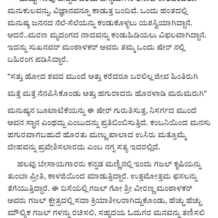
ಮನುಕುಲವನ್ನು, ವಿಜ್ಞಾನವನ್ನೂ ಕಾಡುತ್ತ ಬಂದಿವೆ. ಒಂದು ಹಂತದಲ್ಲಿ
ಮನುಷ್ಯ ಜನನದ ನೆಲೆ-ಸೆಲೆಯನ್ನು ಕಂಡುಕೊಳ್ಳಲು ಯಶಸ್ವಿಯಾಗಿದ್ದಾನೆ.
ಆದರೆ..ಮರಣ ಮೃದಂಗದ ನಾದವನ್ನು ಕಂಡುಹಿಡಿಯಲು ವಿಫಲವಾಗಿದ್ದಾನೆ.
ಇದನ್ನು ಸುಖನವರ್ ಮಂಠಾಳಕರ್ ಅವರು ತಮ್ಮ ಒಂದು ಷೇರ್ ನಲ್ಲಿ
ಬಹಿರಂಗ ಪಡಿಸಿದ್ದಾರೆ.
"ಸತ್ತು ಹೋದ ಶವದ ಮುಂದೆ ಅತ್ತು ಕರೆದರೂ ಬರಲಿಲ್ಲ ಜೀವ ಹಿಂತಿರುಗಿ
ಮತ್ತೆ ಮತ್ತೆ ನೆನಪಿಸಿಕೊಂಡು ಅತ್ತು ಹಗುರಾದರು ಹೊರಳಾಡಿ ಮರುಮರುಗಿ"
ಮನುಷ್ಯನ ಬೂಟಾಟಿಕೆಯನ್ನು ಈ ಷೇರ್ ಗುರುತಿಸುತ್ತ, ನಿಸರ್ಗದ ಮುಂದೆ
ಅವನ ಸ್ಥಾನ ಎಂಥದ್ದು ಎಂಬುದನ್ನು ಪ್ರತಿಬಿಂಬಿಸುತ್ತಿದೆ. ಕಂಬನಿಯಿಂದ ಮನಸು
ಹಗುರವಾಗಬಹುದೆ ಹೊರತು ಮಣ್ಣು ಪಾಲಾದ ಉಸಿರು ಮತ್ತೊಮ್ಮೆ
ದೇಹವನ್ನು ಪ್ರವೇಶಿಸಲಾರದು ಎಂಬ ನಗ್ನ ಸತ್ಯ ಇದರಲ್ಲಿದೆ.
ಹಲವು ಬೇಸಾಯಗಾರರು ಕನ್ನಡ ಮಣ್ಣಿನಲ್ಲಿ ಇಂದು ಗಜಲ್ ಕೃಷಿಯನ್ನು
ತುಂಬಾ ಪ್ರೀತಿ, ಕಾಳಜಿಯಿಂದ ಮಾಡುತ್ತಿದ್ದಾರೆ. ಉತ್ತಮೋತ್ತಮ ಫಸಲನ್ನು
ತೆಗೆಯುತ್ತಿದ್ದಾರೆ. ಈ ದಿಸೆಯಲ್ಲಿ ಗಜಲ್ ಗೋ ಶ್ರೀ ವೀರಣ್ಣ ಮಂಠಾಳಕರ್
ಅವರು ಗಜಲ್ ಕ್ಷೇತ್ರದಲ್ಲಿ ಸದಾ ಕ್ರಿಯಾಶೀಲರಾಗಿದ್ದುಕೊಂಡು, ಹೆಚ್ಚು ಹೆಚ್ಚು
ಮೌಲ್ಯಿಕ ಗಜಲ್ ಗಳನ್ನು ರಚಿಸಲಿ, ಸಹೃದಯ ಓದುಗರ ಮನವನ್ನು ತಣಿಸಲಿ