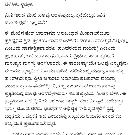
ಬೆಳೆಸಿಕೊಳ್ಳಬೇಕು
ಪ್ರೀತಿ ಇಲ್ಲದ ಮೇಲೆ ಹೂವು ಅರಳುವುದಿಲ್ಲ, ಶ್ರದ್ಧೆಯಿಲ್ಲದೆ ಕವಿತೆ
ಮೂಡುವುದೇ ಇಲ್ಲ ಸಖಿ"
ಈ ಮೇಲಿನ ಷೇರ್ ಅನುರಾಗದ ಅನುಬಂಧದ ಮೀಮಾಂಸೆಯನ್ನು
ಪ್ರತಿಧ್ವನಿಸುತ್ತಿದೆ. ಪ್ರೀತಿಯ ಭಾವ ಮೊಳಕೆಯೊಡೆಯಲು ವಯಸ್ಸಿನ ಎಲ್ಲೆ ಇಲ್ಲ
ಎಂಬುದು ಸಾರ್ವತ್ರಿಕವಾದರೂ 'ಹದಿಹರೆಯದ ವಯಸ್ಸು' ಎಂಬುದು
ಪ್ರೀತಿಯ ಸೇತುವೆ ಎಂಬುದು ನಿರ್ವಿವಾದ. ಪ್ರೀತಿಯ ಸಾಂಗತ್ಯವಿಲ್ಲದೆ
ಮನುಷ್ಯನ ಮನಸ್ಸು ಅರಳಲಾರದು. ಈ ಕಾರಣಕ್ಕಾಗಿಯೇ ಒಲವು ಎನ್ನುವುದು
ಈ ಜಗದ ಪ್ರಶ್ನಾತೀತ ಪಿಸುಮಾತಾಗಿದೆ. ಹರೆಯದಲ್ಲಿ ಮನಸ್ಸು ಸದಾ ಹಚ್ಚ
ಹಸಿರಾಗಿರುತ್ತದೆ. ಪ್ರೀತಿ ಚಿಗುರಲು ಇದೊಂದು ಫಲವತ್ತಾದ ವಯಸ್ಸು
ಎಂಬುದನ್ನು ಸುಖನವರ್ ಶ್ರೀ ವೀರಣ್ಣ ಮಂಠಾಳಕರ್ ಅವರು ಸಾರುತ್ತ,
ಪ್ರಕೃತಿಯಲ್ಲಿ ಹೂವು ಅರಳಬೇಕಾದರೂ ಕೂಡ ಪ್ರೀತಿಯ ಸಿಂಚನ ಬೇಕು. ಈ
ಪ್ರಕೃತಿಯೂ ಸಹ ಪ್ರೀತಿಯ ಆಲಿಂಗನ ಕಟ್ಟಾಗಿ ಹಂಬಲಿಸುತ್ತಿದೆ ಎಂದಿದ್ದಾರೆ.
ಇನ್ನೂ ಮುಂದುವರೆದು ಭಾವನೆಗಳ ಅಭಿವ್ಯಕ್ತಿ ಸಾಹಿತ್ಯದ ಕೃಷಿಗೆ ಶ್ರದ್ಧೆ,
ಬದ್ಧತೆಯ ಅವಶ್ಯಕತೆ ಇದೆ ಎಂಬುದನ್ನು ಸಹೃದಯ ಓದುಗರ ಮನದ ಕದ
ತಟ್ಟುವಂತೆ ಪ್ರಚುರಪಡಿಸಿದ್ದಾರೆ.
ಹುಟ್ಟು-ಸಾವು ಎನ್ನುವ ಎರಡು ವಿಸ್ಮಯಗಳು ಅನಾದಿ ಕಾಲದಿಂದಲೂ