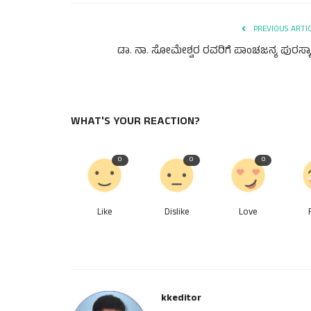
PREVIOUS ARTI
ಡಾ. ನಾ. ಸೋಮೇಶ್ವರ ರವರಿಗೆ ಪಾಂಚಜನ್ಯ ಪುರಸ್ಕಾ
WHAT'S YOUR REACTION?
0
0
0
Like
Dislike
Love
kkeditor