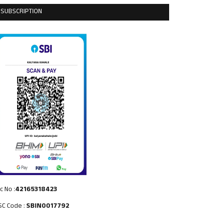
SUBSCRIPTION
c No :
42165318423
SC Code :
SBIN0017792