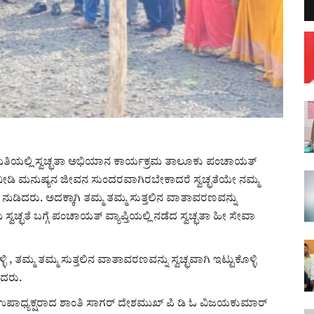
ಲ್ಲಿ ಸ್ವಚ್ಛತಾ ಅಭಿಯಾನ ಕಾರ್ಯಕ್ರಮ ತಾಲೂಕು ಪಂಚಾಯತ್
ಡಿ ಮನುಷ್ಯನ ಜೀವನ ಸುಂದರವಾಗಿರಬೇಕಾದರೆ ಸ್ವಚ್ಛತೆಯೇ ನಮ್ಮ
 ನುಡಿದರು. ಅದಕ್ಕಾಗಿ ತಮ್ಮ ತಮ್ಮ ಸುತ್ತಲಿನ ವಾತಾವರಣವನ್ನು
ಚ್ಛತೆ ಬಗ್ಗೆ ಪಂಚಾಯತ್ ವ್ಯಾಪ್ತಿಯಲ್ಲಿ ನಡೆದ ಸ್ವಚ್ಛತಾ ಹೀ ಸೇವಾ
 , ತಮ್ಮ ತಮ್ಮ ಸುತ್ತಲಿನ ವಾತಾವರಣವನ್ನು ಸ್ವಚ್ಛವಾಗಿ ಇಟ್ಟುಕೊಳ್ಳಿ
ಿದರು.
ಉಪಾಧ್ಯಕ್ಷರಾದ ಶಾಂತಿ ಸಾಗರ್ ದೇಶಮುಖ್ ಪಿ ಡಿ ಓ ವಿಜಯಕುಮಾರ್