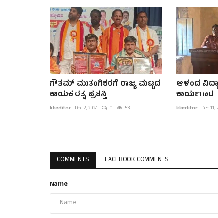
ಗೌತಮ್ ಮುತಂಗಿಕರಗೆ ರಾಜ್ಯ ಮಟ್ಟದ
ಆಳಂದ ವಿದ್ಯ
ಕಾಯಕ ರತ್ನ ಪ್ರಶಸ್ತಿ
ಕಾರ್ಯಗಾರ
kkeditor
Dec 2, 2024
0
53
kkeditor
Dec 11,
COMMENTS
FACEBOOK COMMENTS
Name