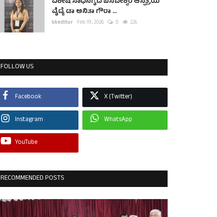
ವಿಶೇಷ ಸಾಧನೆಗೈದ ಬಸವೇಶ್ವರ ಆಸ್ಪತ್ರೆಯ
ವೈದ್ಯೆ ಡಾ ಅನಿತಾ ಗೌರಾ ...
kkeditor
Feb 19, 2026
0
2.2k
FOLLOW US
Facebook
X (Twitter)
Instagram
WhatsApp
YouTube
RECOMMENDED POSTS