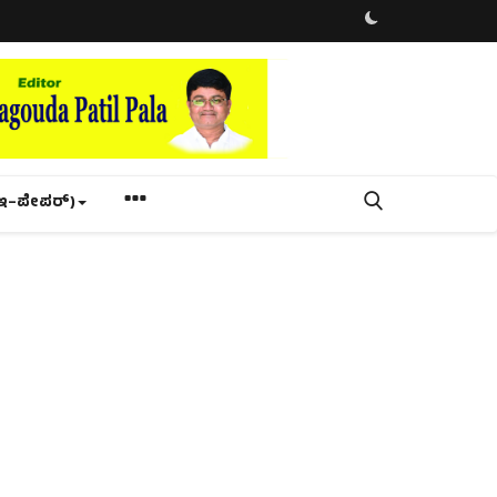
ಇ–ಪೇಪರ್‌)