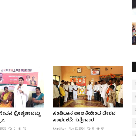
ವನ ಶ್ರೇಷ್ಠವಾದದ್ದು
ಸಂವಿಧಾನ ಪಾಲನೆಯಿಂದ ದೇಶದ
ರೀ.
ಸಾರ್ಥಕತೆ: ಗುತ್ತೇದಾರ
 2025
0
45
kkeditor
Nov 27, 2024
0
64