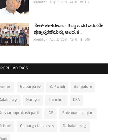
kkeditor
Aug 31, 2024
0
1.1k
ಸೇಠ್ ಶಂಕರಲಾಲ್ ಗಿಲ್ಡಾ ಅವರ ಎರಡನೇ
ಪುಣ್ಯಸ್ಮರಣೆಯನ್ನು ಅಂಧ, ಕ...
kkeditor
Aug 23, 2024
0
546
POPULAR TAGS
Farmer
Gulbarga vv
BJP wadi
Bangalore
Kalaburagi
Naregal
Chincholi
KEA
Dr sharanprakash patil
IAS
Shivanand khajuri
School
Gulbarga University
Dc kalaburagi
Wadi