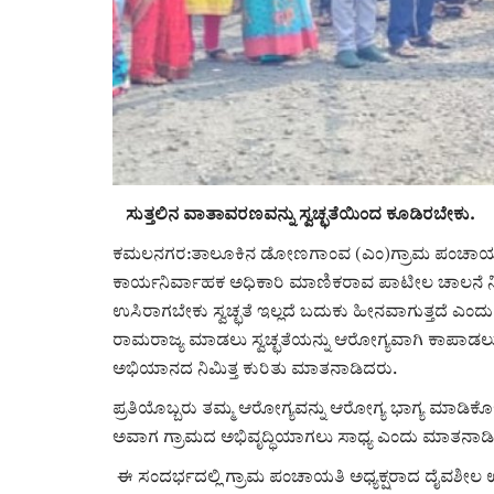
ಸುತ್ತಲಿನ ವಾತಾವರಣವನ್ನು ಸ್ವಚ್ಛತೆಯಿಂದ ಕೂಡಿರಬೇಕು.
ಕಮಲನಗರ:ತಾಲೂಕಿನ ಡೋಣಗಾಂವ (ಎಂ)ಗ್ರಾಮ ಪಂಚಾಯತಿಯ
ಕಾರ್ಯನಿರ್ವಾಹಕ ಅಧಿಕಾರಿ ಮಾಣಿಕರಾವ ಪಾಟೀಲ ಚಾಲನೆ ನೀ
ಉಸಿರಾಗಬೇಕು ಸ್ವಚ್ಛತೆ ಇಲ್ಲದೆ ಬದುಕು ಹೀನವಾಗುತ್ತದೆ ಎಂದು
ರಾಮರಾಜ್ಯ ಮಾಡಲು ಸ್ವಚ್ಛತೆಯನ್ನು ಆರೋಗ್ಯವಾಗಿ ಕಾಪಾಡಲು ಸ್ವ
ಅಭಿಯಾನದ ನಿಮಿತ್ತ ಕುರಿತು ಮಾತನಾಡಿದರು.
ಪ್ರತಿಯೊಬ್ಬರು ತಮ್ಮ ಆರೋಗ್ಯವನ್ನು ಆರೋಗ್ಯ ಭಾಗ್ಯ ಮಾಡಿಕೊಳ್ಳಿ
ಅವಾಗ ಗ್ರಾಮದ ಅಭಿವೃದ್ಧಿಯಾಗಲು ಸಾಧ್ಯ ಎಂದು ಮಾತನಾಡ
ಈ ಸಂದರ್ಭದಲ್ಲಿ ಗ್ರಾಮ ಪಂಚಾಯತಿ ಅಧ್ಯಕ್ಷರಾದ ದೈವಶೀಲ 