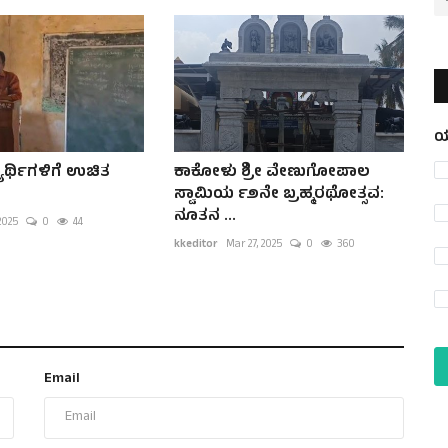
ಯ
ಾರ್ಥಿಗಳಿಗೆ ಉಚಿತ
ಕಾಕೋಳು ಶ್ರೀ ವೇಣುಗೋಪಾಲ
ಸ್ವಾಮಿಯ ೯೨ನೇ ಬ್ರಹ್ಮರಥೋತ್ಸವ:
ನೂತನ ...
 2025
0
44
kkeditor
Mar 27, 2025
0
360
Email