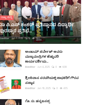
ರಾಜ್ಯ ಸುದ್ದಿ
ಡಾ ಪಿ.ಎಸ್ ಶಂಕರ್ ಪ್ರತಿಷ್ಠಾನದ ವಿದ್ಯಾರ್ಥಿ
ಪುರಸ್ಕಾರ ಪ್ರತಿಭೆ...
kkeditor
Jan 1, 2026
0
187
ಅಂಜುಮ್ ಪರ್ವೇಜ್ ಅವರು
ಮುಖ್ಯಮಂತ್ರಿಗಳ ಹೆಚ್ಚುವರಿ
ಕಾರ್ಯದರ್ಶಿಯ...
kkeditor
Jun 4, 2025
0
608
ಶ್ರೀನಿವಾಸ ಸರಡಗಿಯಲ್ಲಿ ಸಾಧಕರಿಗೆ ಗೌರವ
ಸನ್ಮಾನ
kkeditor
Jan 18, 2025
0
435
ಗೊ. ರು. ಚನ್ನಬಸಪ್ಪ