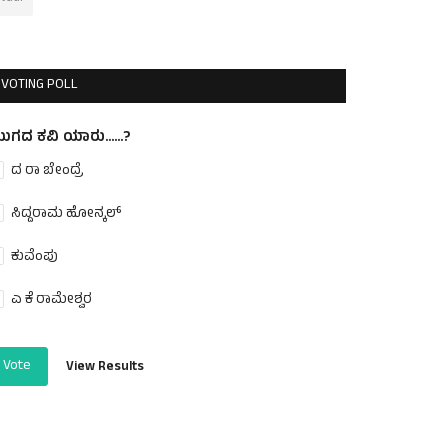
VOTING POLL
ುಗದ ಕವಿ ಯಾರು......?
ದ ರಾ ಬೇಂದ್ರೆ
ಸಿದ್ದರಾಮ ಹೋನ್ಕಲ್
ಕುವೆಂಪು
ಎ ಕೆ ರಾಮೇಶ್ವರ
Vote
View Results