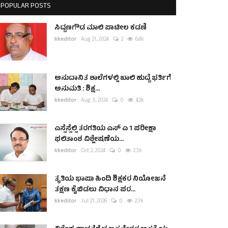
POPULAR POSTS
ಸಿದ್ದಣಗೌಡ ಮಾಲಿ ಪಾಟೀಲ ಕಡಣಿ
kkeditor
Aug 21, 2024
2
6.4k
ಅನುದಾನಿತ ಶಾಲೆಗಳಲ್ಲಿ ಖಾಲಿ ಹುದ್ದೆ ಭರ್ತಿಗೆ
ಅನುಮತಿ : ಶಿಕ್ಷ...
kkeditor
Aug 3, 2024
0
4.2k
ಎಸ್ಸೆಸ್ಸೆಲ್ಸಿ ತರಗತಿಯ ಎಸ್ ಎ 1 ಪರೀಕ್ಷಾ
ಫಲಿತಾಂಶ ವಿಶ್ಲೇಷಣೆಯ...
kkeditor
Oct 2, 2024
0
2.3k
ತೃತಿಯ ಭಾಷಾ ಹಿಂದಿ ಶಿಕ್ಷಕರ ನಿಯೋಜನೆ
ತಕ್ಷಣ ಕೈಬಿಡಲು ವಿಧಾನ ಪರ...
kkeditor
Jul 21, 2026
0
2.3k