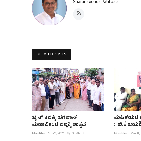
Sharanagouda Patil pala
RELATED POSTS
ಜೈನ್ ತಪಸ್ವಿ, ಭಗವಾನ್
ಮಹಿಳೆಯರ ಜೀ
ಮಹಾವೀರರ ಪಲ್ಲಕ್ಕಿ ಉತ್ಸವ
:..ಬಿ.ಕೆ ಜಯಶ್
kkeditor
Sep 9, 2024
0
64
kkeditor
Mar 8,