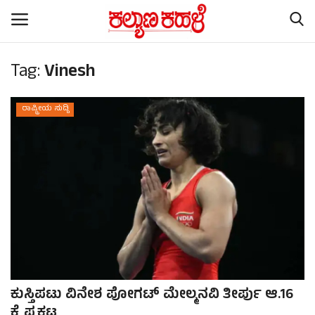
Tag:
Vinesh
Home
ರಾಷ್ಟ್ರೀಯ ಸುದ್ದಿ
Contact
Subscription
ರಾಷ್ಟ್ರೀಯ ಸುದ್ದಿ
ರಾಜ್ಯ ಸುದ್ದಿ
ಕಲೆ - ಸಾಹಿತ್ಯ
ಕುಸ್ತಿಪಟು ವಿನೇಶ ಪೋಗಟ್ ಮೇಲ್ಮನವಿ ತೀರ್ಪು ಆ.16
ಕ್ರೈಂ ಸ್ಟೋರಿ
ಕ್ಕೆ ಪ್ರಕಟ