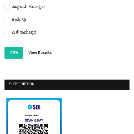
ಸಿದ್ದರಾಮ ಹೋನ್ಕಲ್
ಕುವೆಂಪು
ಎ ಕೆ ರಾಮೇಶ್ವರ
Vote
View Results
SUBSCRIPTION