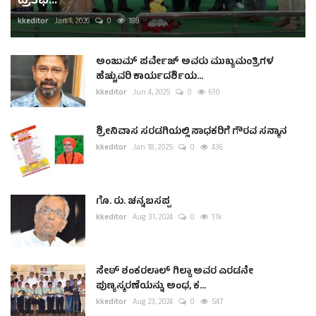
ಪ್ರತಿಭೆ...
kkeditor
Jan 1, 2026
0
188
ಅಂಜುಮ್ ಪರ್ವೇಜ್ ಅವರು ಮುಖ್ಯಮಂತ್ರಿಗಳ
ಹೆಚ್ಚುವರಿ ಕಾರ್ಯದರ್ಶಿಯ...
kkeditor
Jun 4, 2025
0
610
ಶ್ರೀನಿವಾಸ ಸರಡಗಿಯಲ್ಲಿ ಸಾಧಕರಿಗೆ ಗೌರವ ಸನ್ಮಾನ
kkeditor
Jan 18, 2025
0
436
ಗೊ. ರು. ಚನ್ನಬಸಪ್ಪ
kkeditor
Aug 31, 2024
0
1.1k
ಸೇಠ್ ಶಂಕರಲಾಲ್ ಗಿಲ್ಡಾ ಅವರ ಎರಡನೇ
ಪುಣ್ಯಸ್ಮರಣೆಯನ್ನು ಅಂಧ, ಕ...
kkeditor
Aug 23, 2024
0
547