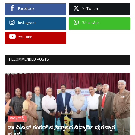
Facebook
X (Twitter)
Instagram
WhatsApp
YouTube
RECOMMENDED POSTS
ರಾಜ್ಯ ಸುದ್ದಿ
ಡಾ ಪಿ.ಎಸ್ ಶಂಕರ್ ಪ್ರತಿಷ್ಠಾನದ ವಿದ್ಯಾರ್ಥಿ ಪುರಸ್ಕಾರ