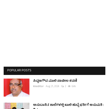
ಕವನ
Digital Subscription
POPULAR POSTS
ಸಿದ್ದಣಗೌಡ ಮಾಲಿ ಪಾಟೀಲ ಕಡಣಿ
kkeditor
Aug 21, 2024
2
6.4k
ಅನುದಾನಿತ ಶಾಲೆಗಳಲ್ಲಿ ಖಾಲಿ ಹುದ್ದೆ ಭರ್ತಿಗೆ ಅನುಮತಿ :