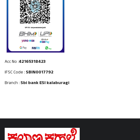
Acc No :
42165318423
IFSC Code :
SBIN0017792
Branch :
Sbi bank ESI kalaburagi