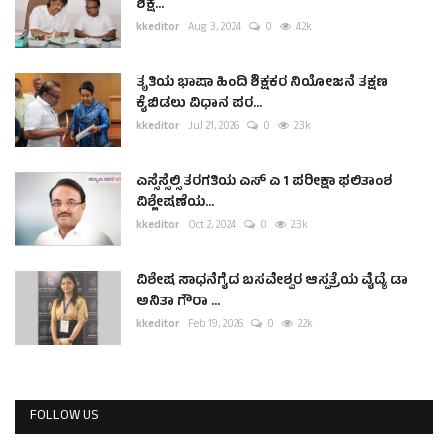
ಶಿಕ್ಷ...
kkeditor
Aug 3, 2024
0
4.2k
ತೃತಿಯ ಭಾಷಾ ಹಿಂದಿ ಶಿಕ್ಷಕರ ನಿಯೋಜನೆ ತಕ್ಷಣ
ಕೈಬಿಡಲು ವಿಧಾನ ಪರ...
kkeditor
Jul 21, 2026
0
2.3k
ಎಸ್ಸೆಸ್ಸೆಲ್ಸಿ ತರಗತಿಯ ಎಸ್ ಎ 1 ಪರೀಕ್ಷಾ ಫಲಿತಾಂಶ
ವಿಶ್ಲೇಷಣೆಯ...
kkeditor
Oct 2, 2024
0
2.3k
ವಿಶೇಷ ಸಾಧನೆಗೈದ ಬಸವೇಶ್ವರ ಆಸ್ಪತ್ರೆಯ ವೈದ್ಯೆ ಡಾ
ಅನಿತಾ ಗೌರಾ ...
kkeditor
Feb 19, 2026
0
2.2k
FOLLOW US