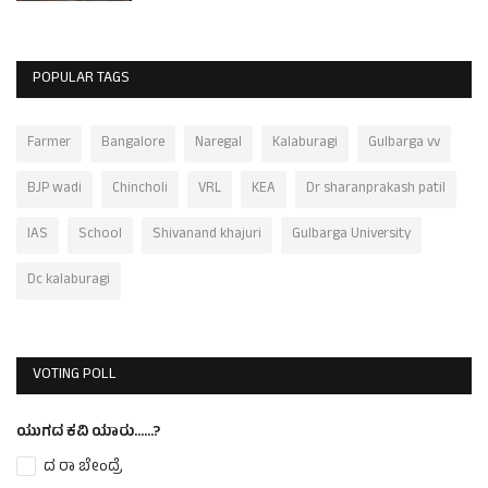
POPULAR TAGS
Farmer
Bangalore
Naregal
Kalaburagi
Gulbarga vv
BJP wadi
Chincholi
VRL
KEA
Dr sharanprakash patil
IAS
School
Shivanand khajuri
Gulbarga University
Dc kalaburagi
VOTING POLL
ಯುಗದ ಕವಿ ಯಾರು......?
ದ ರಾ ಬೇಂದ್ರೆ