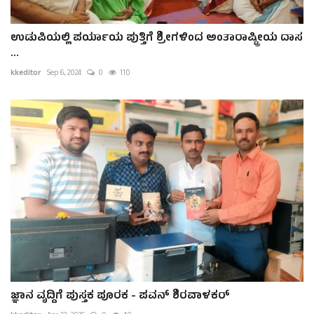
ಉಡುಪಿಯಲ್ಲಿ ಪರ್ಯಾಯ ಪುತ್ತಿಗೆ ಶ್ರೀಗಳಿಂದ ಅಂತಾರಾಷ್ಟ್ರೀಯ ದಾಸ
...
kkeditor
Sep 6, 2024
0
110
ಜ್ಞಾನ ವೃದ್ದಿಗೆ ಪುಸ್ತಕ ಪೂರಕ - ಪವನ್ ಶಿರವಾಳಕರ್