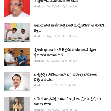
ಸಿದ್ದಣಗೌಡ ಮಾಲಿ ಪಾಟೀಲ ಕಡಣಿ
kkeditor
Aug 21, 2024
2
6.4k
ಅನುದಾನಿತ ಶಾಲೆಗಳಲ್ಲಿ ಖಾಲಿ ಹುದ್ದೆ ಭರ್ತಿಗೆ ಅನುಮತಿ :
ಶಿಕ್ಷ...
kkeditor
Aug 3, 2024
0
4.2k
ತೃತಿಯ ಭಾಷಾ ಹಿಂದಿ ಶಿಕ್ಷಕರ ನಿಯೋಜನೆ ತಕ್ಷಣ
ಕೈಬಿಡಲು ವಿಧಾನ ಪರ...
kkeditor
Jul 21, 2026
0
2.3k
ಎಸ್ಸೆಸ್ಸೆಲ್ಸಿ ತರಗತಿಯ ಎಸ್ ಎ 1 ಪರೀಕ್ಷಾ ಫಲಿತಾಂಶ
ವಿಶ್ಲೇಷಣೆಯ...
kkeditor
Oct 2, 2024
0
2.3k
ವಿಶೇಷ ಸಾಧನೆಗೈದ ಬಸವೇಶ್ವರ ಆಸ್ಪತ್ರೆಯ ವೈದ್ಯೆ ಡಾ
ಅನಿತಾ ಗೌರಾ ...
kkeditor
Feb 19, 2026
0
2.2k