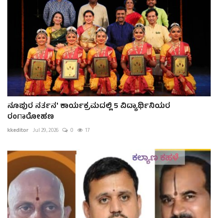
ನೂಪುರ ನರ್ತನ' ಕಾರ್ಯಕ್ರಮದಲ್ಲಿ 5 ವಿದ್ಯಾರ್ಥಿನಿಯರ
ರಂಗಾರೋಹಣ
kkeditor
Jul 29, 2026
0
17