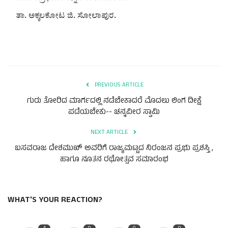
ಕವನ
ತಾ. ಅಕ್ಕಲಕೋಟ ಜಿ. ಸೋಲಾಪುರ.
Digital Subscription
PREVIOUS ARTICLE
ಗುರು ತೋರಿದ ಮಾರ್ಗದಲ್ಲಿ ನಡೆಬೇಕಾದರೆ ಮೊದಲು ಲಿಂಗ ದೀಕ್ಷೆ
ಪಡೆಯಬೇಕು-- ಚನ್ನವೀರ ಸ್ವಾಮಿ
NEXT ARTICLE
ಬಸವರಾಜ ದೇಶಮುಖ್ ಅವರಿಗೆ ರಾಜ್ಯಮಟ್ಟದ ನಿರಂಜನ ಪ್ರಭು ಪ್ರಶಸ್ತಿ ,
ಹಾಗೂ ನೂತನ ರಥೋತ್ಸವ ಸಮಾರಂಭ
WHAT'S YOUR REACTION?
4
0
0
0