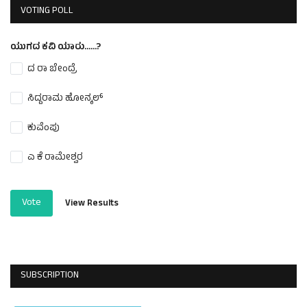
VOTING POLL
ಯುಗದ ಕವಿ ಯಾರು......?
ದ ರಾ ಬೇಂದ್ರೆ
ಸಿದ್ದರಾಮ ಹೋನ್ಕಲ್
ಕುವೆಂಪು
ಎ ಕೆ ರಾಮೇಶ್ವರ
Vote
View Results
SUBSCRIPTION