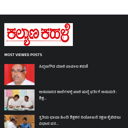
MOST VIEWED POSTS
ಸಿದ್ದಣಗೌಡ ಮಾಲಿ ಪಾಟೀಲ ಕಡಣಿ
ಅನುದಾನಿತ ಶಾಲೆಗಳಲ್ಲಿ ಖಾಲಿ ಹುದ್ದೆ ಭರ್ತಿಗೆ ಅನುಮತಿ :
ಶಿಕ್ಷ...
ತೃತಿಯ ಭಾಷಾ ಹಿಂದಿ ಶಿಕ್ಷಕರ ನಿಯೋಜನೆ ತಕ್ಷಣ ಕೈಬಿಡಲು
ವಿಧಾನ ಪರ...