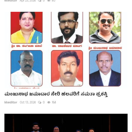
kkeditor
Apr 23, 2026
0
40
ಮಂಜುನಾಥ ಜಮಾದಾರ ಸೇರಿ ಹಲವರಿಗೆ ಸಮತಾ ಪ್ರಶಸ್ತಿ
kkeditor
Oct 13, 2024
0
164