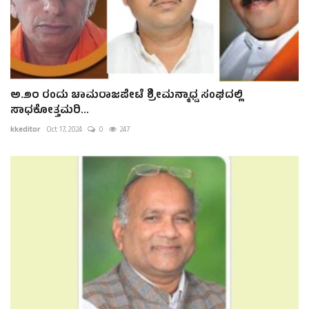
ಅ.೨೦ ರಂದು ಚಾಮರಾಜಪೇಟೆ ಶ್ರೀಮನ್ಮಾಧ್ವ ಸಂಘದಲ್ಲಿ
ಸಾಧಕೋತ್ತಮರಿ...
kkeditor
Oct 17, 2024
0
247