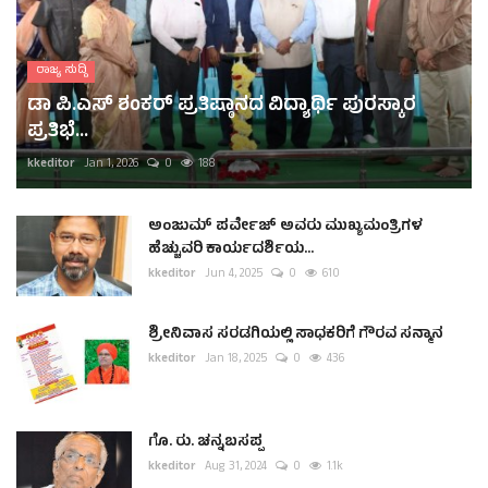
ರಾಜ್ಯ ಸುದ್ದಿ
ಡಾ ಪಿ.ಎಸ್ ಶಂಕರ್ ಪ್ರತಿಷ್ಠಾನದ ವಿದ್ಯಾರ್ಥಿ ಪುರಸ್ಕಾರ
ಪ್ರತಿಭೆ...
kkeditor
Jan 1, 2026
0
188
ಅಂಜುಮ್ ಪರ್ವೇಜ್ ಅವರು ಮುಖ್ಯಮಂತ್ರಿಗಳ
ಹೆಚ್ಚುವರಿ ಕಾರ್ಯದರ್ಶಿಯ...
kkeditor
Jun 4, 2025
0
610
ಶ್ರೀನಿವಾಸ ಸರಡಗಿಯಲ್ಲಿ ಸಾಧಕರಿಗೆ ಗೌರವ ಸನ್ಮಾನ
kkeditor
Jan 18, 2025
0
436
ಗೊ. ರು. ಚನ್ನಬಸಪ್ಪ
kkeditor
Aug 31, 2024
0
1.1k