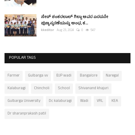
ಸೇಠ್ ಶಂಕರಲಾಲ್ ಗಿಲ್ಡಾ ಅವರ ಎರಡನೇ
ಪುಣ್ಯಸ್ಮರಣೆಯನ್ನು ಅಂಧ, ಕ...
kkeditor
Aug 23, 2024
0
547
POPULAR TAGS
Farmer
Gulbarga vv
BJP wadi
Bangalore
Naregal
Kalaburagi
Chincholi
School
Shivanand khajuri
Gulbarga University
Dc kalaburagi
Wadi
VRL
KEA
Dr sharanprakash patil