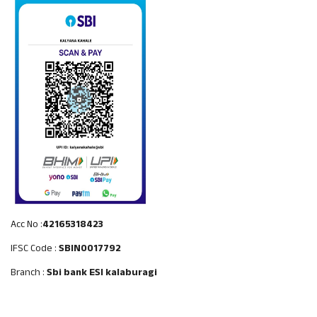
Acc No :
42165318423
IFSC Code :
SBIN0017792
Branch :
Sbi bank ESI kalaburagi