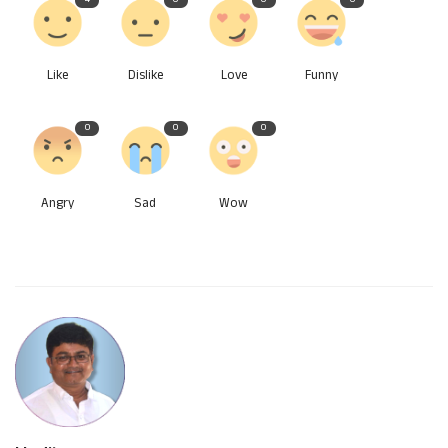
Like
Dislike
Love
Funny
0
0
0
Angry
Sad
Wow