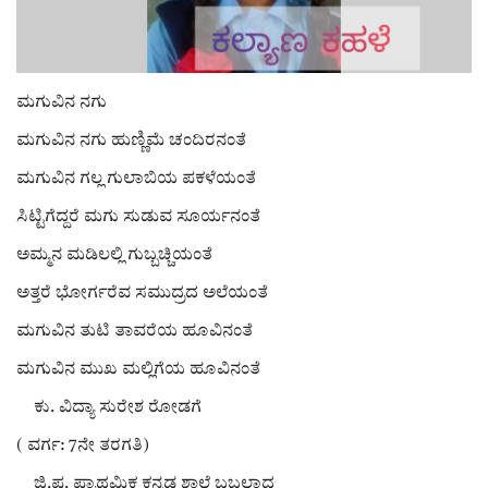
ರಾಜಕೀಯ
ಸುದ್ದಿ
ಮಗುವಿನ ನಗು
ಮಗುವಿನ ನಗು ಹುಣ್ಣಿಮೆ ಚಂದಿರನಂತೆ
e-paper (ಇ–ಪೇಪರ್‌)
ಮಗುವಿನ ಗಲ್ಲ ಗುಲಾಬಿಯ ಪಕಳೆಯಂತೆ
ಪುಸ್ತಕ ಪರಿಚಯ
ಸಿಟ್ಟಿಗೆದ್ದರೆ ಮಗು ಸುಡುವ ಸೂರ್ಯನಂತೆ
ಅಮ್ಮನ ಮಡಿಲಲ್ಲಿ ಗುಬ್ಬಚ್ಚಿಯಂತೆ
ಅಂಕಣ
ಅತ್ತರೆ ಭೋರ್ಗರೆವ ಸಮುದ್ರದ ಅಲೆಯಂತೆ
ಸಾಧಕರ ಪರಿಚಯ
ಮಗುವಿನ ತುಟಿ ತಾವರೆಯ ಹೂವಿನಂತೆ
ಮಗುವಿನ ಮುಖ ಮಲ್ಲಿಗೆಯ ಹೂವಿನಂತೆ
ಪತ್ರಕರ್ತರ ಪರಿಚಯ
ಕು. ವಿದ್ಯಾ ಸುರೇಶ ರೋಡಗೆ
ಸಂಪಾದಕೀಯ
( ವರ್ಗ: 7ನೇ ತರಗತಿ)
ಜಿ.ಪ. ಪ್ರಾಥಮಿಕ ಕನ್ನಡ ಶಾಲೆ ಬಬಲಾದ