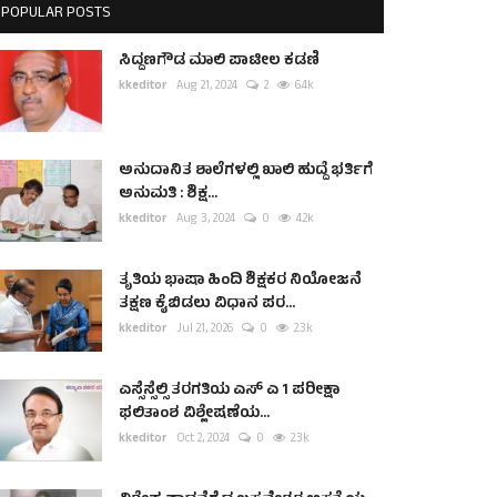
POPULAR POSTS
ಸಿದ್ದಣಗೌಡ ಮಾಲಿ ಪಾಟೀಲ ಕಡಣಿ
kkeditor
Aug 21, 2024
2
6.4k
ಅನುದಾನಿತ ಶಾಲೆಗಳಲ್ಲಿ ಖಾಲಿ ಹುದ್ದೆ ಭರ್ತಿಗೆ
ಅನುಮತಿ : ಶಿಕ್ಷ...
kkeditor
Aug 3, 2024
0
4.2k
ತೃತಿಯ ಭಾಷಾ ಹಿಂದಿ ಶಿಕ್ಷಕರ ನಿಯೋಜನೆ
ತಕ್ಷಣ ಕೈಬಿಡಲು ವಿಧಾನ ಪರ...
kkeditor
Jul 21, 2026
0
2.3k
ಎಸ್ಸೆಸ್ಸೆಲ್ಸಿ ತರಗತಿಯ ಎಸ್ ಎ 1 ಪರೀಕ್ಷಾ
ಫಲಿತಾಂಶ ವಿಶ್ಲೇಷಣೆಯ...
kkeditor
Oct 2, 2024
0
2.3k