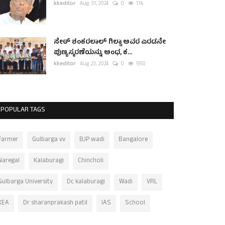
kkeditor
Aug 31, 2024
0
1.1k
ಸೇಠ್ ಶಂಕರಲಾಲ್ ಗಿಲ್ಡಾ ಅವರ ಎರಡನೇ
ಪುಣ್ಯಸ್ಮರಣೆಯನ್ನು ಅಂಧ, ಕ...
kkeditor
Aug 23, 2024
0
550
POPULAR TAGS
Farmer
Gulbarga vv
BJP wadi
Bangalore
Naregal
Kalaburagi
Chincholi
Gulbarga University
Dc kalaburagi
Wadi
VRL
KEA
Dr sharanprakash patil
IAS
School