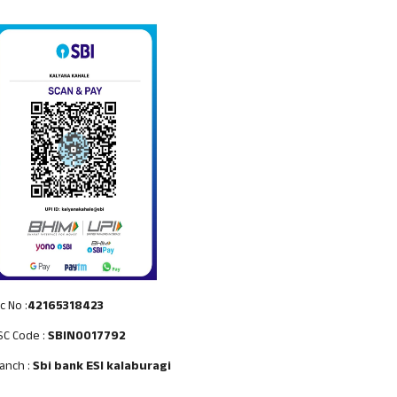
c No :
42165318423
SC Code :
SBIN0017792
anch :
Sbi bank ESI kalaburagi