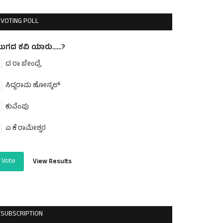
VOTING POLL
ುಗದ ಕವಿ ಯಾರು......?
ದ ರಾ ಬೇಂದ್ರೆ
ಸಿದ್ದರಾಮ ಹೋನ್ಕಲ್
ಕುವೆಂಪು
ಎ ಕೆ ರಾಮೇಶ್ವರ
Vote
View Results
SUBSCRIPTION