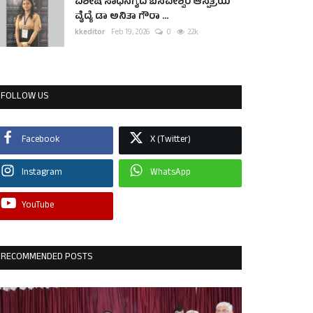
ವಿಶೇಷ ಸಾಧನೆಗೈದ ಬಸವೇಶ್ವರ ಆಸ್ಪತ್ರೆಯ
ವೈದ್ಯೆ ಡಾ ಅನಿತಾ ಗೌರಾ ...
kkeditor
Feb 19, 2026
0
2.2k
FOLLOW US
Facebook
X (Twitter)
Instagram
WhatsApp
YouTube
RECOMMENDED POSTS