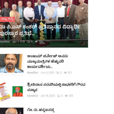
ರಾಜ್ಯ ಸುದ್ದಿ
ಡಾ ಪಿ.ಎಸ್ ಶಂಕರ್ ಪ್ರತಿಷ್ಠಾನದ ವಿದ್ಯಾರ್ಥಿ
ಪುರಸ್ಕಾರ ಪ್ರತಿಭೆ...
kkeditor
Jan 1, 2026
0
188
ಅಂಜುಮ್ ಪರ್ವೇಜ್ ಅವರು
ಮುಖ್ಯಮಂತ್ರಿಗಳ ಹೆಚ್ಚುವರಿ
ಕಾರ್ಯದರ್ಶಿಯ...
kkeditor
Jun 4, 2025
0
613
ಶ್ರೀನಿವಾಸ ಸರಡಗಿಯಲ್ಲಿ ಸಾಧಕರಿಗೆ ಗೌರವ
ಸನ್ಮಾನ
kkeditor
Jan 18, 2025
0
439
ಗೊ. ರು. ಚನ್ನಬಸಪ್ಪ