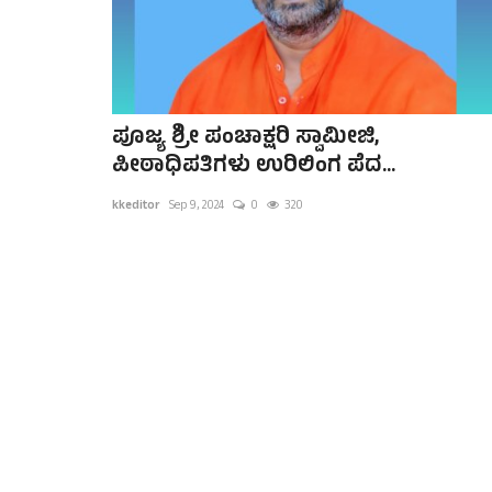
ಪೂಜ್ಯ ಶ್ರೀ ಪಂಚಾಕ್ಷರಿ ಸ್ವಾಮೀಜಿ,
ಪೀಠಾಧಿಪತಿಗಳು ಉರಿಲಿಂಗ ಪೆದ...
kkeditor
Sep 9, 2024
0
320