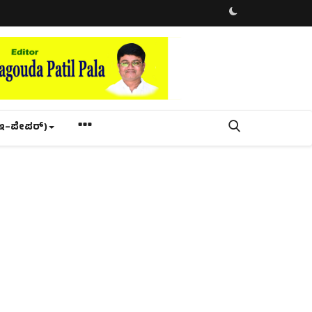
ಇ–ಪೇಪರ್‌)