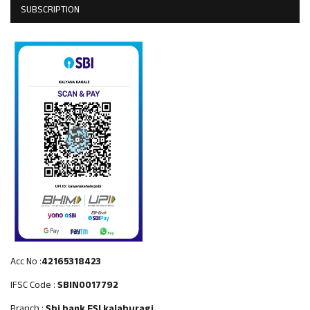
SUBSCRIPTION
Acc No :
42165318423
IFSC Code :
SBIN0017792
Branch :
Sbi bank ESI kalaburagi