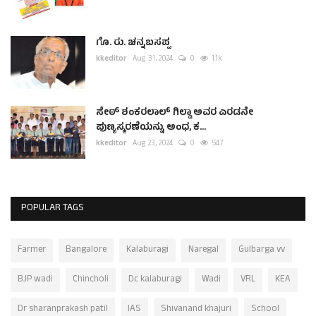
ಗೊ. ರು. ಚನ್ನಬಸಪ್ಪ
kkeditor
Aug 31, 2024
0
1.1k
ಸೇಠ್ ಶಂಕರಲಾಲ್ ಗಿಲ್ಡಾ ಅವರ ಎರಡನೇ
ಪುಣ್ಯಸ್ಮರಣೆಯನ್ನು ಅಂಧ, ಕ...
kkeditor
Aug 23, 2024
0
547
POPULAR TAGS
Farmer
Bangalore
Kalaburagi
Naregal
Gulbarga vv
BJP wadi
Chincholi
Dc kalaburagi
Wadi
VRL
KEA
Dr sharanprakash patil
IAS
Shivanand khajuri
School