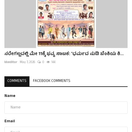
ನರೇಗಲ್ಲದಲ್ಲಿ ಮೇ 11ಕ್ಕೆ ಭವ್ಯ ನಾಟಕ: 'ಧರ್ಮದ ನುಡಿ ಬೆಂಕಿಯ ಕಿ...
kkeditor
May 7, 2026
0
144
COMMENTS
FACEBOOK COMMENTS
Name
Email