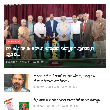
ರಾಜ್ಯ ಸುದ್ದಿ
ಡಾ ಪಿ.ಎಸ್ ಶಂಕರ್ ಪ್ರತಿಷ್ಠಾನದ ವಿದ್ಯಾರ್ಥಿ ಪುರಸ್ಕಾರ
ಪ್ರತಿಭೆ...
kkeditor
Jan 1, 2026
0
188
ಅಂಜುಮ್ ಪರ್ವೇಜ್ ಅವರು ಮುಖ್ಯಮಂತ್ರಿಗಳ
ಹೆಚ್ಚುವರಿ ಕಾರ್ಯದರ್ಶಿಯ...
kkeditor
Jun 4, 2025
0
609
ಶ್ರೀನಿವಾಸ ಸರಡಗಿಯಲ್ಲಿ ಸಾಧಕರಿಗೆ ಗೌರವ ಸನ್ಮಾನ
kkeditor
Jan 18, 2025
0
436