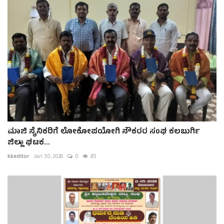
ಮಾಜಿ ಸೈನಿಕರಿಗೆ ಲೋಕೋಪಯೋಗಿ ನೌಕರರ ಸಂಘ ಕಲಬುರ್ಗಿ
ಜಿಲ್ಲಾ ಘಟಕ...
kkeditor
Jan 30, 2026
0
45