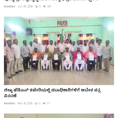
kkeditor
Jun 29, 2026
0
129
ಜಿಲ್ಲಾ ಜೆಡಿಎಸ್ ಕಚೇರಿಯಲ್ಲಿ ಪದಾಧಿಕಾರಿಗಳಿಗೆ ಆದೇಶ ಪತ್ರ
ವಿತರಣೆ
kkeditor
Mar 26, 2026
0
37