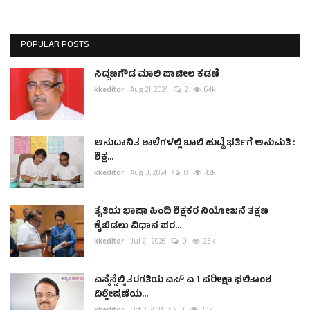
POPULAR POSTS
ಸಿದ್ದಣಗೌಡ ಮಾಲಿ ಪಾಟೀಲ ಕಡಣಿ
kkeditor
Aug 21, 2024
2
6.4k
ಅನುದಾನಿತ ಶಾಲೆಗಳಲ್ಲಿ ಖಾಲಿ ಹುದ್ದೆ ಭರ್ತಿಗೆ ಅನುಮತಿ :
ಶಿಕ್ಷ...
kkeditor
Aug 3, 2024
0
4.2k
ತೃತಿಯ ಭಾಷಾ ಹಿಂದಿ ಶಿಕ್ಷಕರ ನಿಯೋಜನೆ ತಕ್ಷಣ
ಕೈಬಿಡಲು ವಿಧಾನ ಪರ...
kkeditor
Jul 21, 2026
0
2.3k
ಎಸ್ಸೆಸ್ಸೆಲ್ಸಿ ತರಗತಿಯ ಎಸ್ ಎ 1 ಪರೀಕ್ಷಾ ಫಲಿತಾಂಶ
ವಿಶ್ಲೇಷಣೆಯ...