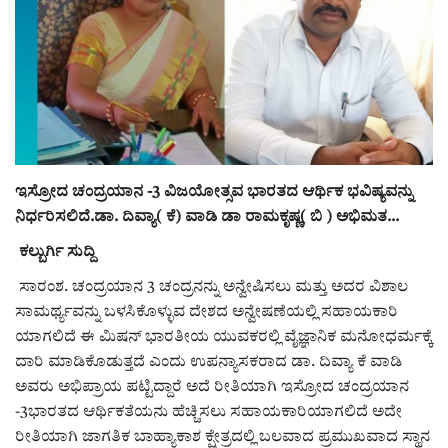
ರಾಜಕೀಯ
ಸುದ್ದಿ
e-paper (ಇ–ಪೇಪರ್‌)
ಇಸ್ರೋದ ಚಂದ್ರಯಾನ -3 ವಿಜಯೋತ್ಸವ ಭಾರತದ ಆರ್ಥಿಕ ಭವಿಷ್ಯವನ್ನು
ಪುಸ್ತಕ ಪರಿಚಯ
ನಿರ್ಧರಿಸಲಿದೆ.ಡಾ. ದಿವ್ಯಾ( ಕೆ) ವಾಡಿ ಡಾ ರಾಮಕೃಷ್ಣ( ಬಿ ) ಅಭಿಮತ...
ಅಂಕಣ
ಕಲ್ಬುರ್ಗಿ ಸುದ್ದಿ
ಸಾರಂಶ. ಚಂದ್ರಯಾನ 3 ಚಂದ್ರನನ್ನು ಅನ್ವೇಷಿಸಲು ಮತ್ತು ಅದರ ವಿಶಾಲ
ಸಾಧಕರ ಪರಿಚಯ
ಸಾಮರ್ಥ್ಯವನ್ನು ಬಳಸಿಕೊಳ್ಳುವ ದೇಶದ ಅನ್ವೇಷಣೆಯಲ್ಲಿ ಸಹಾಯಕಾರಿ
ಯಾಗಲಿದೆ ಈ ಮಿಷನ್ ಭಾರತೀಯ ಯುವಕರಲ್ಲಿ ವೈಜ್ಞಾನಿಕ ಮನೋಧರ್ಮಕ್ಕೆ
ಪತ್ರಕರ್ತರ ಪರಿಚಯ
ದಾರಿ ಮಾಡಿಕೊಡುತ್ತದೆ ಎಂದು ಉಪನ್ಯಾಸಕರಾದ ಡಾ. ದಿವ್ಯಾ ಕೆ ವಾಡಿ
ಅವರು ಅಭಿಪ್ರಾಯ ಪಟ್ಟಿದ್ದಾರೆ ಅದೆ ರೀತಿಯಾಗಿ ಇಸ್ರೋದ ಚಂದ್ರಯಾನ
ಸಂಪಾದಕೀಯ
-3ಭಾರತದ ಆರ್ಥಿಕತೆಯನು ಹೆಚ್ಚಿಸಲು ಸಹಾಯಕಾರಿಯಾಗಲಿದೆ ಅದೇ
ರೀತಿಯಾಗಿ ಜಾಗತಿಕ ಬಾಹ್ಯಾಕಾಶ ಕ್ಷೇತ್ರದಲ್ಲಿ ಬಲವಾದ ಪ್ರಮುಖವಾದ ಸ್ಥಾನ