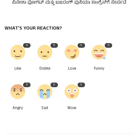
ವಿನೇಶಾ ಫೋಗಟ್ ಮತ್ತು ಬಜರಂಗ್ ಪುನಿಯಾ ಕಾಂಗ್ರೆಸ್‌ಗೆ ಸೇರ್ಪಡೆ
WHAT'S YOUR REACTION?
0
0
0
0
Like
Dislike
Love
Funny
0
0
0
Angry
Sad
Wow