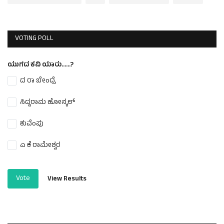
VOTING POLL
ಯುಗದ ಕವಿ ಯಾರು......?
ದ ರಾ ಬೇಂದ್ರೆ
ಸಿದ್ದರಾಮ ಹೋನ್ಕಲ್
ಕುವೆಂಪು
ಎ ಕೆ ರಾಮೇಶ್ವರ
Vote
View Results