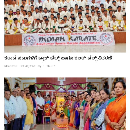
ಕರಾಟೆ ಪಟುಗಳಿಗೆ ಬ್ಲಾಕ್ ಬೆಲ್ಟ್ ಹಾಗೂ ಕಲರ್ ಬೆಲ್ಟ್ ವಿತರಣೆ
kkeditor
Oct 20, 2024
0
57