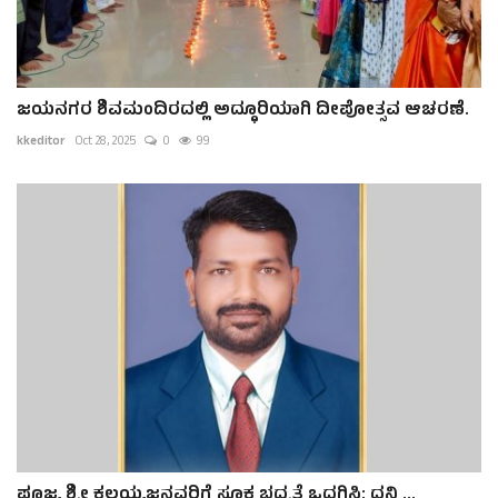
ಜಯನಗರ ಶಿವಮಂದಿರದಲ್ಲಿ ಅದ್ಧೂರಿಯಾಗಿ ದೀಪೋತ್ಸವ ಆಚರಣೆ.
kkeditor
Oct 28, 2025
0
99
ಪೂಜ್ಯ ಶ್ರೀ ಕಲ್ಲಯ್ಯಜ್ಜನವರಿಗೆ ಸೂಕ್ತ ಭದ್ರತೆ ಒದಗಿಸಿ: ಧ್ವನಿ ...