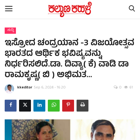
ಸುದ್ದಿ
ಇಸ್ರೋದ ಚಂದ್ರಯಾನ -3 ವಿಜಯೋತ್ಸವ
Home
ಭಾರತದ ಆರ್ಥಿಕ ಭವಿಷ್ಯವನ್ನು
Subscription
ನಿರ್ಧರಿಸಲಿದೆ.ಡಾ. ದಿವ್ಯಾ( ಕೆ) ವಾಡಿ ಡಾ
ರಾಮಕೃಷ್ಣ( ಬಿ ) ಅಭಿಮತ...
Contact
kkeditor
Sep 6, 2024 - 16:20
0
61
ರಾಷ್ಟ್ರೀಯ ಸುದ್ದಿ
ರಾಜ್ಯ ಸುದ್ದಿ
ಕಲೆ - ಸಾಹಿತ್ಯ
ಕ್ರೈಂ ಸ್ಟೋರಿ