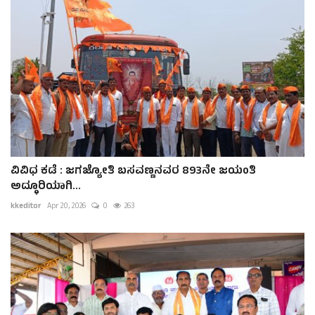
ವಿವಿಧ ಕಡೆ : ಜಗಜ್ಯೋತಿ ಬಸವಣ್ಣನವರ 893ನೇ ಜಯಂತಿ
ಅದ್ಧೂರಿಯಾಗಿ...
kkeditor
Apr 20, 2026
0
263