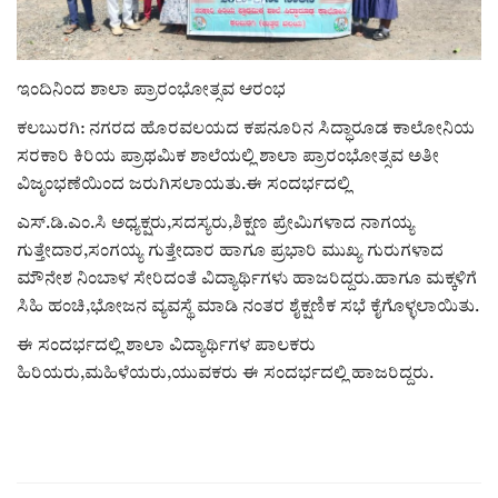
ರಾಜಕೀಯ
ಇಂದಿನಿಂದ ಶಾಲಾ ಪ್ರಾರಂಭೋತ್ಸವ ಆರಂಭ
ಸುದ್ದಿ
ಕಲಬುರಗಿ: ನಗರದ ಹೊರವಲಯದ ಕಪನೂರಿನ ಸಿದ್ಧಾರೂಡ ಕಾಲೋನಿಯ
e-paper (ಇ–ಪೇಪರ್‌)
ಸರಕಾರಿ ಕಿರಿಯ ಪ್ರಾಥಮಿಕ ಶಾಲೆಯಲ್ಲಿ ಶಾಲಾ ಪ್ರಾರಂಭೋತ್ಸವ ಅತೀ
ವಿಜೃಂಭಣೆಯಿಂದ ಜರುಗಿಸಲಾಯತು.ಈ ಸಂದರ್ಭದಲ್ಲಿ
ಪುಸ್ತಕ ಪರಿಚಯ
ಎಸ್.ಡಿ.ಎಂ.ಸಿ ಅಧ್ಯಕ್ಷರು,ಸದಸ್ಯರು,ಶಿಕ್ಷಣ ಪ್ರೇಮಿಗಳಾದ ನಾಗಯ್ಯ
ಗುತ್ತೇದಾರ,ಸಂಗಯ್ಯ ಗುತ್ತೇದಾರ ಹಾಗೂ ಪ್ರಭಾರಿ ಮುಖ್ಯ ಗುರುಗಳಾದ
ಅಂಕಣ
ಮೌನೇಶ ನಿಂಬಾಳ ಸೇರಿದಂತೆ ವಿದ್ಯಾರ್ಥಿಗಳು ಹಾಜರಿದ್ದರು.ಹಾಗೂ ಮಕ್ಕಳಿಗೆ
ಸಿಹಿ ಹಂಚಿ,ಭೋಜನ ವ್ಯವಸ್ಥೆ ಮಾಡಿ ನಂತರ ಶೈಕ್ಷಣಿಕ ಸಭೆ ಕೈಗೊಳ್ಳಲಾಯಿತು.
ಸಾಧಕರ ಪರಿಚಯ
ಈ ಸಂದರ್ಭದಲ್ಲಿ ಶಾಲಾ ವಿದ್ಯಾರ್ಥಿಗಳ ಪಾಲಕರು
ಹಿರಿಯರು,ಮಹಿಳೆಯರು,ಯುವಕರು ಈ ಸಂದರ್ಭದಲ್ಲಿ ಹಾಜರಿದ್ದರು.
ಪತ್ರಕರ್ತರ ಪರಿಚಯ
ಸಂಪಾದಕೀಯ