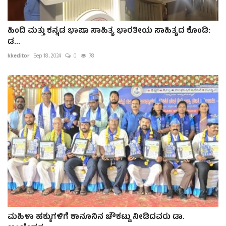
ಹಿಂದಿ ಮತ್ತು ಕನ್ನಡ ಭಾಷಾ ಸಾಹಿತ್ಯ ಭಾರತೀಯ ಸಾಹಿತ್ಯದ ಕೊಂಡಿ:
ಡ...
kkeditor
Sep 18, 2024
0
78
ಮಹಿಳಾ ಹಕ್ಕುಗಳಿಗೆ ಕಾನೂನಿನ ಚೌಕಟ್ಟು ನೀಡಿದವರು ಡಾ.