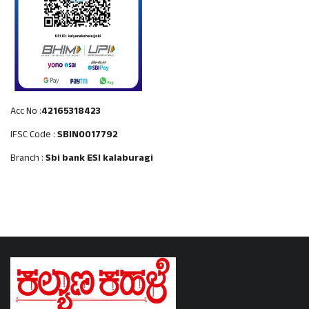
Acc No :
42165318423
IFSC Code :
SBIN0017792
Branch :
Sbi bank ESI kalaburagi