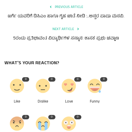
ಕವನ
PREVIOUS ARTICLE
Digital Subscription
ಖರ್ಗೆ ಯವರಿಗೆ ಡಿಸಿಎಂ ಹಾಗೂ ಗೃಹ ಖಾತೆ ನೀಡಿ :..ಅನ್ವರ ಪಾಷಾ ಮನವಿ.
NEXT ARTICLE
5ರಂದು ಪ್ರತಿಭಾವಂತ ವಿದ್ಯಾರ್ಥಿಗಳ ಸನ್ಮಾನ: ಶಾಸಕ ಪ್ರಭು ಚವ್ಹಾಣ
WHAT'S YOUR REACTION?
0
0
0
0
Like
Dislike
Love
Funny
0
0
0