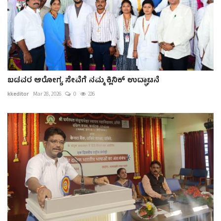
ಬಡವರ ಆರೋಗ್ಯ ಸೇವೆಗೆ ನಮ್ಮ ಕ್ಲಿನಿಕ್ ಉದ್ಘಾಟನೆ
kkeditor
Mar 28, 2026
0
226