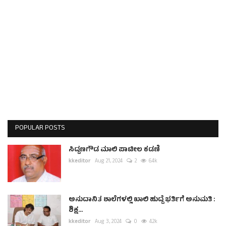
POPULAR POSTS
ಸಿದ್ದಣಗೌಡ ಮಾಲಿ ಪಾಟೀಲ ಕಡಣಿ
kkeditor
Aug 21, 2024
2
6.4k
ಅನುದಾನಿತ ಶಾಲೆಗಳಲ್ಲಿ ಖಾಲಿ ಹುದ್ದೆ ಭರ್ತಿಗೆ ಅನುಮತಿ :
ಶಿಕ್ಷ...
kkeditor
Aug 3, 2024
0
4.2k