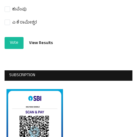
ಕುವೆಂಪು
ಎ ಕೆ ರಾಮೇಶ್ವರ
Vote
View Results
SUBSCRIPTION