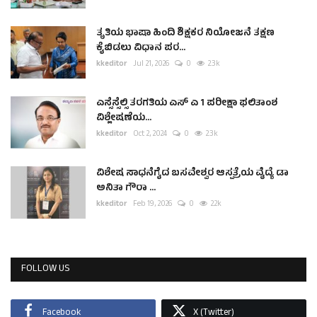
ತೃತಿಯ ಭಾಷಾ ಹಿಂದಿ ಶಿಕ್ಷಕರ ನಿಯೋಜನೆ ತಕ್ಷಣ
ಕೈಬಿಡಲು ವಿಧಾನ ಪರ...
kkeditor
Jul 21, 2026
0
2.3k
ಎಸ್ಸೆಸ್ಸೆಲ್ಸಿ ತರಗತಿಯ ಎಸ್ ಎ 1 ಪರೀಕ್ಷಾ ಫಲಿತಾಂಶ
ವಿಶ್ಲೇಷಣೆಯ...
kkeditor
Oct 2, 2024
0
2.3k
ವಿಶೇಷ ಸಾಧನೆಗೈದ ಬಸವೇಶ್ವರ ಆಸ್ಪತ್ರೆಯ ವೈದ್ಯೆ ಡಾ
ಅನಿತಾ ಗೌರಾ ...
kkeditor
Feb 19, 2026
0
2.2k
FOLLOW US
Facebook
X (Twitter)