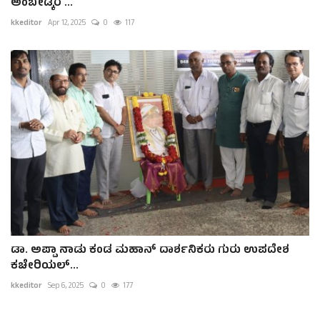
ಅಂಬೇಡ್ಕರ ...
kkeditor
Apr 12, 2025
0
117
ಡಾ. ಅಪ್ಪಾ ನಾಡು ಕಂಡ ಮಹಾನ್ ದಾರ್ಶನಿಕರು ಗುರು ಉಪದೇಶ
ಕಚೇರಿಯಲ್...
kkeditor
Sep 6, 2025
0
177