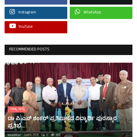
Instagram
WhatsApp
YouTube
RECOMMENDED POSTS
ರಾಜ್ಯ ಸುದ್ದಿ
ಡಾ ಪಿ.ಎಸ್ ಶಂಕರ್ ಪ್ರತಿಷ್ಠಾನದ ವಿದ್ಯಾರ್ಥಿ ಪುರಸ್ಕಾರ
ಪ್ರತಿಭೆ...
kkeditor
Jan 1, 2026
0
188