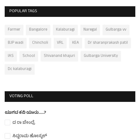
POPULAR TAGS
Farmer
Bangalore
Kalaburagi
Naregal
Gulbarga vv
BJP wadi
Chincholi
VRL
KEA
Dr sharanprakash patil
IAS
School
Shivanand khajuri
Gulbarga University
Dc kalaburagi
VOTING POLL
ಯುಗದ ಕವಿ ಯಾರು......?
ದ ರಾ ಬೇಂದ್ರೆ
ಸಿದ್ದರಾಮ ಹೋನ್ಕಲ್