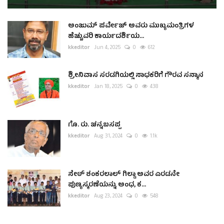
ಅಂಜುಮ್ ಪರ್ವೇಜ್ ಅವರು ಮುಖ್ಯಮಂತ್ರಿಗಳ
ಹೆಚ್ಚುವರಿ ಕಾರ್ಯದರ್ಶಿಯ...
kkeditor
Jun 4, 2025
0
612
ಶ್ರೀನಿವಾಸ ಸರಡಗಿಯಲ್ಲಿ ಸಾಧಕರಿಗೆ ಗೌರವ ಸನ್ಮಾನ
kkeditor
Jan 18, 2025
0
438
ಗೊ. ರು. ಚನ್ನಬಸಪ್ಪ
kkeditor
Aug 31, 2024
0
1.1k
ಸೇಠ್ ಶಂಕರಲಾಲ್ ಗಿಲ್ಡಾ ಅವರ ಎರಡನೇ
ಪುಣ್ಯಸ್ಮರಣೆಯನ್ನು ಅಂಧ, ಕ...
kkeditor
Aug 23, 2024
0
548