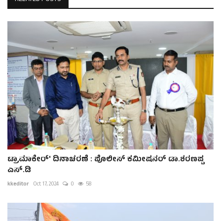
ಟ್ರಾಮಾಕೇರ್' ದಿನಾಚರಣೆ : ಪೊಲೀಸ್ ಕಮೀಷನರ್ ಡಾ.ಶರಣಪ್ಪ
ಎಸ್.ಡಿ
kkeditor
Oct 17, 2024
0
58