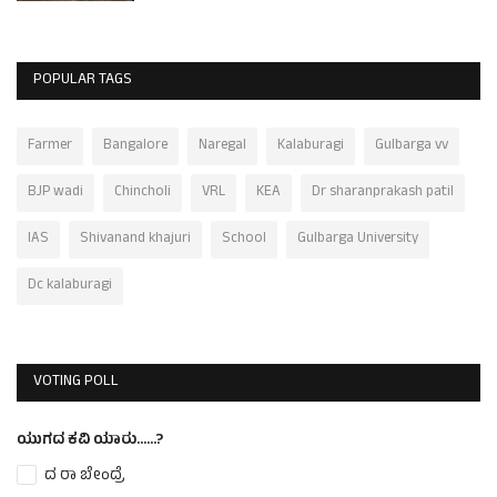
POPULAR TAGS
Farmer
Bangalore
Naregal
Kalaburagi
Gulbarga vv
BJP wadi
Chincholi
VRL
KEA
Dr sharanprakash patil
IAS
Shivanand khajuri
School
Gulbarga University
Dc kalaburagi
VOTING POLL
ಯುಗದ ಕವಿ ಯಾರು......?
ದ ರಾ ಬೇಂದ್ರೆ