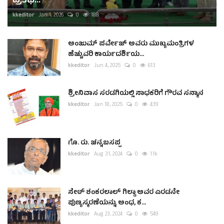
ಪ್ರತಿಭೆ...
kkeditor
Jan 1, 2026
0
188
ಅಂಜುಮ್ ಪರ್ವೇಜ್ ಅವರು ಮುಖ್ಯಮಂತ್ರಿಗಳ
ಹೆಚ್ಚುವರಿ ಕಾರ್ಯದರ್ಶಿಯ...
kkeditor
Jun 4, 2025
0
613
ಶ್ರೀನಿವಾಸ ಸರಡಗಿಯಲ್ಲಿ ಸಾಧಕರಿಗೆ ಗೌರವ ಸನ್ಮಾನ
kkeditor
Jan 18, 2025
0
439
ಗೊ. ರು. ಚನ್ನಬಸಪ್ಪ
kkeditor
Aug 31, 2024
0
1.1k
ಸೇಠ್ ಶಂಕರಲಾಲ್ ಗಿಲ್ಡಾ ಅವರ ಎರಡನೇ
ಪುಣ್ಯಸ್ಮರಣೆಯನ್ನು ಅಂಧ, ಕ...
kkeditor
Aug 23, 2024
0
549