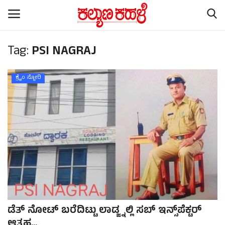
Tag:
PSI NAGRAJ
Home
ಕ್ರೈಂ ಸ್ಟೋರಿ
Subscription
Contact
ರಾಷ್ಟ್ರೀಯ ಸುದ್ದಿ
ರಾಜ್ಯ ಸುದ್ದಿ
ಕಲೆ - ಸಾಹಿತ್ಯ
ಡೆತ್ ನೋಟ್ ಬರೆದಿಟ್ಟು ಲಾಡ್ಜ್ನಲ್ಲಿ ಸಬ್ ಇನ್ಸ್‌ಪೆಕ್ಟರ್
ಕ್ರೈಂ ಸ್ಟೋರಿ
ಆತ್ಮಹ...