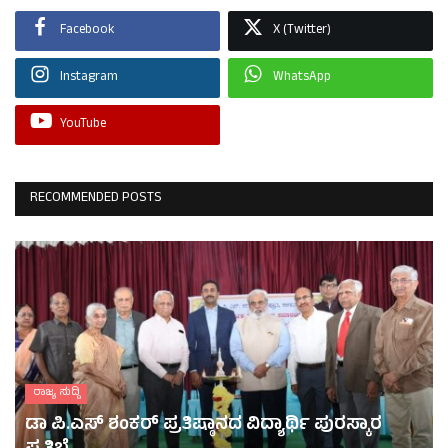
Facebook
X (Twitter)
Instagram
WhatsApp
YouTube
RECOMMENDED POSTS
ರಾಜ್ಯ ಸುದ್ದಿ
ಡಾ ಪಿ.ಎಸ್ ಶಂಕರ್ ಪ್ರತಿಷ್ಠಾನದ ವಿದ್ಯಾರ್ಥಿ ಪುರಸ್ಕಾರ