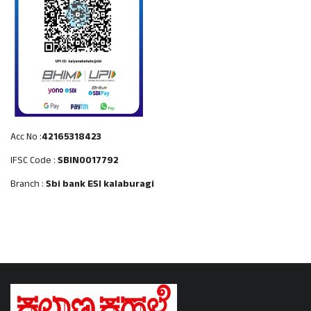
Acc No :
42165318423
IFSC Code :
SBIN0017792
Branch :
Sbi bank ESI kalaburagi