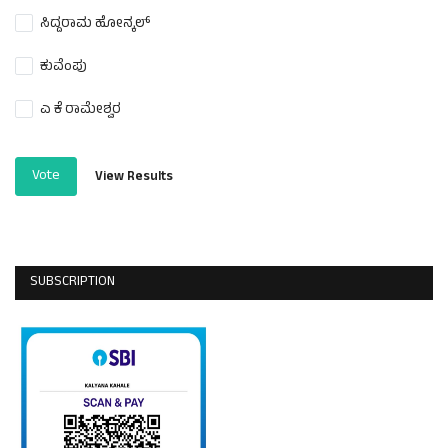
ಸಿದ್ದರಾಮ ಹೋನ್ಕಲ್
ಕುವೆಂಪು
ಎ ಕೆ ರಾಮೇಶ್ವರ
Vote
View Results
SUBSCRIPTION