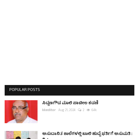
ಕವನ
Digital Subscription
POPULAR POSTS
ಸಿದ್ದಣಗೌಡ ಮಾಲಿ ಪಾಟೀಲ ಕಡಣಿ
kkeditor
Aug 21, 2024
2
6.4k
ಅನುದಾನಿತ ಶಾಲೆಗಳಲ್ಲಿ ಖಾಲಿ ಹುದ್ದೆ ಭರ್ತಿಗೆ ಅನುಮತಿ :