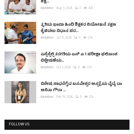
ಶಿಕ್ಷ...
kkeditor
Aug 3, 2024
0
4.2k
ತೃತಿಯ ಭಾಷಾ ಹಿಂದಿ ಶಿಕ್ಷಕರ ನಿಯೋಜನೆ ತಕ್ಷಣ
ಕೈಬಿಡಲು ವಿಧಾನ ಪರ...
kkeditor
Jul 21, 2026
0
2.3k
ಎಸ್ಸೆಸ್ಸೆಲ್ಸಿ ತರಗತಿಯ ಎಸ್ ಎ 1 ಪರೀಕ್ಷಾ ಫಲಿತಾಂಶ
ವಿಶ್ಲೇಷಣೆಯ...
kkeditor
Oct 2, 2024
0
2.3k
ವಿಶೇಷ ಸಾಧನೆಗೈದ ಬಸವೇಶ್ವರ ಆಸ್ಪತ್ರೆಯ ವೈದ್ಯೆ ಡಾ
ಅನಿತಾ ಗೌರಾ ...
kkeditor
Feb 19, 2026
0
2.2k
FOLLOW US